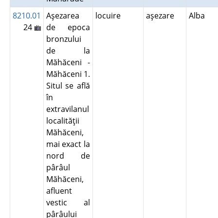
8210.01
Aşezarea
locuire
aşezare
Alba
24
de epoca
bronzului
de la
Măhăceni -
Măhăceni 1.
Situl se află
în
extravilanul
localităţii
Măhăceni,
mai exact la
nord de
pârâul
Măhăceni,
afluent
vestic al
pârâului