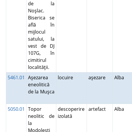
de la
Noşlac.
Biserica se
află în
mijlocul
satului, la
vest de DJ
107G, în
cimitirul
localităţii.
5461.01
Aşezarea
locuire
aşezare
Alba
eneolitică
de la Muşca
5050.01
Topor
descoperire
artefact
Alba
neolitic de
izolată
la
Modoleşti