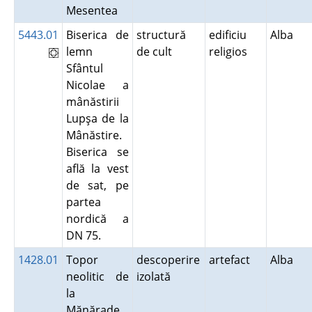
Mesentea
5443.01
Biserica de
structură
edificiu
Alba
lemn
de cult
religios
Sfântul
Nicolae a
mânăstirii
Lupşa de la
Mânăstire.
Biserica se
află la vest
de sat, pe
partea
nordică a
DN 75.
1428.01
Topor
descoperire
artefact
Alba
neolitic de
izolată
la
Mănărade