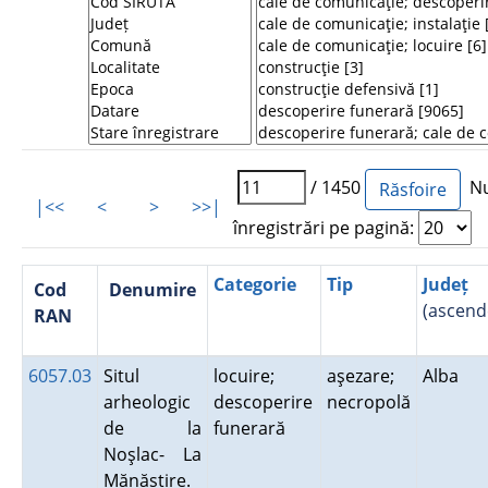
/ 1450
Nu
|<<
<
>
>>|
înregistrări pe pagină:
Categorie
Tip
Județ
Cod
Denumire
(ascend
RAN
6057.03
Situl
locuire;
aşezare;
Alba
arheologic
descoperire
necropolă
de la
funerară
Noşlac- La
Mănăstire.