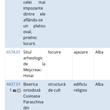
celei mai
impozante
dintre ele
aflându-se
un platou
oval,
prielnic
locurii.
6574.01
Situl
locuire
aşezare
Alba
arheologic
de la
Meşcreac-
Hotar
4437.01
Biserica
structură
edificiu
Alba
1
ortodoxă
de cult
religios
Cuvioasa
Paraschiva
din