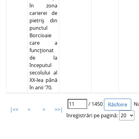
în zona
carierei de
pietriş din
punctul
Borcioaie
care a
funcţionat
de la
începutul
secolului al
XX-lea până
în anii ’70.
/ 1450
Nu
|<<
<
>
>>|
înregistrări pe pagină: