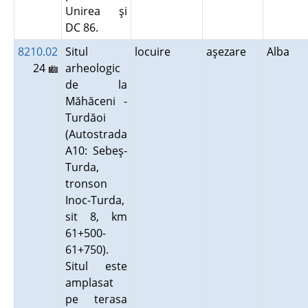
Unirea şi
DC 86.
8210.02
Situl
locuire
aşezare
Alba
24
arheologic
de la
Măhăceni -
Turdăoi
(Autostrada
A10: Sebeş-
Turda,
tronson
Inoc-Turda,
sit 8, km
61+500-
61+750).
Situl este
amplasat
pe terasa