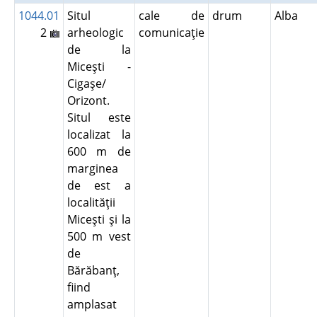
1044.01
Situl
cale de
drum
Alba
2
arheologic
comunicaţie
de la
Miceşti -
Cigaşe/
Orizont.
Situl este
localizat la
600 m de
marginea
de est a
localităţii
Miceşti şi la
500 m vest
de
Bărăbanţ,
fiind
amplasat