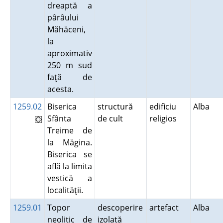
dreaptă a
pârâului
Măhăceni,
la
aproximativ
250 m sud
faţă de
acesta.
1259.02
Biserica
structură
edificiu
Alba
Sfânta
de cult
religios
Treime de
la Măgina.
Biserica se
află la limita
vestică a
localităţii.
1259.01
Topor
descoperire
artefact
Alba
neolitic de
izolată