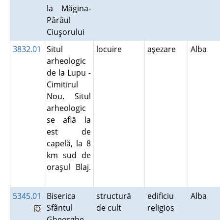
la Măgina-
Pârâul
Ciuşorului
3832.01
Situl
locuire
aşezare
Alba
arheologic
de la Lupu -
Cimitirul
Nou. Situl
arheologic
se află la
est de
capelă, la 8
km sud de
oraşul Blaj.
5345.01
Biserica
structură
edificiu
Alba
Sfântul
de cult
religios
Gheorghe