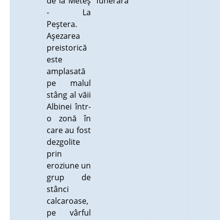
de la Meteş
funerară
- La
Peştera.
Aşezarea
preistorică
este
amplasată
pe malul
stâng al văii
Albinei într-
o zonă în
care au fost
dezgolite
prin
eroziune un
grup de
stânci
calcaroase,
pe vârful