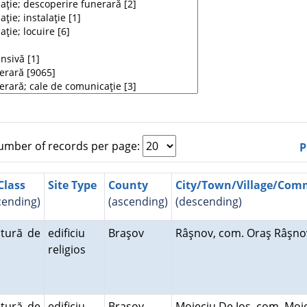
mber of records per page:
P
Class
Site Type
County
City/Town/Village/Co
cending)
(ascending)
(descending)
ctură de
edificiu
Braşov
Râşnov, com. Oraş Râşn
religios
ctură de
edificiu
Braşov
Moieciu De Jos, com. Mo