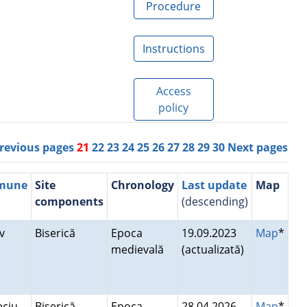
Procedure
Instructions
Access
policy
revious pages
21
22
23
24
25
26
27
28
29
30
Next pages
mmune
Site
Chronology
Last update
Map
components
(descending)
ov
Biserică
Epoca
19.09.2023
Map
*
medievală
(actualizată)
ieciu
Biserică
Epoca
28.04.2026
Map
*