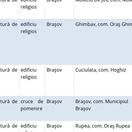
religios
ctură de
edificiu
Braşov
Ghimbav, com. Oraş Ghi
religios
ctură de
edificiu
Braşov
Cuciulata, com. Hoghiz
religios
ctură de
cruce de
Braşov
Braşov, com. Municipiul
pomenire
Braşov
ctură de
edificiu
Braşov
Rupea, com. Oraş Rupe