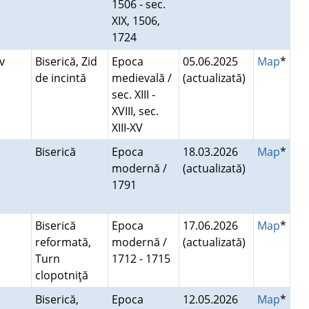
1506 - sec.
XIX, 1506,
1724
ov
Biserică, Zid
Epoca
05.06.2025
Map
*
de incintă
medievală /
(actualizată)
sec. XIII -
XVIII, sec.
XIII-XV
Biserică
Epoca
18.03.2026
Map
*
modernă /
(actualizată)
1791
Biserică
Epoca
17.06.2026
Map
*
reformată,
modernă /
(actualizată)
Turn
1712 - 1715
clopotniţă
Biserică,
Epoca
12.05.2026
Map
*