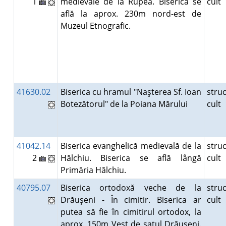
1
medievale de la Rupea. Biserica se
cult
află la aprox. 230m nord-est de
Muzeul Etnografic.
41630.02
Biserica cu hramul "Naşterea Sf. Ioan
stru
Botezătorul" de la Poiana Mărului
cult
41042.14
Biserica evanghelică medievală de la
stru
2
Hălchiu. Biserica se află lângă
cult
Primăria Hălchiu.
40795.07
Biserica ortodoxă veche de la
stru
Drăuşeni - În cimitir. Biserica ar
cult
putea să fie în cimitirul ortodox, la
aprox. 150m Vest de satul Drăuşeni.