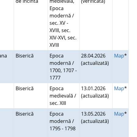
de incintă
medievală,
(verificată)
Epoca
modernă /
sec. XV -
XVIII, sec.
XIV-XVI, sec.
XVIII
ana
Biserică
Epoca
28.04.2026
Map
*
modernă /
(actualizată)
1700, 1707 -
1777
Biserică
Epoca
13.01.2026
Map
*
medievală /
(actualizată)
sec. XIII
Biserică
Epoca
13.05.2026
Map
*
modernă /
(actualizată)
1795 - 1798