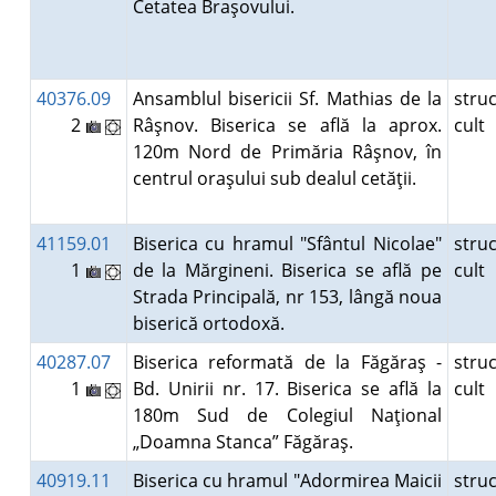
Cetatea Braşovului.
40376.09
Ansamblul bisericii Sf. Mathias de la
stru
2
Râşnov. Biserica se află la aprox.
cult
120m Nord de Primăria Râşnov, în
centrul oraşului sub dealul cetăţii.
41159.01
Biserica cu hramul "Sfântul Nicolae"
stru
1
de la Mărgineni. Biserica se află pe
cult
Strada Principală, nr 153, lângă noua
biserică ortodoxă.
40287.07
Biserica reformată de la Făgăraş -
stru
1
Bd. Unirii nr. 17. Biserica se află la
cult
180m Sud de Colegiul Naţional
„Doamna Stanca” Făgăraş.
40919.11
Biserica cu hramul "Adormirea Maicii
stru