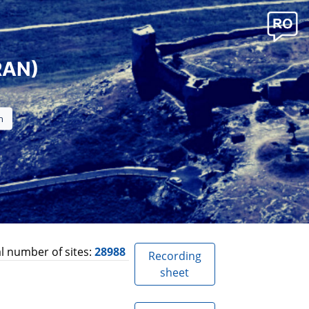
RAN)
l number of sites:
28988
Recording
sheet