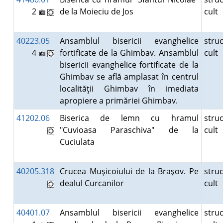
2
de la Moieciu de Jos
cult
40223.05
Ansamblul bisericii evanghelice
stru
4
fortificate de la Ghimbav. Ansamblul
cult
bisericii evanghelice fortificate de la
Ghimbav se află amplasat în centrul
localităţii Ghimbav în imediata
apropiere a primăriei Ghimbav.
41202.06
Biserica de lemn cu hramul
stru
"Cuvioasa Paraschiva" de la
cult
Cuciulata
40205.318
Crucea Muşicoiului de la Braşov. Pe
stru
dealul Curcanilor
cult
40401.07
Ansamblul bisericii evanghelice
stru