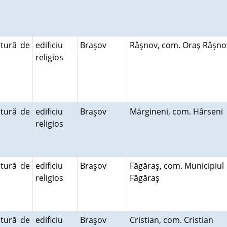
ctură de
edificiu
Braşov
Râşnov, com. Oraş Râşn
religios
ctură de
edificiu
Braşov
Mărgineni, com. Hârseni
religios
ctură de
edificiu
Braşov
Făgăraş, com. Municipiul
religios
Făgăraş
ctură de
edificiu
Braşov
Cristian, com. Cristian