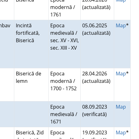
modernă /
(actualizată)
1761
mbav
Incintă
Epoca
05.06.2025
Map
*
fortificată,
medievală /
(actualizată)
Biserică
sec. XV - XVI,
sec. XIII - XV
Biserică de
Epoca
28.04.2026
Map
*
lemn
modernă /
(actualizată)
1700 - 1752
Epoca
08.09.2023
Map
medievală /
(verificată)
1671
a
Biserică, Zid
Epoca
19.09.2023
Map
*