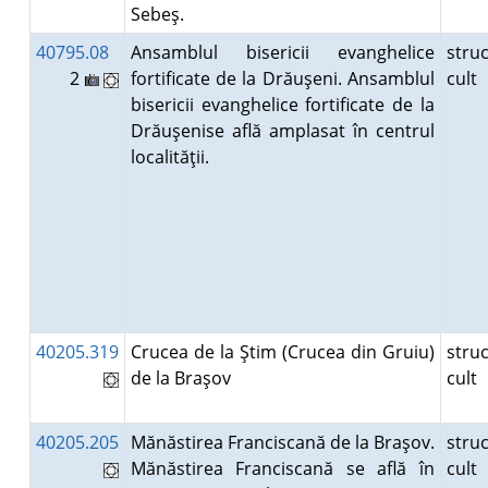
Sebeş.
40795.08
Ansamblul bisericii evanghelice
stru
2
fortificate de la Drăuşeni. Ansamblul
cult
bisericii evanghelice fortificate de la
Drăuşenise află amplasat în centrul
localităţii.
40205.319
Crucea de la Ştim (Crucea din Gruiu)
stru
de la Braşov
cult
40205.205
Mănăstirea Franciscană de la Braşov.
stru
Mănăstirea Franciscană se află în
cult