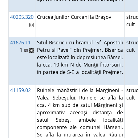
40205.320
Crucea Junilor Curcani la Braşov
stru
cult
41676.11
Situl Bisericii cu hramul "Sf. Apostoli
stru
1
Petru şi Pavel" din Prejmer. Biserica
cult
este localizată în depresiunea Bârsei,
la cca. 10 km N de Munţii Întorsurii,
în partea de S-E a localităţii Prejmer.
41159.02
Ruinele mănăstirii de la Mărgineni -
stru
Valea Sebeşului. Ruinele se află la
cult
cca. 4 km sud de satul Mărgineni şi
aproximativ aceeaşi distanţă de
satul Sebeş, ambele localităţi
componente ale comunei Hârseni.
Se află la intrarea în valea Râului