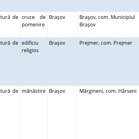
ctură de
cruce de
Braşov
Braşov, com. Municipiul
pomenire
Braşov
ctură de
edificiu
Braşov
Prejmer, com. Prejmer
religios
ctură de
mănăstire
Braşov
Mărgineni, com. Hârseni