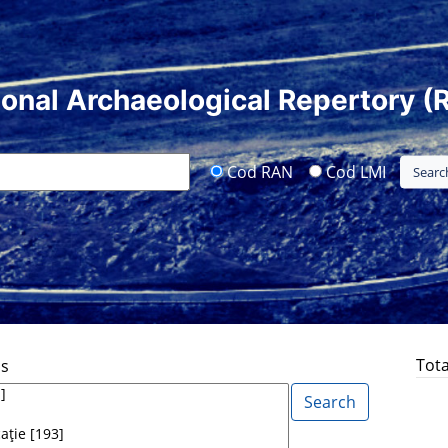
ional Archaeological Repertory (
Cod RAN
Cod LMI
Tota
ds