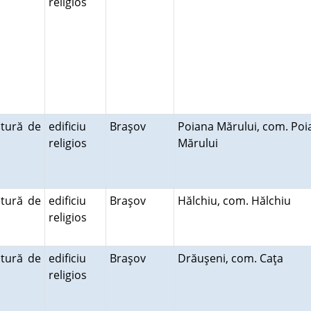
religios
ctură de
edificiu
Braşov
Poiana Mărului, com. Poi
religios
Mărului
ctură de
edificiu
Braşov
Hălchiu, com. Hălchiu
religios
ctură de
edificiu
Braşov
Drăuşeni, com. Caţa
religios