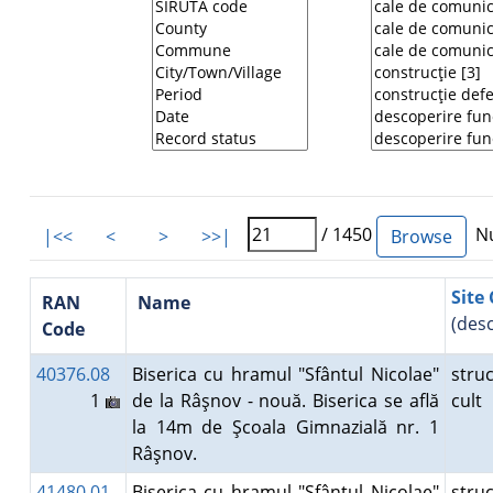
/ 1450
Nu
|<<
<
>
>>|
Site 
RAN
Name
(des
Code
40376.08
Biserica cu hramul "Sfântul Nicolae"
stru
1
de la Râşnov - nouă. Biserica se află
cult
la 14m de Şcoala Gimnazială nr. 1
Râşnov.
41480.01
Biserica cu hramul "Sfântul Nicolae"
stru