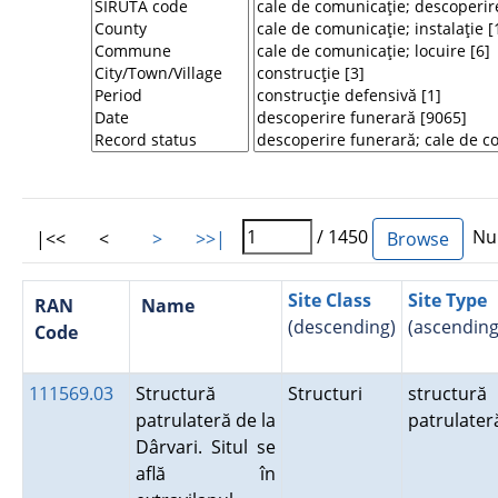
/ 1450
Num
|<<
<
>
>>|
Site Class
Site Type
RAN
Name
(descending)
(ascending
Code
111569.03
Structură
Structuri
structură
patrulateră de la
patrulater
Dârvari. Situl se
află în