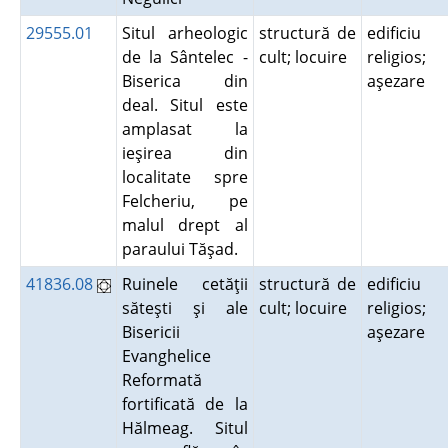
29555.01
Situl arheologic
structură de
edificiu
de la Sântelec -
cult; locuire
religios;
Biserica din
aşezare
deal. Situl este
amplasat la
ieşirea din
localitate spre
Felcheriu, pe
malul drept al
paraului Tăşad.
41836.08
Ruinele cetăţii
structură de
edificiu
săteşti şi ale
cult; locuire
religios;
Bisericii
aşezare
Evanghelice
Reformată
fortificată de la
Hălmeag. Situl