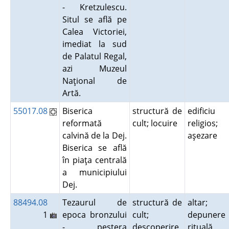
- Kretzulescu.
Situl se află pe
Calea Victoriei,
imediat la sud
de Palatul Regal,
azi Muzeul
Naţional de
Artă.
55017.08
Biserica
structură de
edificiu
reformată
cult; locuire
religios;
calvină de la Dej.
aşezare
Biserica se află
în piaţa centrală
a municipiului
Dej.
88494.08
Tezaurul de
structură de
altar;
1
epoca bronzului
cult;
depunere
- peştera
descoperire
rituală