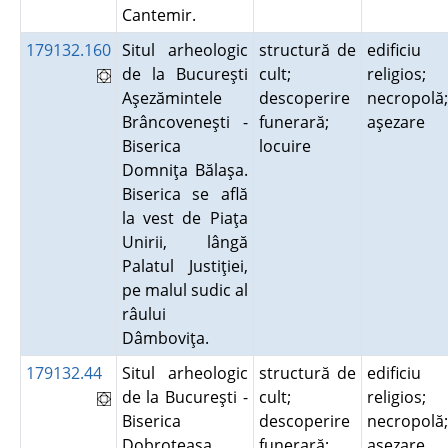
Cantemir.
179132.160
Situl arheologic
structură de
edificiu
de la Bucureşti
cult;
religios;
Aşezămintele
descoperire
necropolă;
Brâncoveneşti -
funerară;
aşezare
Biserica
locuire
Domniţa Bălaşa.
Biserica se află
la vest de Piaţa
Unirii, lângă
Palatul Justiţiei,
pe malul sudic al
râului
Dâmboviţa.
179132.44
Situl arheologic
structură de
edificiu
de la Bucureşti -
cult;
religios;
Biserica
descoperire
necropolă;
Dobroteasa.
funerară;
aşezare