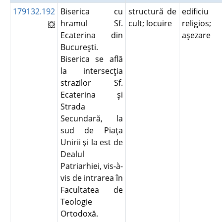
179132.192
Biserica cu
structură de
edificiu
hramul Sf.
cult; locuire
religios;
Ecaterina din
aşezare
Bucureşti.
Biserica se află
la intersecţia
strazilor Sf.
Ecaterina şi
Strada
Secundară, la
sud de Piaţa
Unirii şi la est de
Dealul
Patriarhiei, vis-à-
vis de intrarea în
Facultatea de
Teologie
Ortodoxă.