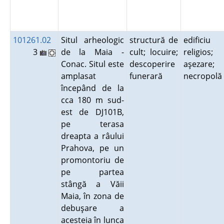
101261.02
Situl arheologic
structură de
edificiu
3
de la Maia -
cult; locuire;
religios;
Conac. Situl este
descoperire
aşezare;
amplasat
funerară
necropol
începând de la
cca 180 m sud-
est de DJ101B,
pe terasa
dreapta a râului
Prahova, pe un
promontoriu de
pe partea
stângă a Văii
Maia, în zona de
debuşare a
acesteia în lunca