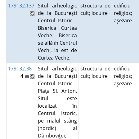
179132.137
Situl arheologic
structură de
edificiu
de la Bucureşti
cult; locuire
religios;
Centrul Istoric -
aşezare
Biserica Curtea
Veche. Biserica
se află în Centrul
Vechi, la est de
Curtea Veche.
179132.38
Situl arheologic
structură de
edificiu
4
de la Bucureşti
cult; locuire
religios;
Centrul Istoric -
aşezare
Piaţa Sf. Anton.
Situl este
localizat în
Centrul Istoric,
pe malul stâng
(nordic) al
Dâmboviţei,