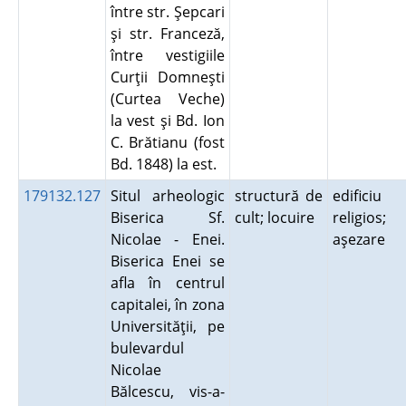
între str. Şepcari
şi str. Franceză,
între vestigiile
Curţii Domneşti
(Curtea Veche)
la vest şi Bd. Ion
C. Brătianu (fost
Bd. 1848) la est.
179132.127
Situl arheologic
structură de
edificiu
Biserica Sf.
cult; locuire
religios;
Nicolae - Enei.
aşezare
Biserica Enei se
afla în centrul
capitalei, în zona
Universităţii, pe
bulevardul
Nicolae
Bălcescu, vis-a-