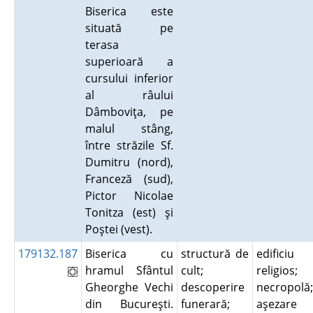
Biserica este
situată pe
terasa
superioară a
cursului inferior
al râului
Dâmboviţa, pe
malul stâng,
între străzile Sf.
Dumitru (nord),
Franceză (sud),
Pictor Nicolae
Tonitza (est) şi
Poştei (vest).
179132.187
Biserica cu
structură de
edificiu
hramul Sfântul
cult;
religios;
Gheorghe Vechi
descoperire
necropolă;
din Bucureşti.
funerară;
aşezare