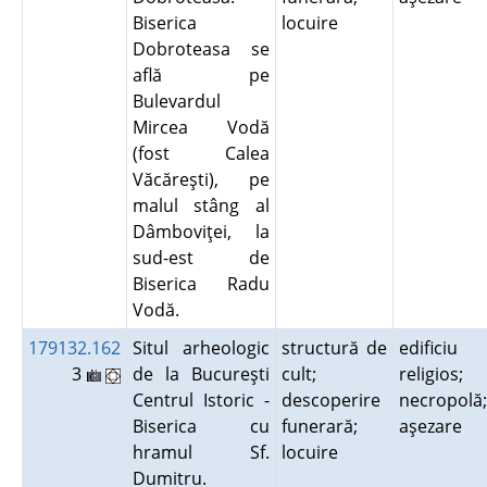
Biserica
locuire
Dobroteasa se
află pe
Bulevardul
Mircea Vodă
(fost Calea
Văcăreşti), pe
malul stâng al
Dâmboviţei, la
sud-est de
Biserica Radu
Vodă.
179132.162
Situl arheologic
structură de
edificiu
3
de la Bucureşti
cult;
religios;
Centrul Istoric -
descoperire
necropolă;
Biserica cu
funerară;
aşezare
hramul Sf.
locuire
Dumitru.