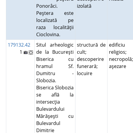
Ponorâci.
izolată
Peştera este
localizată pe
raza localităţii
Cioclovina.
179132.42
Situl arheologic
structură de
edificiu
1
de la Bucureşti
cult;
religios;
Biserica cu
descoperire
necropolă;
hramul Sf.
funerară;
aşezare
Dumitru -
locuire
Slobozia.
Biserica Slobozia
se află la
intersecţia
Bulevardului
Mărăşeşti cu
Bulevardul
Dimitrie