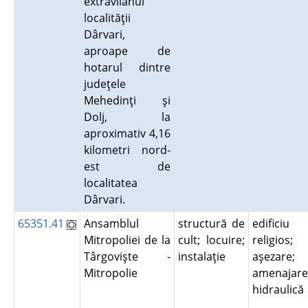
extravilanul
localităţii
Dârvari,
aproape de
hotarul dintre
judeţele
Mehedinţi şi
Dolj, la
aproximativ 4,16
kilometri nord-
est de
localitatea
Dârvari.
65351.41
Ansamblul
structură de
edificiu
Mitropoliei de la
cult; locuire;
religios;
Târgovişte -
instalaţie
aşezare;
Mitropolie
amenajare
hidraulic