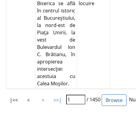
Biserica se află
locuire
în centrul istoric
al Bucureştiului,
la nord-est de
Piaţa Unirii, la
vest de
Bulevardul Ion
C. Brătianu, în
apropierea
intersecţiei
acestuia cu
Calea Moşilor.
/ 1450
Num
|<<
<
>
>>|