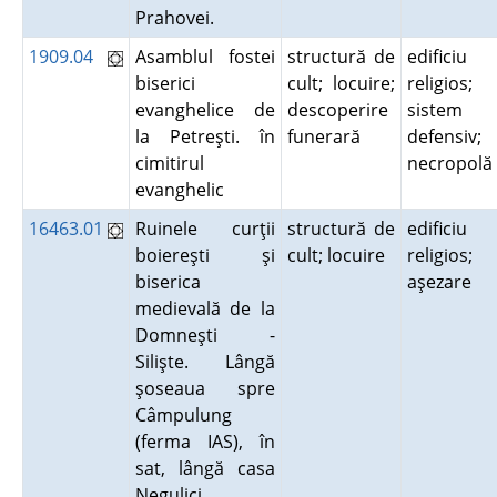
Prahovei.
1909.04
Asamblul fostei
structură de
edificiu
biserici
cult; locuire;
religios;
evanghelice de
descoperire
sistem
la Petreşti. în
funerară
defensiv;
cimitirul
necropol
evanghelic
16463.01
Ruinele curţii
structură de
edificiu
boiereşti şi
cult; locuire
religios;
biserica
aşezare
medievală de la
Domneşti -
Silişte. Lângă
şoseaua spre
Câmpulung
(ferma IAS), în
sat, lângă casa
Negulici