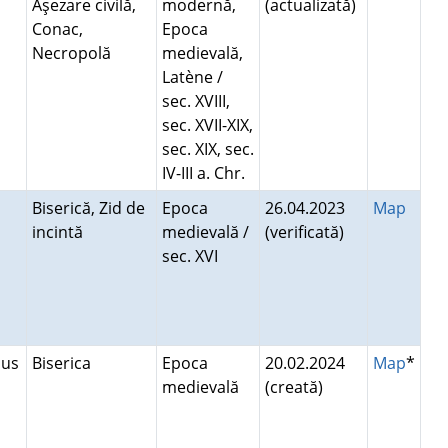
Aşezare civilă,
modernă,
(actualizată)
Conac,
Epoca
Necropolă
medievală,
Latène /
sec. XVIII,
sec. XVII-XIX,
sec. XIX, sec.
IV-III a. Chr.
Biserică, Zid de
Epoca
26.04.2023
Map
incintă
medievală /
(verificată)
sec. XVI
Sus
Biserica
Epoca
20.02.2024
Map
*
medievală
(creată)