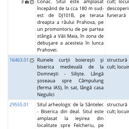
3
Conac. Situl este amplasat
cult; locui
începând de la cca 180 m sud-
descoperi
est de DJ101B, pe terasa
funerară
dreapta a râului Prahova, pe
un promontoriu de pe partea
stângă a Văii Maia, în zona de
debuşare a acesteia în lunca
Prahovei.
16463.01
Ruinele curţii boiereşti şi
structură
biserica medievală de la
cult; locu
Domneşti - Silişte. Lângă
şoseaua spre Câmpulung
(ferma IAS), în sat, lângă casa
Negulici
29555.01
Situl arheologic de la Sântelec
structură
- Biserica din deal. Situl este
cult; locu
amplasat la ieşirea din
localitate spre Felcheriu, pe