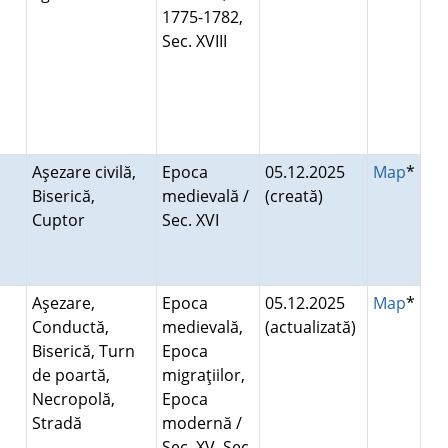
1775-1782,
Sec. XVIII
Aşezare civilă,
Epoca
05.12.2025
Map
*
Biserică,
medievală /
(creată)
Cuptor
Sec. XVI
Aşezare,
Epoca
05.12.2025
Map
*
Conductă,
medievală,
(actualizată)
Biserică, Turn
Epoca
de poartă,
migraţiilor,
Necropolă,
Epoca
Stradă
modernă /
Sec. XV, Sec.