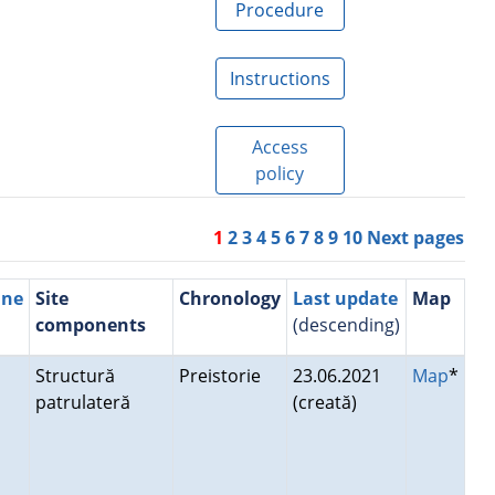
Procedure
Instructions
Access
policy
1
2
3
4
5
6
7
8
9
10
Next pages
une
Site
Chronology
Last update
Map
components
(descending)
Structură
Preistorie
23.06.2021
Map
*
patrulateră
(creată)