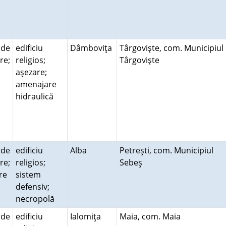
 de
edificiu
Dâmboviţa
Târgovişte, com. Municipiul
re;
religios;
Târgovişte
aşezare;
amenajare
hidraulică
 de
edificiu
Alba
Petreşti, com. Municipiul
re;
religios;
Sebeş
re
sistem
defensiv;
necropolă
 de
edificiu
Ialomiţa
Maia, com. Maia