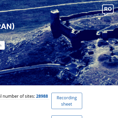
RAN)
l number of sites:
28988
Recording
sheet