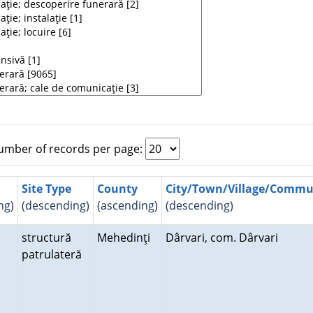
mber of records per page:
Site Type
County
City/Town/Village/Comm
ng)
(descending)
(ascending)
(descending)
structură
Mehedinţi
Dârvari, com. Dârvari
patrulateră