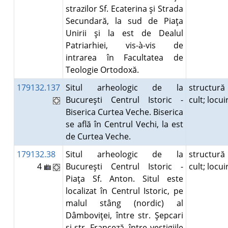
strazilor Sf. Ecaterina şi Strada
Secundară, la sud de Piaţa
Unirii şi la est de Dealul
Patriarhiei, vis-à-vis de
intrarea în Facultatea de
Teologie Ortodoxă.
179132.137
Situl arheologic de la
structură
Bucureşti Centrul Istoric -
cult; locu
Biserica Curtea Veche. Biserica
se află în Centrul Vechi, la est
de Curtea Veche.
179132.38
Situl arheologic de la
structură
4
Bucureşti Centrul Istoric -
cult; locu
Piaţa Sf. Anton. Situl este
localizat în Centrul Istoric, pe
malul stâng (nordic) al
Dâmboviţei, între str. Şepcari
şi str. Franceză, între vestigiile