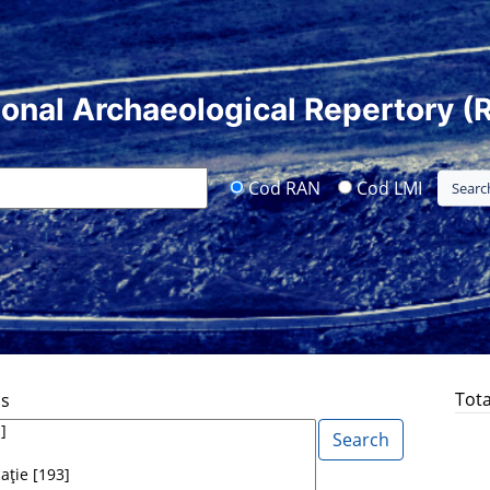
ional Archaeological Repertory (
Cod RAN
Cod LMI
Tota
ds