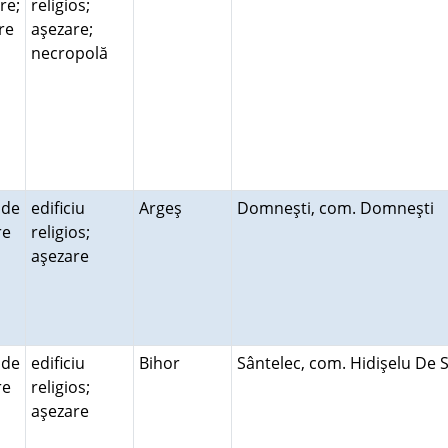
re;
religios;
re
aşezare;
necropolă
 de
edificiu
Argeş
Domneşti, com. Domneşti
ire
religios;
aşezare
 de
edificiu
Bihor
Sântelec, com. Hidişelu De 
ire
religios;
aşezare