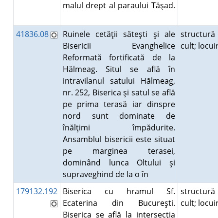
malul drept al paraului Tăşad.
41836.08
Ruinele cetăţii săteşti şi ale
structură
Bisericii Evanghelice
cult; locu
Reformată fortificată de la
Hălmeag. Situl se află în
intravilanul satului Hălmeag,
nr. 252, Biserica şi satul se află
pe prima terasă iar dinspre
nord sunt dominate de
înălţimi împădurite.
Ansamblul bisericii este situat
pe marginea terasei,
dominând lunca Oltului şi
supraveghind de la o în
179132.192
Biserica cu hramul Sf.
structură
Ecaterina din Bucureşti.
cult; locu
Biserica se află la intersecţia