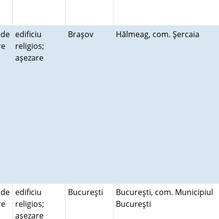
 de
edificiu
Braşov
Hălmeag, com. Şercaia
ire
religios;
aşezare
 de
edificiu
Bucureşti
Bucureşti, com. Municipiul
ire
religios;
Bucureşti
aşezare