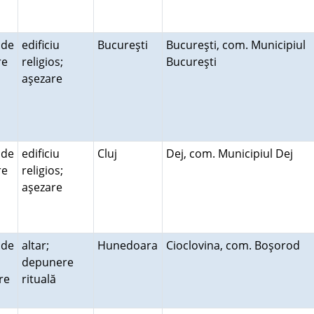
 de
edificiu
Bucureşti
Bucureşti, com. Municipiul
ire
religios;
Bucureşti
aşezare
 de
edificiu
Cluj
Dej, com. Municipiul Dej
ire
religios;
aşezare
 de
altar;
Hunedoara
Cioclovina, com. Boşorod
depunere
re
rituală