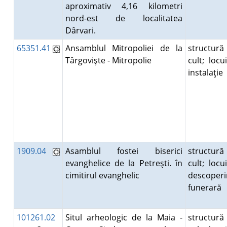
aproximativ 4,16 kilometri
nord-est de localitatea
Dârvari.
65351.41
Ansamblul Mitropoliei de la
structură
Târgovişte - Mitropolie
cult; locui
instalaţie
1909.04
Asamblul fostei biserici
structură
evanghelice de la Petreşti. în
cult; locui
cimitirul evanghelic
descoperi
funerară
101261.02
Situl arheologic de la Maia -
structură