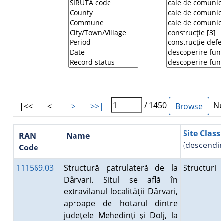
/ 1450
Nu
|<<
<
>
>>|
Site Class
RAN
Name
(descendi
Code
111569.03
Structură patrulateră de la
Structuri
Dârvari. Situl se află în
extravilanul localităţii Dârvari,
aproape de hotarul dintre
judeţele Mehedinţi şi Dolj, la