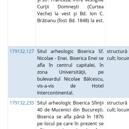
Curţii Domneşti (Curtea
Veche) la vest şi Bd. Ion C.
Brătianu (fost Bd. 1848) la est.
179132.127
Situl arheologic Biserica Sf.
structură
Nicolae - Enei. Biserica Enei se
cult; locu
afla în centrul capitalei, în
zona Universităţii, pe
bulevardul Nicolae Bălcescu,
vis-a-vis de Hotel
Intercontinental.
179132.235
Situl arheologic Biserica Sfinţii
structură
40 de Mucenici din Bucureşti.
cult; locu
Biserica se afla până în 1876
pe locul pe care în prezent se