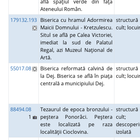
află spaţiul verde din faţa
Ateneului Român.
179132.193
Biserica cu hramul Adormirea
structură
Maicii Domnului - Kretzulescu.
cult; locu
Situl se află pe Calea Victoriei,
imediat la sud de Palatul
Regal, azi Muzeul Naţional de
Artă.
55017.08
Biserica reformată calvină de
structură
la Dej. Biserica se află în piaţa
cult; locu
centrală a municipiului Dej.
88494.08
Tezaurul de epoca bronzului -
structură
1
peştera Ponorâci. Peştera
cult;
este localizată pe raza
descoperi
localităţii Cioclovina.
izolată