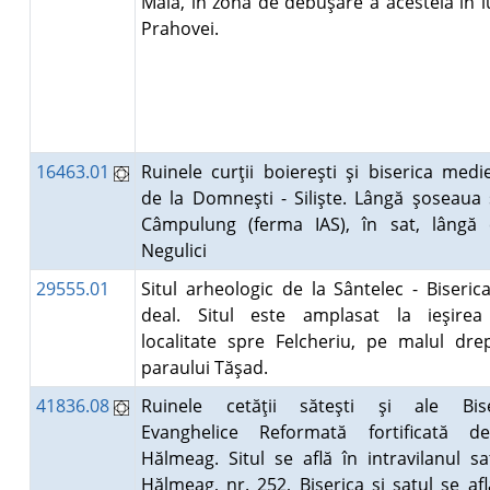
Maia, în zona de debuşare a acesteia în 
Prahovei.
16463.01
Ruinele curţii boiereşti şi biserica medi
de la Domneşti - Silişte. Lângă şoseaua
Câmpulung (ferma IAS), în sat, lângă 
Negulici
29555.01
Situl arheologic de la Sântelec - Biseric
deal. Situl este amplasat la ieşirea
localitate spre Felcheriu, pe malul dre
paraului Tăşad.
41836.08
Ruinele cetăţii săteşti şi ale Biser
Evanghelice Reformată fortificată d
Hălmeag. Situl se află în intravilanul sa
Hălmeag, nr. 252, Biserica şi satul se af