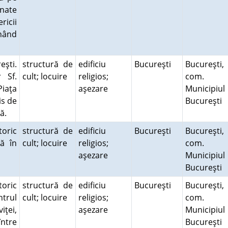
inate
ricii
nând
eşti.
structură de
edificiu
Bucureşti
Bucureşti,
r Sf.
cult; locuire
religios;
com.
Piaţa
aşezare
Municipiul
is de
Bucureşti
xă.
toric
structură de
edificiu
Bucureşti
Bucureşti,
lă în
cult; locuire
religios;
com.
aşezare
Municipiul
Bucureşti
toric
structură de
edificiu
Bucureşti
Bucureşti,
ntrul
cult; locuire
religios;
com.
iţei,
aşezare
Municipiul
ntre
Bucureşti