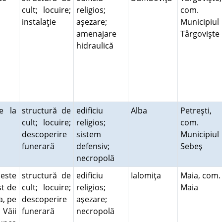
cult; locuire;
religios;
com.
instalaţie
aşezare;
Municipiul
amenajare
Târgovişt
hidraulică
e la
structură de
edificiu
Alba
Petreşti,
cult; locuire;
religios;
com.
descoperire
sistem
Municipiul
funerară
defensiv;
Sebeş
necropolă
 este
structură de
edificiu
Ialomiţa
Maia, com.
st de
cult; locuire;
religios;
Maia
a, pe
descoperire
aşezare;
Văii
funerară
necropolă