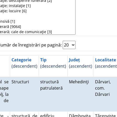
măr de înregistrări pe pagină:
Categorie
Tip
Județ
Localitate
(descendent)
(descendent)
(ascendent)
(ascendent
ul se
Structuri
structură
Mehedinţi
Dârvari,
roape
patrulateră
com.
j, la
Dârvari
t de
te -
structură de
edificiu
Dâmboviţa
Târgovişte,