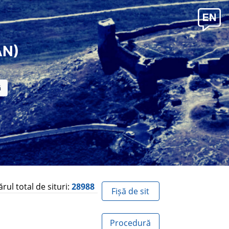
AN)
ul total de situri:
28988
Fișă de sit
Procedură