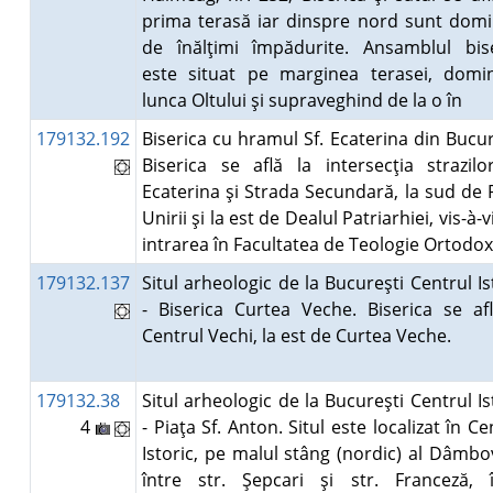
prima terasă iar dinspre nord sunt dom
de înălţimi împădurite. Ansamblul bise
este situat pe marginea terasei, domi
lunca Oltului şi supraveghind de la o în
179132.192
Biserica cu hramul Sf. Ecaterina din Bucur
Biserica se află la intersecţia strazilo
Ecaterina şi Strada Secundară, la sud de 
Unirii şi la est de Dealul Patriarhiei, vis-à-v
intrarea în Facultatea de Teologie Ortodo
179132.137
Situl arheologic de la Bucureşti Centrul Is
- Biserica Curtea Veche. Biserica se af
Centrul Vechi, la est de Curtea Veche.
179132.38
Situl arheologic de la Bucureşti Centrul Is
4
- Piaţa Sf. Anton. Situl este localizat în Ce
Istoric, pe malul stâng (nordic) al Dâmbov
între str. Şepcari şi str. Franceză, î