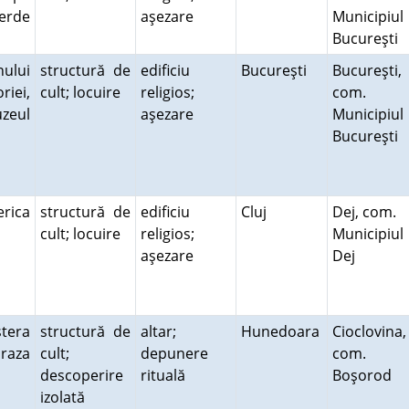
verde
aşezare
Municipiul
Bucureşti
nului
structură de
edificiu
Bucureşti
Bucureşti,
riei,
cult; locuire
religios;
com.
uzeul
aşezare
Municipiul
Bucureşti
erica
structură de
edificiu
Cluj
Dej, com.
.
cult; locuire
religios;
Municipiul
aşezare
Dej
tera
structură de
altar;
Hunedoara
Cioclovina,
raza
cult;
depunere
com.
descoperire
rituală
Boşorod
izolată