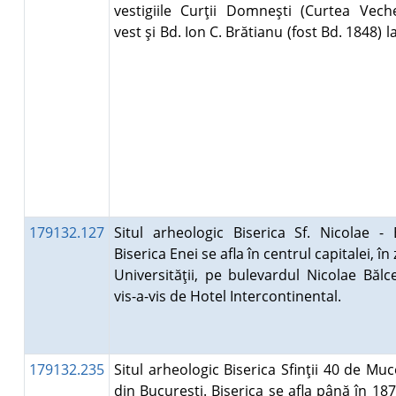
vestigiile Curţii Domneşti (Curtea Vech
vest şi Bd. Ion C. Brătianu (fost Bd. 1848) la
179132.127
Situl arheologic Biserica Sf. Nicolae - 
Biserica Enei se afla în centrul capitalei, în
Universităţii, pe bulevardul Nicolae Bălc
vis-a-vis de Hotel Intercontinental.
179132.235
Situl arheologic Biserica Sfinţii 40 de Muc
din Bucureşti. Biserica se afla până în 18