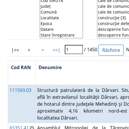
/ 1450
Nu
|<<
<
>
>>|
Cod RAN
Denumire
111569.03
Structură patrulateră de la Dârvari. Sit
află în extravilanul localităţii Dârvari, ap
de hotarul dintre judeţele Mehedinţi şi Dol
aproximativ 4,16 kilometri nord-es
localitatea Dârvari.
65351.41
Ansamblul Mitropoliei de la Târgoviş