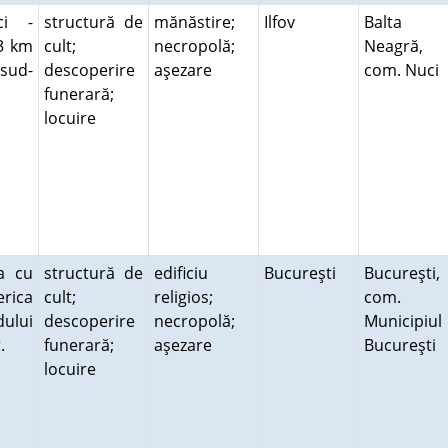
ci -
structură de
mănăstire;
Ilfov
Balta
 3 km
cult;
necropolă;
Neagră,
 sud-
descoperire
aşezare
com. Nuci
funerară;
locuire
ca cu
structură de
edificiu
Bucureşti
Bucureşti,
rica
cult;
religios;
com.
dului
descoperire
necropolă;
Municipiul
r.
funerară;
aşezare
Bucureşti
locuire