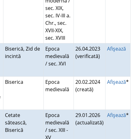
modernă /
sec. XIX,
sec. IV-III a.
Chr., sec.
XVII-XIX,
sec. XVIII
Biserică, Zid de
Epoca
26.04.2023
Afişează
incintă
medievală
(verificată)
/ sec. XVI
Biserica
Epoca
20.02.2024
Afişează
*
medievală
(creată)
e
Cetate
Epoca
29.01.2026
Afişează
*
sătească,
medievală
(actualizată)
Biserică
/ sec. XIII -
XV