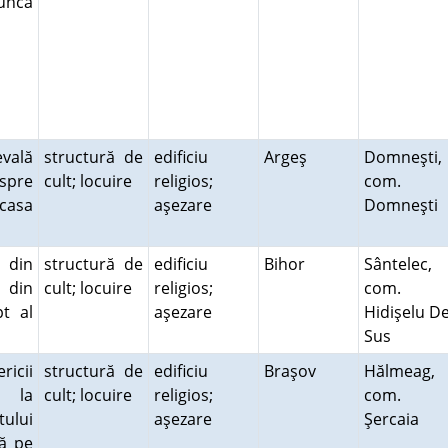
lunca
evală
structură de
edificiu
Argeş
Domneşti,
 spre
cult; locuire
religios;
com.
casa
aşezare
Domneşti
a din
structură de
edificiu
Bihor
Sântelec,
 din
cult; locuire
religios;
com.
pt al
aşezare
Hidişelu D
Sus
icii
structură de
edificiu
Braşov
Hălmeag,
e la
cult; locuire
religios;
com.
tului
aşezare
Şercaia
lă pe