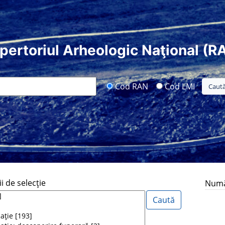
pertoriul Arheologic Naţional (R
Cod RAN
Cod LMI
i de selecţie
Număr