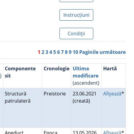
Instrucțiuni
Condiţii
1
2
3
4
5
6
7
8
9
10
Paginile următoare
Componente
Cronologie
Ultima
Hartă
)
sit
modificare
(ascendent)
Structură
Preistorie
23.06.2021
Afişează
*
patrulateră
(creată)
Apeduct,
Epoca
13.05.2026
Afişează
*