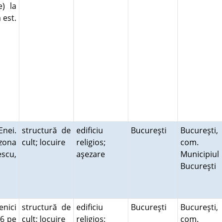
e) la
 est.
Enei.
structură de
edificiu
Bucureşti
Bucureşti,
 zona
cult; locuire
religios;
com.
escu,
aşezare
Municipiul
Bucureşti
enici
structură de
edificiu
Bucureşti
Bucureşti,
76 pe
cult; locuire
religios;
com.