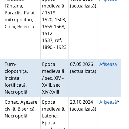
Fântâna,
medievală
(actualizată)
Paraclis, Palat
/ 1518-
e
mitropolitan,
1520, 1508,
Chilii, Biserică
1559-1568,
1512 -
1537, ref.
1890 - 1923
Turn-
Epoca
07.05.2026
Afişează
clopotniţă,
medievală
(actualizată)
Incinta
/ sec. XIV -
fortificată,
XVIII, sec.
Necropolă
XIV-XVIII
Conac, Aşezare
Epoca
23.10.2024
Afişează
*
civilă, Biserică,
medievală,
(actualizată)
Necropolă
Latène,
Epoca