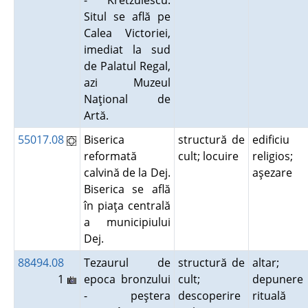
- Kretzulescu.
Situl se află pe
Calea Victoriei,
imediat la sud
de Palatul Regal,
azi Muzeul
Naţional de
Artă.
55017.08
Biserica
structură de
edificiu
reformată
cult; locuire
religios;
calvină de la Dej.
aşezare
Biserica se află
în piaţa centrală
a municipiului
Dej.
88494.08
Tezaurul de
structură de
altar;
1
epoca bronzului
cult;
depunere
- peştera
descoperire
rituală