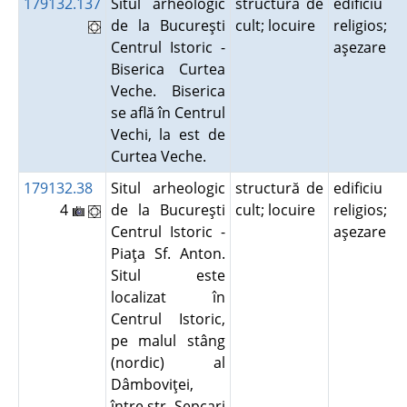
179132.137
Situl arheologic
structură de
edificiu
de la Bucureşti
cult; locuire
religios;
Centrul Istoric -
aşezare
Biserica Curtea
Veche. Biserica
se află în Centrul
Vechi, la est de
Curtea Veche.
179132.38
Situl arheologic
structură de
edificiu
4
de la Bucureşti
cult; locuire
religios;
Centrul Istoric -
aşezare
Piaţa Sf. Anton.
Situl este
localizat în
Centrul Istoric,
pe malul stâng
(nordic) al
Dâmboviţei,
între str. Şepcari