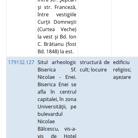
şi str. Franceză,
între vestigiile
Curţii Domneşti
(Curtea Veche)
la vest şi Bd. Ion
C. Brătianu (fost
Bd. 1848) la est.
179132.127
Situl arheologic
structură de
edificiu
Biserica Sf.
cult; locuire
religios;
Nicolae - Enei.
aşezare
Biserica Enei se
afla în centrul
capitalei, în zona
Universităţii, pe
bulevardul
Nicolae
Bălcescu, vis-a-
vis de Hotel