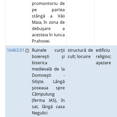
promontoriu de
pe partea
stângă a Văii
Maia, în zona de
debuşare a
acesteia în lunca
Prahovei.
16463.01
Ruinele curţii
structură de
edificiu
boiereşti şi
cult; locuire
religios;
biserica
aşezare
medievală de la
Domneşti -
Silişte. Lângă
şoseaua spre
Câmpulung
(ferma IAS), în
sat, lângă casa
Negulici