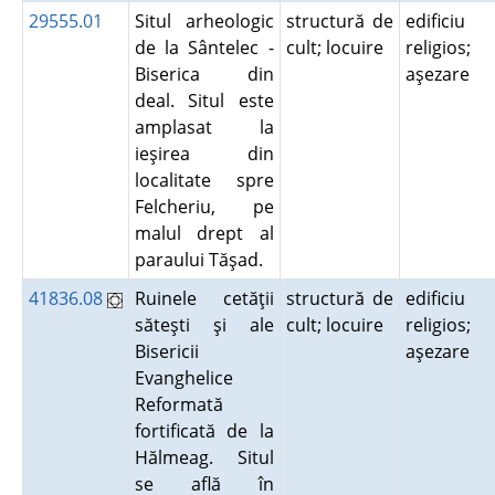
29555.01
Situl arheologic
structură de
edificiu
de la Sântelec -
cult; locuire
religios;
Biserica din
aşezare
deal. Situl este
amplasat la
ieşirea din
localitate spre
Felcheriu, pe
malul drept al
paraului Tăşad.
41836.08
Ruinele cetăţii
structură de
edificiu
săteşti şi ale
cult; locuire
religios;
Bisericii
aşezare
Evanghelice
Reformată
fortificată de la
Hălmeag. Situl
se află în