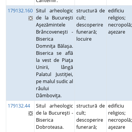
Cantemir.
179132.160
Situl arheologic
structură de
edificiu
de la Bucureşti
cult;
religios;
Aşezămintele
descoperire
necropolă;
Brâncoveneşti -
funerară;
aşezare
Biserica
locuire
Domniţa Bălaşa.
Biserica se află
la vest de Piaţa
Unirii, lângă
Palatul Justiţiei,
pe malul sudic al
râului
Dâmboviţa.
179132.44
Situl arheologic
structură de
edificiu
de la Bucureşti -
cult;
religios;
Biserica
descoperire
necropolă;
Dobroteasa.
funerară;
aşezare