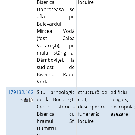
Biserica
locuire
Dobroteasa se
află pe
Bulevardul
Mircea Vodă
(fost Calea
Văcăreşti), pe
malul stâng al
Dâmboviţei, la
sud-est de
Biserica Radu
Vodă.
179132.162
Situl arheologic
structură de
edificiu
3
de la Bucureşti
cult;
religios;
Centrul Istoric -
descoperire
necropolă;
Biserica cu
funerară;
aşezare
hramul Sf.
locuire
Dumitru.