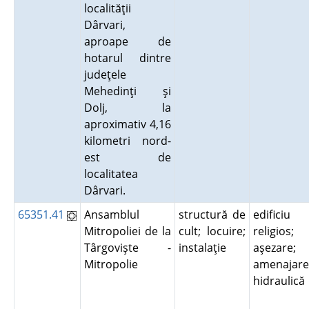
localităţii
Dârvari,
aproape de
hotarul dintre
judeţele
Mehedinţi şi
Dolj, la
aproximativ 4,16
kilometri nord-
est de
localitatea
Dârvari.
65351.41
Ansamblul
structură de
edificiu
Mitropoliei de la
cult; locuire;
religios;
Târgovişte -
instalaţie
aşezare;
Mitropolie
amenajare
hidraulic