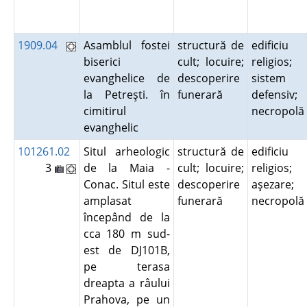
1909.04
Asamblul fostei
structură de
edificiu
biserici
cult; locuire;
religios;
evanghelice de
descoperire
sistem
la Petreşti. în
funerară
defensiv;
cimitirul
necropol
evanghelic
101261.02
Situl arheologic
structură de
edificiu
3
de la Maia -
cult; locuire;
religios;
Conac. Situl este
descoperire
aşezare;
amplasat
funerară
necropol
începând de la
cca 180 m sud-
est de DJ101B,
pe terasa
dreapta a râului
Prahova, pe un