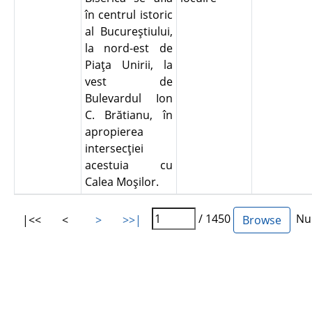
în centrul istoric
al Bucureştiului,
la nord-est de
Piaţa Unirii, la
vest de
Bulevardul Ion
C. Brătianu, în
apropierea
intersecţiei
acestuia cu
Calea Moşilor.
/ 1450
Num
|<<
<
>
>>|