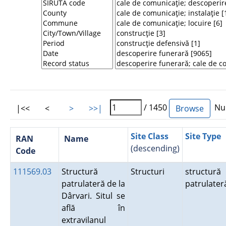
/ 1450
Num
|<<
<
>
>>|
Site Class
Site Type
RAN
Name
(descending)
Code
111569.03
Structură
Structuri
structură
patrulateră de la
patrulater
Dârvari. Situl se
află în
extravilanul