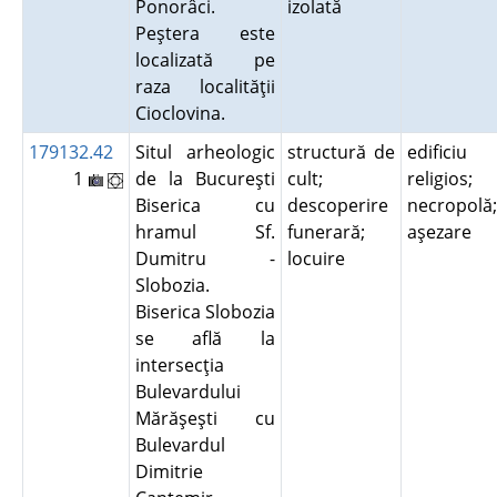
Ponorâci.
izolată
Peştera este
localizată pe
raza localităţii
Cioclovina.
179132.42
Situl arheologic
structură de
edificiu
1
de la Bucureşti
cult;
religios;
Biserica cu
descoperire
necropolă;
hramul Sf.
funerară;
aşezare
Dumitru -
locuire
Slobozia.
Biserica Slobozia
se află la
intersecţia
Bulevardului
Mărăşeşti cu
Bulevardul
Dimitrie