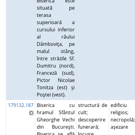
Biserica este
situată pe
terasa
superioară a
cursului inferior
al râului
Dâmboviţa, pe
malul stâng,
între străzile Sf.
Dumitru (nord),
Franceză (sud),
Pictor Nicolae
Tonitza (est) şi
Poştei (vest).
179132.187
Biserica cu
structură de
edificiu
hramul Sfântul
cult;
religios;
Gheorghe Vechi
descoperire
necropolă;
din Bucureşti.
funerară;
aşezare
Biserica se află
locuire