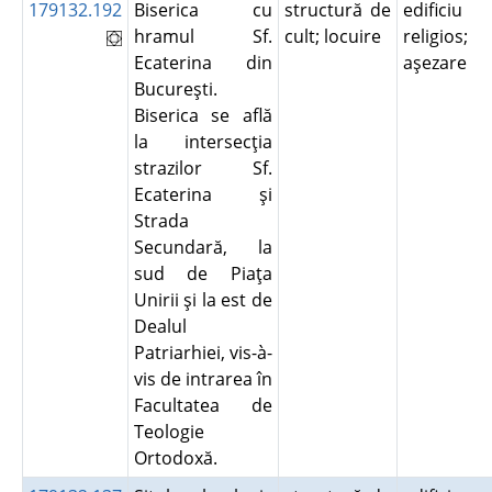
179132.192
Biserica cu
structură de
edificiu
hramul Sf.
cult; locuire
religios;
Ecaterina din
aşezare
Bucureşti.
Biserica se află
la intersecţia
strazilor Sf.
Ecaterina şi
Strada
Secundară, la
sud de Piaţa
Unirii şi la est de
Dealul
Patriarhiei, vis-à-
vis de intrarea în
Facultatea de
Teologie
Ortodoxă.