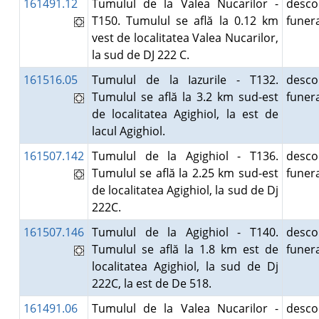
161491.12
Tumulul de la Valea Nucarilor -
desco
T150. Tumulul se află la 0.12 km
fune
vest de localitatea Valea Nucarilor,
la sud de DJ 222 C.
161516.05
Tumulul de la Iazurile - T132.
desco
Tumulul se află la 3.2 km sud-est
fune
de localitatea Agighiol, la est de
lacul Agighiol.
161507.142
Tumulul de la Agighiol - T136.
desco
Tumulul se află la 2.25 km sud-est
fune
de localitatea Agighiol, la sud de Dj
222C.
161507.146
Tumulul de la Agighiol - T140.
desco
Tumulul se află la 1.8 km est de
fune
localitatea Agighiol, la sud de Dj
222C, la est de De 518.
161491.06
Tumulul de la Valea Nucarilor -
desco