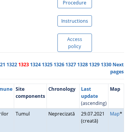
Procedure
Instructions
Access
policy
321
1322
1323
1324
1325
1326
1327
1328
1329
1330
Next
pages
mmune
Site
Chronology
Last
Map
components
update
(ascending)
rilor
Tumul
Neprecizată
29.07.2021
Map
*
(creată)