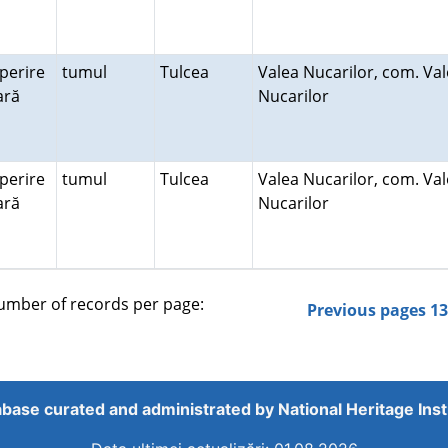
perire
tumul
Tulcea
Valea Nucarilor, com. Va
rară
Nucarilor
perire
tumul
Tulcea
Valea Nucarilor, com. Va
rară
Nucarilor
mber of records per page:
Previous pages
1
base curated and administrated by
National Heritage Inst