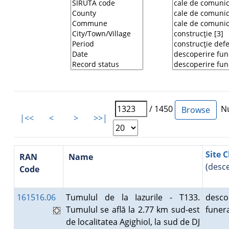
/ 1450
Nu
|<<
<
>
>>|
Site C
RAN
Name
(desc
Code
161516.06
Tumulul de la Iazurile - T133.
desco
Tumulul se află la 2.77 km sud-est
fune
de localitatea Agighiol, la sud de DJ