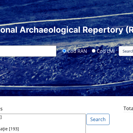
ional Archaeological Repertory (
Cod RAN
Cod LMI
Tota
ds