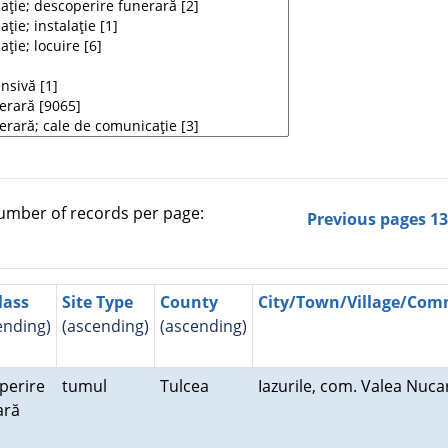
mber of records per page:
Previous pages
1
lass
Site Type
County
City/Town/Village/Co
ending)
(ascending)
(ascending)
perire
tumul
Tulcea
Iazurile, com. Valea Nuca
rară