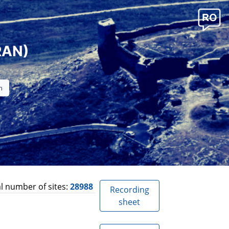
RAN)
l number of sites:
28988
Recording
sheet