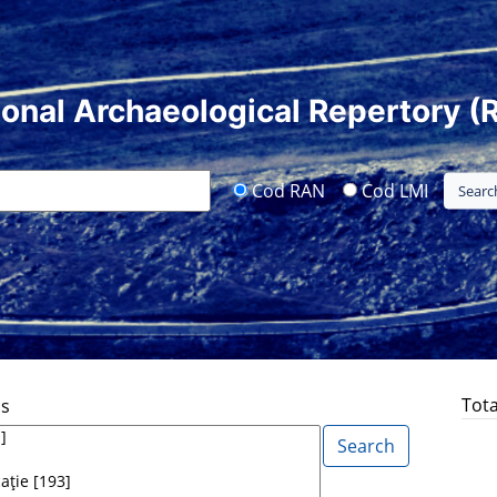
ional Archaeological Repertory (
Cod RAN
Cod LMI
Tota
ds