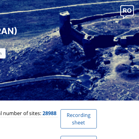
RAN)
l number of sites:
28988
Recording
sheet