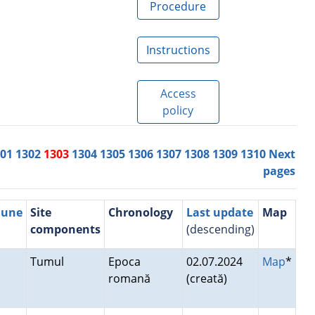
Procedure
Instructions
Access
policy
301
1302
1303
1304
1305
1306
1307
1308
1309
1310
Next
pages
mune
Site
Chronology
Last update
Map
components
(descending)
Tumul
Epoca
02.07.2024
Map
*
romană
(creată)