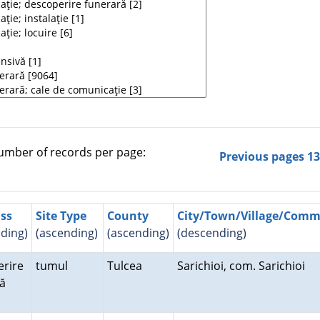
mber of records per page:
Previous pages
1
ass
Site Type
County
City/Town/Village/Com
ding)
(ascending)
(ascending)
(descending)
rire
tumul
Tulcea
Sarichioi, com. Sarichioi
ră