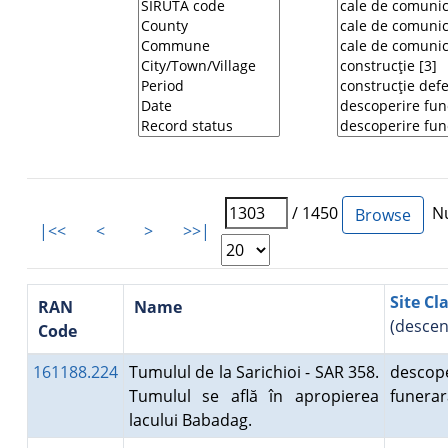
/ 1450
Nu
|<<
<
>
>>|
Site Cl
RAN
Name
(descen
Code
161188.224
Tumulul de la Sarichioi - SAR 358.
descope
Tumulul se află în apropierea
funera
lacului Babadag.