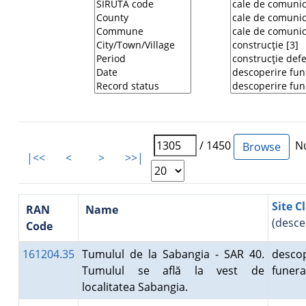
/ 1450
Nu
|<<
<
>
>>|
Site C
RAN
Name
(desce
Code
161204.35
Tumulul de la Sabangia - SAR 40.
descop
Tumulul se află la vest de
funer
localitatea Sabangia.