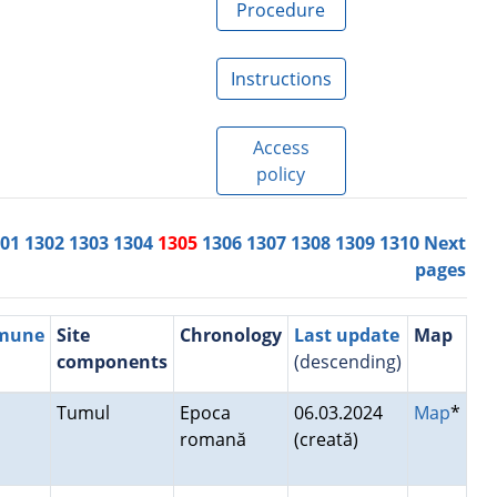
Procedure
Instructions
Access
policy
301
1302
1303
1304
1305
1306
1307
1308
1309
1310
Next
pages
mmune
Site
Chronology
Last update
Map
components
(descending)
Tumul
Epoca
06.03.2024
Map
*
romană
(creată)