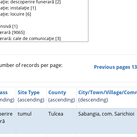
mber of records per page:
Previous pages
1
lass
Site Type
County
City/Town/Village/Co
nding)
(ascending)
(ascending)
(descending)
erire
tumul
Tulcea
Sabangia, com. Sarichioi
ară