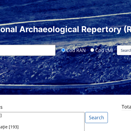
ional Archaeological Repertory (
Cod RAN
Cod LMI
Tota
ds