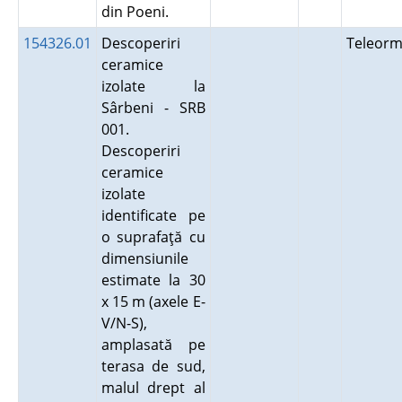
din Poeni.
154326.01
Descoperiri
Teleor
ceramice
izolate la
Sârbeni - SRB
001.
Descoperiri
ceramice
izolate
identificate pe
o suprafaţă cu
dimensiunile
estimate la 30
x 15 m (axele E-
V/N-S),
amplasată pe
terasa de sud,
malul drept al