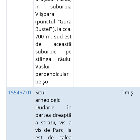
în suburbia
Viişoara
(punctul "Gura
Bustei" ), la cca.
700 m. sud-est
de această
suburbie, pe
stânga râului
Vaslui,
perpendicular
pe şo
155467.01
Situl
Timiş
arheologic
Dudărie. în
partea dreaptă
a străzii, vis a
vis de Parc, la
est de calea