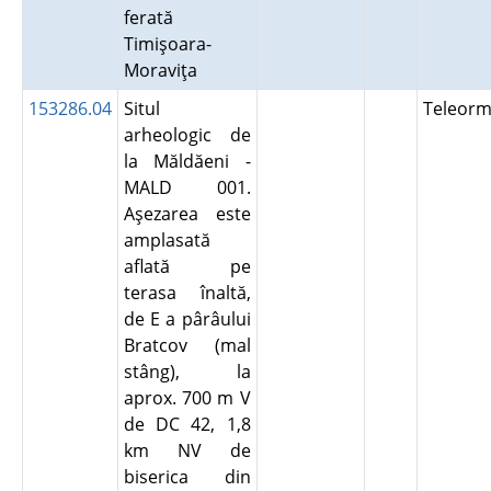
ferată
Timişoara-
Moraviţa
153286.04
Situl
Teleor
arheologic de
la Măldăeni -
MALD 001.
Aşezarea este
amplasată
aflată pe
terasa înaltă,
de E a pârâului
Bratcov (mal
stâng), la
aprox. 700 m V
de DC 42, 1,8
km NV de
biserica din