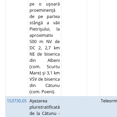
pe o uşoară
proeminenţă
de pe partea
stângă a văii
Pietrişului, la
aproximativ
500 m NV de
DC 2, 2,7 km
NE de biserica
din Albeni
(com. Scurtu
Mare) şi 3,1 km
VSV de biserica
din Cătunu
(com. Poeni).
153730.05
Aşezarea
Teleor
pluristratificată
de la Cătunu -