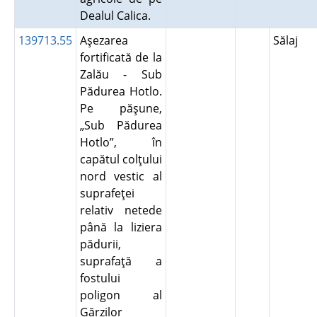
Dealul Calica.
139713.55
Aşezarea
Sălaj
fortificată de la
Zalău - Sub
Pădurea Hotlo.
Pe păşune,
„Sub Pădurea
Hotlo”, în
capătul colţului
nord vestic al
suprafeţei
relativ netede
până la liziera
pădurii,
suprafaţă a
fostului
poligon al
Gărzilor