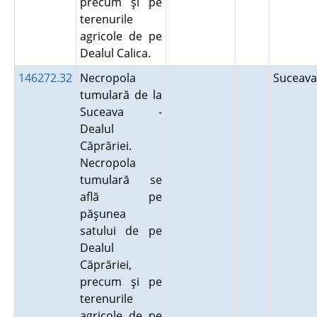
precum şi pe
terenurile
agricole de pe
Dealul Calica.
146272.32
Necropola
Suceav
tumulară de la
Suceava -
Dealul
Căprăriei.
Necropola
tumulară se
află pe
păşunea
satului de pe
Dealul
Căprăriei,
precum şi pe
terenurile
agricole de pe