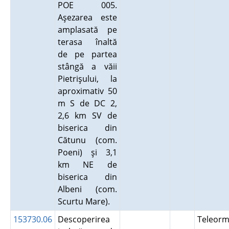
POE 005.
Aşezarea este
amplasată pe
terasa înaltă
de pe partea
stângă a văii
Pietrişului, la
aproximativ 50
m S de DC 2,
2,6 km SV de
biserica din
Cătunu (com.
Poeni) şi 3,1
km NE de
biserica din
Albeni (com.
Scurtu Mare).
153730.06
Descoperirea
Teleor