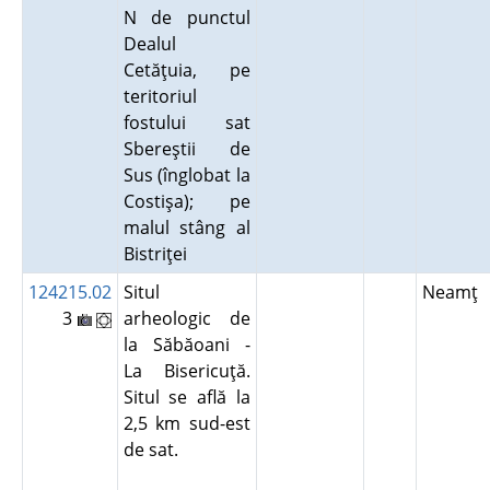
N de punctul
Dealul
Cetăţuia, pe
teritoriul
fostului sat
Sbereştii de
Sus (înglobat la
Costişa); pe
malul stâng al
Bistriţei
124215.02
Situl
Neamţ
3
arheologic de
la Săbăoani -
La Bisericuţă.
Situl se află la
2,5 km sud-est
de sat.