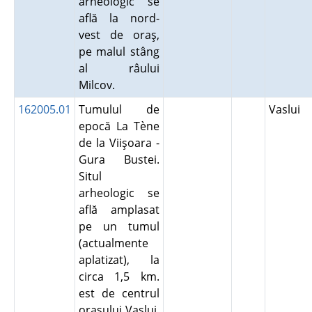
arheologic se
află la nord-
vest de oraş,
pe malul stâng
al râului
Milcov.
162005.01
Tumulul de
Vaslui
epocă La Tène
de la Viişoara -
Gura Bustei.
Situl
arheologic se
află amplasat
pe un tumul
(actualmente
aplatizat), la
circa 1,5 km.
est de centrul
oraşului Vaslui,