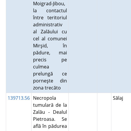
Moigrad-Jibou,
la contactul
între teritoriul
administrativ
al Zalăului cu
cel al comunei
Mirşid, în
pădure, mai
precis pe
culmea
prelungă ce
porneşte din
zona trecăto
139713.56
Necropola
Sălaj
tumulară de la
Zalău - Dealul
Pietroasa. Se
află în pădurea