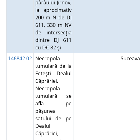
pârâului Jirnov,
la aproximativ
200 m N de DJ
611, 330 m NV
de intersecţia
dintre DJ 611
cu DC 82 şi
146842.02
Necropola
Suceav
tumulară de la
Feteşti - Dealul
Căprăriei.
Necropola
tumulară se
află pe
păşunea
satului de pe
Dealul
Căprăriei,