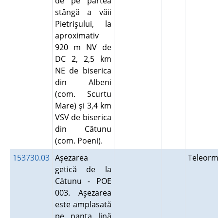
de pe partea
stângă a văii
Pietrişului, la
aproximativ
920 m NV de
DC 2, 2,5 km
NE de biserica
din Albeni
(com. Scurtu
Mare) şi 3,4 km
VSV de biserica
din Cătunu
(com. Poeni).
153730.03
Aşezarea
Teleor
getică de la
Cătunu - POE
003. Aşezarea
este amplasată
pe panta lină