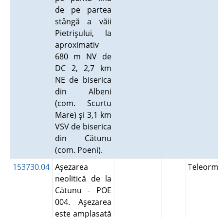
de pe partea
stângă a văii
Pietrişului, la
aproximativ
680 m NV de
DC 2, 2,7 km
NE de biserica
din Albeni
(com. Scurtu
Mare) şi 3,1 km
VSV de biserica
din Cătunu
(com. Poeni).
153730.04
Aşezarea
Teleor
neolitică de la
Cătunu - POE
004. Aşezarea
este amplasată