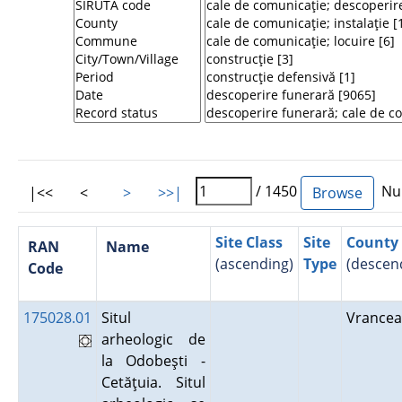
/ 1450
Num
|<<
<
>
>>|
Site Class
Site
County
RAN
Name
(ascending)
Type
(descen
Code
175028.01
Situl
Vrance
arheologic de
la Odobeşti -
Cetăţuia. Situl