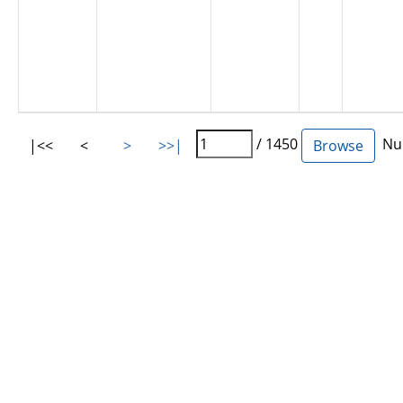
/ 1450
Num
|<<
<
>
>>|