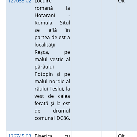
127055.02
Locuire
Olt
romană la
Hotărani -
Romula. Situl
se află în
partea de est a
localităţii
Reşca, pe
malul vestic al
pârâului
Potopin şi pe
malul nordic al
râului Teslui, la
vest de calea
ferată şi la est
de drumul
comunal DC86.
126745.03
Biserica cu
Olt