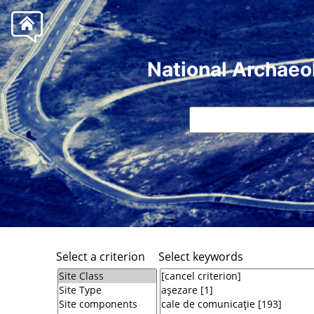
National Archaeo
Select a criterion
Select keywords