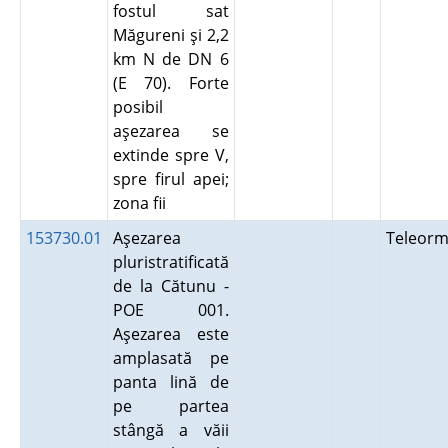
fostul sat
Măgureni şi 2,2
km N de DN 6
(E 70). Forte
posibil
aşezarea se
extinde spre V,
spre firul apei;
zona fii
153730.01
Aşezarea
Teleor
pluristratificată
de la Cătunu -
POE 001.
Aşezarea este
amplasată pe
panta lină de
pe partea
stângă a văii