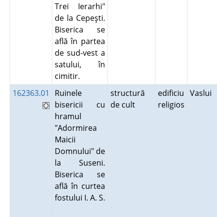
Trei Ierarhi"
de la Cepeşti.
Biserica se
află în partea
de sud-vest a
satului, în
cimitir.
162363.01
Ruinele
structură
edificiu
Vaslui
bisericii cu
de cult
religios
hramul
"Adormirea
Maicii
Domnului" de
la Suseni.
Biserica se
află în curtea
fostului I. A. S.