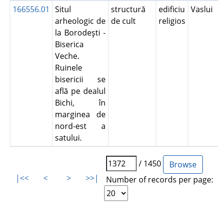
166556.01
Situl
structură
edificiu
Vaslui
arheologic de
de cult
religios
la Borodeşti -
Biserica
Veche.
Ruinele
bisericii se
află pe dealul
Bichi, în
marginea de
nord-est a
satului.
/ 1450
|<<
<
>
>>|
Number of records per page: