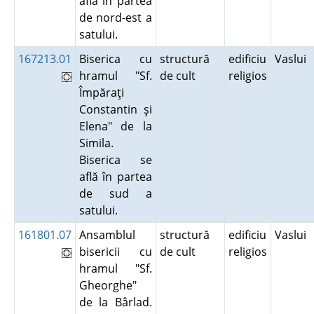
află în partea
de nord-est a
satului.
167213.01
Biserica cu
structură
edificiu
Vaslui
hramul "Sf.
de cult
religios
Împăraţi
Constantin şi
Elena" de la
Simila.
Biserica se
află în partea
de sud a
satului.
161801.07
Ansamblul
structură
edificiu
Vaslui
bisericii cu
de cult
religios
hramul "Sf.
Gheorghe"
de la Bârlad.