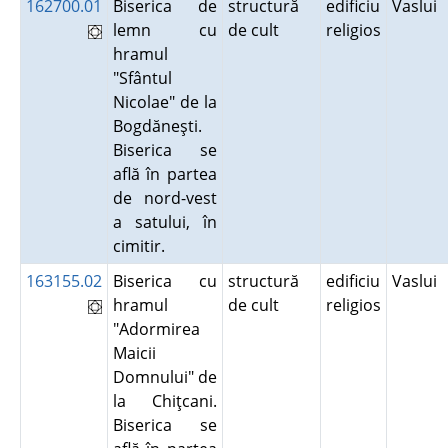
162700.01
Biserica de
structură
edificiu
Vaslui
lemn cu
de cult
religios
hramul
"Sfântul
Nicolae" de la
Bogdăneşti.
Biserica se
află în partea
de nord-vest
a satului, în
cimitir.
163155.02
Biserica cu
structură
edificiu
Vaslui
hramul
de cult
religios
"Adormirea
Maicii
Domnului" de
la Chiţcani.
Biserica se