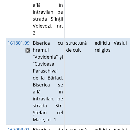
află în
intravilan, pe
strada Sfinţii
Voievozi, nr.
2.
161801.09
Biserica cu
structură
edificiu
Vaslui
hramul
de cult
religios
"Vovidenia" şi
"Cuvioasa
Paraschiva"
de la Bârlad.
Biserica se
află în
intravilan, pe
strada Str.
Ştefan cel
Mare, nr. 1.
167099.01
Biserica de
structură
edificiu
Vaslui