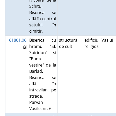
Nicolae" de la
Schitu.
Biserica se
află în centrul
satului, în
cimitir.
161801.06
Biserica cu
structură
edificiu
Vaslui
hramul "Sf.
de cult
religios
Spiridon" şi
"Buna
vestire" de la
Bârlad.
Biserica se
află în
intravilan, pe
strada,
Pârvan
Vasile, nr. 6.