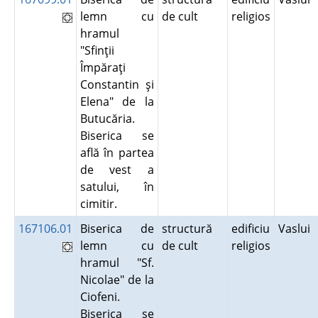
lemn cu
de cult
religios
hramul
"Sfinţii
Împăraţi
Constantin şi
Elena" de la
Butucăria.
Biserica se
află în partea
de vest a
satului, în
cimitir.
167106.01
Biserica de
structură
edificiu
Vaslui
lemn cu
de cult
religios
hramul "Sf.
Nicolae" de la
Ciofeni.
Biserica se