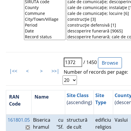
/ 1450
|<<
<
>
>>|
Number of records per page:
Site Class
Site
Count
RAN
Name
(ascending)
Type
(desce
Code
161801.05
Biserica cu
structură
edificiu
Vaslui
hramul "Sf.
de cult
religios