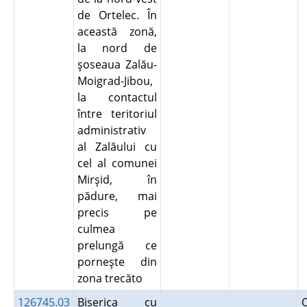
de Ortelec. În
această zonă,
la nord de
şoseaua Zalău-
Moigrad-Jibou,
la contactul
între teritoriul
administrativ
al Zalăului cu
cel al comunei
Mirşid, în
pădure, mai
precis pe
culmea
prelungă ce
porneşte din
zona trecăto
126745.03
Biserica cu