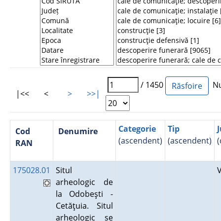
/ 1450
Num
|<<
<
>
>>|
Categorie
Tip
J
Cod
Denumire
(ascendent)
(ascendent)
(
RAN
175028.01
Situl
arheologic de
la Odobeşti -
Cetăţuia. Situl
arheologic se