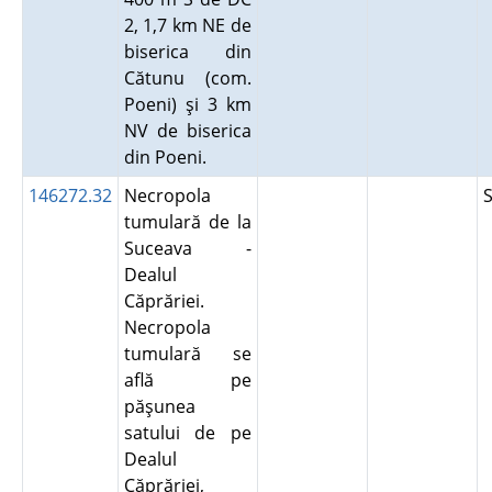
2, 1,7 km NE de
biserica din
Cătunu (com.
Poeni) şi 3 km
NV de biserica
din Poeni.
146272.32
Necropola
tumulară de la
Suceava -
Dealul
Căprăriei.
Necropola
tumulară se
află pe
păşunea
satului de pe
Dealul
Căprăriei,