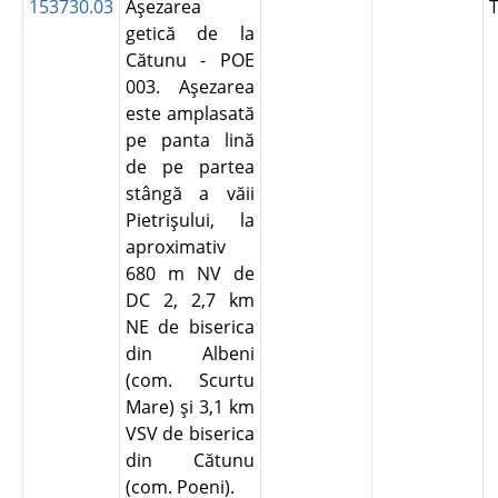
153730.03
Aşezarea
getică de la
Cătunu - POE
003. Aşezarea
este amplasată
pe panta lină
de pe partea
stângă a văii
Pietrişului, la
aproximativ
680 m NV de
DC 2, 2,7 km
NE de biserica
din Albeni
(com. Scurtu
Mare) şi 3,1 km
VSV de biserica
din Cătunu
(com. Poeni).