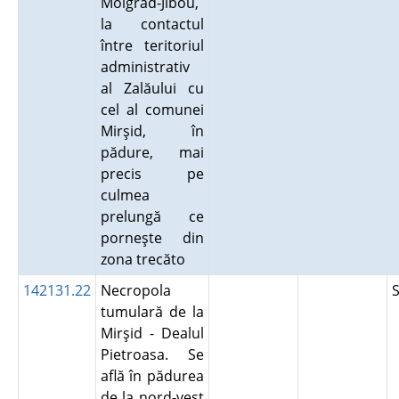
Moigrad-Jibou,
la contactul
între teritoriul
administrativ
al Zalăului cu
cel al comunei
Mirşid, în
pădure, mai
precis pe
culmea
prelungă ce
porneşte din
zona trecăto
142131.22
Necropola
tumulară de la
Mirşid - Dealul
Pietroasa. Se
află în pădurea
de la nord-vest