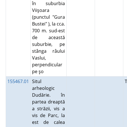
în suburbia
Viişoara
(punctul "Gura
Bustei" ), la cca.
700 m. sud-est
de această
suburbie, pe
stânga râului
Vaslui,
perpendicular
pe şo
155467.01
Situl
arheologic
Dudărie. în
partea dreaptă
a străzii, vis a
vis de Parc, la
est de calea