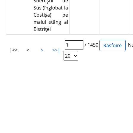
Sbereştii de
Sus (înglobat la
Costişa); pe
malul stâng al
Bistriţei
/ 1450
Num
|<<
<
>
>>|