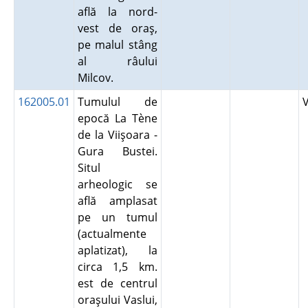
află la nord-
vest de oraş,
pe malul stâng
al râului
Milcov.
162005.01
Tumulul de
epocă La Tène
de la Viişoara -
Gura Bustei.
Situl
arheologic se
află amplasat
pe un tumul
(actualmente
aplatizat), la
circa 1,5 km.
est de centrul
oraşului Vaslui,