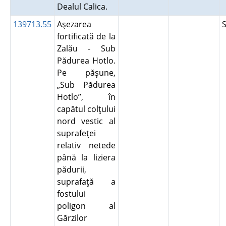
Dealul Calica.
139713.55
Aşezarea
fortificată de la
Zalău - Sub
Pădurea Hotlo.
Pe păşune,
„Sub Pădurea
Hotlo”, în
capătul colţului
nord vestic al
suprafeţei
relativ netede
până la liziera
pădurii,
suprafaţă a
fostului
poligon al
Gărzilor