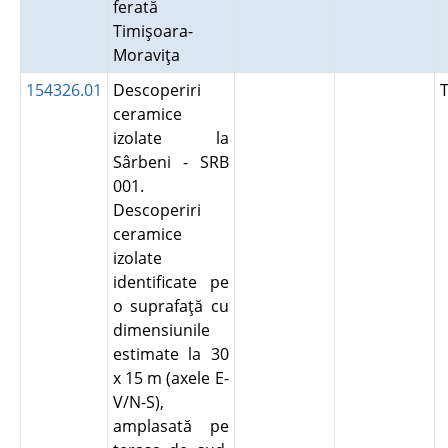
ferată
Timişoara-
Moraviţa
154326.01
Descoperiri
ceramice
izolate la
Sârbeni - SRB
001.
Descoperiri
ceramice
izolate
identificate pe
o suprafaţă cu
dimensiunile
estimate la 30
x 15 m (axele E-
V/N-S),
amplasată pe