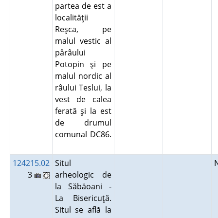
partea de est a
localităţii
Reşca, pe
malul vestic al
pârâului
Potopin şi pe
malul nordic al
râului Teslui, la
vest de calea
ferată şi la est
de drumul
comunal DC86.
124215.02
Situl
3
arheologic de
la Săbăoani -
La Bisericuţă.
Situl se află la