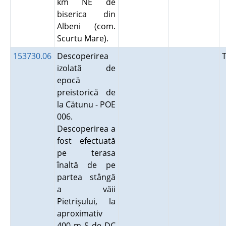
km NE de
biserica din
Albeni (com.
Scurtu Mare).
153730.06
Descoperirea
izolată de
epocă
preistorică de
la Cătunu - POE
006.
Descoperirea a
fost efectuată
pe terasa
înaltă de pe
partea stângă
a văii
Pietrişului, la
aproximativ
400 m S de DC