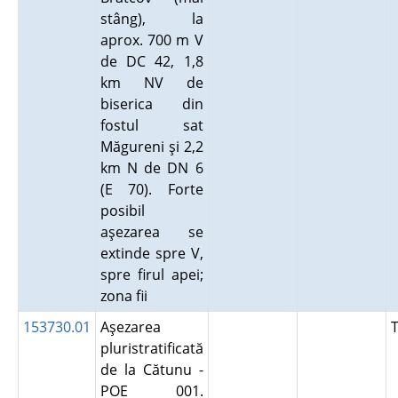
stâng), la
aprox. 700 m V
de DC 42, 1,8
km NV de
biserica din
fostul sat
Măgureni şi 2,2
km N de DN 6
(E 70). Forte
posibil
aşezarea se
extinde spre V,
spre firul apei;
zona fii
153730.01
Aşezarea
pluristratificată
de la Cătunu -
POE 001.