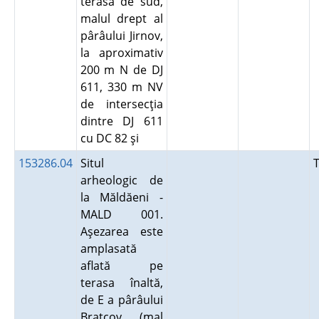
terasa de sud,
malul drept al
pârâului Jirnov,
la aproximativ
200 m N de DJ
611, 330 m NV
de intersecţia
dintre DJ 611
cu DC 82 şi
153286.04
Situl
arheologic de
la Măldăeni -
MALD 001.
Aşezarea este
amplasată
aflată pe
terasa înaltă,
de E a pârâului
Bratcov (mal