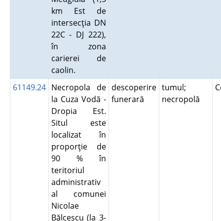
km Est de
intersecţia DN
22C - DJ 222),
în zona
carierei de
caolin.
61149.24
Necropola de
descoperire
tumul;
C
la Cuza Vodă -
funerară
necropolă
Dropia Est.
Situl este
localizat în
proporţie de
90 % în
teritoriul
administrativ
al comunei
Nicolae
Bălcescu (la 3-