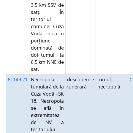
3,5 km SSV de
sat). În
teritoriul
comunei Cuza
Vodă intră o
porţiune
dominată de
doi tumuli, la
6,5 km NNE de
sat.
61149.21
Necropola
descoperire
tumul;
C
tumulară de la
funerară
necropolă
Cuza Vodă - Sit
18. Necropola
se află în
extremitatea
de NV a
teritoriului