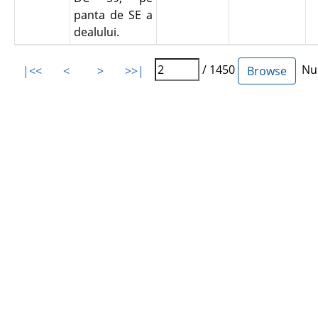
panta de SE a
dealului.
/ 1450
Num
|<<
<
>
>>|