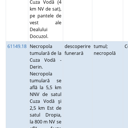
Cuza Vodă (4
km NV de sat),
pe pantele de
vest ale
Dealului
Docuzol.
61149.18
Necropola
descoperire
tumul;
C
tumulară de la
funerară
necropolă
Cuza Vodă -
Derin.
Necropola
tumulară se
află la 5,5 km
NNV de satul
Cuza Vodă şi
2,5 km Est de
satul Dropia,
la 800 m NV se