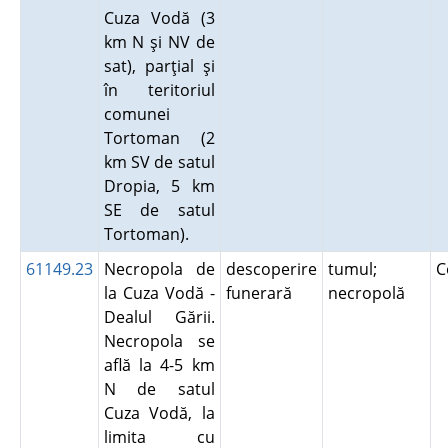
Cuza Vodă (3
km N şi NV de
sat), parţial şi
în teritoriul
comunei
Tortoman (2
km SV de satul
Dropia, 5 km
SE de satul
Tortoman).
61149.23
Necropola de
descoperire
tumul;
C
la Cuza Vodă -
funerară
necropolă
Dealul Gării.
Necropola se
află la 4-5 km
N de satul
Cuza Vodă, la
limita cu