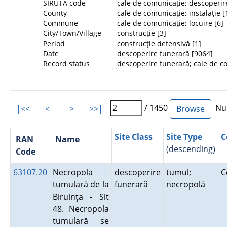
/ 1450
Num
|<<
<
>
>>|
Site Class
Site Type
C
RAN
Name
(descending)
Code
63107.20
Necropola
descoperire
tumul;
C
tumulară de la
funerară
necropolă
Biruinţa - Sit
48. Necropola
tumulară se