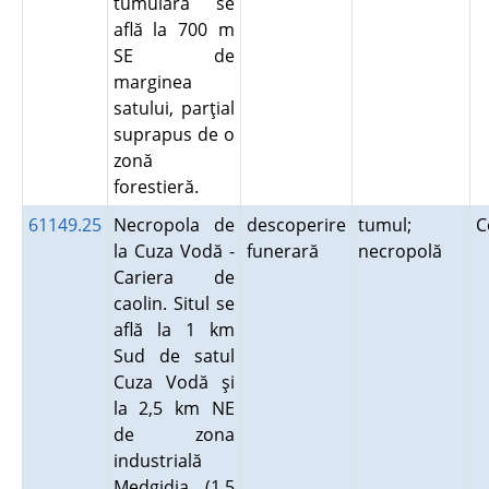
tumulară se
află la 700 m
SE de
marginea
satului, parţial
suprapus de o
zonă
forestieră.
61149.25
Necropola de
descoperire
tumul;
C
la Cuza Vodă -
funerară
necropolă
Cariera de
caolin. Situl se
află la 1 km
Sud de satul
Cuza Vodă şi
la 2,5 km NE
de zona
industrială
Medgidia (1,5