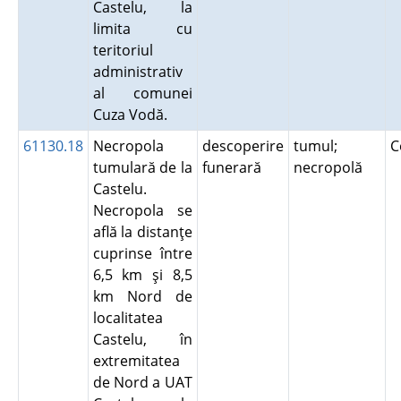
Castelu, la
limita cu
teritoriul
administrativ
al comunei
Cuza Vodă.
61130.18
Necropola
descoperire
tumul;
C
tumulară de la
funerară
necropolă
Castelu.
Necropola se
află la distanţe
cuprinse între
6,5 km şi 8,5
km Nord de
localitatea
Castelu, în
extremitatea
de Nord a UAT