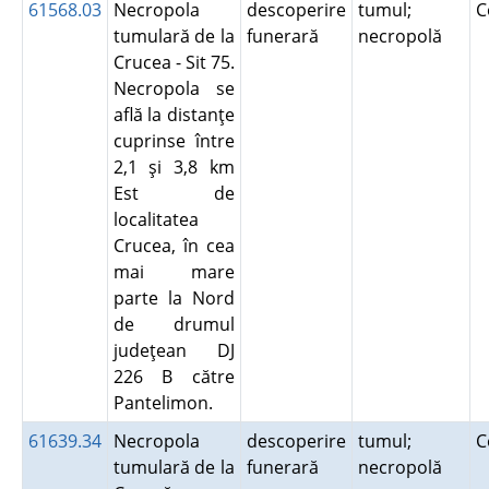
61568.03
Necropola
descoperire
tumul;
C
tumulară de la
funerară
necropolă
Crucea - Sit 75.
Necropola se
află la distanţe
cuprinse între
2,1 şi 3,8 km
Est de
localitatea
Crucea, în cea
mai mare
parte la Nord
de drumul
judeţean DJ
226 B către
Pantelimon.
61639.34
Necropola
descoperire
tumul;
C
tumulară de la
funerară
necropolă