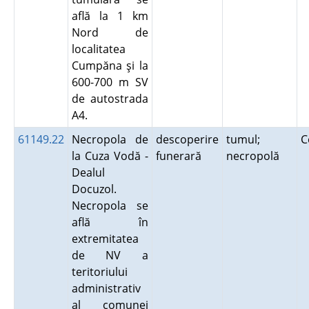
află la 1 km
Nord de
localitatea
Cumpăna şi la
600-700 m SV
de autostrada
A4.
61149.22
Necropola de
descoperire
tumul;
C
la Cuza Vodă -
funerară
necropolă
Dealul
Docuzol.
Necropola se
află în
extremitatea
de NV a
teritoriului
administrativ
al comunei