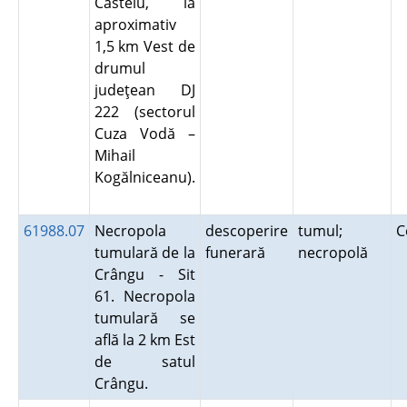
Castelu, la
aproximativ
1,5 km Vest de
drumul
judeţean DJ
222 (sectorul
Cuza Vodă –
Mihail
Kogălniceanu).
61988.07
Necropola
descoperire
tumul;
C
tumulară de la
funerară
necropolă
Crângu - Sit
61. Necropola
tumulară se
află la 2 km Est
de satul
Crângu.