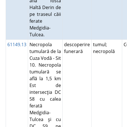
află fosta
Haltă Derin de
pe traseul căii
ferate
Medgidia-
Tulcea.
61149.13
Necropola
descoperire
tumul;
C
tumulară de la
funerară
necropolă
Cuza Vodă - Sit
10. Necropola
tumulară se
află la 1,5 km
Est de
intersecţia DC
58 cu calea
ferată
Medgidia-
Tulcea şi cu
DC 59, pe