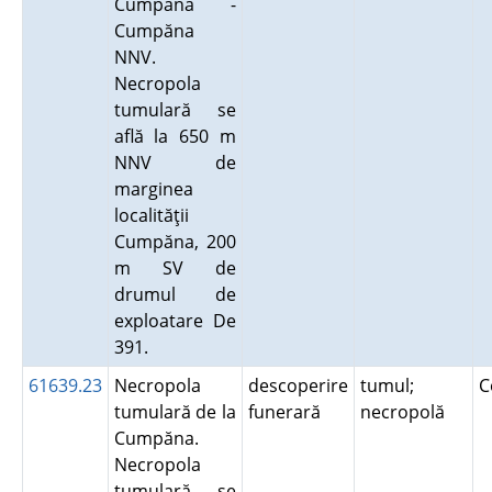
Cumpăna -
Cumpăna
NNV.
Necropola
tumulară se
află la 650 m
NNV de
marginea
localităţii
Cumpăna, 200
m SV de
drumul de
exploatare De
391.
61639.23
Necropola
descoperire
tumul;
C
tumulară de la
funerară
necropolă
Cumpăna.
Necropola
tumulară se