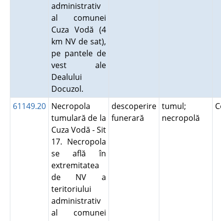
administrativ
al comunei
Cuza Vodă (4
km NV de sat),
pe pantele de
vest ale
Dealului
Docuzol.
61149.20
Necropola
descoperire
tumul;
C
tumulară de la
funerară
necropolă
Cuza Vodă - Sit
17. Necropola
se află în
extremitatea
de NV a
teritoriului
administrativ
al comunei