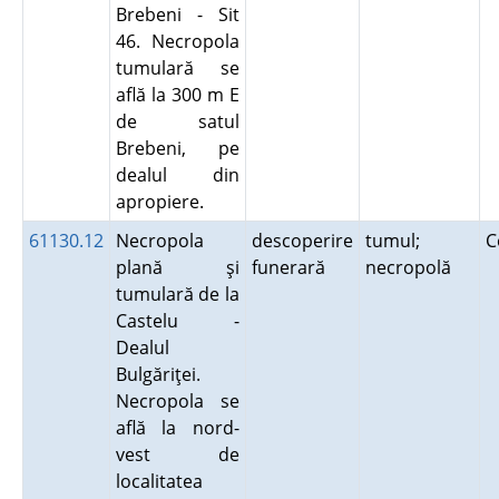
Brebeni - Sit
46. Necropola
tumulară se
află la 300 m E
de satul
Brebeni, pe
dealul din
apropiere.
61130.12
Necropola
descoperire
tumul;
C
plană şi
funerară
necropolă
tumulară de la
Castelu -
Dealul
Bulgăriţei.
Necropola se
află la nord-
vest de
localitatea