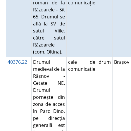
roman de la
comunicaţie
Răzoarele - Sit
65. Drumul se
află la SV de
satul Viile,
către satul
Răzoarele
(com. Oltina).
40376.22
Drumul
cale de
drum
Braşo
medieval de la
comunicaţie
Răşnov -
Cetate NE.
Drumul
porneşte din
zona de acces
în Parc Dino,
pe direcţia
generală est