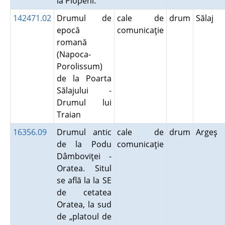
la Plopeni.
142471.02
Drumul de
cale de
drum
Sălaj
epocă
comunicaţie
romană
(Napoca-
Porolissum)
de la Poarta
Sălajului -
Drumul lui
Traian
16356.09
Drumul antic
cale de
drum
Argeş
de la Podu
comunicaţie
Dâmboviţei -
Oratea. Situl
se află la la SE
de cetatea
Oratea, la sud
de „platoul de