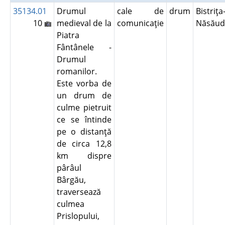
35134.01
Drumul
cale de
drum
Bistriţa
10
medieval de la
comunicaţie
Năsău
Piatra
Fântânele -
Drumul
romanilor.
Este vorba de
un drum de
culme pietruit
ce se întinde
pe o distanţă
de circa 12,8
km dispre
pârâul
Bârgău,
traversează
culmea
Prislopului,