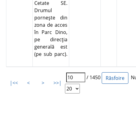
Cetate SE.
Drumul
porneşte din
zona de acces
în Parc Dino,
pe direcţia
generală est
(pe sub parc).
/ 1450
Num
|<<
<
>
>>|