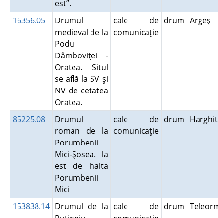
est”.
16356.05
Drumul
cale de
drum
Argeş
medieval de la
comunicaţie
Podu
Dâmboviţei -
Oratea. Situl
se află la SV şi
NV de cetatea
Oratea.
85225.08
Drumul
cale de
drum
Harghi
roman de la
comunicaţie
Porumbenii
Mici-Şosea. la
est de halta
Porumbenii
Mici
153838.14
Drumul de la
cale de
drum
Teleor