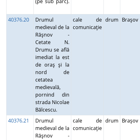
(pe sub parc).
40376.20
Drumul
cale de
drum
Braşo
medieval de la
comunicaţie
Răşnov -
Cetate N.
Drumu se află
imediat la est
de oraş şi la
nord de
cetatea
medievală,
pornind din
strada Nicolae
Bălcescu.
40376.21
Drumul
cale de
drum
Braşo
medieval de la
comunicaţie
Răşnov -