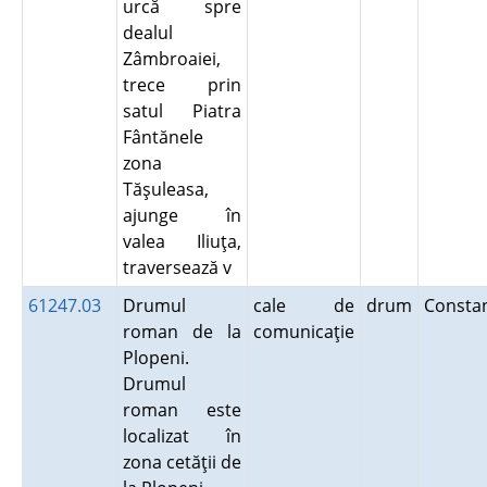
urcă spre
dealul
Zâmbroaiei,
trece prin
satul Piatra
Fântănele
zona
Tăşuleasa,
ajunge în
valea Iliuţa,
traversează v
61247.03
Drumul
cale de
drum
Consta
roman de la
comunicaţie
Plopeni.
Drumul
roman este
localizat în
zona cetăţii de