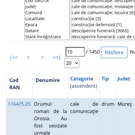
/ 1450
Num
|<<
<
>
>>|
Categorie
Tip
Județ
Cod
Denumire
(ascendent)
RAN
116475.05
Drumul
cale de
drum
Mureş
roman de la
comunicaţie
Orosia. Au
fost sesizate
urmele