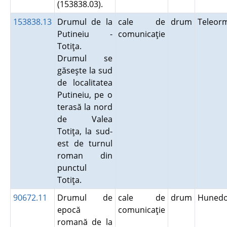
(153838.03).
153838.13
Drumul de la
cale de
drum
Teleor
Putineiu -
comunicaţie
Totiţa.
Drumul se
găseşte la sud
de localitatea
Putineiu, pe o
terasă la nord
de Valea
Totiţa, la sud-
est de turnul
roman din
punctul
Totiţa.
90672.11
Drumul de
cale de
drum
Hunedo
epocă
comunicaţie
romană de la