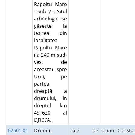
Rapoltu Mare
- Sub Vii. Situl
arheologic se
găseşte la
ieşirea din
localitatea
Rapoltu Mare
(la 240 m sud-
vest de
aceasta) spre
Uroi, pe
partea
dreaptă a
drumului, în
dreptul km
49+620 al
DJ107A.
62501.01
Drumul
cale de
drum
Consta