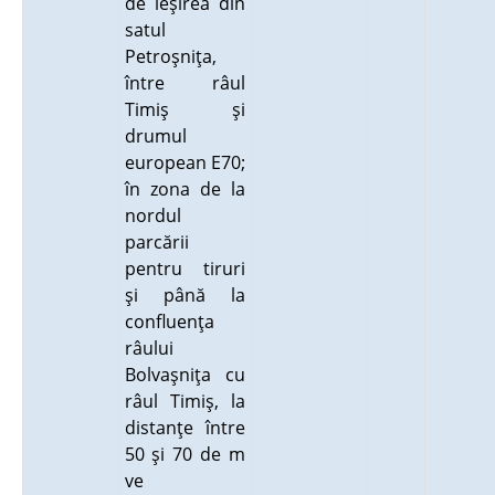
de ieşirea din
satul
Petroşniţa,
între râul
Timiş şi
drumul
european E70;
în zona de la
nordul
parcării
pentru tiruri
şi până la
confluenţa
râului
Bolvaşniţa cu
râul Timiş, la
distanţe între
50 şi 70 de m
ve