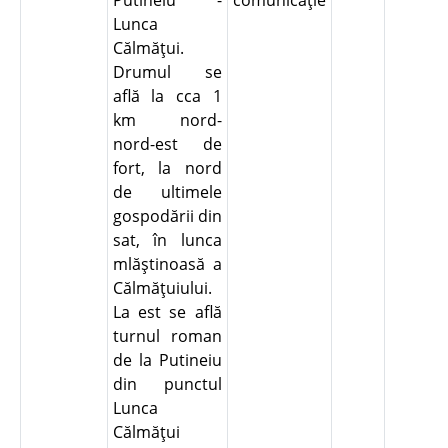
Putineiu -
comunicaţie
Lunca
Călmăţui.
Drumul se
află la cca 1
km nord-
nord-est de
fort, la nord
de ultimele
gospodării din
sat, în lunca
mlăştinoasă a
Călmăţuiului.
La est se află
turnul roman
de la Putineiu
din punctul
Lunca
Călmăţui