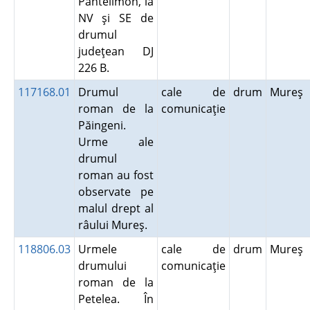
Pantelimon, la
NV şi SE de
drumul
judeţean DJ
226 B.
117168.01
Drumul
cale de
drum
Mureş
roman de la
comunicaţie
Păingeni.
Urme ale
drumul
roman au fost
observate pe
malul drept al
râului Mureş.
118806.03
Urmele
cale de
drum
Mureş
drumului
comunicaţie
roman de la
Petelea. În