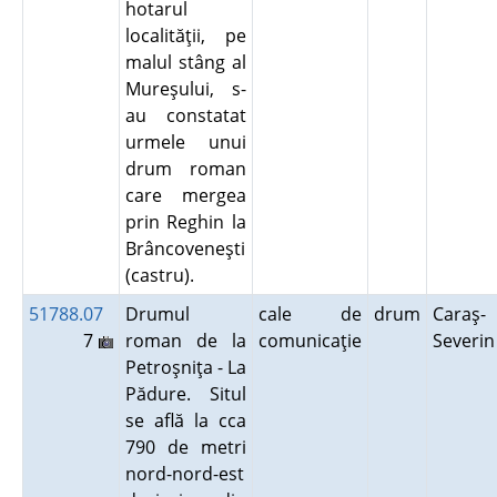
hotarul
localităţii, pe
malul stâng al
Mureşului, s-
au constatat
urmele unui
drum roman
care mergea
prin Reghin la
Brâncoveneşti
(castru).
51788.07
Drumul
cale de
drum
Caraş-
7
roman de la
comunicaţie
Severi
Petroşniţa - La
Pădure. Situl
se află la cca
790 de metri
nord-nord-est