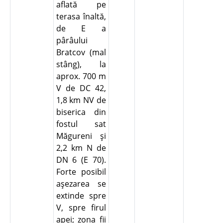
aflată pe
terasa înaltă,
de E a
pârâului
Bratcov (mal
stâng), la
aprox. 700 m
V de DC 42,
1,8 km NV de
biserica din
fostul sat
Măgureni şi
2,2 km N de
DN 6 (E 70).
Forte posibil
aşezarea se
extinde spre
V, spre firul
apei; zona fii