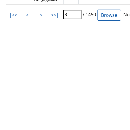
/ 1450
Num
|<<
<
>
>>|