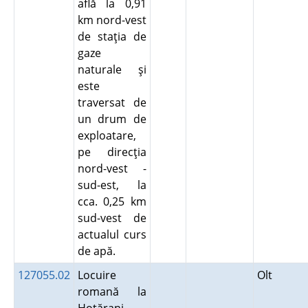
află la 0,91
km nord-vest
de staţia de
gaze
naturale şi
este
traversat de
un drum de
exploatare,
pe direcţia
nord-vest -
sud-est, la
cca. 0,25 km
sud-vest de
actualul curs
de apă.
127055.02
Locuire
Olt
romană la