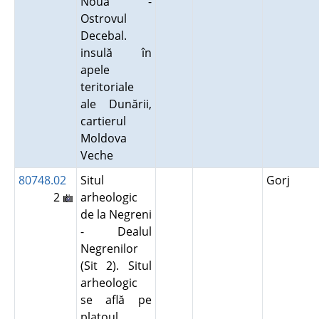
Nouă -
Ostrovul
Decebal.
insulă în
apele
teritoriale
ale Dunării,
cartierul
Moldova
Veche
80748.02
Situl
Gorj
2
arheologic
de la Negreni
- Dealul
Negrenilor
(Sit 2). Situl
arheologic
se află pe
platoul