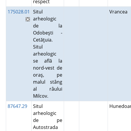
respect
175028.01
Situl
Vrancea
arheologic
de la
Odobeşti -
Cetăţuia.
Situl
arheologic
se află la
nord-vest de
oraş, pe
malul stâng
al râului
Milcov.
87647.29
Situl
Hunedoa
arheologic
de pe
Autostrada