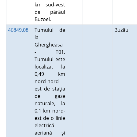
km sud-vest
de pârâul
Buzoel.
46849.08
Tumulul de
Buzău
la
Ghergheasa
- T01.
Tumulul este
localizat la
0,49 km
nord-nord-
est de staţia
de gaze
naturale, la
0,1 km nord-
est de o linie
electrică
aeriană şi