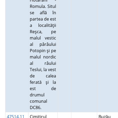
Hotărani -
Romula. Situl
se află în
partea de est
a localităţii
Reşca, pe
malul vestic
al pârâului
Potopin şi pe
malul nordic
al râului
Teslui, la vest
de calea
ferată şi la
est de
drumul
comunal
DC86.
47514.11
Cimitirul
Buzău