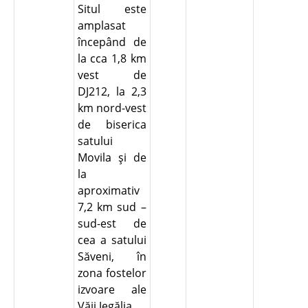
Situl este
amplasat
începând de
la cca 1,8 km
vest de
DJ212, la 2,3
km nord-vest
de biserica
satului
Movila şi de
la
aproximativ
7,2 km sud –
sud-est de
cea a satului
Săveni, în
zona fostelor
izvoare ale
Văii Jegălia.