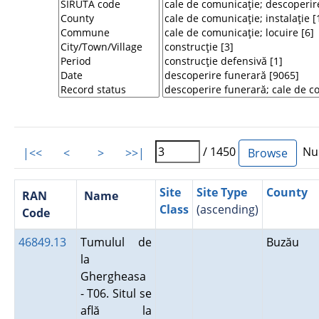
/ 1450
Num
|<<
<
>
>>|
Site
Site Type
County
RAN
Name
Class
(ascending)
Code
46849.13
Tumulul de
Buzău
la
Ghergheasa
- T06. Situl se
află la