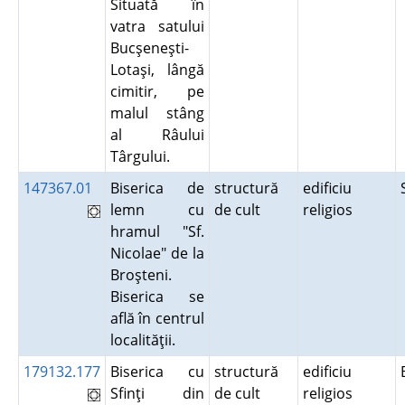
Situată în
vatra satului
Bucşeneşti-
Lotaşi, lângă
cimitir, pe
malul stâng
al Râului
Târgului.
147367.01
Biserica de
structură
edificiu
lemn cu
de cult
religios
hramul "Sf.
Nicolae" de la
Broşteni.
Biserica se
află în centrul
localităţii.
179132.177
Biserica cu
structură
edificiu
Sfinţi din
de cult
religios