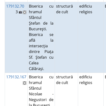
179132.70
Biserica cu
structură
edificiu
3
hramul
de cult
religios
Sfântul
Ştefan de la
Bucureşti.
Biserica se
află la
intersecţia
dintre Piaţa
Sf. Ştefan cu
Calea
Călăraşi.
179132.167
Biserica cu
structură
edificiu
hramul
de cult
religios
Sfântul
Nicolae -
Negustori de
la Bucureşti