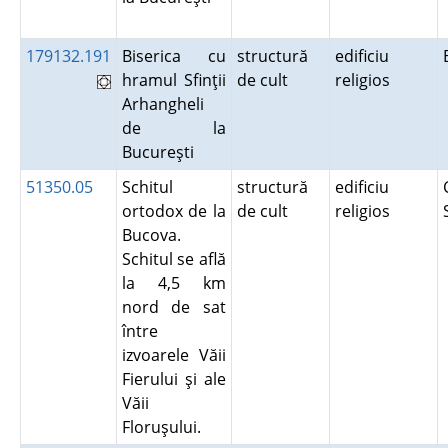
179132.191
Biserica cu
structură
edificiu
hramul Sfinţii
de cult
religios
Arhangheli
de la
Bucureşti
51350.05
Schitul
structură
edificiu
ortodox de la
de cult
religios
Bucova.
Schitul se află
la 4,5 km
nord de sat
între
izvoarele Văii
Fierului şi ale
Văii
Floruşului.