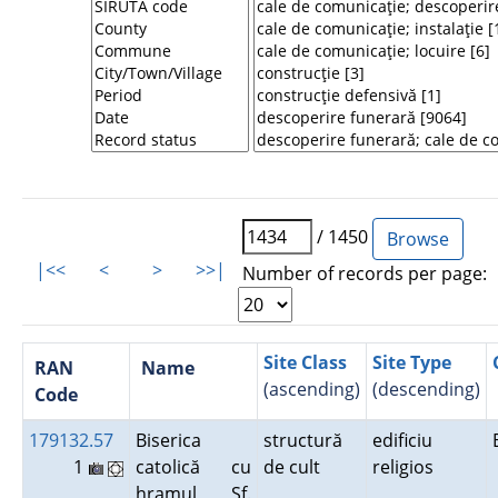
/ 1450
|<<
<
>
>>|
Number of records per page:
Site Class
Site Type
RAN
Name
(ascending)
(descending)
Code
179132.57
Biserica
structură
edificiu
1
catolică cu
de cult
religios
hramul Sf.