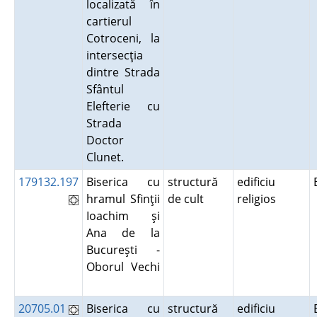
localizată în
cartierul
Cotroceni, la
intersecţia
dintre Strada
Sfântul
Elefterie cu
Strada
Doctor
Clunet.
179132.197
Biserica cu
structură
edificiu
hramul Sfinţii
de cult
religios
Ioachim şi
Ana de la
Bucureşti -
Oborul Vechi
20705.01
Biserica cu
structură
edificiu