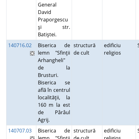
General
David
Praporgescu
şi str.
Batiştei.
140716.02
Biserica de
structură
edificiu
lemn "Sfinţii
de cult
religios
Arhangheli"
de la
Brusturi.
Biserica se
află în centrul
localităţii, la
160 m la est
de Pârâul
Agrij.
140707.03
Biserica de
structură
edificiu
lemn "Sfinţii
de cult
religios