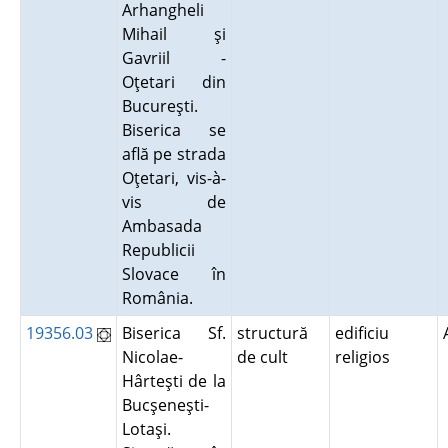
Arhangheli
Mihail şi
Gavriil -
Oţetari din
Bucureşti.
Biserica se
află pe strada
Oţetari, vis-à-
vis de
Ambasada
Republicii
Slovace în
România.
19356.03
Biserica Sf.
structură
edificiu
Nicolae-
de cult
religios
Hârteşti de la
Bucşeneşti-
Lotaşi.