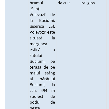
hramul
de cult
religios
"Sfinţii
Voievozi" de
la Buciumi.
Biserica „Sf.
Voievozi” este
situată la
marginea
estică a
satului
Buciumi, pe
terasa de pe
malul stâng
al pârâului
Buciumi, la
cca. 494 m
sud-est de
podul de
peste