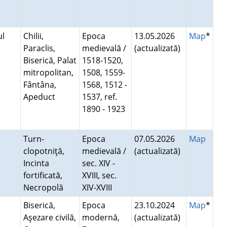
ul
Chilii,
Epoca
13.05.2026
Map
*
Paraclis,
medievală /
(actualizată)
Biserică, Palat
1518-1520,
mitropolitan,
1508, 1559-
Fântâna,
1568, 1512 -
Apeduct
1537, ref.
1890 - 1923
Turn-
Epoca
07.05.2026
Map
clopotniţă,
medievală /
(actualizată)
Incinta
sec. XIV -
fortificată,
XVIII, sec.
Necropolă
XIV-XVIII
Biserică,
Epoca
23.10.2024
Map
*
Aşezare civilă,
modernă,
(actualizată)