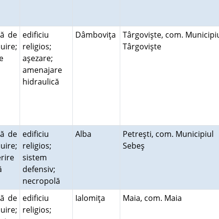
ră de
edificiu
Dâmboviţa
Târgovişte, com. Municipi
cuire;
religios;
Târgovişte
ie
aşezare;
amenajare
hidraulică
ră de
edificiu
Alba
Petreşti, com. Municipiul
cuire;
religios;
Sebeş
rire
sistem
ră
defensiv;
necropolă
ră de
edificiu
Ialomiţa
Maia, com. Maia
cuire;
religios;