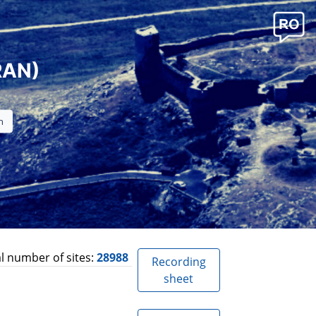
RAN)
l number of sites:
28988
Recording
sheet