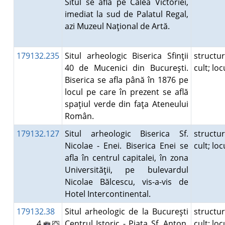
Situl se află pe Calea Victoriei,
imediat la sud de Palatul Regal,
azi Muzeul Naţional de Artă.
179132.235
Situl arheologic Biserica Sfinţii
structu
40 de Mucenici din Bucureşti.
cult; lo
Biserica se afla până în 1876 pe
locul pe care în prezent se află
spaţiul verde din faţa Ateneului
Român.
179132.127
Situl arheologic Biserica Sf.
structu
Nicolae - Enei. Biserica Enei se
cult; lo
afla în centrul capitalei, în zona
Universităţii, pe bulevardul
Nicolae Bălcescu, vis-a-vis de
Hotel Intercontinental.
179132.38
Situl arheologic de la Bucureşti
structu
4
Centrul Istoric - Piaţa Sf. Anton.
cult; lo