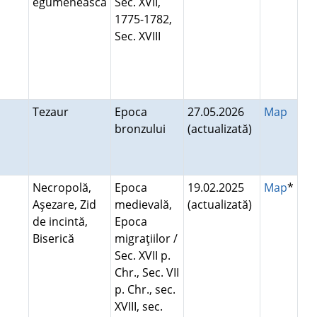
egumenească
Sec. XVII,
1775-1782,
Sec. XVIII
d
Tezaur
Epoca
27.05.2026
Map
bronzului
(actualizată)
Necropolă,
Epoca
19.02.2025
Map
*
Aşezare, Zid
medievală,
(actualizată)
de incintă,
Epoca
Biserică
migraţiilor /
Sec. XVII p.
Chr., Sec. VII
p. Chr., sec.
XVIII, sec.