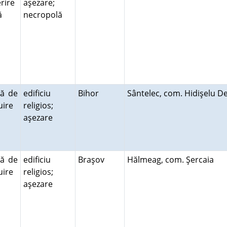
rire
aşezare;
ră
necropolă
ră de
edificiu
Bihor
Sântelec, com. Hidişelu D
cuire
religios;
aşezare
ră de
edificiu
Braşov
Hălmeag, com. Şercaia
cuire
religios;
aşezare