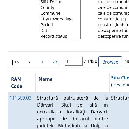
/ 1450
Nu
|<<
<
>
>>|
Site Cla
RAN
Name
(descen
Code
111569.03
Structură patrulateră de la
Structu
Dârvari. Situl se află în
extravilanul localităţii Dârvari,
aproape de hotarul dintre
judeţele Mehedinţi şi Dolj, la