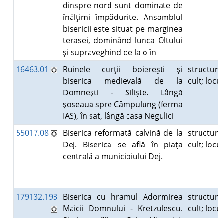
dinspre nord sunt dominate de
înălţimi împădurite. Ansamblul
bisericii este situat pe marginea
terasei, dominând lunca Oltului
şi supraveghind de la o în
16463.01
Ruinele curţii boiereşti şi
structu
biserica medievală de la
cult; lo
Domneşti - Silişte. Lângă
şoseaua spre Câmpulung (ferma
IAS), în sat, lângă casa Negulici
55017.08
Biserica reformată calvină de la
structu
Dej. Biserica se află în piaţa
cult; lo
centrală a municipiului Dej.
179132.193
Biserica cu hramul Adormirea
structu
Maicii Domnului - Kretzulescu.
cult; lo