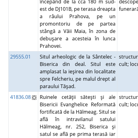
începând de la cca 180 m sud-
descope
est de DJ101B, pe terasa dreapta
funera
a râului Prahova, pe un
promontoriu de pe partea
stângă a Văii Maia, în zona de
debuşare a acesteia în lunca
Prahovei.
29555.01
Situl arheologic de la Sântelec -
structu
Biserica din deal. Situl este
cult; lo
amplasat la ieşirea din localitate
spre Felcheriu, pe malul drept al
paraului Tăşad.
41836.08
Ruinele cetăţii săteşti şi ale
structu
Bisericii Evanghelice Reformată
cult; lo
fortificată de la Hălmeag. Situl se
află în intravilanul satului
Hălmeag, nr. 252, Biserica şi
satul se află pe prima terasă iar