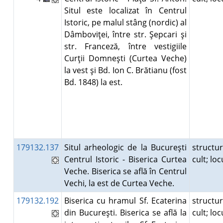
Situl este localizat în Centrul
Istoric, pe malul stâng (nordic) al
Dâmboviţei, între str. Şepcari şi
str. Franceză, între vestigiile
Curţii Domneşti (Curtea Veche)
la vest şi Bd. Ion C. Brătianu (fost
Bd. 1848) la est.
179132.137
Situl arheologic de la Bucureşti
structu
Centrul Istoric - Biserica Curtea
cult; lo
Veche. Biserica se află în Centrul
Vechi, la est de Curtea Veche.
179132.192
Biserica cu hramul Sf. Ecaterina
structu
din Bucureşti. Biserica se află la
cult; lo