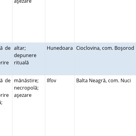
aşezare
ră de
altar;
Hunedoara
Cioclovina, com. Boşoro
depunere
rire
rituală
ră de
mănăstire;
Ilfov
Balta Neagră, com. Nuci
necropolă;
rire
aşezare
ă;