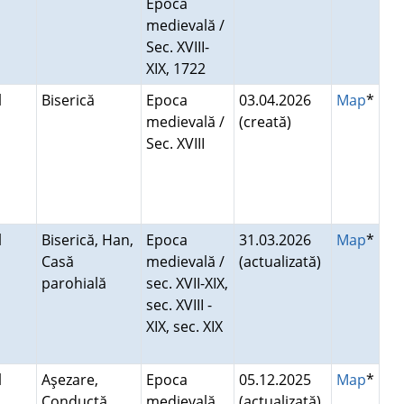
Epoca
medievală /
Sec. XVIII-
XIX, 1722
l
Biserică
Epoca
03.04.2026
Map
*
medievală /
(creată)
Sec. XVIII
l
Biserică, Han,
Epoca
31.03.2026
Map
*
Casă
medievală /
(actualizată)
parohială
sec. XVII-XIX,
sec. XVIII -
XIX, sec. XIX
l
Aşezare,
Epoca
05.12.2025
Map
*
Conductă,
medievală,
(actualizată)