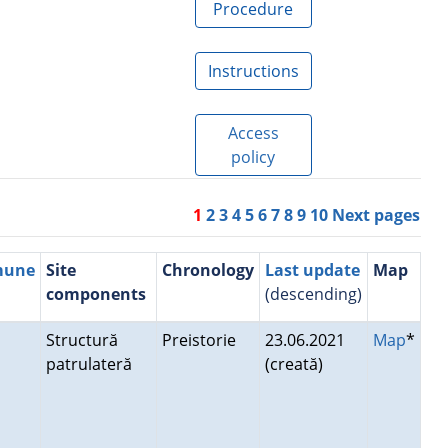
Procedure
Instructions
Access
policy
1
2
3
4
5
6
7
8
9
10
Next pages
mune
Site
Chronology
Last update
Map
components
(descending)
Structură
Preistorie
23.06.2021
Map
*
patrulateră
(creată)