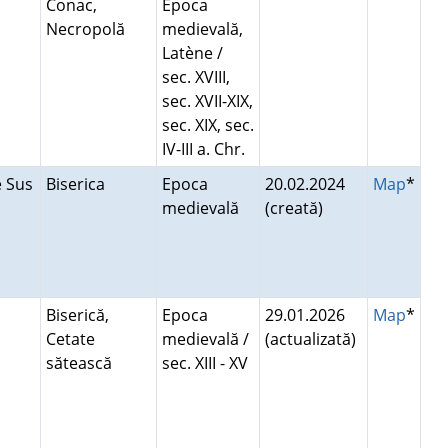
Conac,
Epoca
Necropolă
medievală,
Latène /
sec. XVIII,
sec. XVII-XIX,
sec. XIX, sec.
IV-III a. Chr.
e Sus
Biserica
Epoca
20.02.2024
Map
*
medievală
(creată)
Biserică,
Epoca
29.01.2026
Map
*
Cetate
medievală /
(actualizată)
sătească
sec. XIII - XV