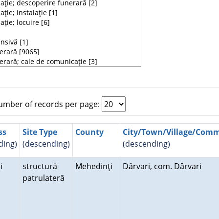
mber of records per page:
ss
Site Type
County
City/Town/Village/Com
ding)
(descending)
(descending)
ri
structură
Mehedinţi
Dârvari, com. Dârvari
patrulateră