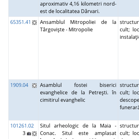
aproximativ 4,16 kilometri nord-
est de localitatea Dârvari.
65351.41
Ansamblul Mitropoliei de la
structu
Târgovişte - Mitropolie
cult; lo
instalaţ
1909.04
Asamblul fostei biserici
structu
evanghelice de la Petreşti. în
cult; lo
cimitirul evanghelic
descope
funera
101261.02
Situl arheologic de la Maia -
structu
3
Conac. Situl este amplasat
cult; lo