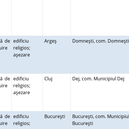
ră de
edificiu
Argeş
Domneşti, com. Domneşt
cuire
religios;
aşezare
ră de
edificiu
Cluj
Dej, com. Municipiul Dej
cuire
religios;
aşezare
ră de
edificiu
Bucureşti
Bucureşti, com. Municipiu
cuire
religios;
Bucureşti