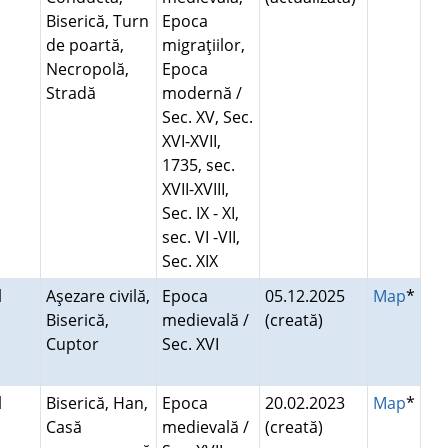
Biserică, Turn
Epoca
de poartă,
migraţiilor,
Necropolă,
Epoca
Stradă
modernă /
Sec. XV, Sec.
XVI-XVII,
1735, sec.
XVII-XVIII,
Sec. IX - XI,
sec. VI -VII,
Sec. XIX
l
Aşezare civilă,
Epoca
05.12.2025
Map
*
Biserică,
medievală /
(creată)
Cuptor
Sec. XVI
l
Biserică, Han,
Epoca
20.02.2023
Map
*
Casă
medievală /
(creată)