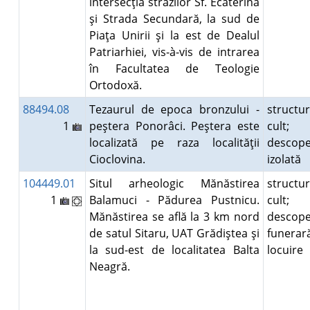
intersecţia strazilor Sf. Ecaterina
şi Strada Secundară, la sud de
Piaţa Unirii şi la est de Dealul
Patriarhiei, vis-à-vis de intrarea
în Facultatea de Teologie
Ortodoxă.
88494.08
Tezaurul de epoca bronzului -
structu
1
peştera Ponorâci. Peştera este
cult;
localizată pe raza localităţii
descope
Cioclovina.
izolată
104449.01
Situl arheologic Mănăstirea
structu
1
Balamuci - Pădurea Pustnicu.
cult;
Mănăstirea se află la 3 km nord
descope
de satul Sitaru, UAT Grădiştea şi
funerar
la sud-est de localitatea Balta
locuire
Neagră.