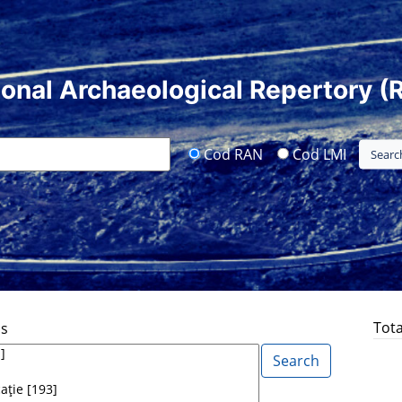
ional Archaeological Repertory (
Cod RAN
Cod LMI
Tota
ds