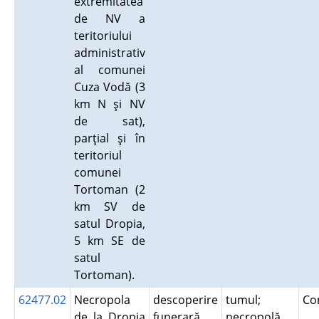
extremitatea
de NV a
teritoriului
administrativ
al comunei
Cuza Vodă (3
km N şi NV
de sat),
parţial şi în
teritoriul
comunei
Tortoman (2
km SV de
satul Dropia,
5 km SE de
satul
Tortoman).
62477.02
Necropola
descoperire
tumul;
Co
de la Dropia
funerară
necropolă