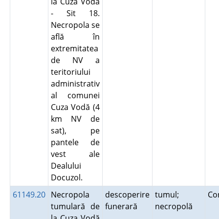
la Cuza Vodă
- Sit 18.
Necropola se
află în
extremitatea
de NV a
teritoriului
administrativ
al comunei
Cuza Vodă (4
km NV de
sat), pe
pantele de
vest ale
Dealului
Docuzol.
61149.20
Necropola
descoperire
tumul;
Co
tumulară de
funerară
necropolă
la Cuza Vodă