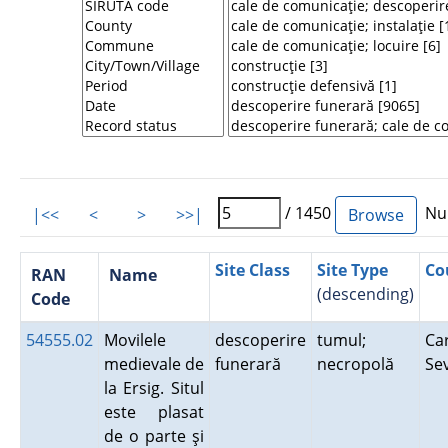
/ 1450
Num
|<<
<
>
>>|
Site Class
Site Type
Co
RAN
Name
(descending)
Code
54555.02
Movilele
descoperire
tumul;
Ca
medievale de
funerară
necropolă
Se
la Ersig. Situl
este plasat
de o parte şi