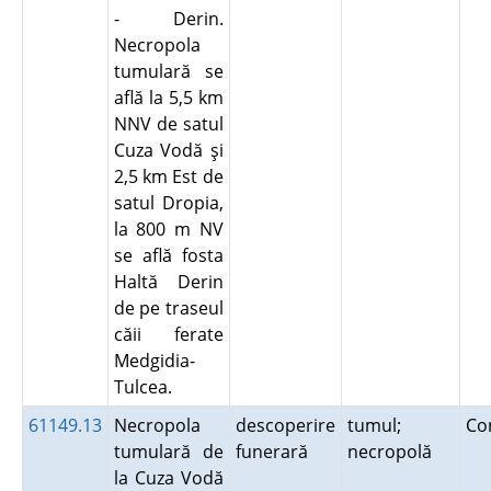
- Derin.
Necropola
tumulară se
află la 5,5 km
NNV de satul
Cuza Vodă şi
2,5 km Est de
satul Dropia,
la 800 m NV
se află fosta
Haltă Derin
de pe traseul
căii ferate
Medgidia-
Tulcea.
61149.13
Necropola
descoperire
tumul;
Co
tumulară de
funerară
necropolă
la Cuza Vodă