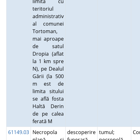
limita cu
teritoriul
administrativ
al comunei
Tortoman,
mai aproape
de satul
Dropia (aflat
la 1 km spre
N), pe Dealul
Gării (la 500
m est de
limita sitului
se află fosta
Haltă Derin
de pe calea
ferată M
61149.03
Necropola
descoperire
tumul;
Co
plană şi
funerară
necropolă