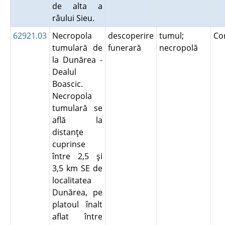
de alta a
râului Sieu.
62921.03
Necropola
descoperire
tumul;
Co
tumulară de
funerară
necropolă
la Dunărea -
Dealul
Boascic.
Necropola
tumulară se
află la
distanţe
cuprinse
între 2,5 şi
3,5 km SE de
localitatea
Dunărea, pe
platoul înalt
aflat între