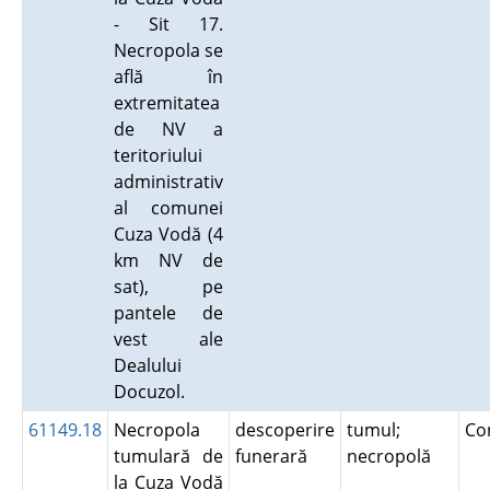
- Sit 17.
Necropola se
află în
extremitatea
de NV a
teritoriului
administrativ
al comunei
Cuza Vodă (4
km NV de
sat), pe
pantele de
vest ale
Dealului
Docuzol.
61149.18
Necropola
descoperire
tumul;
Co
tumulară de
funerară
necropolă
la Cuza Vodă