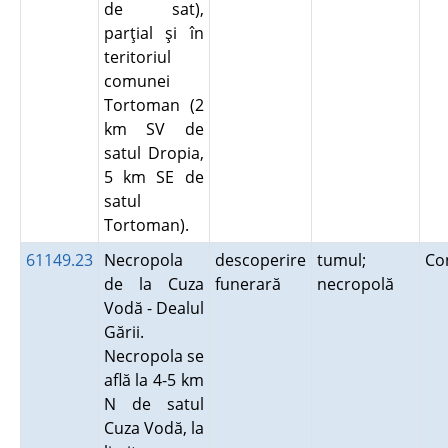
de sat),
parţial şi în
teritoriul
comunei
Tortoman (2
km SV de
satul Dropia,
5 km SE de
satul
Tortoman).
61149.23
Necropola
descoperire
tumul;
Co
de la Cuza
funerară
necropolă
Vodă - Dealul
Gării.
Necropola se
află la 4-5 km
N de satul
Cuza Vodă, la