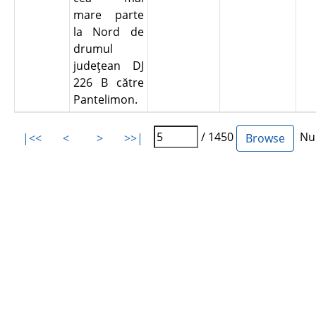
mare parte
la Nord de
drumul
judeţean DJ
226 B către
Pantelimon.
/ 1450
Num
|<<
<
>
>>|