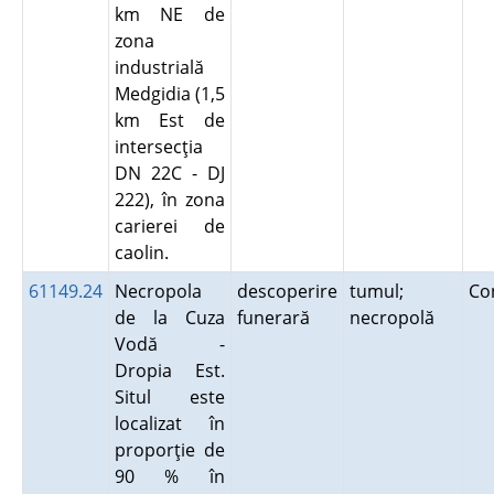
km NE de
zona
industrială
Medgidia (1,5
km Est de
intersecţia
DN 22C - DJ
222), în zona
carierei de
caolin.
61149.24
Necropola
descoperire
tumul;
Co
de la Cuza
funerară
necropolă
Vodă -
Dropia Est.
Situl este
localizat în
proporţie de
90 % în