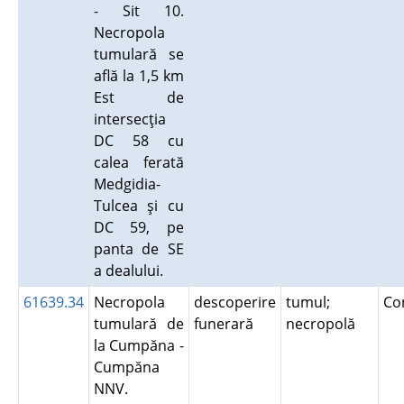
- Sit 10.
Necropola
tumulară se
află la 1,5 km
Est de
intersecţia
DC 58 cu
calea ferată
Medgidia-
Tulcea şi cu
DC 59, pe
panta de SE
a dealului.
61639.34
Necropola
descoperire
tumul;
Co
tumulară de
funerară
necropolă
la Cumpăna -
Cumpăna
NNV.