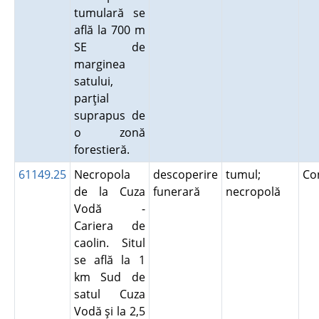
tumulară se
află la 700 m
SE de
marginea
satului,
parţial
suprapus de
o zonă
forestieră.
61149.25
Necropola
descoperire
tumul;
Co
de la Cuza
funerară
necropolă
Vodă -
Cariera de
caolin. Situl
se află la 1
km Sud de
satul Cuza
Vodă şi la 2,5