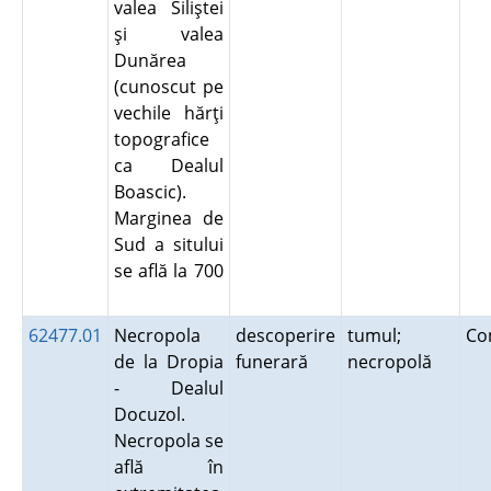
valea Siliştei
şi valea
Dunărea
(cunoscut pe
vechile hărţi
topografice
ca Dealul
Boascic).
Marginea de
Sud a sitului
se află la 700
62477.01
Necropola
descoperire
tumul;
Co
de la Dropia
funerară
necropolă
- Dealul
Docuzol.
Necropola se
află în