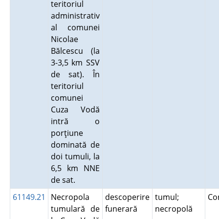
teritoriul
administrativ
al comunei
Nicolae
Bălcescu (la
3-3,5 km SSV
de sat). În
teritoriul
comunei
Cuza Vodă
intră o
porţiune
dominată de
doi tumuli, la
6,5 km NNE
de sat.
61149.21
Necropola
descoperire
tumul;
Co
tumulară de
funerară
necropolă