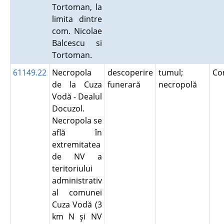
Tortoman, la
limita dintre
com. Nicolae
Balcescu si
Tortoman.
61149.22
Necropola
descoperire
tumul;
Co
de la Cuza
funerară
necropolă
Vodă - Dealul
Docuzol.
Necropola se
află în
extremitatea
de NV a
teritoriului
administrativ
al comunei
Cuza Vodă (3
km N şi NV