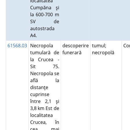
localitatea
Cumpăna şi
la 600-700 m
SV de
autostrada
A4.
61568.03
Necropola
descoperire
tumul;
Co
tumulară de
funerară
necropolă
la Crucea -
Sit 75.
Necropola se
află la
distanţe
cuprinse
între 2,1 şi
3,8 km Est de
localitatea
Crucea, în
cea mai