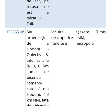
de sat, pe
terasa de
est a
pârâului
Taiţa.
158555.08
Situl
locuire;
aşezare
Timi
arheologic
descoperire
civilă;
de la
funerară
necropolă
Hodoni -
Obiectiv 5.
Situl se află
la 3,16 km
sud-est de
biserica
romano-
catolică din
Hodoni, 4,3
km NNE faţă
de biserica