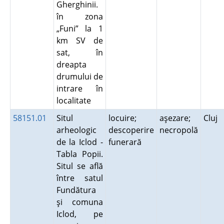
Gherghinii.
în zona
„Funi” la 1
km SV de
sat, în
dreapta
drumului de
intrare în
localitate
58151.01
Situl
locuire;
aşezare;
Cluj
arheologic
descoperire
necropolă
de la Iclod -
funerară
Tabla Popii.
Situl se află
între satul
Fundătura
şi comuna
Iclod, pe