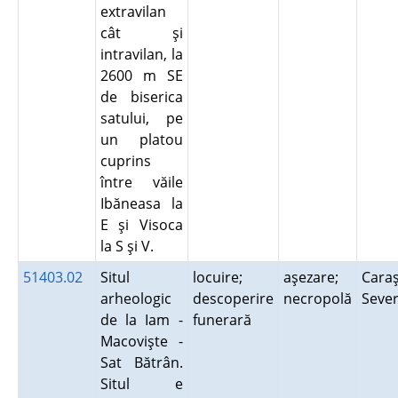
extravilan
cât şi
intravilan, la
2600 m SE
de biserica
satului, pe
un platou
cuprins
între văile
Ibăneasa la
E şi Visoca
la S şi V.
51403.02
Situl
locuire;
aşezare;
Caraş
arheologic
descoperire
necropolă
Seve
de la Iam -
funerară
Macovişte -
Sat Bătrân.
Situl e