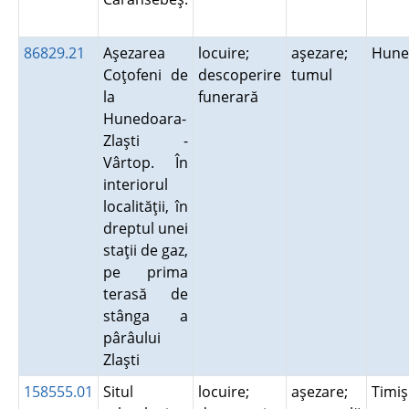
86829.21
Aşezarea
locuire;
aşezare;
Hune
Coţofeni de
descoperire
tumul
la
funerară
Hunedoara-
Zlaşti -
Vârtop. În
interiorul
localităţii, în
dreptul unei
staţii de gaz,
pe prima
terasă de
stânga a
pârâului
Zlaşti
158555.01
Situl
locuire;
aşezare;
Timi