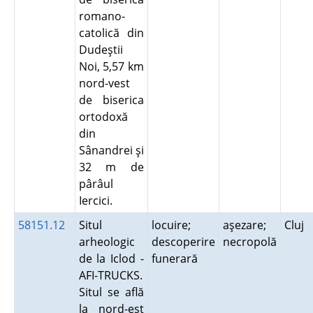
romano-
catolică din
Dudeştii
Noi, 5,57 km
nord-vest
de biserica
ortodoxă
din
Sânandrei şi
32 m de
pârâul
Iercici.
58151.12
Situl
locuire;
aşezare;
Cluj
arheologic
descoperire
necropolă
de la Iclod -
funerară
AFI-TRUCKS.
Situl se află
la nord-est