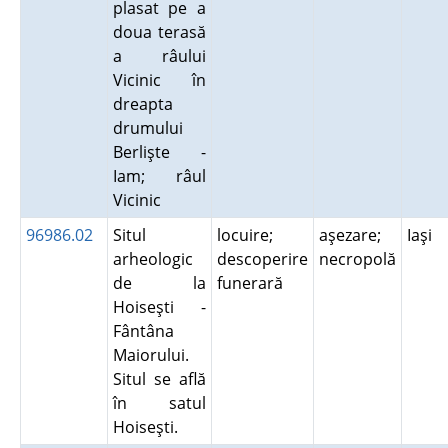
plasat pe a
doua terasă
a râului
Vicinic în
dreapta
drumului
Berlişte -
Iam; râul
Vicinic
96986.02
Situl
locuire;
aşezare;
Iaşi
arheologic
descoperire
necropolă
de la
funerară
Hoiseşti -
Fântâna
Maiorului.
Situl se află
în satul
Hoiseşti.