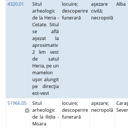
4320.01
Situl
locuire;
aşezare
Alba
arheologic
descoperire
civilă;
de la Heria -
funerară
necropolă
Cetate. Situl
se află
aşezat la
aproximativ
2 km vest
de satul
Heria, pe un
mamelon
uşor alungit
pe direcţia
est-vest
51966.05
Situl
locuire;
aşezare;
Caraş
arheologic
descoperire
necropolă
Seve
de la Ilidia -
funerară
Moara