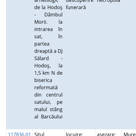
arheologic
descoperire
necropolă
de la Hodoş
funerară
- Dâmbul
Morii. la
intrarea în
sat, în
partea
dreaptă a DJ
Sălard -
Hodoş, la
1,5 km N de
biserica
reformată
din centrul
satului, pe
malul stâng
al Barcăului
117836.01
Situl
locuire;
aşezare;
Mur