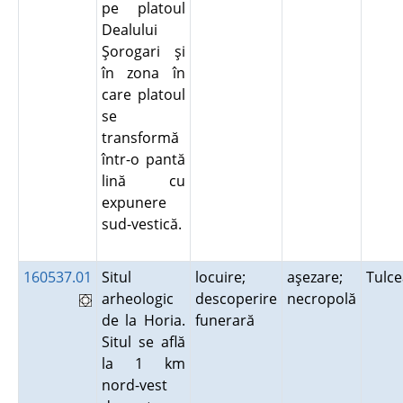
pe platoul
Dealului
Şorogari şi
în zona în
care platoul
se
transformă
într-o pantă
lină cu
expunere
sud-vestică.
160537.01
Situl
locuire;
aşezare;
Tulc
arheologic
descoperire
necropolă
de la Horia.
funerară
Situl se află
la 1 km
nord-vest