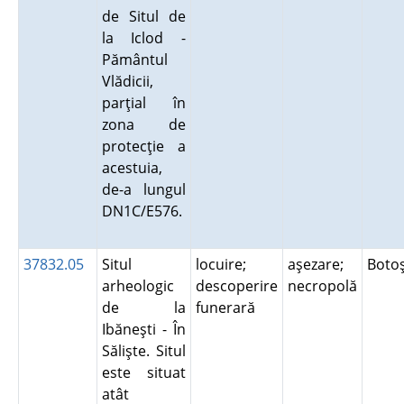
de Situl de
la Iclod -
Pământul
Vlădicii,
parţial în
zona de
protecţie a
acestuia,
de-a lungul
DN1C/E576.
37832.05
Situl
locuire;
aşezare;
Boto
arheologic
descoperire
necropolă
de la
funerară
Ibăneşti - În
Sălişte. Situl
este situat
atât