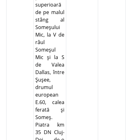
superioară
de pe malul
stâng al
Someşului
Mic, la V de
râul
Someşul
Mic şi la S
de Valea
Dallas, între
Şuşee,
drumul
european
E.60, calea
ferată şi
Someş.
Piatra km
35 DN Cluj-
Dej, de-o