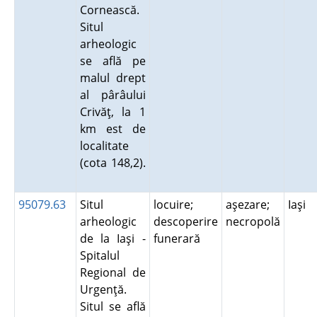
Cornească.
Situl
arheologic
se află pe
malul drept
al pârâului
Crivăţ, la 1
km est de
localitate
(cota 148,2).
95079.63
Situl
locuire;
aşezare;
Iaşi
arheologic
descoperire
necropolă
de la Iaşi -
funerară
Spitalul
Regional de
Urgenţă.
Situl se află