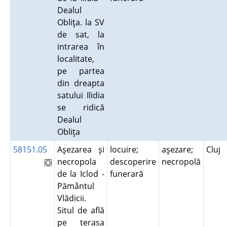
Dealul
Obliţa. la SV
de sat, la
intrarea în
localitate,
pe partea
din dreapta
satului Ilidia
se ridică
Dealul
Obliţa
58151.05
Aşezarea şi
locuire;
aşezare;
Cluj
necropola
descoperire
necropolă
de la Iclod -
funerară
Pământul
Vlădicii.
Situl de află
pe terasa