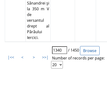
Sânandrei şi
la 350 m V
de
versantul
drept al
Pârâului
Iercici.
/ 1450
|<<
<
>
>>|
Number of records per page: