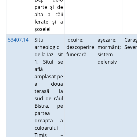
parte şi de
alta a căii
ferate şi a
şoselei
53407.14
Situl
locuire;
aşezare;
Caraş
arheologic
descoperire
mormânt;
Seve
de la Iaz - sit
funerară
sistem
1. Situl se
defensiv
află
amplasat pe
a doua
terasă la
sud de râul
Bistra, pe
partea
dreaptă a
culoarului
Timiş –