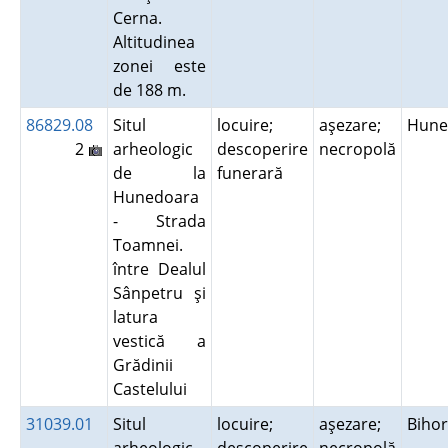
Cerna.
Altitudinea
zonei este
de 188 m.
86829.08
Situl
locuire;
aşezare;
Hune
2
arheologic
descoperire
necropolă
de la
funerară
Hunedoara
- Strada
Toamnei.
între Dealul
Sânpetru şi
latura
vestică a
Grădinii
Castelului
31039.01
Situl
locuire;
aşezare;
Biho