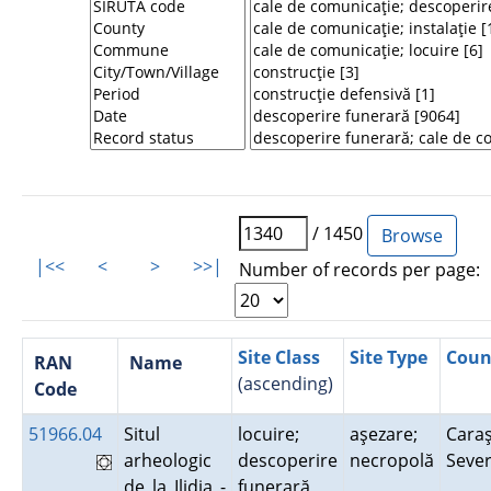
/ 1450
|<<
<
>
>>|
Number of records per page:
Site Class
Site Type
Coun
RAN
Name
(ascending)
Code
51966.04
Situl
locuire;
aşezare;
Caraş
arheologic
descoperire
necropolă
Seve
de la Ilidia -
funerară