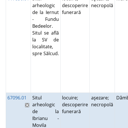
arheologic
descoperire
necropolă
de la Iernut
funerară
- Fundu
Bedeelor.
Situl se află
la SV de
localitate,
spre Sălcud.
67096.01
Situl
locuire;
aşezare;
Dâmb
arheologic
descoperire
necropolă
de la
funerară
Ibrianu -
Movila