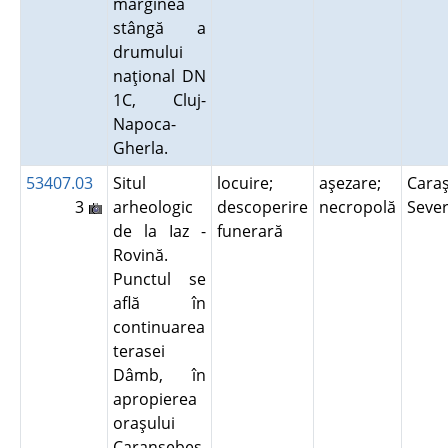
marginea
stângă a
drumului
naţional DN
1C, Cluj-
Napoca-
Gherla.
53407.03
Situl
locuire;
aşezare;
Caraş
3
arheologic
descoperire
necropolă
Seve
de la Iaz -
funerară
Rovină.
Punctul se
află în
continuarea
terasei
Dâmb, în
apropierea
oraşului
Caransebeş.