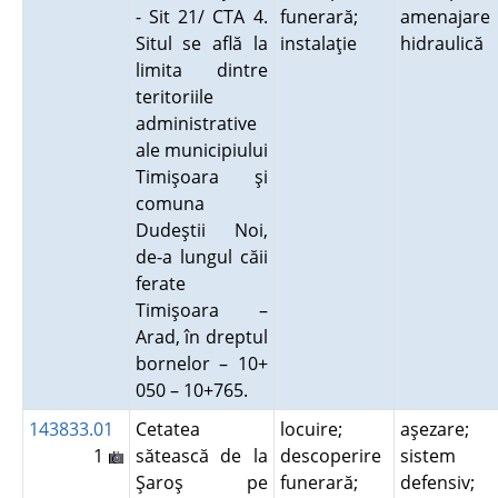
- Sit 21/ CTA 4.
funerară;
amenajare
Situl se află la
instalaţie
hidraulică
limita dintre
teritoriile
administrative
ale municipiului
Timişoara şi
comuna
Dudeştii Noi,
de-a lungul căii
ferate
Timişoara –
Arad, în dreptul
bornelor – 10+
050 – 10+765.
143833.01
Cetatea
locuire;
aşezare;
1
sătească de la
descoperire
sistem
Şaroş pe
funerară;
defensiv;