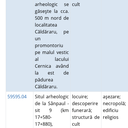
arheologic se
cult
găseşte la cca.
500 m nord de
localitatea
Căldăraru, pe
un
promontoriu
pe malul vestic
al lacului
Cernica având
la est de
pădurea
Căldăraru.
59595.04
Situl arheologic
locuire;
aşezare;
de la Sânpaul -
descoperire
necropolă;
sit 9 (km
funerară;
edificiu
17+580-
structură de
religios
17+880),
cult