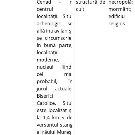
Cenad - În
structură de
necropolă;
centrul
cult
mormânt;
localităţii. Situl
edificiu
arheologic se
religios
află intravilan şi
se circumscrie,
în bună parte,
localităţii
moderne,
nucleul fiind,
cel mai
probabil, în
jurul actualei
Biserici
Catolice. Situl
este localizat şi
la 1,4 km S de
versantul stâng
al râului Mureş.