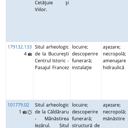
Cetăţuie şi
Viilor.
179132.133
Situl arheologic
locuire;
aşezare;
4
de la Bucureşti
descoperire
necropolă;
Centrul Istoric -
funerară;
amenajare
Pasajul Francez
instalaţie
hidraulică
101779.02
Situl arheologic
locuire;
aşezare;
1
de la Căldăraru
descoperire
necropolă;
- Mânăstirea
funerară;
mănăstire
Iezărul. Situl
structură de