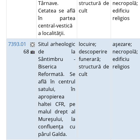
Târnave.
structură de
necropolă;
Cetatea se află
cult
edificiu
în partea
religios
central-vestică
a localităţii.
7393.01
Situl arheologic
locuire;
aşezare;
68
de la
descoperire
necropolă;
Sântimbru -
funerară;
edificiu
Biserica
structură de
religios
Reformată. Se
cult
află în centrul
satului, în
apropierea
haltei CFR, pe
malul drept al
Mureşului, la
confluenţa cu
pârul Galda.