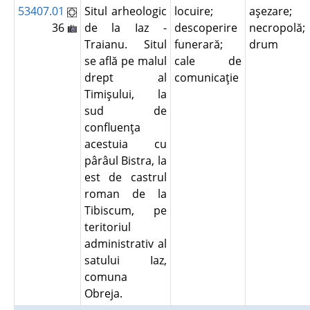
53407.01
Situl arheologic
locuire;
aşezare;
36
de la Iaz -
descoperire
necropolă;
Traianu. Situl
funerară;
drum
se află pe malul
cale de
drept al
comunicaţie
Timişului, la
sud de
confluenţa
acestuia cu
pârâul Bistra, la
est de castrul
roman de la
Tibiscum, pe
teritoriul
administrativ al
satului Iaz,
comuna
Obreja.