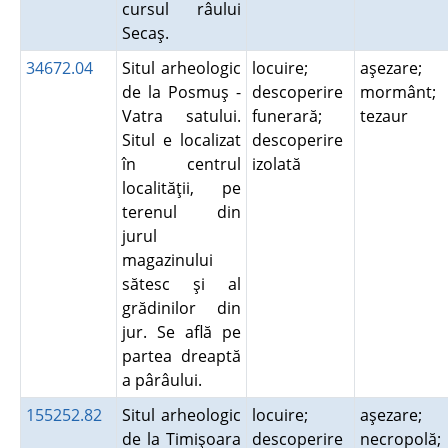
cursul râului
Secaş.
34672.04
Situl arheologic
locuire;
aşezare;
de la Posmuş -
descoperire
mormânt;
Vatra satului.
funerară;
tezaur
Situl e localizat
descoperire
în centrul
izolată
localităţii, pe
terenul din
jurul
magazinului
sătesc şi al
grădinilor din
jur. Se află pe
partea dreaptă
a pârâului.
155252.82
Situl arheologic
locuire;
aşezare;
de la Timişoara
descoperire
necropolă;