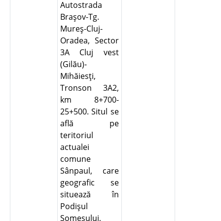
Autostrada
Braşov-Tg.
Mureş-Cluj-
Oradea, Sector
3A Cluj vest
(Gilău)-
Mihăiesţi,
Tronson 3A2,
km 8+700-
25+500. Situl se
află pe
teritoriul
actualei
comune
Sânpaul, care
geografic se
situează în
Podişul
Someşului,