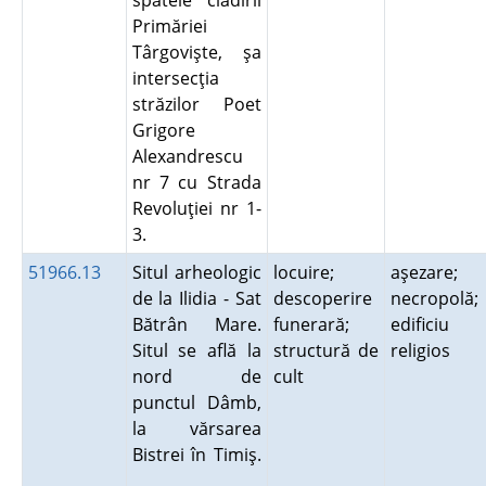
spatele clădirii
Primăriei
Târgovişte, şa
intersecţia
străzilor Poet
Grigore
Alexandrescu
nr 7 cu Strada
Revoluţiei nr 1-
3.
51966.13
Situl arheologic
locuire;
aşezare;
de la Ilidia - Sat
descoperire
necropolă;
Bătrân Mare.
funerară;
edificiu
Situl se află la
structură de
religios
nord de
cult
punctul Dâmb,
la vărsarea
Bistrei în Timiş.