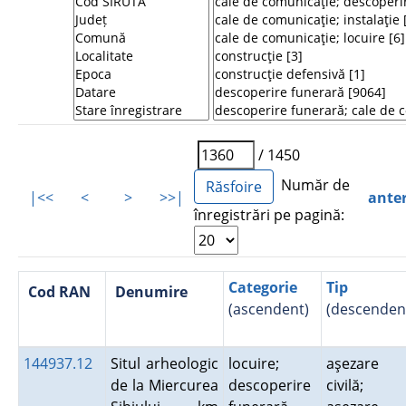
/ 1450
Număr de
|<<
<
>
>>|
ante
înregistrări pe pagină:
Categorie
Tip
Cod RAN
Denumire
(ascendent)
(descenden
144937.12
Situl arheologic
locuire;
aşezare
de la Miercurea
descoperire
civilă;