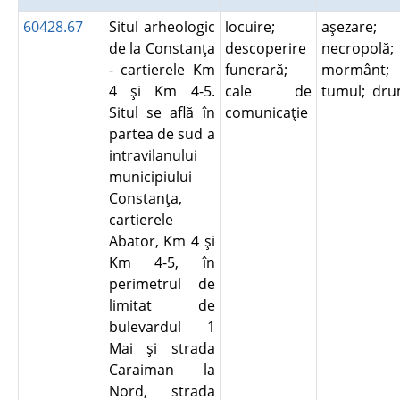
60428.67
Situl arheologic
locuire;
aşezare;
de la Constanţa
descoperire
necropolă;
- cartierele Km
funerară;
mormânt;
4 şi Km 4-5.
cale de
tumul; dr
Situl se află în
comunicaţie
partea de sud a
intravilanului
municipiului
Constanţa,
cartierele
Abator, Km 4 şi
Km 4-5, în
perimetrul de
limitat de
bulevardul 1
Mai şi strada
Caraiman la
Nord, strada