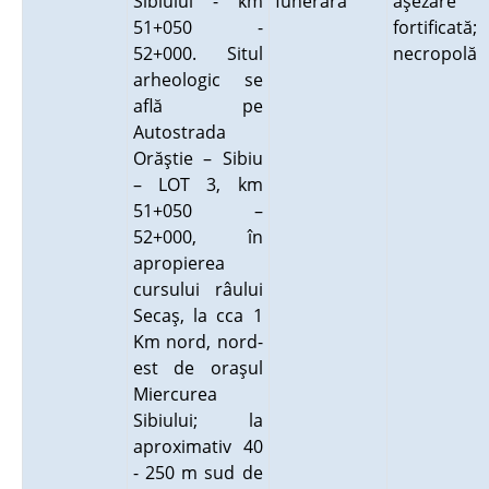
Sibiului - km
funerară
aşezare
51+050 -
fortificată;
52+000. Situl
necropolă
arheologic se
află pe
Autostrada
Orăştie – Sibiu
– LOT 3, km
51+050 –
52+000, în
apropierea
cursului râului
Secaş, la cca 1
Km nord, nord-
est de oraşul
Miercurea
Sibiului; la
aproximativ 40
- 250 m sud de