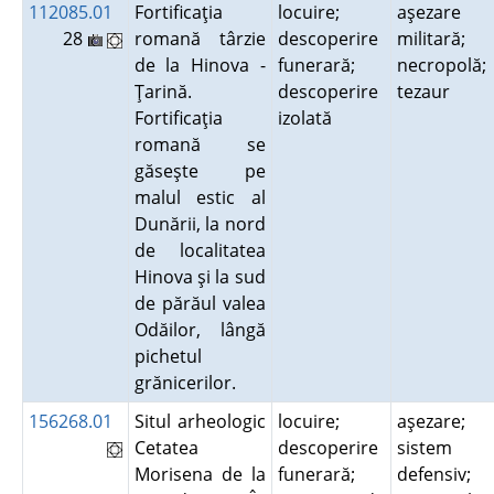
112085.01
Fortificaţia
locuire;
aşezare
28
romană târzie
descoperire
militară;
de la Hinova -
funerară;
necropolă;
Ţarină.
descoperire
tezaur
Fortificaţia
izolată
romană se
găseşte pe
malul estic al
Dunării, la nord
de localitatea
Hinova şi la sud
de părăul valea
Odăilor, lângă
pichetul
grănicerilor.
156268.01
Situl arheologic
locuire;
aşezare;
Cetatea
descoperire
sistem
Morisena de la
funerară;
defensiv;