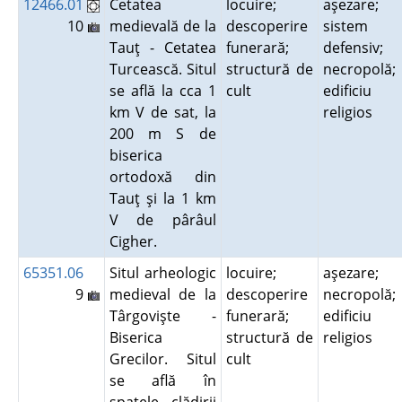
12466.01
Cetatea
locuire;
aşezare;
10
medievală de la
descoperire
sistem
Tauţ - Cetatea
funerară;
defensiv;
Turcească. Situl
structură de
necropolă;
se află la cca 1
cult
edificiu
km V de sat, la
religios
200 m S de
biserica
ortodoxă din
Tauţ şi la 1 km
V de pârâul
Cigher.
65351.06
Situl arheologic
locuire;
aşezare;
9
medieval de la
descoperire
necropolă;
Târgovişte -
funerară;
edificiu
Biserica
structură de
religios
Grecilor. Situl
cult
se află în