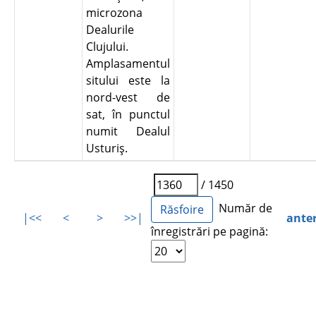
microzona
Dealurile
Clujului.
Amplasamentul
sitului este la
nord-vest de
sat, în punctul
numit Dealul
Usturiş.
/ 1450
Număr de
|<<
<
>
>>|
ante
înregistrări pe pagină: