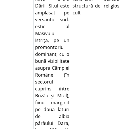
Dării. Situl este
structură de
religios
amplasat pe
cult
versantul sud-
estic al
Masivului
Istriţa, pe un
promontoriu
dominant, cu o
bună vizibilitate
asupra Câmpiei
Române (în
sectorul
cuprins între
Buzău şi Mizil),
fiind mărginit
pe două laturi
de albia
pârâului Dara,