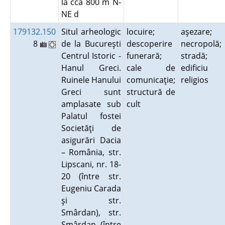
la cca 800 m N-
NE d
179132.150
Situl arheologic
locuire;
aşezare;
8
de la Bucureşti
descoperire
necropolă;
Centrul Istoric -
funerară;
stradă;
Hanul Greci.
cale de
edificiu
Ruinele Hanului
comunicaţie;
religios
Greci sunt
structură de
amplasate sub
cult
Palatul fostei
Societăţi de
asigurări Dacia
– România, str.
Lipscani, nr. 18-
20 (între str.
Eugeniu Carada
şi str.
Smârdan), str.
Smârdan (între