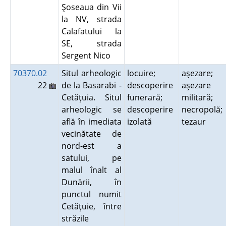
Şoseaua din Vii
la NV, strada
Calafatului la
SE, strada
Sergent Nico
70370.02
Situl arheologic
locuire;
aşezare;
22
de la Basarabi -
descoperire
aşezare
Cetăţuia. Situl
funerară;
militară;
arheologic se
descoperire
necropolă;
află în imediata
izolată
tezaur
vecinătate de
nord-est a
satului, pe
malul înalt al
Dunării, în
punctul numit
Cetăţuie, între
străzile