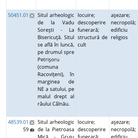
50451.01
Situl arheologic
locuire;
aşezare;
de la Vadu
descoperire
necropolă;
Soreşti - La
funerară;
edificiu
Bisericuţă. Situl
structură de
religios
se află în luncă,
cult
pe drumul spre
Petrişoru
(comuna
Racoviţeni), în
marginea de
NE a satului, pe
malul drept al
râului Câlnău.
48539.01
Situl arheologic
locuire;
aşezare;
59
de la Pietroasa
descoperire
necropolă;
Mică - Gruiu
funerară;
edificiu