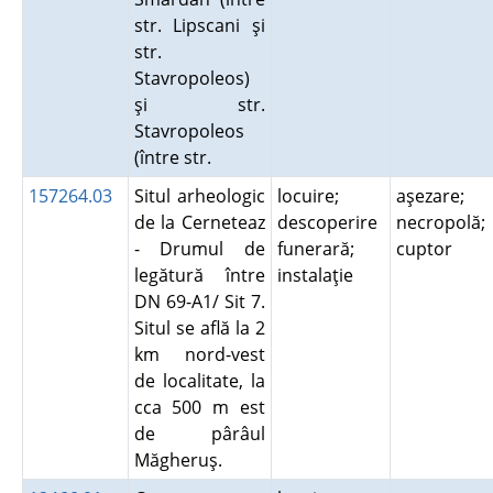
str. Lipscani şi
str.
Stavropoleos)
şi str.
Stavropoleos
(între str.
157264.03
Situl arheologic
locuire;
aşezare;
de la Cerneteaz
descoperire
necropolă;
- Drumul de
funerară;
cuptor
legătură între
instalaţie
DN 69-A1/ Sit 7.
Situl se află la 2
km nord-vest
de localitate, la
cca 500 m est
de pârâul
Măgheruş.