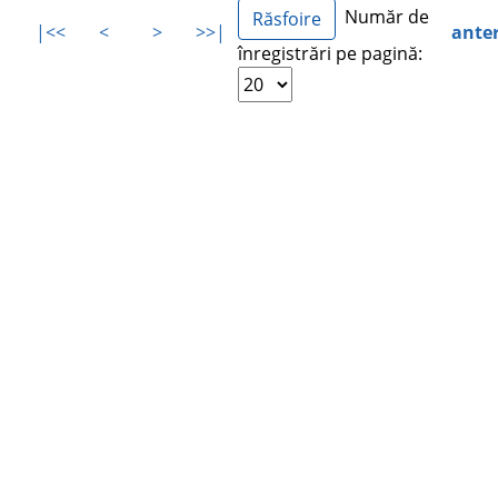
Număr de
|<<
<
>
>>|
ante
înregistrări pe pagină: