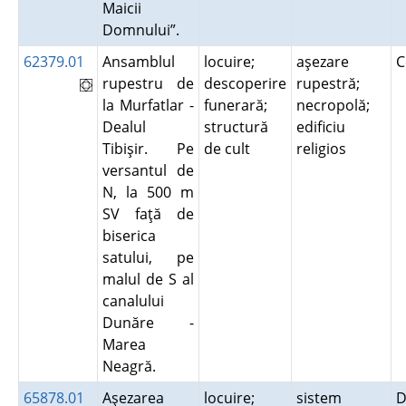
Maicii
Domnului”.
62379.01
Ansamblul
locuire;
aşezare
C
rupestru de
descoperire
rupestră;
la Murfatlar -
funerară;
necropolă;
Dealul
structură
edificiu
Tibişir. Pe
de cult
religios
versantul de
N, la 500 m
SV faţă de
biserica
satului, pe
malul de S al
canalului
Dunăre -
Marea
Neagră.
65878.01
Aşezarea
locuire;
sistem
D