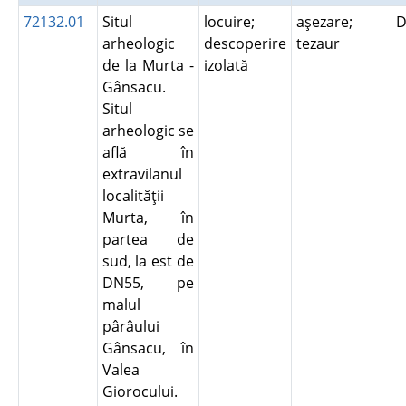
72132.01
Situl
locuire;
aşezare;
D
arheologic
descoperire
tezaur
de la Murta -
izolată
Gânsacu.
Situl
arheologic se
află în
extravilanul
localităţii
Murta, în
partea de
sud, la est de
DN55, pe
malul
pârâului
Gânsacu, în
Valea
Giorocului.