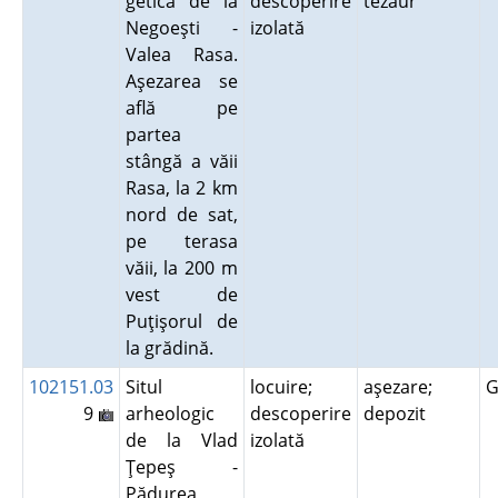
getică de la
descoperire
tezaur
Negoeşti -
izolată
Valea Rasa.
Aşezarea se
află pe
partea
stângă a văii
Rasa, la 2 km
nord de sat,
pe terasa
văii, la 200 m
vest de
Puţişorul de
la grădină.
102151.03
Situl
locuire;
aşezare;
G
9
arheologic
descoperire
depozit
de la Vlad
izolată
Ţepeş -
Pădurea