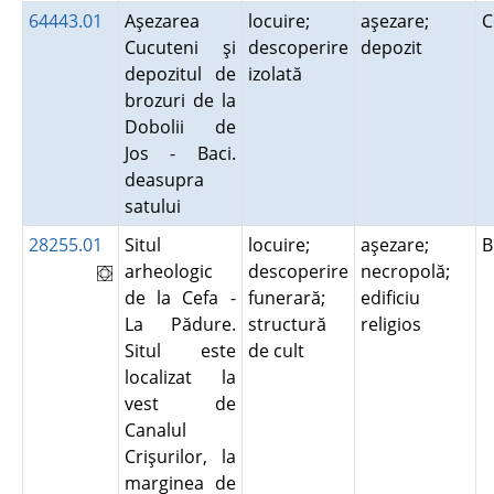
64443.01
Aşezarea
locuire;
aşezare;
C
Cucuteni şi
descoperire
depozit
depozitul de
izolată
brozuri de la
Dobolii de
Jos - Baci.
deasupra
satului
28255.01
Situl
locuire;
aşezare;
B
arheologic
descoperire
necropolă;
de la Cefa -
funerară;
edificiu
La Pădure.
structură
religios
Situl este
de cult
localizat la
vest de
Canalul
Crişurilor, la
marginea de