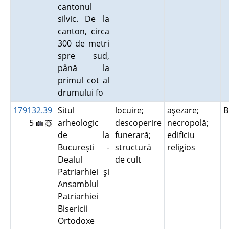
cantonul
silvic. De la
canton, circa
300 de metri
spre sud,
până la
primul cot al
drumului fo
179132.39
Situl
locuire;
aşezare;
B
5
arheologic
descoperire
necropolă;
de la
funerară;
edificiu
Bucureşti -
structură
religios
Dealul
de cult
Patriarhiei şi
Ansamblul
Patriarhiei
Bisericii
Ortodoxe