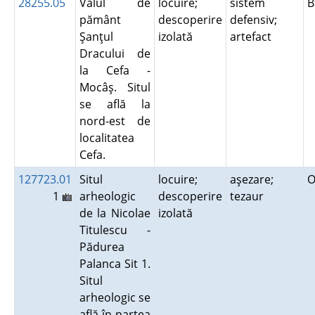
28255.05
Valul de
locuire;
sistem
B
pământ
descoperire
defensiv;
Şanţul
izolată
artefact
Dracului de
la Cefa -
Mocâş. Situl
se află la
nord-est de
localitatea
Cefa.
127723.01
Situl
locuire;
aşezare;
O
1
arheologic
descoperire
tezaur
de la Nicolae
izolată
Titulescu -
Pădurea
Palanca Sit 1.
Situl
arheologic se
află în partea