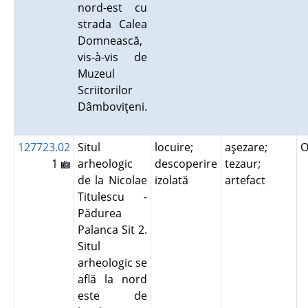
nord-est cu
strada Calea
Domnească,
vis-à-vis de
Muzeul
Scriitorilor
Dâmboviţeni.
127723.02
Situl
locuire;
aşezare;
O
1
arheologic
descoperire
tezaur;
de la Nicolae
izolată
artefact
Titulescu -
Pădurea
Palanca Sit 2.
Situl
arheologic se
află la nord
este de