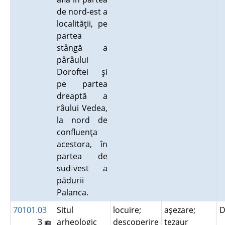
de nord-est a
localităţii, pe
partea
stângă a
pârâului
Doroftei şi
pe partea
dreaptă a
râului Vedea,
la nord de
confluenţa
acestora, în
partea de
sud-vest a
pădurii
Palanca.
70101.03
Situl
locuire;
aşezare;
D
3
arheologic
descoperire
tezaur