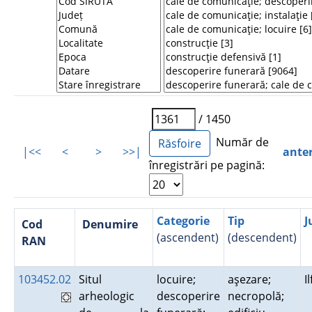
/ 1450
Număr de
|<<
<
>
>>|
ante
înregistrări pe pagină:
Categorie
Tip
J
Cod
Denumire
(ascendent)
(descendent)
RAN
103452.02
Situl
locuire;
aşezare;
I
arheologic
descoperire
necropolă;