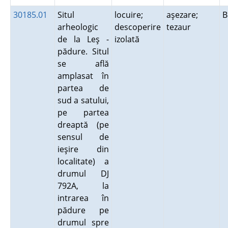
30185.01
Situl
locuire;
aşezare;
B
arheologic
descoperire
tezaur
de la Leş -
izolată
pădure. Situl
se află
amplasat în
partea de
sud a satului,
pe partea
dreaptă (pe
sensul de
ieşire din
localitate) a
drumul DJ
792A, la
intrarea în
pădure pe
drumul spre