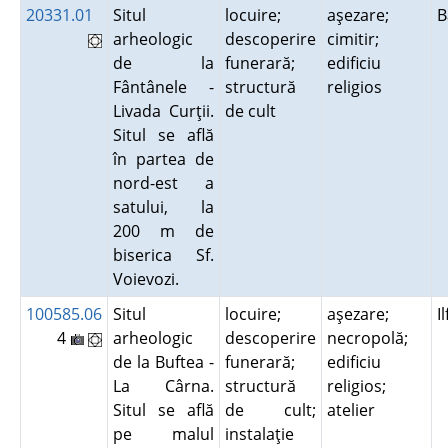
20331.01
Situl
locuire;
aşezare;
B
arheologic
descoperire
cimitir;
de la
funerară;
edificiu
Fântânele -
structură
religios
Livada Curţii.
de cult
Situl se află
în partea de
nord-est a
satului, la
200 m de
biserica Sf.
Voievozi.
100585.06
Situl
locuire;
aşezare;
I
4
arheologic
descoperire
necropolă;
de la Buftea -
funerară;
edificiu
La Cârna.
structură
religios;
Situl se află
de cult;
atelier
pe malul
instalaţie