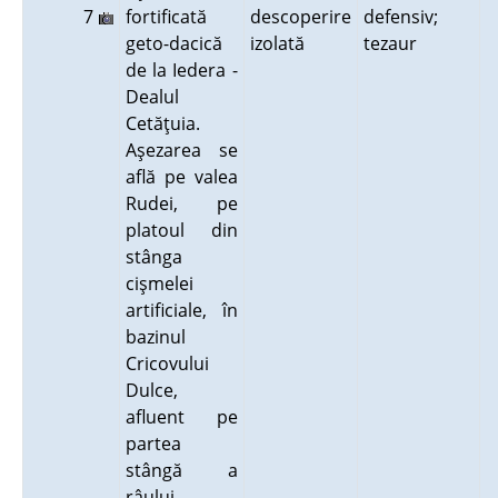
7
fortificată
descoperire
defensiv;
geto-dacică
izolată
tezaur
de la Iedera -
Dealul
Cetăţuia.
Aşezarea se
află pe valea
Rudei, pe
platoul din
stânga
cişmelei
artificiale, în
bazinul
Cricovului
Dulce,
afluent pe
partea
stângă a
râului