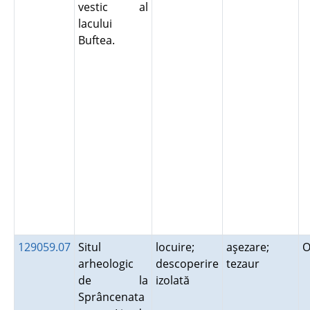
vestic al
lacului
Buftea.
129059.07
Situl
locuire;
aşezare;
O
arheologic
descoperire
tezaur
de la
izolată
Sprâncenata