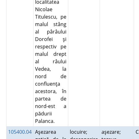
localitatea
Nicolae
Titulescu, pe
malul stâng
al pârâului
Dorofei şi
respectiv pe
malul drept
al râului
Vedea, la
nord de
confluenţa
acestora, în
partea de
nord-est a
pădurii
Palanca.
105400.04
Aşezarea
locuire;
aşezare;
C