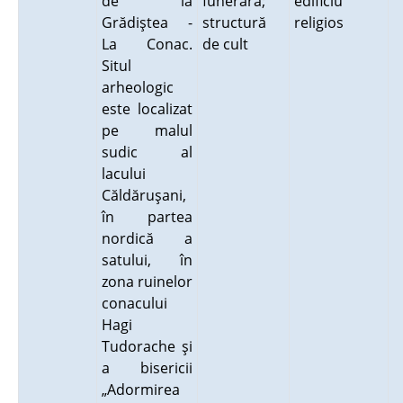
de la
funerară;
edificiu
Grădiştea -
structură
religios
La Conac.
de cult
Situl
arheologic
este localizat
pe malul
sudic al
lacului
Căldăruşani,
în partea
nordică a
satului, în
zona ruinelor
conacului
Hagi
Tudorache şi
a bisericii
„Adormirea