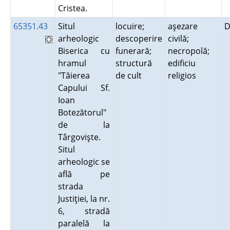
Cristea.
65351.43
Situl
locuire;
aşezare
D
arheologic
descoperire
civilă;
Biserica cu
funerară;
necropolă;
hramul
structură
edificiu
"Tăierea
de cult
religios
Capului Sf.
Ioan
Botezătorul"
de la
Târgovişte.
Situl
arheologic se
află pe
strada
Justiţiei, la nr.
6, stradă
paralelă la