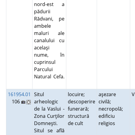
nord-est a
pădurii
Rădvani, pe
ambele
maluri ale
canalului cu
acelaşi
nume, în
cuprinsul
Parcului
Natural Cefa.
161954.01
Situl
locuire;
aşezare
V
106
arheologic
descoperire
civilă;
de la Vaslui -
funerară;
necropolă;
Zona Curţilor
structură
edificiu
Domneşti.
de cult
religios
Situl se află