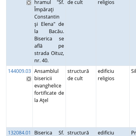
hramul "Sf.
de cult
religios
Împăraţi
Constantin
şi Elena" de
la Bacău.
Biserica se
află pe
strada Oituz,
nr. 40.
144009.03
Ansamblul
structură
edificiu
S
bisericii
de cult
religios
evanghelice
fortificate de
la Aţel
132084.01
Biserica Sf.
structură
edificiu
P