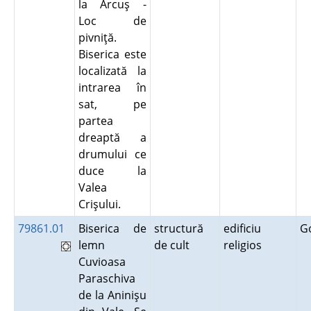
la Arcuş -
Loc de
pivniţă.
Biserica este
localizată la
intrarea în
sat, pe
partea
dreaptă a
drumului ce
duce la
Valea
Crişului.
79861.01
Biserica de
structură
edificiu
G
lemn
de cult
religios
Cuvioasa
Paraschiva
de la Aninişu