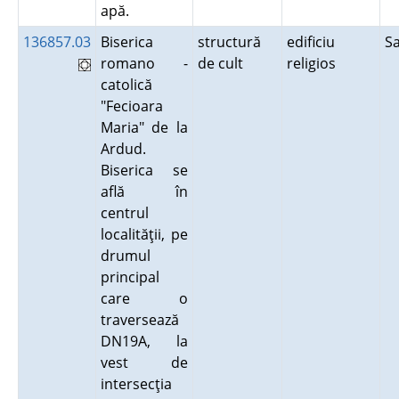
apă.
136857.03
Biserica
structură
edificiu
S
romano -
de cult
religios
catolică
"Fecioara
Maria" de la
Ardud.
Biserica se
află în
centrul
localităţii, pe
drumul
principal
care o
traversează
DN19A, la
vest de
intersecţia