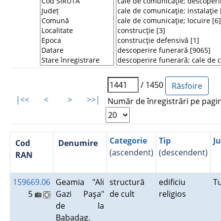
/ 1450
|<<
<
>
>>|
Număr de înregistrări pe pagi
Categorie
Tip
J
Cod
Denumire
(ascendent)
(descendent)
RAN
159669.06
Geamia "Ali
structură
edificiu
T
5
Gazi Paşa"
de cult
religios
de la
Babadag.