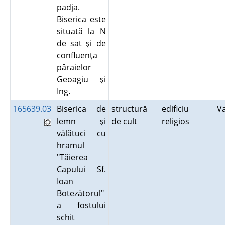
padja.
Biserica este
situată la N
de sat şi de
confluenţa
pâraielor
Geoagiu şi
Ing.
165639.03
Biserica de
structură
edificiu
V
lemn şi
de cult
religios
vălătuci cu
hramul
"Tăierea
Capului Sf.
Ioan
Botezătorul"
a fostului
schit