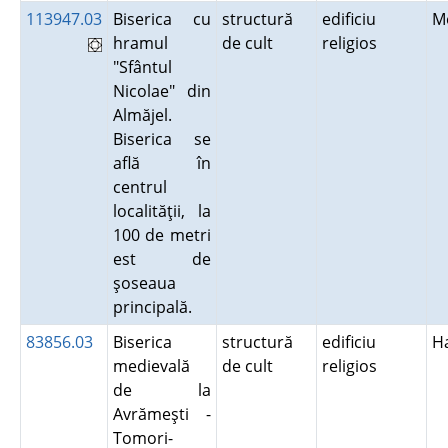
113947.03
Biserica cu
structură
edificiu
M
hramul
de cult
religios
"Sfântul
Nicolae" din
Almăjel.
Biserica se
află în
centrul
localităţii, la
100 de metri
est de
şoseaua
principală.
83856.03
Biserica
structură
edificiu
H
medievală
de cult
religios
de la
Avrămeşti -
Tomori-