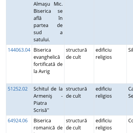
Almaşu Mic.
Biserica se
află în
partea de
sud a
satului.
144063.04
Biserica
structură
edificiu
S
evanghelică
de cult
religios
fortificată de
la Avrig
51252.02
Schitul de la
structură
edificiu
Ca
Armeniş -
de cult
religios
S
Piatra
Scrisă''
64924.06
Biserica
structură
edificiu
C
romanică de
de cult
religios