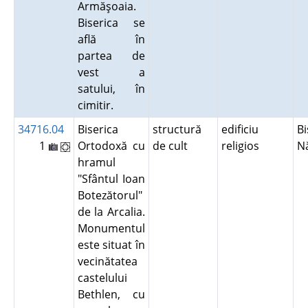
Armăşoaia.
Biserica se
află în
partea de
vest a
satului, în
cimitir.
34716.04
Biserica
structură
edificiu
Bi
1
Ortodoxă cu
de cult
religios
N
hramul
"Sfântul Ioan
Botezătorul"
de la Arcalia.
Monumentul
este situat în
vecinătatea
castelului
Bethlen, cu