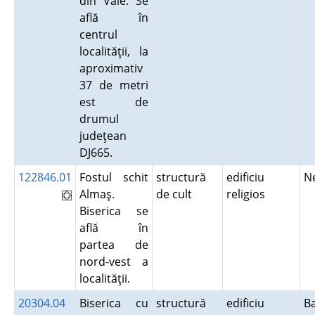
din Vale. Se
află în
centrul
localităţii, la
aproximativ
37 de metri
est de
drumul
judeţean
DJ665.
122846.01
Fostul schit
structură
edificiu
N
Almaş.
de cult
religios
Biserica se
află în
partea de
nord-vest a
localităţii.
20304.04
Biserica cu
structură
edificiu
B