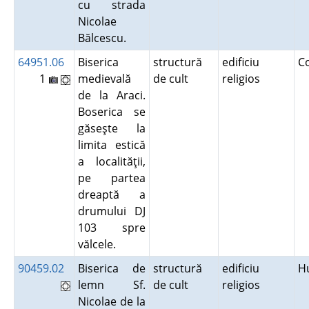
cu strada
Nicolae
Bălcescu.
64951.06
Biserica
structură
edificiu
C
1
medievală
de cult
religios
de la Araci.
Boserica se
găseşte la
limita estică
a localităţii,
pe partea
dreaptă a
drumului DJ
103 spre
vălcele.
90459.02
Biserica de
structură
edificiu
H
lemn Sf.
de cult
religios
Nicolae de la