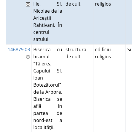
Ilie, Sf.
de cult
religios
Nicolae de la
Ariceştii
Rahtivani. În
centrul
satului
146879.03
Biserica cu
structură
edificiu
S
hramul
de cult
religios
"Tăierea
Capului Sf.
Ioan
Botezătorul"
de la Arbore.
Biserica se
află în
partea de
nord-est a
localităţii.