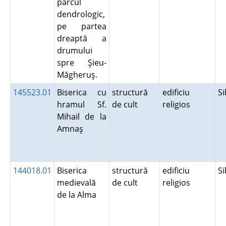
parcul
dendrologic,
pe partea
dreaptă a
drumului
spre Şieu-
Măgheruş.
145523.01
Biserica cu
structură
edificiu
S
hramul Sf.
de cult
religios
Mihail de la
Amnaş
144018.01
Biserica
structură
edificiu
S
medievală
de cult
religios
de la Alma