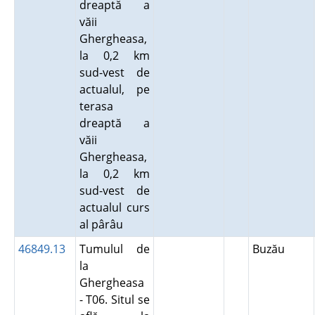
dreaptă a
văii
Ghergheasa,
la 0,2 km
sud-vest de
actualul, pe
terasa
dreaptă a
văii
Ghergheasa,
la 0,2 km
sud-vest de
actualul curs
al pârâu
46849.13
Tumulul de
Buzău
la
Ghergheasa
- T06. Situl se