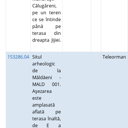
Călugăreni,
pe un teren
ce se întinde
până pe
terasa din
dreapta Jijiei.
153286.04
Situl
Teleorman
arheologic
de la
Măldăeni -
MALD 001.
Aşezarea
este
amplasată
aflată pe
terasa înaltă,
de E a