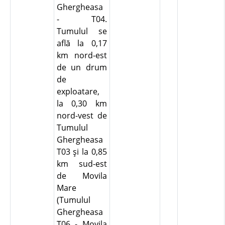
Ghergheasa
- T04.
Tumulul se
află la 0,17
km nord-est
de un drum
de
exploatare,
la 0,30 km
nord-vest de
Tumulul
Ghergheasa
T03 şi la 0,85
km sud-est
de Movila
Mare
(Tumulul
Ghergheasa
T06 - Movila