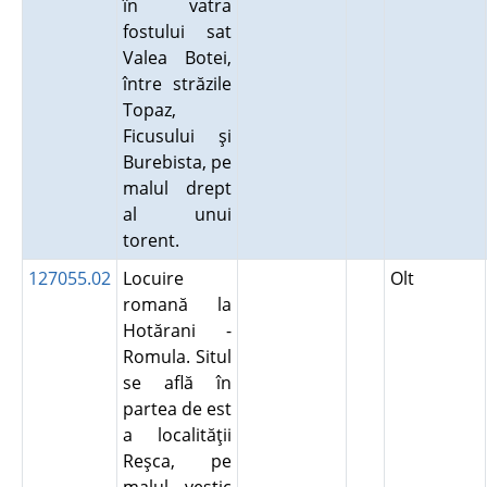
în vatra
fostului sat
Valea Botei,
între străzile
Topaz,
Ficusului şi
Burebista, pe
malul drept
al unui
torent.
127055.02
Locuire
Olt
romană la
Hotărani -
Romula. Situl
se află în
partea de est
a localităţii
Reşca, pe