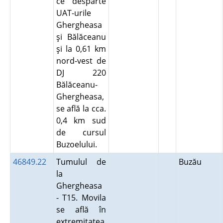
ce desparte
UAT-urile
Ghergheasa
şi Bălăceanu
şi la 0,61 km
nord-vest de
DJ 220
Bălăceanu-
Ghergheasa,
se află la cca.
0,4 km sud
de cursul
Buzoelului.
46849.22
Tumulul de
Buzău
la
Ghergheasa
- T15. Movila
se află în
extremitatea