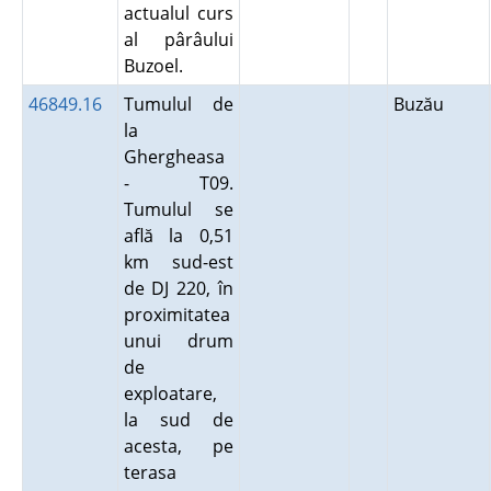
actualul curs
al pârâului
Buzoel.
46849.16
Tumulul de
Buzău
la
Ghergheasa
- T09.
Tumulul se
află la 0,51
km sud-est
de DJ 220, în
proximitatea
unui drum
de
exploatare,
la sud de
acesta, pe
terasa