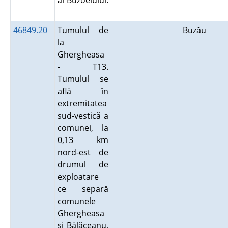
al Buzoelului.
46849.20
Tumulul de
Buzău
la
Ghergheasa
- T13.
Tumulul se
află în
extremitatea
sud-vestică a
comunei, la
0,13 km
nord-est de
drumul de
exploatare
ce separă
comunele
Ghergheasa
şi Bălăceanu,