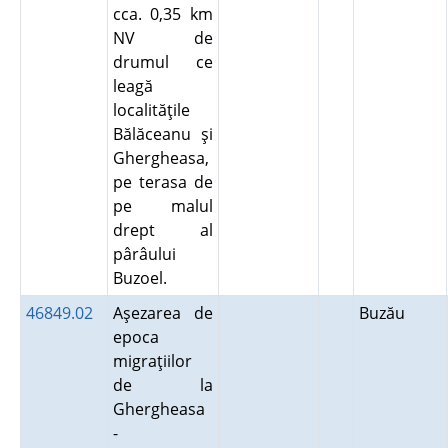
cca. 0,35 km
NV de
drumul ce
leagă
localităţile
Bălăceanu şi
Ghergheasa,
pe terasa de
pe malul
drept al
pârâului
Buzoel.
46849.02
Aşezarea de
Buzău
epoca
migraţiilor
de la
Ghergheasa
-