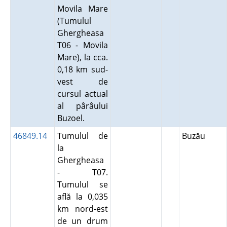
Movila Mare
(Tumulul
Ghergheasa
T06 - Movila
Mare), la cca.
0,18 km sud-
vest de
cursul actual
al pârâului
Buzoel.
46849.14
Tumulul de
Buzău
la
Ghergheasa
- T07.
Tumulul se
află la 0,035
km nord-est
de un drum