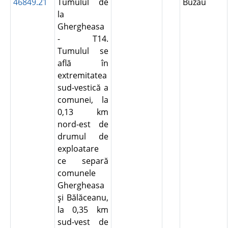
46849.21
Tumulul de
Buzău
la
Ghergheasa
- T14.
Tumulul se
află în
extremitatea
sud-vestică a
comunei, la
0,13 km
nord-est de
drumul de
exploatare
ce separă
comunele
Ghergheasa
şi Bălăceanu,
la 0,35 km
sud-vest de