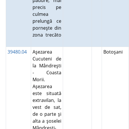
pădure, mai
precis pe
culmea
prelungă ce
porneşte din
zona trecăto
39480.04
Aşezarea
Botoşani
Cucuteni de
la Mândreşti
- Coasta
Morii.
Aşezarea
este situată
extravilan, la
vest de sat,
de o parte şi
alta a şoselei
Mândreşti-