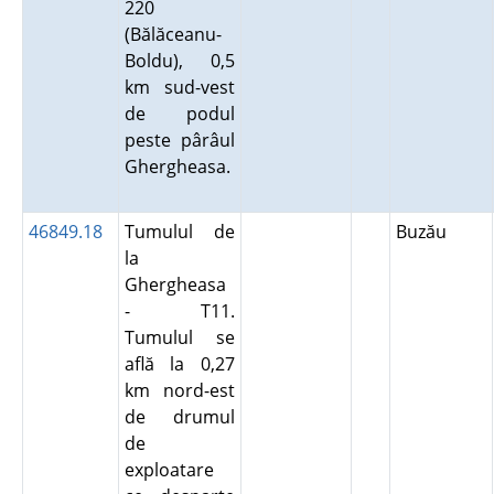
220
(Bălăceanu-
Boldu), 0,5
km sud-vest
de podul
peste pârâul
Ghergheasa.
46849.18
Tumulul de
Buzău
la
Ghergheasa
- T11.
Tumulul se
află la 0,27
km nord-est
de drumul
de
exploatare