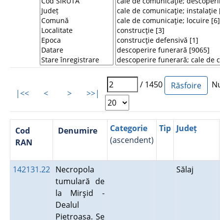
/ 1450
Num
|<<
<
>
>>|
Categorie
Tip
Județ
Cod
Denumire
(ascendent)
RAN
142131.22
Necropola
Sălaj
tumulară de
la Mirşid -
Dealul
Pietroasa. Se