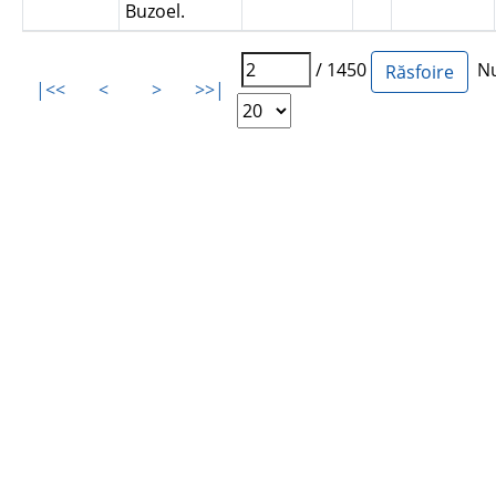
Buzoel.
/ 1450
Num
|<<
<
>
>>|