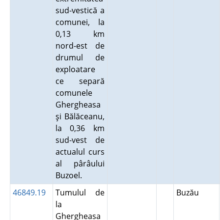
sud-vestică a
comunei, la
0,13 km
nord-est de
drumul de
exploatare
ce separă
comunele
Ghergheasa
şi Bălăceanu,
la 0,36 km
sud-vest de
actualul curs
al pârâului
Buzoel.
46849.19
Tumulul de
Buzău
la
Ghergheasa