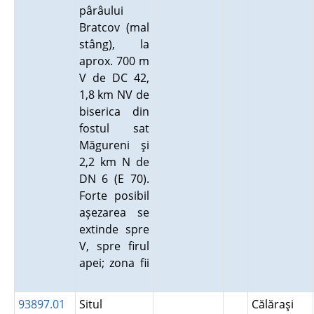
pârâului
Bratcov (mal
stâng), la
aprox. 700 m
V de DC 42,
1,8 km NV de
biserica din
fostul sat
Măgureni şi
2,2 km N de
DN 6 (E 70).
Forte posibil
aşezarea se
extinde spre
V, spre firul
apei; zona fii
93897.01
Situl
Călăraşi