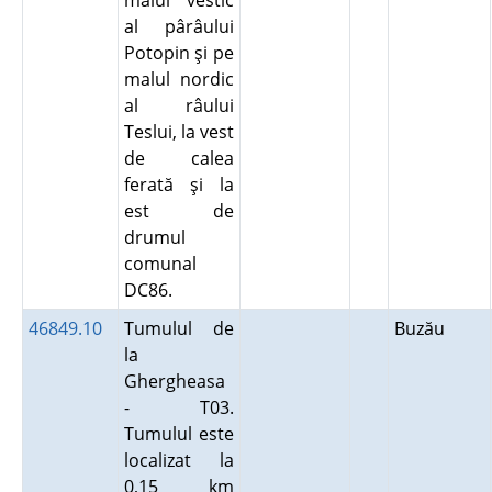
malul vestic
al pârâului
Potopin şi pe
malul nordic
al râului
Teslui, la vest
de calea
ferată şi la
est de
drumul
comunal
DC86.
46849.10
Tumulul de
Buzău
la
Ghergheasa
- T03.
Tumulul este
localizat la
0,15 km