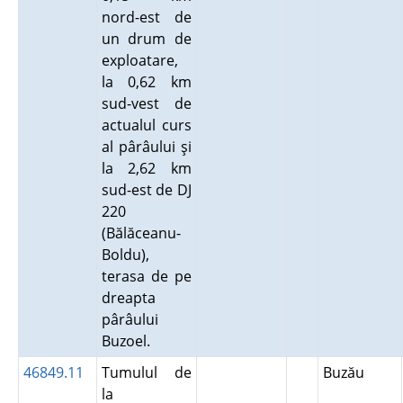
nord-est de
un drum de
exploatare,
la 0,62 km
sud-vest de
actualul curs
al pârâului şi
la 2,62 km
sud-est de DJ
220
(Bălăceanu-
Boldu),
terasa de pe
dreapta
pârâului
Buzoel.
46849.11
Tumulul de
Buzău
la