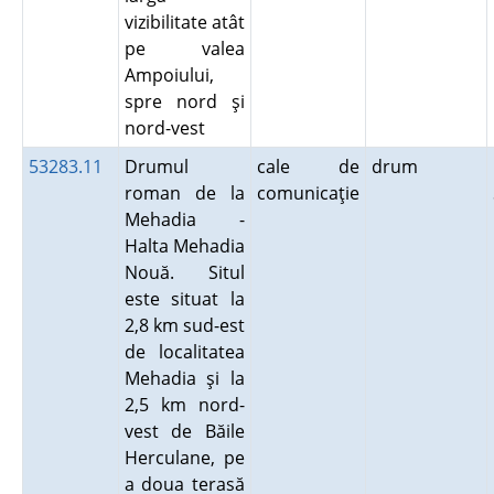
vizibilitate atât
pe valea
Ampoiului,
spre nord şi
nord-vest
53283.11
Drumul
cale de
drum
roman de la
comunicaţie
Mehadia -
Halta Mehadia
Nouă. Situl
este situat la
2,8 km sud-est
de localitatea
Mehadia şi la
2,5 km nord-
vest de Băile
Herculane, pe
a doua terasă