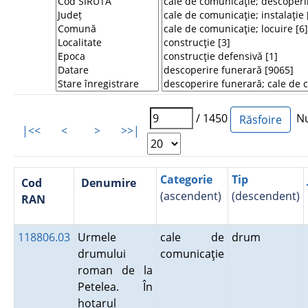
/ 1450
Num
|<<
<
>
>>|
Categorie
Tip
Cod
Denumire
(ascendent)
(descendent)
RAN
118806.03
Urmele
cale de
drum
drumului
comunicaţie
roman de la
Petelea. În
hotarul