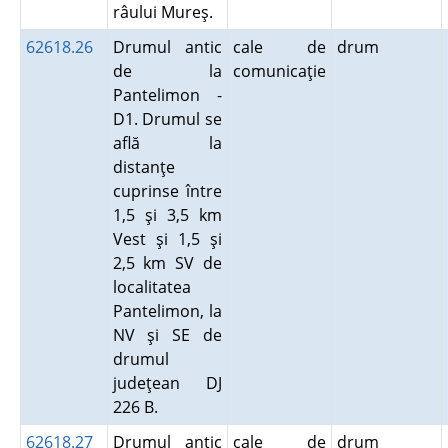
râului Mureş.
62618.26
Drumul antic
cale de
drum
de la
comunicaţie
Pantelimon -
D1. Drumul se
află la
distanţe
cuprinse între
1,5 şi 3,5 km
Vest şi 1,5 şi
2,5 km SV de
localitatea
Pantelimon, la
NV şi SE de
drumul
judeţean DJ
226 B.
62618.27
Drumul antic
cale de
drum