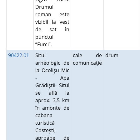
Drumul
roman este
vizibil la vest
de sat în
punctul
”Furci”.
90422.01
Situl
cale de
drum
arheologic de
comunicaţie
la Ocolişu Mic
- Apa
Grădiştii. Situl
se află la
aprox. 3,5 km
în amonte de
cabana
turistică
Costeşti,
aproape de