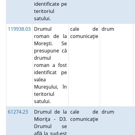
identificate pe
teritoriul
satului.
119938.03
Drumul
cale de
drum
roman de la
comunicaţie
Moreşti. Se
presupune că
drumul
roman a fost
identificat pe
valea
Mureşului, în
teritoriul
satului.
61274.23
Drumul de la
cale de
drum
Mioriţa - D3.
comunicaţie
Drumul se
află la sud-est