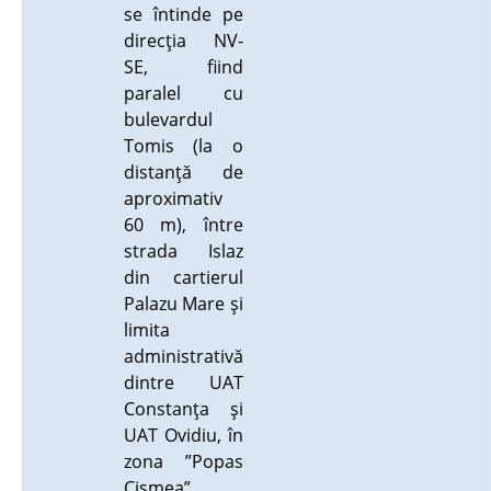
se întinde pe
direcţia NV-
SE, fiind
paralel cu
bulevardul
Tomis (la o
distanţă de
aproximativ
60 m), între
strada Islaz
din cartierul
Palazu Mare şi
limita
administrativă
dintre UAT
Constanţa şi
UAT Ovidiu, în
zona ”Popas
Cişmea”.