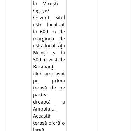
la Miceşti -
Cigaşe/
Orizont. Situl
este localizat
la 600 m de
marginea de
est a localităţii
Miceşti şi la
500 m vest de
Bărăbanţ,
fiind amplasat
pe prima
terasă de pe
partea
dreaptă a
Ampoiului.
Această
terasă oferă o
largă