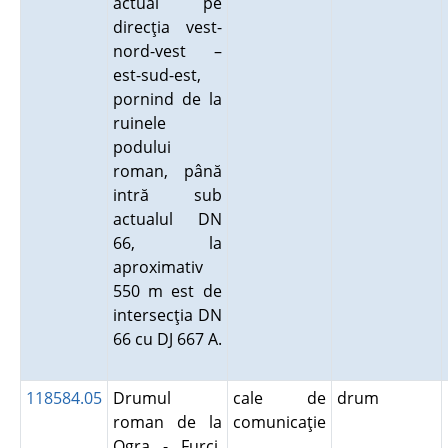
actual pe
direcţia vest-
nord-vest –
est-sud-est,
pornind de la
ruinele
podului
roman, până
intră sub
actualul DN
66, la
aproximativ
550 m est de
intersecţia DN
66 cu DJ 667 A.
118584.05
Drumul
cale de
drum
roman de la
comunicaţie
Ogra - Furci.