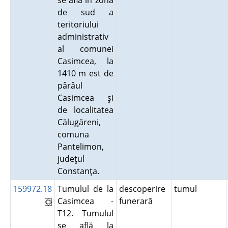
se află în zona
de sud a
teritoriului
administrativ
al comunei
Casimcea, la
1410 m est de
pârâul
Casimcea şi
de localitatea
Călugăreni,
comuna
Pantelimon,
judeţul
Constanţa.
159972.18
Tumulul de la
descoperire
tumul
Casimcea -
funerară
T12. Tumulul
se află la