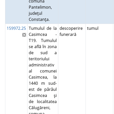
comuna
Pantelimon,
judeţul
Constanţa.
159972.25
Tumulul de la
descoperire
tumul
Casimcea -
funerară
T19. Tumulul
se află în zona
de sud a
teritoriului
administrativ
al comunei
Casimcea, la
1440 m sud-
est de pârâul
Casimcea şi
de localitatea
Călugăreni,
comuna