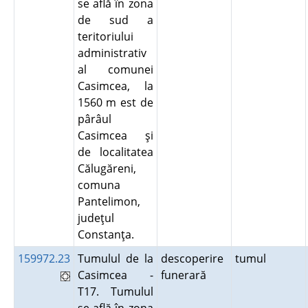
se află în zona
de sud a
teritoriului
administrativ
al comunei
Casimcea, la
1560 m est de
pârâul
Casimcea şi
de localitatea
Călugăreni,
comuna
Pantelimon,
judeţul
Constanţa.
159972.23
Tumulul de la
descoperire
tumul
Casimcea -
funerară
T17. Tumulul