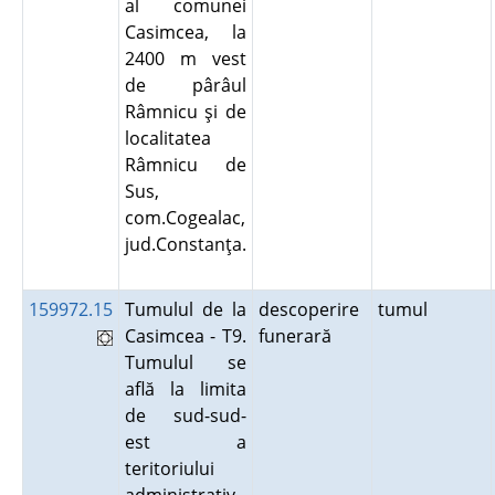
al comunei
Casimcea, la
2400 m vest
de pârâul
Râmnicu şi de
localitatea
Râmnicu de
Sus,
com.Cogealac,
jud.Constanţa.
159972.15
Tumulul de la
descoperire
tumul
Casimcea - T9.
funerară
Tumulul se
află la limita
de sud-sud-
est a
teritoriului