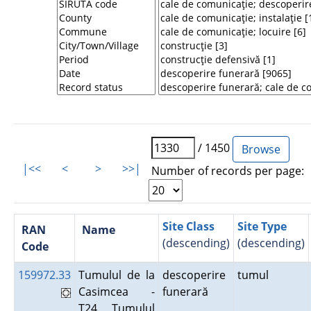
/ 1450
|<<
<
>
>>|
Number of records per page:
Site Class
Site Type
RAN
Name
(descending)
(descending)
Code
159972.33
Tumulul de la
descoperire
tumul
Casimcea -
funerară
T24. Tumulul