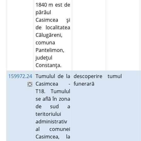
1840 m est de
pârâul
Casimcea şi
de localitatea
Călugăreni,
comuna
Pantelimon,
judeţul
Constanţa.
159972.24
Tumulul de la
descoperire
tumul
Casimcea -
funerară
T18. Tumulul
se află în zona
de sud a
teritoriului
administrativ
al comunei
Casimcea, la