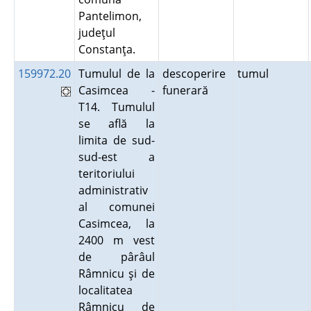
Pantelimon,
judeţul
Constanţa.
159972.20
Tumulul de la
descoperire
tumul
Casimcea -
funerară
T14. Tumulul
se află la
limita de sud-
sud-est a
teritoriului
administrativ
al comunei
Casimcea, la
2400 m vest
de pârâul
Râmnicu şi de
localitatea
Râmnicu de