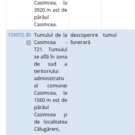
Casimcea, la
3920 m est de
pârâul
Casimcea.
159972.30
Tumulul de la
descoperire
tumul
Casimcea -
funerară
T21. Tumulul
se află în zona
de sud a
teritoriului
administrativ
al comunei
Casimcea, la
1560 m est de
pârâul
Casimcea şi
de localitatea
Călugăreni,