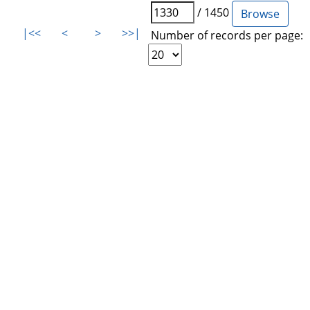
/ 1450
|<<
<
>
>>|
Number of records per page: