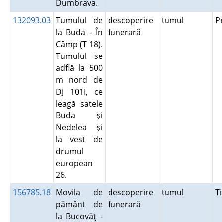
Dumbrava.
132093.03
Tumulul de
descoperire
tumul
P
la Buda - În
funerară
Câmp (T 18).
Tumulul se
adflă la 500
m nord de
DJ 101I, ce
leagă satele
Buda şi
Nedelea şi
la vest de
drumul
european
26.
156785.18
Movila de
descoperire
tumul
T
pământ de
funerară
la Bucovăţ -