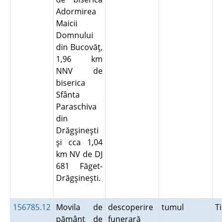
Adormirea
Maicii
Domnului
din Bucovăţ,
1,96 km
NNV de
biserica
Sfânta
Paraschiva
din
Drăgşineşti
şi cca 1,04
km NV de DJ
681 Făget-
Drăgşineşti.
156785.12
Movila de
descoperire
tumul
T
pământ de
funerară