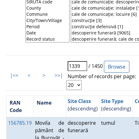
/ 1450
|<<
<
>
>>|
Number of records per page:
Site Class
Site Type
C
RAN
Name
(descending)
(descending)
Code
156785.19
Movila de
descoperire
tumul
T
pământ de
funerară
la Bucovăţ -