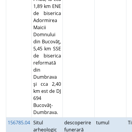
1,89 km ENE
de biserica
Adormirea
Maicii
Domnului
din Bucovăţ,
5,45 km SSE
de biserica
reformată
din
Dumbrava
şi cca 2,40
km est de DJ
694
Bucovăţ-
Dumbrava.
156785.04
Situl
descoperire
tumul
T
arheologic
funerară