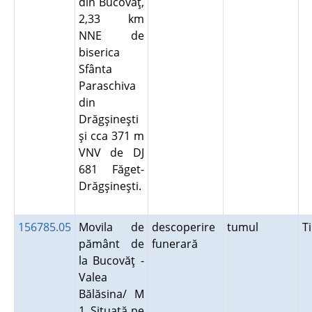
din Bucovăţ,
2,33 km
NNE de
biserica
Sfânta
Paraschiva
din
Drăgşineşti
şi cca 371 m
VNV de DJ
681 Făget-
Drăgşineşti.
156785.05
Movila de
descoperire
tumul
T
pământ de
funerară
la Bucovăţ -
Valea
Bălăsina/ M
1. Situată pe