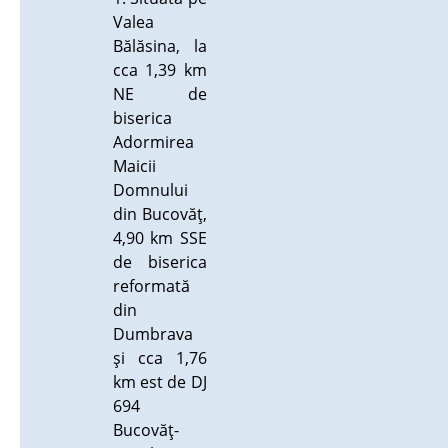
Valea
Bălăsina, la
cca 1,39 km
NE de
biserica
Adormirea
Maicii
Domnului
din Bucovăţ,
4,90 km SSE
de biserica
reformată
din
Dumbrava
şi cca 1,76
km est de DJ
694
Bucovăţ-