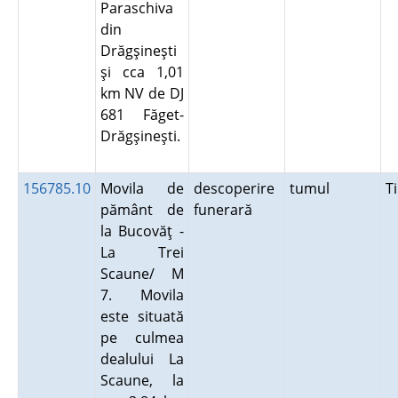
Paraschiva
din
Drăgşineşti
şi cca 1,01
km NV de DJ
681 Făget-
Drăgşineşti.
156785.10
Movila de
descoperire
tumul
T
pământ de
funerară
la Bucovăţ -
La Trei
Scaune/ M
7. Movila
este situată
pe culmea
dealului La
Scaune, la