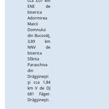
cca 3,07 km
ENE de
biserica
Adormirea
Maicii
Domnului
din Bucovăţ,
3,89 km
NNV de
biserica
Sfânta
Paraschiva
din
Drăgşineşti
şi cca 1,84
km V de DJ
681 Făget-
Drăgşineşti.