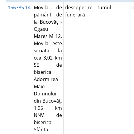
156785.14
Movila de
descoperire
tumul
T
pământ de
funerară
la Bucovăţ -
Ogaşu
Mare/ M 12.
Movila este
situată la
cca 3,02 km
SE de
biserica
Adormirea
Maicii
Domnului
din Bucovăţ,
1,95 km
NNV de
biserica
Sfânta