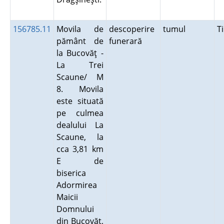
156785.11
Movila de
descoperire
tumul
T
pământ de
funerară
la Bucovăţ -
La Trei
Scaune/ M
8. Movila
este situată
pe culmea
dealului La
Scaune, la
cca 3,81 km
E de
biserica
Adormirea
Maicii
Domnului
din Bucovăţ,