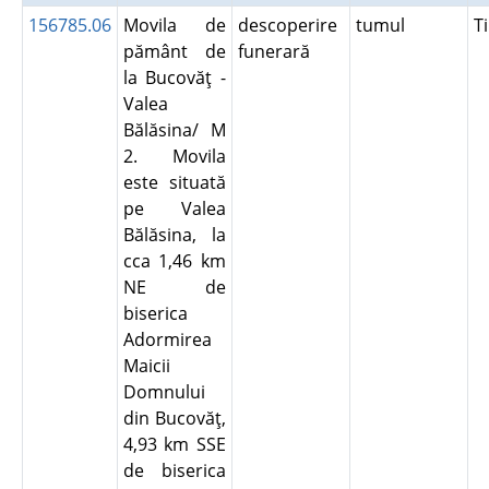
156785.06
Movila de
descoperire
tumul
T
pământ de
funerară
la Bucovăţ -
Valea
Bălăsina/ M
2. Movila
este situată
pe Valea
Bălăsina, la
cca 1,46 km
NE de
biserica
Adormirea
Maicii
Domnului
din Bucovăţ,
4,93 km SSE
de biserica