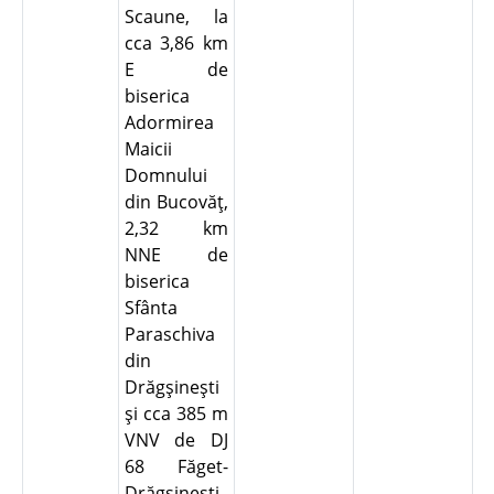
Scaune, la
cca 3,86 km
E de
biserica
Adormirea
Maicii
Domnului
din Bucovăţ,
2,32 km
NNE de
biserica
Sfânta
Paraschiva
din
Drăgşineşti
şi cca 385 m
VNV de DJ
68 Făget-
Drăgşineşti.