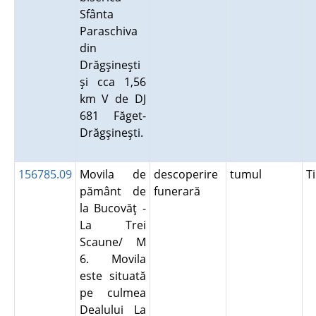
Sfânta
Paraschiva
din
Drăgşineşti
şi cca 1,56
km V de DJ
681 Făget-
Drăgşineşti.
156785.09
Movila de
descoperire
tumul
T
pământ de
funerară
la Bucovăţ -
La Trei
Scaune/ M
6. Movila
este situată
pe culmea
Dealului La