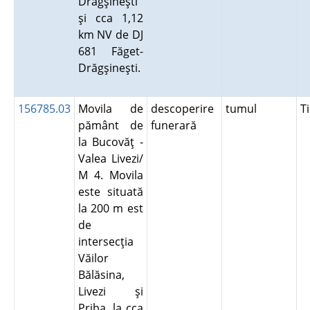
Drăgşineşti
şi cca 1,12
km NV de DJ
681 Făget-
Drăgşineşti.
156785.03
Movila de
descoperire
tumul
T
pământ de
funerară
la Bucovăţ -
Valea Livezi/
M 4. Movila
este situată
la 200 m est
de
intersecţia
Văilor
Bălăsina,
Livezi şi
Priba, la cca