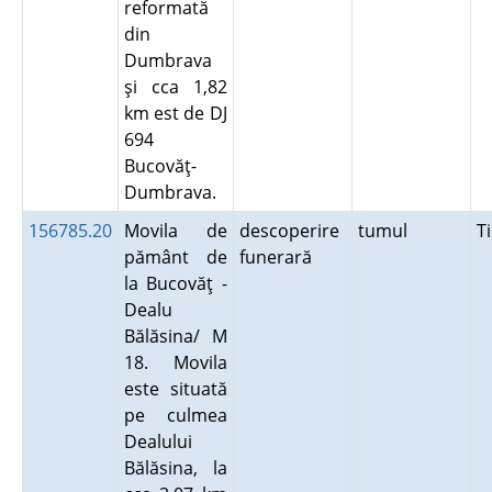
reformată
din
Dumbrava
şi cca 1,82
km est de DJ
694
Bucovăţ-
Dumbrava.
156785.20
Movila de
descoperire
tumul
T
pământ de
funerară
la Bucovăţ -
Dealu
Bălăsina/ M
18. Movila
este situată
pe culmea
Dealului
Bălăsina, la