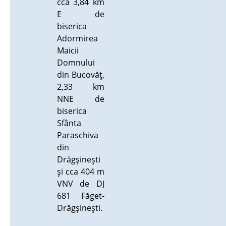
cca 3,84 km
E de
biserica
Adormirea
Maicii
Domnului
din Bucovăţ,
2,33 km
NNE de
biserica
Sfânta
Paraschiva
din
Drăgşineşti
şi cca 404 m
VNV de DJ
681 Făget-
Drăgşineşti.