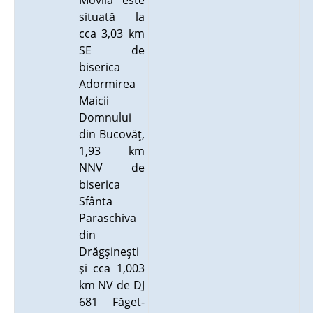
Movila este
situată la
cca 3,03 km
SE de
biserica
Adormirea
Maicii
Domnului
din Bucovăţ,
1,93 km
NNV de
biserica
Sfânta
Paraschiva
din
Drăgşineşti
şi cca 1,003
km NV de DJ
681 Făget-