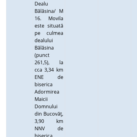
Dealu
Bălăsina/ M
16. Movila
este situată
pe culmea
dealului
Bălăsina
(punct
261,5), la
cca 3,34 km
ENE de
biserica
Adormirea
Maicii
Domnului
din Bucovăţ,
3,90 km
NNV de
biserica