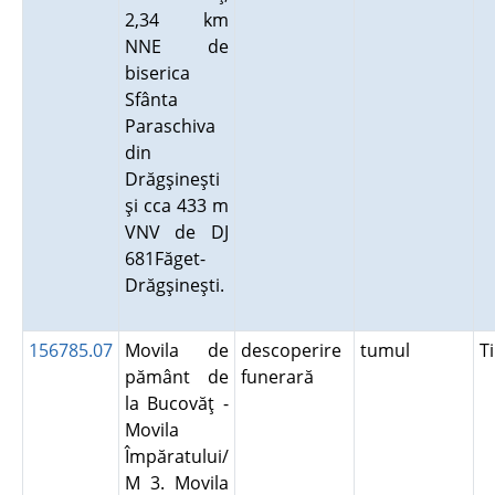
2,34 km
NNE de
biserica
Sfânta
Paraschiva
din
Drăgşineşti
şi cca 433 m
VNV de DJ
681Făget-
Drăgşineşti.
156785.07
Movila de
descoperire
tumul
T
pământ de
funerară
la Bucovăţ -
Movila
Împăratului/
M 3. Movila