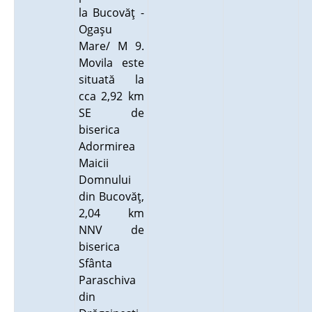
la Bucovăţ -
Ogaşu
Mare/ M 9.
Movila este
situată la
cca 2,92 km
SE de
biserica
Adormirea
Maicii
Domnului
din Bucovăţ,
2,04 km
NNV de
biserica
Sfânta
Paraschiva
din