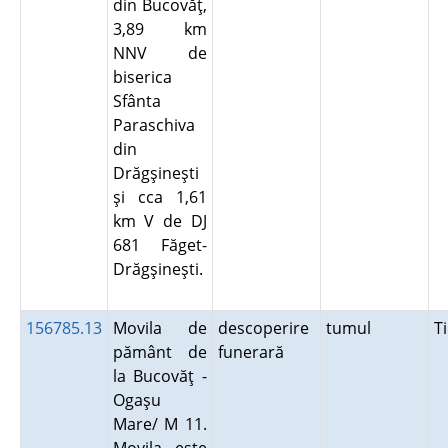
din Bucovăţ,
3,89 km
NNV de
biserica
Sfânta
Paraschiva
din
Drăgşineşti
şi cca 1,61
km V de DJ
681 Făget-
Drăgşineşti.
156785.13
Movila de
descoperire
tumul
T
pământ de
funerară
la Bucovăţ -
Ogaşu
Mare/ M 11.