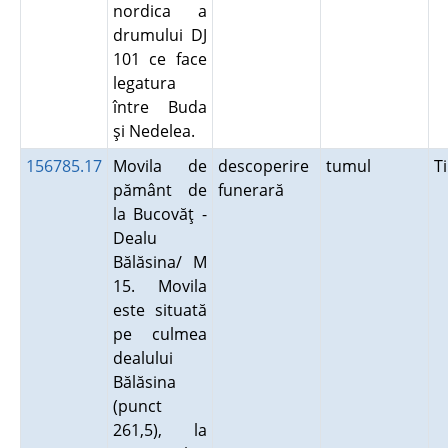
nordica a
drumului DJ
101 ce face
legatura
între Buda
şi Nedelea.
156785.17
Movila de
descoperire
tumul
T
pământ de
funerară
la Bucovăţ -
Dealu
Bălăsina/ M
15. Movila
este situată
pe culmea
dealului
Bălăsina
(punct
261,5), la