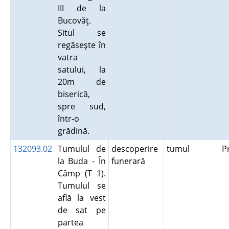
III de la
Bucovăţ.
Situl se
regăseşte în
vatra
satului, la
20m de
biserică,
spre sud,
într-o
grădină.
132093.02
Tumulul de
descoperire
tumul
P
la Buda - În
funerară
Câmp (T 1).
Tumulul se
află la vest
de sat pe
partea