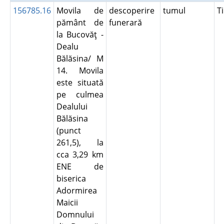
156785.16
Movila de
descoperire
tumul
T
pământ de
funerară
la Bucovăţ -
Dealu
Bălăsina/ M
14. Movila
este situată
pe culmea
Dealului
Bălăsina
(punct
261,5), la
cca 3,29 km
ENE de
biserica
Adormirea
Maicii
Domnului