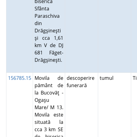
biserica
Sfânta
Paraschiva
din
Drăgşineşti
şi cca 1,61
km V de DJ
681 Făget-
Drăgşineşti.
156785.15
Movila de
descoperire
tumul
T
pământ de
funerară
la Bucovăţ -
Ogaşu
Mare/ M 13.
Movila este
situată la
cca 3 km SE
de biserica