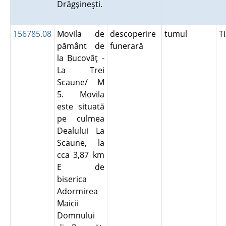
Drăgşineşti.
156785.08
Movila de
descoperire
tumul
T
pământ de
funerară
la Bucovăţ -
La Trei
Scaune/ M
5. Movila
este situată
pe culmea
Dealului La
Scaune, la
cca 3,87 km
E de
biserica
Adormirea
Maicii
Domnului