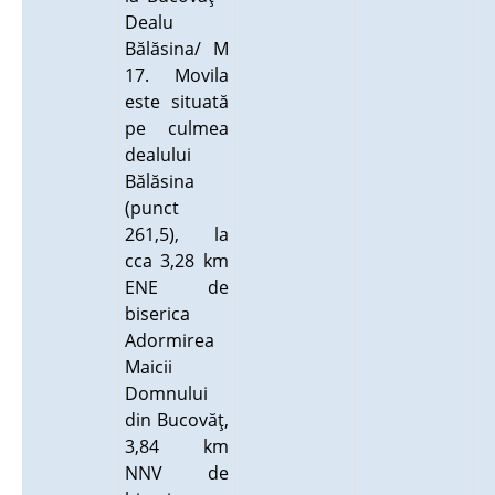
Dealu
Bălăsina/ M
17. Movila
este situată
pe culmea
dealului
Bălăsina
(punct
261,5), la
cca 3,28 km
ENE de
biserica
Adormirea
Maicii
Domnului
din Bucovăţ,
3,84 km
NNV de