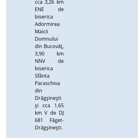
cca 3,26 km
ENE de
biserica
Adormirea
Maicii
Domnului
din Bucovăţ,
3,90 km
NNV de
biserica
Sfânta
Paraschiva
din
Drăgşineşti
şi cca 1,65
km V de DJ
681 Făget-
Drăgşineşti.