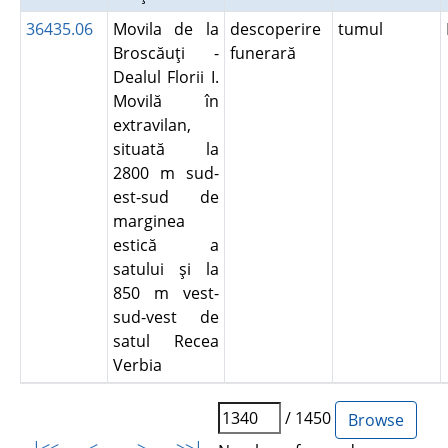
36435.06
Movila de la
descoperire
tumul
Broscăuţi -
funerară
Dealul Florii I.
Movilă în
extravilan,
situată la
2800 m sud-
est-sud de
marginea
estică a
satului şi la
850 m vest-
sud-vest de
satul Recea
Verbia
/ 1450