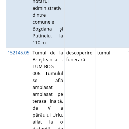
hotarul
administrativ
dintre
comunele
Bogdana şi
Putineiu, la
110 m
152145.05
Tumul de la
descoperire
tumul
Broşteanca -
funerară
TUM-BOG
006. Tumulul
se află
amplasat
amplasat pe
terasa înaltă,
de V a
pârâului Urlu,
aflat la o
distanţă de