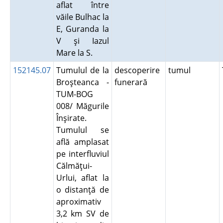
aflat între
văile Bulhac la
E, Guranda la
V şi Iazul
Mare la S.
152145.07
Tumulul de la
descoperire
tumul
Broşteanca -
funerară
TUM-BOG
008/ Măgurile
Înşirate.
Tumulul se
află amplasat
pe interfluviul
Călmăţui-
Urlui, aflat la
o distanţă de
aproximativ
3,2 km SV de