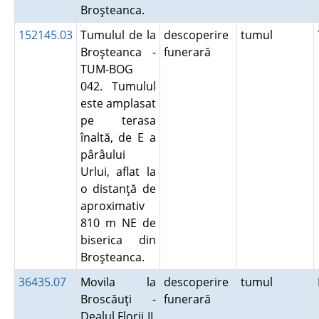
Broşteanca.
152145.03
Tumulul de la
descoperire
tumul
Broşteanca -
funerară
TUM-BOG
042. Tumulul
este amplasat
pe terasa
înaltă, de E a
pârâului
Urlui, aflat la
o distanţă de
aproximativ
810 m NE de
biserica din
Broşteanca.
36435.07
Movila la
descoperire
tumul
Broscăuţi -
funerară
Dealul Florii II.