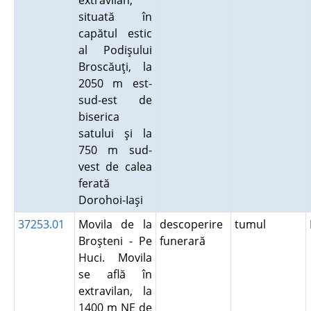
extravilan,
situată în
capătul estic
al Podişului
Broscăuţi, la
2050 m est-
sud-est de
biserica
satului şi la
750 m sud-
vest de calea
ferată
Dorohoi-Iaşi
37253.01
Movila de la
descoperire
tumul
Broşteni - Pe
funerară
Huci. Movila
se află în
extravilan, la
1400 m NE de