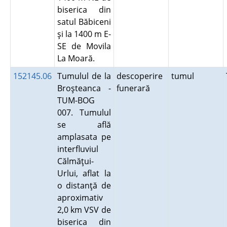
biserica din
satul Băbiceni
şi la 1400 m E-
SE de Movila
La Moară.
152145.06
Tumulul de la
descoperire
tumul
Broşteanca -
funerară
TUM-BOG
007. Tumulul
se află
amplasata pe
interfluviul
Călmăţui-
Urlui, aflat la
o distanţă de
aproximativ
2,0 km VSV de
biserica din