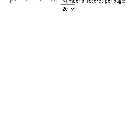
|<<
<
>
>>|
Number of records per page: