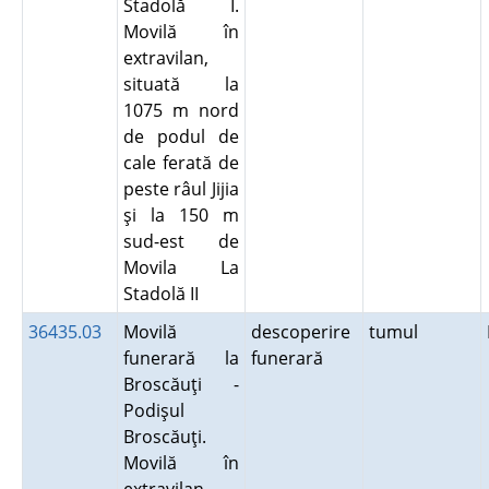
Stadolă I.
Movilă în
extravilan,
situată la
1075 m nord
de podul de
cale ferată de
peste râul Jijia
şi la 150 m
sud-est de
Movila La
Stadolă II
36435.03
Movilă
descoperire
tumul
funerară la
funerară
Broscăuţi -
Podişul
Broscăuţi.
Movilă în