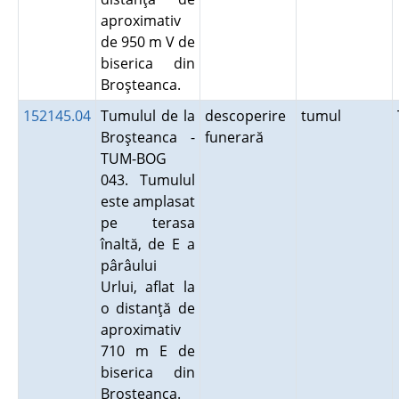
aproximativ
de 950 m V de
biserica din
Broşteanca.
152145.04
Tumulul de la
descoperire
tumul
Broşteanca -
funerară
TUM-BOG
043. Tumulul
este amplasat
pe terasa
înaltă, de E a
pârâului
Urlui, aflat la
o distanţă de
aproximativ
710 m E de
biserica din
Broşteanca.