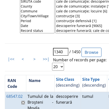
/ 1450
|<<
<
>
>>|
Number of records per page:
Site Class
Site Type
RAN
Name
(descending)
(descending)
Code
68547.02
Tumulul de la
descoperire
tumul
Broşteni -
funerară
Movila.