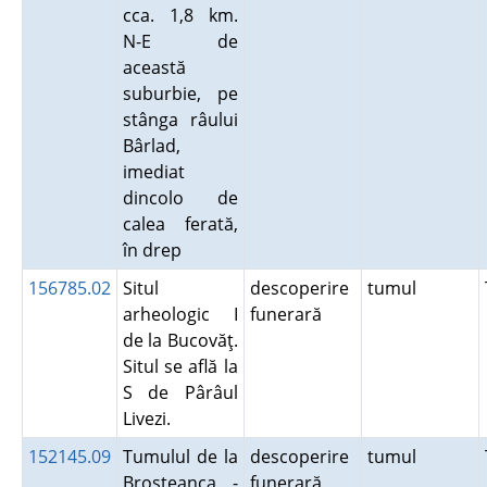
cca. 1,8 km.
N-E de
această
suburbie, pe
stânga râului
Bârlad,
imediat
dincolo de
calea ferată,
în drep
156785.02
Situl
descoperire
tumul
arheologic I
funerară
de la Bucovăţ.
Situl se află la
S de Pârâul
Livezi.
152145.09
Tumulul de la
descoperire
tumul
Broşteanca -
funerară