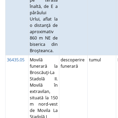
pe terasa
înaltă, de E a
pârâului
Urlui, aflat la
o distanţă de
aproximativ
860 m NE de
biserica din
Broşteanca.
36435.05
Movilă
descoperire
tumul
funerară la
funerară
Broscăuţi-La
Stadolă II.
Movilă în
extravilan,
situată la 150
m nord-vest
de Movila La
Stadolă I