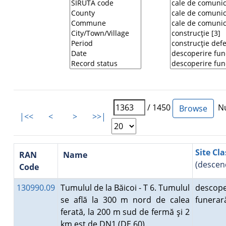
/ 1450
Nu
|<<
<
>
>>|
Site Cla
RAN
Name
(descen
Code
130990.09
Tumulul de la Băicoi - T 6. Tumulul
descope
se află la 300 m nord de calea
funera
ferată, la 200 m sud de fermă şi 2
km est de DN1 (DE 60).