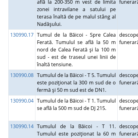
află la 200-350 m vest de limita
funera
zonei intravilane a satului pe
terasa înaltă de pe malul stâng al
Nadăşului.
130990.17
Tumul de la Băicoi - Spre Calea
descope
Ferată. Tumulul se află la 50 m
funera
nord de Calea Ferată şi la 100 m
sud - est de traseul unei linii de
înaltă tensiune.
130990.08
Tumulul de la Băicoi - T 5. Tumulul
descope
este poziţionat la 300 m sud de o
funera
fermă şi 50 m sud est de DN1.
130990.04
Tumulul de la Băicoi - T 1. Tumulul
descope
se află la 500 m sud de DJ 215.
funera
130990.14
Tumulul de la Băicoi - T 11.
descope
Tumulul este poziţionat la 60 m
funera