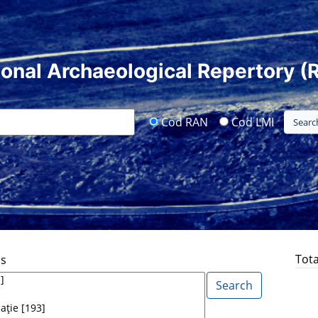
ional Archaeological Repertory (
Cod RAN
Cod LMI
Tota
ds