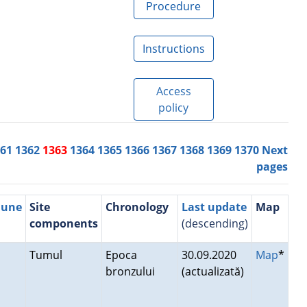
Procedure
Instructions
Access
policy
361
1362
1363
1364
1365
1366
1367
1368
1369
1370
Next
pages
mune
Site
Chronology
Last update
Map
components
(descending)
Tumul
Epoca
30.09.2020
Map
*
bronzului
(actualizată)