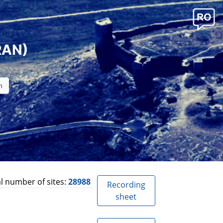
RAN)
l number of sites:
28988
Recording
sheet