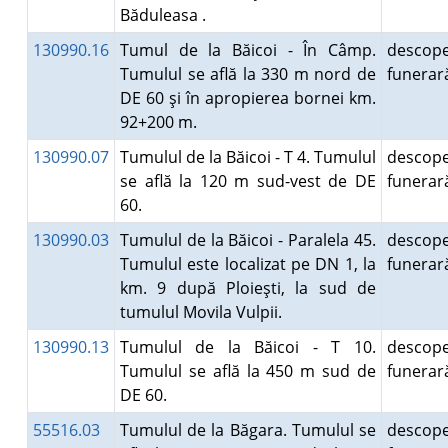
Băduleasa .
130990.16
Tumul de la Băicoi - În Câmp.
descope
Tumulul se află la 330 m nord de
funera
DE 60 şi în apropierea bornei km.
92+200 m.
130990.07
Tumulul de la Băicoi - T 4. Tumulul
descope
se află la 120 m sud-vest de DE
funera
60.
130990.03
Tumulul de la Băicoi - Paralela 45.
descope
Tumulul este localizat pe DN 1, la
funera
km. 9 după Ploieşti, la sud de
tumulul Movila Vulpii.
130990.13
Tumulul de la Băicoi - T 10.
descope
Tumulul se află la 450 m sud de
funera
DE 60.
55516.03
Tumulul de la Băgara. Tumulul se
descope