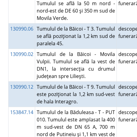
Tumulul se află la 50 m nord -
funera
nord-est de DE 60 şi 350 m sud de
Movila Verde.
130990.06
Tumulul de la Băicoi - T 3. Tumulul
descope
se află poziţionat la 1,2 km sud de
funera
paralela 45.
130990.02
Tumulul de la Băicoi - Movila
descope
Vulpii. Tumulul se află la vest de
funera
DN1, la intersecţia cu drumul
judeţean spre Lilieşti.
130990.12
Tumulul de la Băicoi - T 9. Tumulul
descope
este poziţionat la 1,2 km sud-vest
funera
de hala Interagro.
153847.14
Tumulul de la Băduleasa - T - PUT
descope
010. Tumulul este amplasat la 400
funera
m sud-vest de DN 65 A, 700 m
nord de Putineiu şi 1,1 km vest de