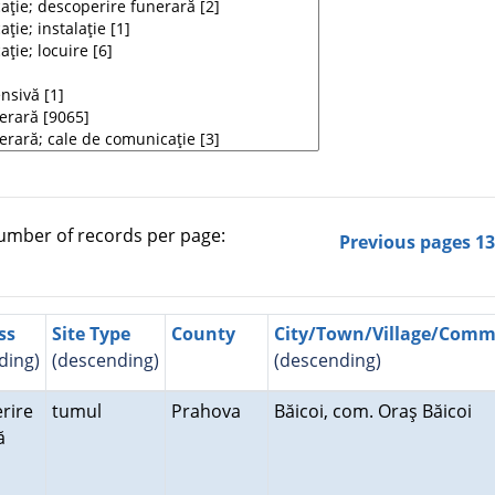
mber of records per page:
Previous pages
1
ss
Site Type
County
City/Town/Village/Com
ding)
(descending)
(descending)
rire
tumul
Prahova
Băicoi, com. Oraş Băicoi
ră