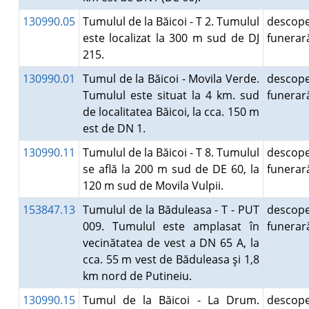
130990.05
Tumulul de la Băicoi - T 2. Tumulul
descope
este localizat la 300 m sud de DJ
funera
215.
130990.01
Tumul de la Băicoi - Movila Verde.
descope
Tumulul este situat la 4 km. sud
funera
de localitatea Băicoi, la cca. 150 m
est de DN 1.
130990.11
Tumulul de la Băicoi - T 8. Tumulul
descope
se află la 200 m sud de DE 60, la
funera
120 m sud de Movila Vulpii.
153847.13
Tumulul de la Băduleasa - T - PUT
descope
009. Tumulul este amplasat în
funera
vecinătatea de vest a DN 65 A, la
cca. 55 m vest de Băduleasa şi 1,8
km nord de Putineiu.
130990.15
Tumul de la Băicoi - La Drum.
descope