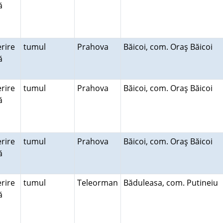
ră
rire
tumul
Prahova
Băicoi, com. Oraş Băicoi
ră
rire
tumul
Prahova
Băicoi, com. Oraş Băicoi
ră
rire
tumul
Prahova
Băicoi, com. Oraş Băicoi
ră
rire
tumul
Teleorman
Băduleasa, com. Putineiu
ră