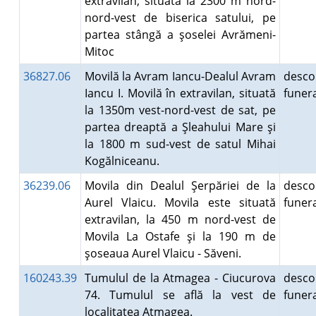
extravilan, situată la 2300 m nord-
nord-vest de biserica satului, pe
partea stângă a şoselei Avrămeni-
Mitoc
36827.06
Movilă la Avram Iancu-Dealul Avram
desco
Iancu I. Movilă în extravilan, situată
fune
la 1350m vest-nord-vest de sat, pe
partea dreaptă a Şleahului Mare şi
la 1800 m sud-vest de satul Mihai
Kogălniceanu.
36239.06
Movila din Dealul Şerpăriei de la
desco
Aurel Vlaicu. Movila este situată
fune
extravilan, la 450 m nord-vest de
Movila La Ostafe şi la 190 m de
şoseaua Aurel Vlaicu - Săveni.
160243.39
Tumulul de la Atmagea - Ciucurova
desco
74. Tumulul se află la vest de
fune
localitatea Atmagea.