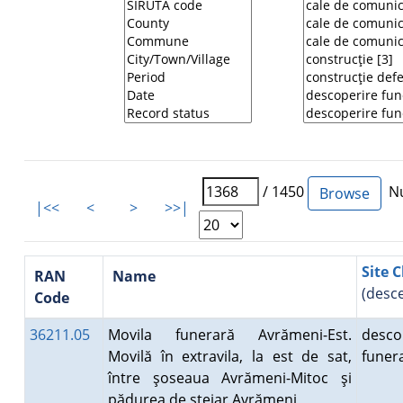
/ 1450
Nu
|<<
<
>
>>|
Site C
RAN
Name
(desc
Code
36211.05
Movila funerară Avrămeni-Est.
desco
Movilă în extravila, la est de sat,
fune
între şoseaua Avrămeni-Mitoc şi
pădurea de stejar Avrămeni