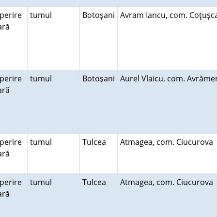
perire
tumul
Botoşani
Avram Iancu, com. Coţuş
rară
perire
tumul
Botoşani
Aurel Vlaicu, com. Avrăm
rară
perire
tumul
Tulcea
Atmagea, com. Ciucurova
rară
perire
tumul
Tulcea
Atmagea, com. Ciucurova
rară