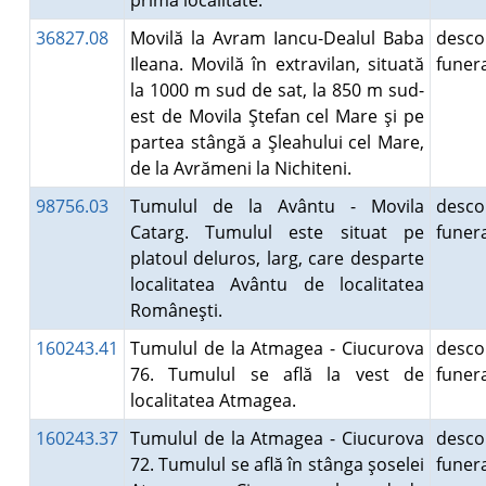
prima localitate.
36827.08
Movilă la Avram Iancu-Dealul Baba
desco
Ileana. Movilă în extravilan, situată
fune
la 1000 m sud de sat, la 850 m sud-
est de Movila Ştefan cel Mare şi pe
partea stângă a Şleahului cel Mare,
de la Avrămeni la Nichiteni.
98756.03
Tumulul de la Avântu - Movila
desco
Catarg. Tumulul este situat pe
fune
platoul deluros, larg, care desparte
localitatea Avântu de localitatea
Româneşti.
160243.41
Tumulul de la Atmagea - Ciucurova
desco
76. Tumulul se află la vest de
fune
localitatea Atmagea.
160243.37
Tumulul de la Atmagea - Ciucurova
desco
72. Tumulul se află în stânga şoselei
fune