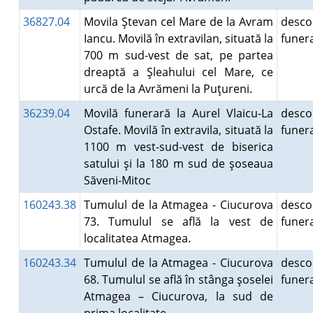
36827.04
Movila Ştevan cel Mare de la Avram
desco
Iancu. Movilă în extravilan, situată la
fune
700 m sud-vest de sat, pe partea
dreaptă a Şleahului cel Mare, ce
urcă de la Avrămeni la Puţureni.
36239.04
Movilă funerară la Aurel Vlaicu-La
desco
Ostafe. Movilă în extravila, situată la
fune
1100 m vest-sud-vest de biserica
satului şi la 180 m sud de şoseaua
Săveni-Mitoc
160243.38
Tumulul de la Atmagea - Ciucurova
desco
73. Tumulul se află la vest de
fune
localitatea Atmagea.
160243.34
Tumulul de la Atmagea - Ciucurova
desco
68. Tumulul se află în stânga şoselei
fune
Atmagea – Ciucurova, la sud de