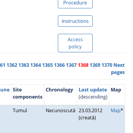
Procedure
Instructions
Access
policy
361
1362
1363
1364
1365
1366
1367
1368
1369
1370
Next
pages
mune
Site
Chronology
Last update
Map
components
(descending)
i
Tumul
Necunoscută
23.03.2012
Map
*
(creată)