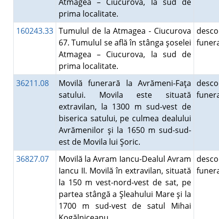
Atmagea – Ciucurova, la sud de
prima localitate.
160243.33
Tumulul de la Atmagea - Ciucurova
desco
67. Tumulul se află în stânga şoselei
fune
Atmagea – Ciucurova, la sud de
prima localitate.
36211.08
Movilă funerară la Avrămeni-Faţa
desco
satului. Movila este situată
fune
extravilan, la 1300 m sud-vest de
biserica satului, pe culmea dealului
Avrămenilor şi la 1650 m sud-sud-
est de Movila lui Şoric.
36827.07
Movilă la Avram Iancu-Dealul Avram
desco
Iancu II. Movilă în extravilan, situată
fune
la 150 m vest-nord-vest de sat, pe
partea stângă a Şleahului Mare şi la
1700 m sud-vest de satul Mihai
Kogălniceanu.