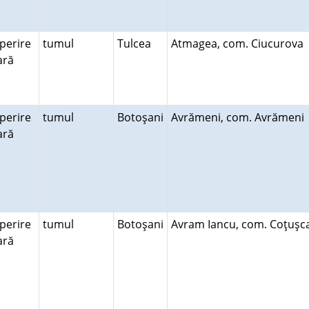
perire
tumul
Tulcea
Atmagea, com. Ciucurova
rară
perire
tumul
Botoşani
Avrămeni, com. Avrămen
rară
perire
tumul
Botoşani
Avram Iancu, com. Coţuş
rară