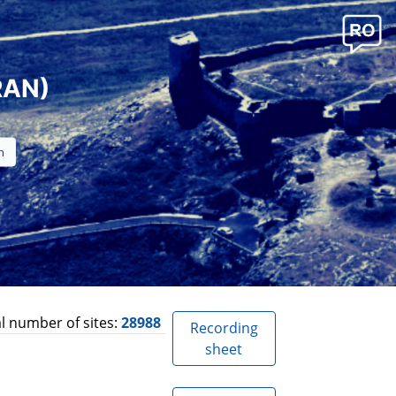
RAN)
l number of sites:
28988
Recording
sheet