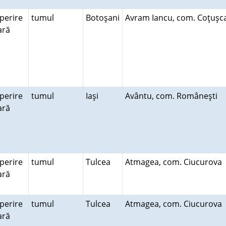
perire
tumul
Botoşani
Avram Iancu, com. Coţuş
rară
perire
tumul
Iaşi
Avântu, com. Româneşti
rară
perire
tumul
Tulcea
Atmagea, com. Ciucurova
rară
perire
tumul
Tulcea
Atmagea, com. Ciucurova
rară