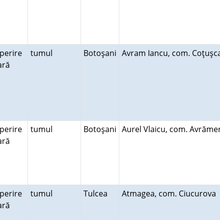
perire
tumul
Botoşani
Avram Iancu, com. Coţuş
rară
perire
tumul
Botoşani
Aurel Vlaicu, com. Avrăm
rară
perire
tumul
Tulcea
Atmagea, com. Ciucurova
rară