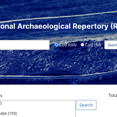
ional Archaeological Repertory (
Cod RAN
Cod LMI
Tota
ds