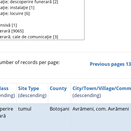
mber of records per page:
Previous pages
1
lass
Site Type
County
City/Town/Village/Com
ending)
(descending)
(descending)
perire
tumul
Botoşani
Avrămeni, com. Avrămen
rară