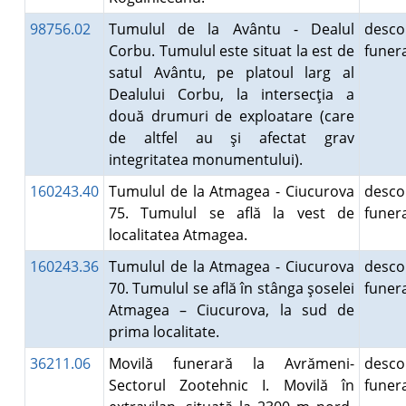
98756.02
Tumulul de la Avântu - Dealul
desco
Corbu. Tumulul este situat la est de
fune
satul Avântu, pe platoul larg al
Dealului Corbu, la intersecţia a
două drumuri de exploatare (care
de altfel au şi afectat grav
integritatea monumentului).
160243.40
Tumulul de la Atmagea - Ciucurova
desco
75. Tumulul se află la vest de
fune
localitatea Atmagea.
160243.36
Tumulul de la Atmagea - Ciucurova
desco
70. Tumulul se află în stânga şoselei
fune
Atmagea – Ciucurova, la sud de
prima localitate.
36211.06
Movilă funerară la Avrămeni-
desco
Sectorul Zootehnic I. Movilă în
fune