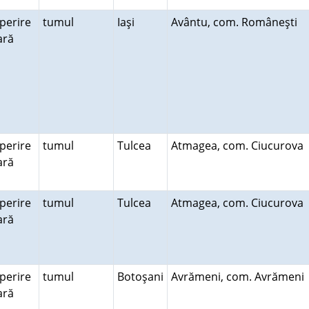
perire
tumul
Iaşi
Avântu, com. Româneşti
rară
perire
tumul
Tulcea
Atmagea, com. Ciucurova
rară
perire
tumul
Tulcea
Atmagea, com. Ciucurova
rară
perire
tumul
Botoşani
Avrămeni, com. Avrămen
rară