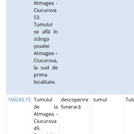
Atmagea -
Ciucurova
53.
Tumulul
se află în
stânga
şoselei
Atmagea –
Ciucurova,
la sud de
prima
localitate.
160243.15
Tumulul
descoperire
tumul
Tu
de la
funerară
Atmagea -
Ciucurova
49.