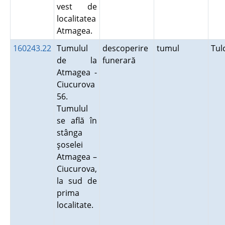
vest de
localitatea
Atmagea.
160243.22
Tumulul
descoperire
tumul
Tu
de la
funerară
Atmagea -
Ciucurova
56.
Tumulul
se află în
stânga
şoselei
Atmagea –
Ciucurova,
la sud de
prima
localitate.