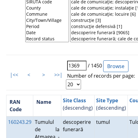
/ 1450
|<<
<
>
>>|
Number of records per page:
Site Class
Site Type
Co
RAN
Name
(descending)
(descending)
Code
160243.29
Tumulul
descoperire
tumul
Tu
de la
funerară
Atmagea -