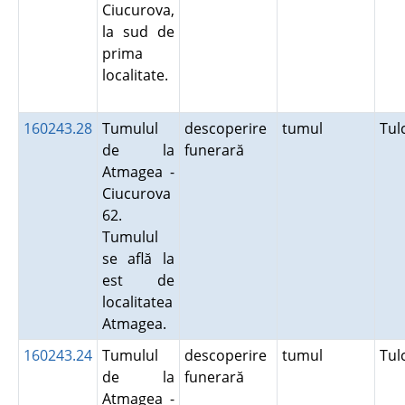
Ciucurova,
la sud de
prima
localitate.
160243.28
Tumulul
descoperire
tumul
Tu
de la
funerară
Atmagea -
Ciucurova
62.
Tumulul
se află la
est de
localitatea
Atmagea.
160243.24
Tumulul
descoperire
tumul
Tu
de la
funerară
Atmagea -