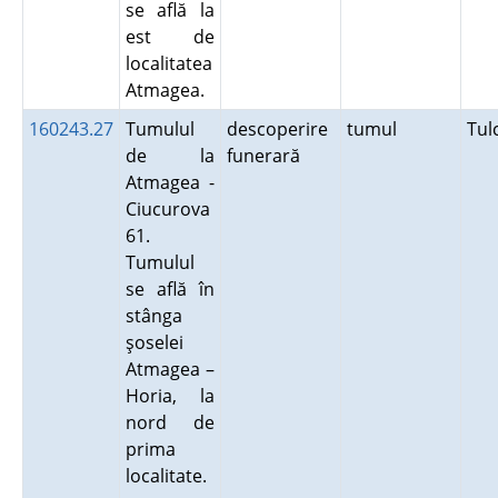
se află la
est de
localitatea
Atmagea.
160243.27
Tumulul
descoperire
tumul
Tu
de la
funerară
Atmagea -
Ciucurova
61.
Tumulul
se află în
stânga
şoselei
Atmagea –
Horia, la
nord de
prima
localitate.