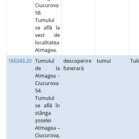
Ciucurova
58.
Tumulul
se află la
vest de
localitatea
Atmagea.
160243.20
Tumulul
descoperire
tumul
Tu
de la
funerară
Atmagea -
Ciucurova
54.
Tumulul
se află în
stânga
şoselei
Atmagea –
Ciucurova,