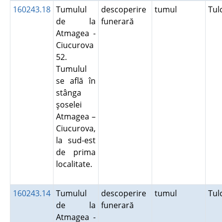
160243.18
Tumulul
descoperire
tumul
Tu
de la
funerară
Atmagea -
Ciucurova
52.
Tumulul
se află în
stânga
şoselei
Atmagea –
Ciucurova,
la sud-est
de prima
localitate.
160243.14
Tumulul
descoperire
tumul
Tu
de la
funerară
Atmagea -