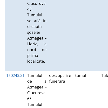
Ciucurova
48.
Tumulul
se află în
dreapta
şoselei
Atmagea –
Horia, la
nord de
prima
localitate.
160243.31
Tumulul
descoperire
tumul
Tu
de la
funerară
Atmagea -
Ciucurova
65.
Tumulul