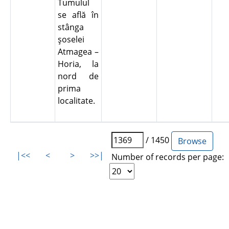
Tumulul
se află în
stânga
şoselei
Atmagea –
Horia, la
nord de
prima
localitate.
/ 1450
|<<
<
>
>>|
Number of records per page: