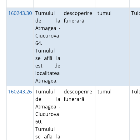
160243.30
Tumulul
descoperire
tumul
Tu
de la
funerară
Atmagea -
Ciucurova
64.
Tumulul
se află la
est de
localitatea
Atmagea.
160243.26
Tumulul
descoperire
tumul
Tu
de la
funerară
Atmagea -
Ciucurova
60.
Tumulul
se află la