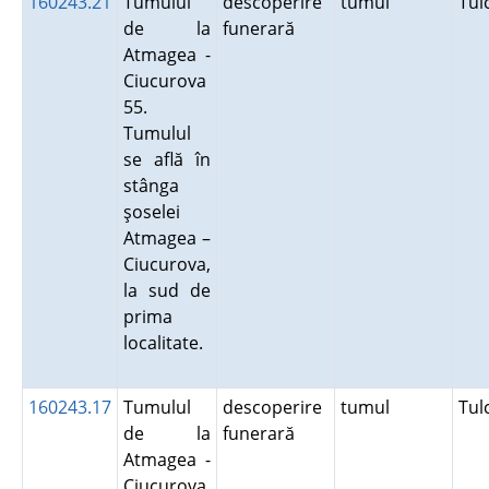
160243.21
Tumulul
descoperire
tumul
Tu
de la
funerară
Atmagea -
Ciucurova
55.
Tumulul
se află în
stânga
şoselei
Atmagea –
Ciucurova,
la sud de
prima
localitate.
160243.17
Tumulul
descoperire
tumul
Tu
de la
funerară
Atmagea -
Ciucurova