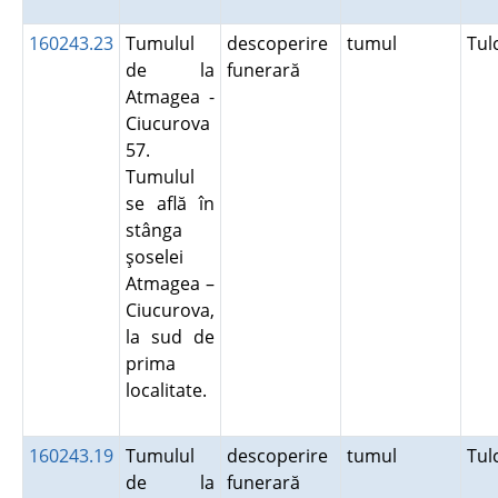
160243.23
Tumulul
descoperire
tumul
Tu
de la
funerară
Atmagea -
Ciucurova
57.
Tumulul
se află în
stânga
şoselei
Atmagea –
Ciucurova,
la sud de
prima
localitate.
160243.19
Tumulul
descoperire
tumul
Tu
de la
funerară