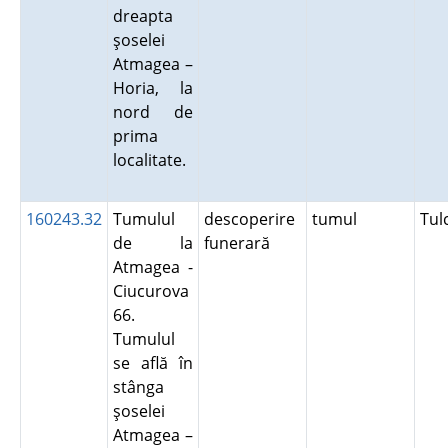
dreapta
şoselei
Atmagea –
Horia, la
nord de
prima
localitate.
160243.32
Tumulul
descoperire
tumul
Tu
de la
funerară
Atmagea -
Ciucurova
66.
Tumulul
se află în
stânga
şoselei
Atmagea –