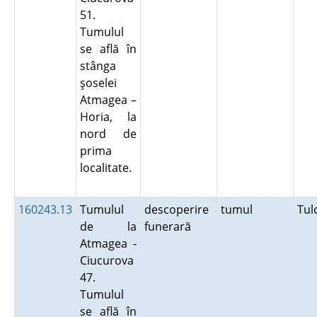
51.
Tumulul
se află în
stânga
şoselei
Atmagea –
Horia, la
nord de
prima
localitate.
160243.13
Tumulul
descoperire
tumul
Tu
de la
funerară
Atmagea -
Ciucurova
47.
Tumulul
se află în