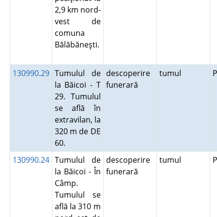
2,9 km nord-
vest de
comuna
Bălăbăneşti.
130990.29
Tumulul de
descoperire
tumul
P
la Băicoi - T
funerară
29. Tumulul
se află în
extravilan, la
320 m de DE
60.
130990.24
Tumulul de
descoperire
tumul
P
la Băicoi - În
funerară
Câmp.
Tumulul se
află la 310 m