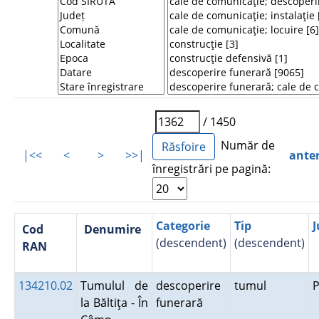
/ 1450
Număr de
|<<
<
>
>>|
ante
înregistrări pe pagină:
Categorie
Tip
J
Cod
Denumire
(descendent)
(descendent)
RAN
134210.02
Tumulul de
descoperire
tumul
P
la Băltiţa - În
funerară