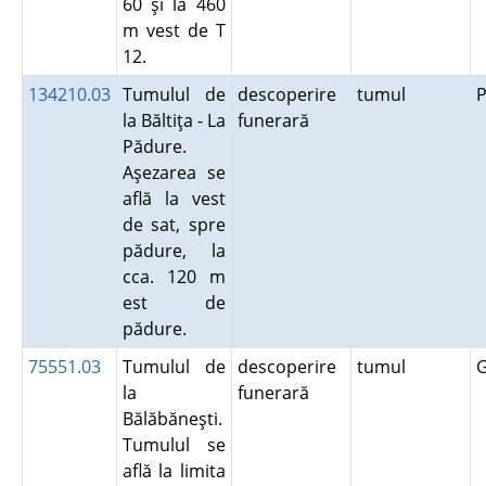
60 şi la 460
m vest de T
12.
134210.03
Tumulul de
descoperire
tumul
P
la Băltiţa - La
funerară
Pădure.
Aşezarea se
află la vest
de sat, spre
pădure, la
cca. 120 m
est de
pădure.
75551.03
Tumulul de
descoperire
tumul
G
la
funerară
Bălăbăneşti.
Tumulul se
află la limita