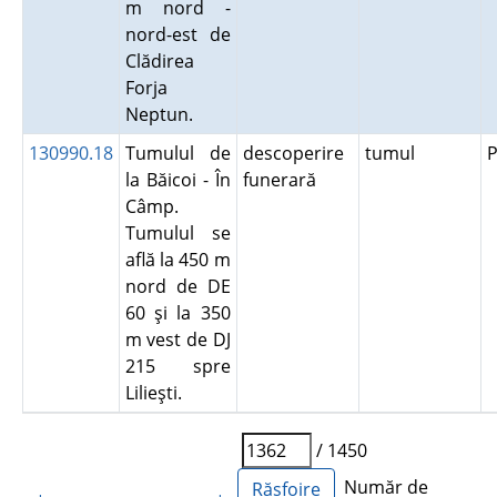
m nord -
nord-est de
Clădirea
Forja
Neptun.
130990.18
Tumulul de
descoperire
tumul
P
la Băicoi - În
funerară
Câmp.
Tumulul se
află la 450 m
nord de DE
60 şi la 350
m vest de DJ
215 spre
Lilieşti.
/ 1450
Număr de