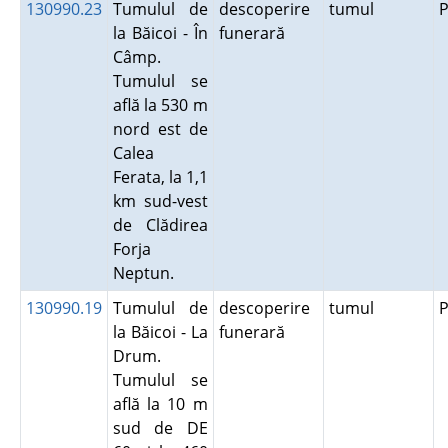
130990.23
Tumulul de
descoperire
tumul
P
la Băicoi - În
funerară
Câmp.
Tumulul se
află la 530 m
nord est de
Calea
Ferata, la 1,1
km sud-vest
de Clădirea
Forja
Neptun.
130990.19
Tumulul de
descoperire
tumul
P
la Băicoi - La
funerară
Drum.
Tumulul se
află la 10 m
sud de DE