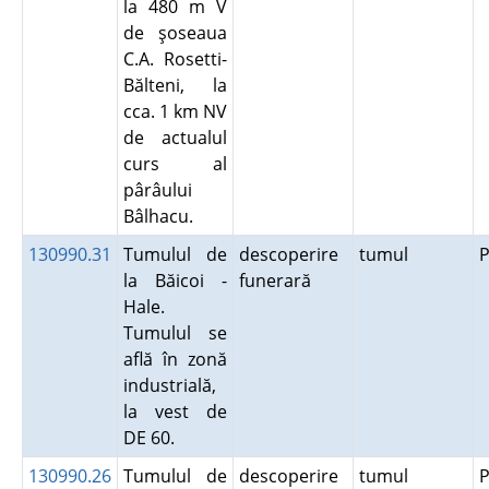
la 480 m V
de şoseaua
C.A. Rosetti-
Bălteni, la
cca. 1 km NV
de actualul
curs al
pârâului
Bâlhacu.
130990.31
Tumulul de
descoperire
tumul
P
la Băicoi -
funerară
Hale.
Tumulul se
află în zonă
industrială,
la vest de
DE 60.
130990.26
Tumulul de
descoperire
tumul
P