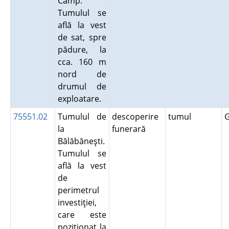
Câmp.
Tumulul se
află la vest
de sat, spre
pădure, la
cca. 160 m
nord de
drumul de
exploatare.
75551.02
Tumulul de
descoperire
tumul
G
la
funerară
Bălăbăneşti.
Tumulul se
află la vest
de
perimetrul
investiţiei,
care este
poziţionat la