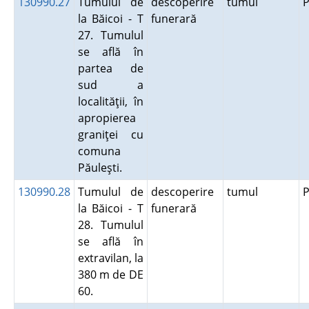
130990.27
Tumulul de
descoperire
tumul
P
la Băicoi - T
funerară
27. Tumulul
se află în
partea de
sud a
localităţii, în
apropierea
graniţei cu
comuna
Păuleşti.
130990.28
Tumulul de
descoperire
tumul
P
la Băicoi - T
funerară
28. Tumulul
se află în
extravilan, la
380 m de DE
60.