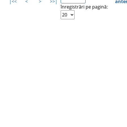
|<<
<
>
>>|
ante
înregistrări pe pagină: