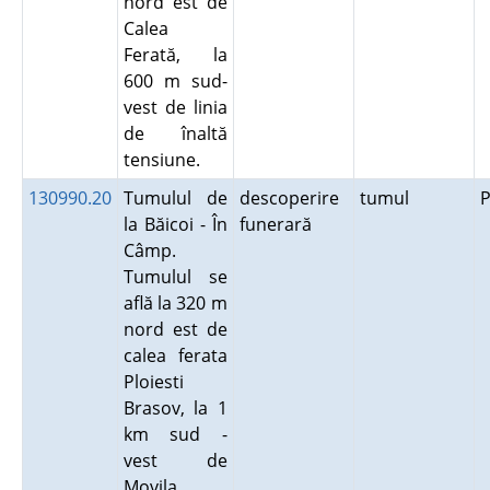
nord est de
Calea
Ferată, la
600 m sud-
vest de linia
de înaltă
tensiune.
130990.20
Tumulul de
descoperire
tumul
P
la Băicoi - În
funerară
Câmp.
Tumulul se
află la 320 m
nord est de
calea ferata
Ploiesti
Brasov, la 1
km sud -
vest de
Movila