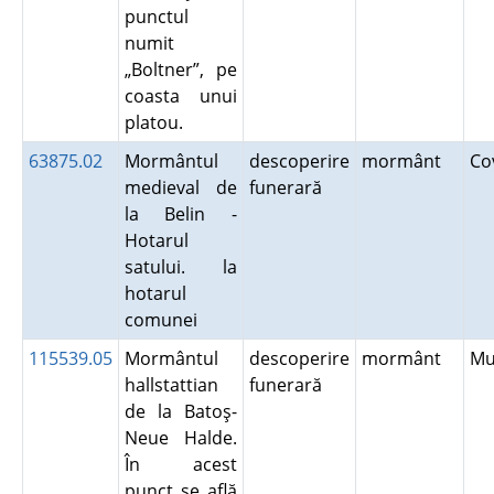
punctul
numit
„Boltner”, pe
coasta unui
platou.
63875.02
Mormântul
descoperire
mormânt
Co
medieval de
funerară
la Belin -
Hotarul
satului. la
hotarul
comunei
115539.05
Mormântul
descoperire
mormânt
Mu
hallstattian
funerară
de la Batoş-
Neue Halde.
În acest
punct se află