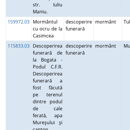
str. Iuliu
Maniu.
159972.03
Mormântul
descoperire
mormânt
Tu
cu ocru de la
funerară
Casimcea
115833.03
Descoperirea
descoperire
mormânt
Mu
funerară de
funerară
la Bogata -
Podul C.F.R.
Descoperirea
funerară a
fost făcută
pe terenul
dintre podul
de cale
ferată, apa
Mureşului şi
canton.