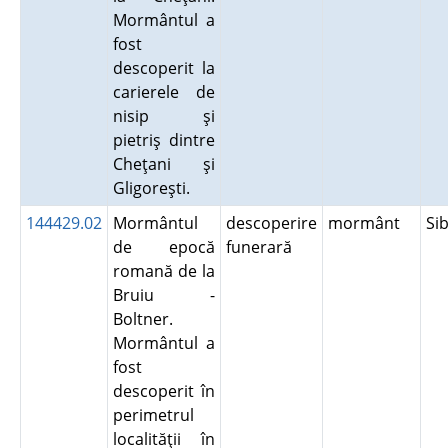
Mormântul a
fost
descoperit la
carierele de
nisip şi
pietriş dintre
Cheţani şi
Gligoreşti.
144429.02
Mormântul
descoperire
mormânt
Si
de epocă
funerară
romană de la
Bruiu -
Boltner.
Mormântul a
fost
descoperit în
perimetrul
localităţii în