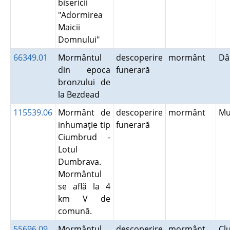
bisericii
"Adormirea
Maicii
Domnului"
66349.01
Mormântul
descoperire
mormânt
Dâ
din epoca
funerară
bronzului de
la Bezdead
115539.06
Mormânt de
descoperire
mormânt
Mu
inhumaţie tip
funerară
Ciumbrud -
Lotul
Dumbrava.
Mormântul
se află la 4
km V de
comună.
55696.09
Mormântul
descoperire
mormânt
Cl