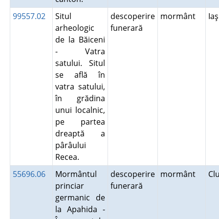
99557.02
Situl
descoperire
mormânt
Ia
arheologic
funerară
de la Băiceni
- Vatra
satului. Situl
se află în
vatra satului,
în grădina
unui localnic,
pe partea
dreaptă a
pârâului
Recea.
55696.06
Mormântul
descoperire
mormânt
Cl
princiar
funerară
germanic de
la Apahida -