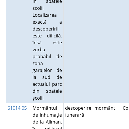
În spatele
şcolii.
Localizarea
exactă a
descoperirii
este dificilă,
însă este
vorba
probabil de
zona
garajelor de
la sud de
actualul parc
din spatele
şcolii.
61014.05
Mormântul
descoperire
mormânt
Co
de inhumaţie
funerară
de la Aliman.
în mijlocul