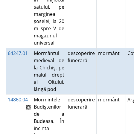
satului, pe
marginea
şoselei, la 20
m spre V de
magazinul
universal
64247.01
Mormântul
descoperire
mormânt
Co
medieval de
funerară
la Chichiş. pe
malul drept
al Oltului,
lângă pod
14860.04
Mormintele
descoperire
mormânt
Ar
Budiştenilor
funerară
de la
Budeasa. În
incinta