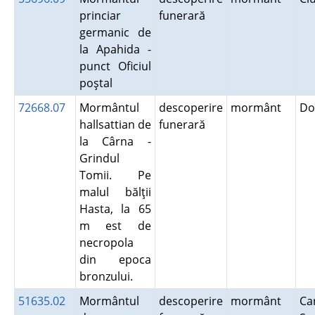
princiar
funerară
germanic de
la Apahida -
punct Oficiul
poştal
72668.07
Mormântul
descoperire
mormânt
Do
hallsattian de
funerară
la Cârna -
Grindul
Tomii. Pe
malul bălţii
Hasta, la 65
m est de
necropola
din epoca
bronzului.
51635.02
Mormântul
descoperire
mormânt
Ca