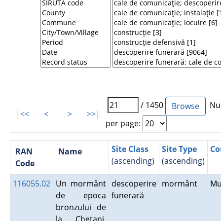
/ 1450
Num
|<<
<
>
>>|
per page:
Site Class
Site Type
Co
RAN
Name
(ascending)
(ascending)
Code
116055.02
Un mormânt
descoperire
mormânt
Mu
de epoca
funerară
bronzului de
la Cheţani.