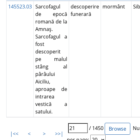
145523.03
Sarcofagul
descoperire
mormânt
Si
de epocă
funerară
romană de la
Amnaş.
Sarcofagul a
fost
descoperit
pe malul
stâng al
pârâului
Aiciliu,
aproape de
intrarea
vestică a
satului.
/ 1450
Num
|<<
<
>
>>|
per page: