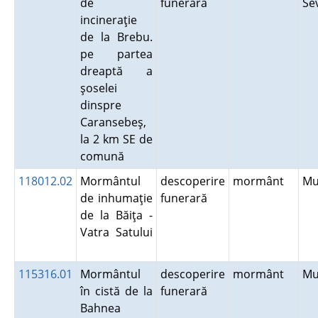
de
funerară
Se
incineraţie
de la Brebu.
pe partea
dreaptă a
şoselei
dinspre
Caransebeş,
la 2 km SE de
comună
118012.02
Mormântul
descoperire
mormânt
Mu
de inhumaţie
funerară
de la Băiţa -
Vatra Satului
115316.01
Mormântul
descoperire
mormânt
Mu
în cistă de la
funerară
Bahnea