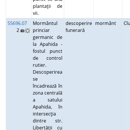
plantaţii de
vii.
55696.07
Mormântul
descoperire
mormânt
Cl
2
princiar
funerară
germanic de
la Apahida -
fostul punct
de control
rutier.
Descoperirea
se
încadrează în
zona centrală
a satului
Apahida, în
intersecţia
dintre str.
Libertăţii cu