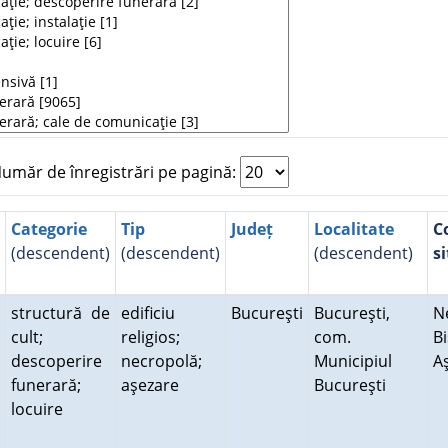
măr de înregistrări pe pagină:
Categorie
Tip
Județ
Localitate
C
(descendent)
(descendent)
(descendent)
si
structură de
edificiu
Bucureşti
Bucureşti,
N
cult;
religios;
com.
Bi
descoperire
necropolă;
Municipiul
A
funerară;
aşezare
Bucureşti
locuire