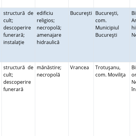
structură de
edificiu
Bucureşti
Bucureşti,
Bi
cult;
religios;
com.
A
descoperire
necropolă;
Municipiul
hi
funerară;
amenajare
Bucureşti
N
instalaţie
hidraulică
structură de
mănăstire;
Vrancea
Trotuşanu,
Bi
cult;
necropolă
com. Moviliţa
o
descoperire
N
funerară
î