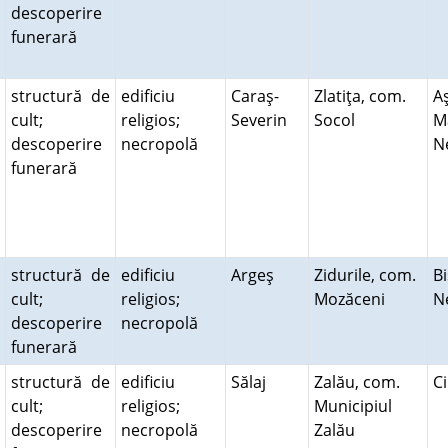
descoperire
funerară
structură de
edificiu
Caraş-
Zlatiţa, com.
A
cult;
religios;
Severin
Socol
M
descoperire
necropolă
N
funerară
structură de
edificiu
Argeş
Zidurile, com.
Bi
cult;
religios;
Mozăceni
N
descoperire
necropolă
funerară
structură de
edificiu
Sălaj
Zalău, com.
C
cult;
religios;
Municipiul
descoperire
necropolă
Zalău