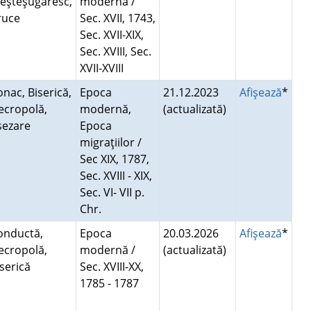
eşteşugăresc,
modernă /
ruce
Sec. XVII, 1743,
Sec. XVII-XIX,
Sec. XVIII, Sec.
XVII-XVIII
nac, Biserică,
Epoca
21.12.2023
Afişează
*
ecropolă,
modernă,
(actualizată)
şezare
Epoca
migraţiilor /
Sec XIX, 1787,
Sec. XVIII - XIX,
Sec. VI- VII p.
Chr.
onductă,
Epoca
20.03.2026
Afişează
*
ecropolă,
modernă /
(actualizată)
iserică
Sec. XVIII-XX,
1785 - 1787