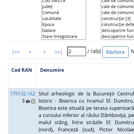
/ 1450
Nu
|<<
<
>
>>|
Cod RAN
Denumire
179132.162
Situl arheologic de la Bucureşti Centrul
3
Istoric - Biserica cu hramul Sf. Dumitru.
Biserica este situată pe terasa superioară
a cursului inferior al râului Dâmboviţa, pe
malul stâng, între străzile Sf. Dumitru
(nord), Franceză (sud), Pictor Nicolae