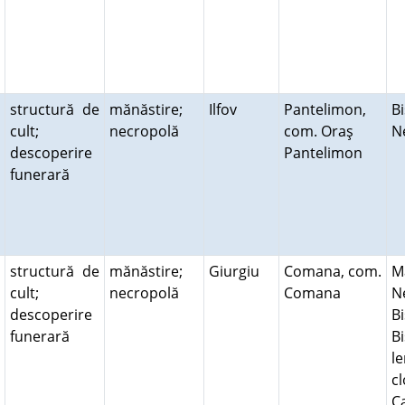
structură de
mănăstire;
Ilfov
Pantelimon,
Bi
cult;
necropolă
com. Oraş
N
descoperire
Pantelimon
funerară
structură de
mănăstire;
Giurgiu
Comana, com.
M
cult;
necropolă
Comana
N
descoperire
Bi
funerară
Bi
l
cl
C