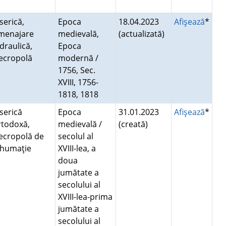
serică,
Epoca
18.04.2023
Afişează
*
menajare
medievală,
(actualizată)
draulică,
Epoca
ecropolă
modernă /
1756, Sec.
XVIII, 1756-
1818, 1818
serică
Epoca
31.01.2023
Afişează
*
rtodoxă,
medievală /
(creată)
ecropolă de
secolul al
nhumaţie
XVIII-lea, a
doua
jumătate a
secolului al
XVIII-lea-prima
jumătate a
secolului al