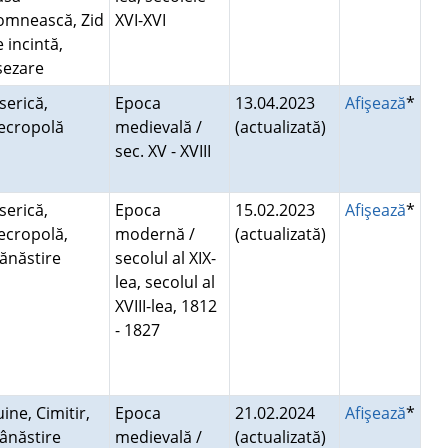
omnească, Zid
XVI-XVI
 incintă,
şezare
serică,
Epoca
13.04.2023
Afişează
*
ecropolă
medievală /
(actualizată)
sec. XV - XVIII
serică,
Epoca
15.02.2023
Afişează
*
ecropolă,
modernă /
(actualizată)
ănăstire
secolul al XIX-
lea, secolul al
XVIII-lea, 1812
- 1827
ine, Cimitir,
Epoca
21.02.2024
Afişează
*
ânăstire
medievală /
(actualizată)