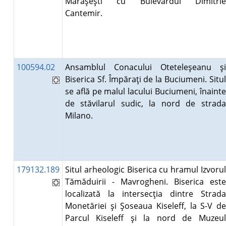
Mărăşeşti cu Bulevardul Dimitrie
Cantemir.
100594.02
Ansamblul Conacului Oteteleşeanu şi
Biserica Sf. Împăraţi de la Buciumeni. Situl
se află pe malul lacului Buciumeni, înainte
de stăvilarul sudic, la nord de strada
Milano.
179132.189
Situl arheologic Biserica cu hramul Izvorul
Tămăduirii - Mavrogheni. Biserica este
localizată la intersecţia dintre Strada
Monetăriei şi Şoseaua Kiseleff, la S-V de
Parcul Kiseleff şi la nord de Muzeul