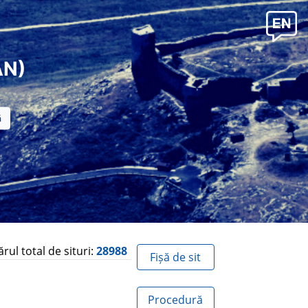
AN)
ul total de situri:
28988
Fișă de sit
Procedură