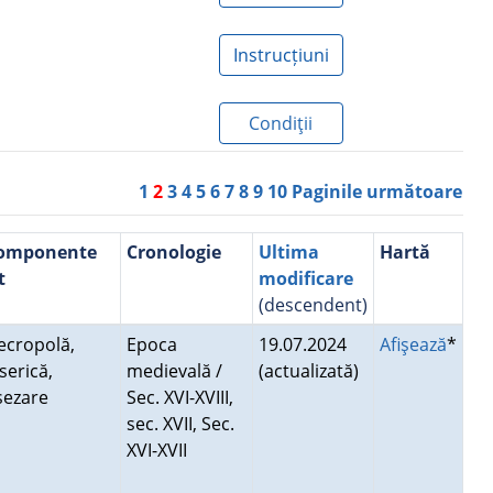
Instrucțiuni
Condiţii
1
2
3
4
5
6
7
8
9
10
Paginile următoare
omponente
Cronologie
Ultima
Hartă
t
modificare
(descendent)
ecropolă,
Epoca
19.07.2024
Afişează
*
serică,
medievală /
(actualizată)
şezare
Sec. XVI-XVIII,
sec. XVII, Sec.
XVI-XVII