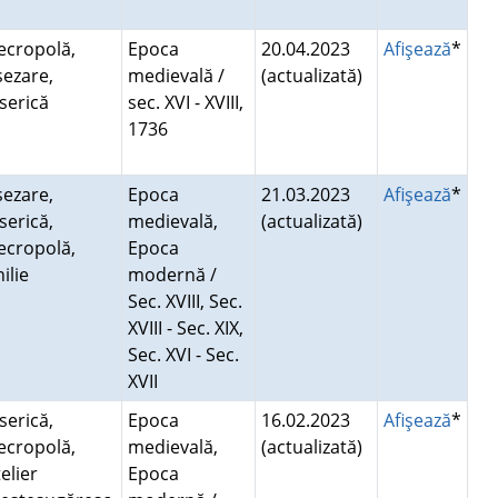
ecropolă,
Epoca
20.04.2023
Afişează
*
şezare,
medievală /
(actualizată)
iserică
sec. XVI - XVIII,
1736
şezare,
Epoca
21.03.2023
Afişează
*
serică,
medievală,
(actualizată)
ecropolă,
Epoca
hilie
modernă /
Sec. XVIII, Sec.
XVIII - Sec. XIX,
Sec. XVI - Sec.
XVII
serică,
Epoca
16.02.2023
Afişează
*
ecropolă,
medievală,
(actualizată)
elier
Epoca