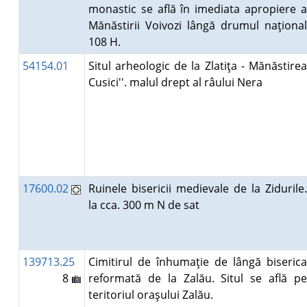
monastic se află în imediata apropiere a
Mănăstirii Voivozi lângă drumul naţional
108 H.
54154.01
Situl arheologic de la Zlatiţa - Mănăstirea
Cusici''. malul drept al râului Nera
17600.02
Ruinele bisericii medievale de la Zidurile.
la cca. 300 m N de sat
139713.25
Cimitirul de înhumaţie de lângă biserica
8
reformată de la Zalău. Situl se află pe
teritoriul oraşului Zalău.