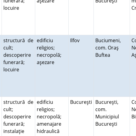
funerară;
aşezare
Bucureşti
m
locuire
C
structură de
edificiu
Ilfov
Buciumeni,
Co
cult;
religios;
com. Oraş
N
descoperire
necropolă;
Buftea
A
funerară;
aşezare
locuire
structură de
edificiu
Bucureşti
Bucureşti,
C
cult;
religios;
com.
N
descoperire
necropolă;
Municipiul
B
funerară;
amenajare
Bucureşti
instalaţie
hidraulică