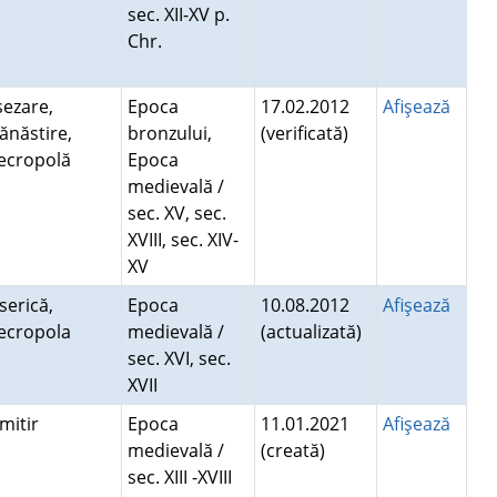
sec. XII-XV p.
Chr.
şezare,
Epoca
17.02.2012
Afişează
ănăstire,
bronzului,
(verificată)
ecropolă
Epoca
medievală /
sec. XV, sec.
XVIII, sec. XIV-
XV
serică,
Epoca
10.08.2012
Afişează
ecropola
medievală /
(actualizată)
sec. XVI, sec.
XVII
imitir
Epoca
11.01.2021
Afişează
medievală /
(creată)
sec. XIII -XVIII