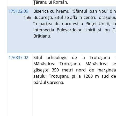
Ţăranului Român.
179132.09
Biserica cu hramul "Sfântul Ioan Nou" din
1
Bucureşti. Situl se află în centrul oraşului,
în partea de nord-est a Pieţei Unirii, la
intersecţia Bulevardelor Unirii şi Ion C.
Brătianu.
176837.02
Situl arheologic de la Trotuşanu -
Mănăstirea Trotuşanu. Mănăstirea se
găseşte 350 metri nord de marginea
satului Trotuşanu şi la 1200 m sud de
pârâul Carecna.