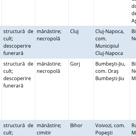
d
de
A
structură de
mănăstire;
Cluj
Cluj-Napoca,
Bi
cult;
necropolă
com.
N
descoperire
Municipiul
funerară
Cluj-Napoca
structură de
mănăstire;
Gorj
Bumbeşti-Jiu,
Bi
cult;
necropolă
com. Oraş
N
descoperire
Bumbeşti-Jiu
M
funerară
structură de
mănăstire;
Bihor
Voivozi, com.
Ru
cult;
cimitir
Popeşti
M