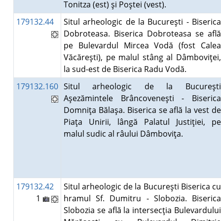
Tonitza (est) şi Poştei (vest).
179132.44
Situl arheologic de la Bucureşti - Biserica
Dobroteasa. Biserica Dobroteasa se află
pe Bulevardul Mircea Vodă (fost Calea
Văcăreşti), pe malul stâng al Dâmboviţei,
la sud-est de Biserica Radu Vodă.
179132.160
Situl arheologic de la Bucureşti
Aşezămintele Brâncoveneşti - Biserica
Domniţa Bălaşa. Biserica se află la vest de
Piaţa Unirii, lângă Palatul Justiţiei, pe
malul sudic al râului Dâmboviţa.
179132.42
Situl arheologic de la Bucureşti Biserica cu
1
hramul Sf. Dumitru - Slobozia. Biserica
Slobozia se află la intersecţia Bulevardului