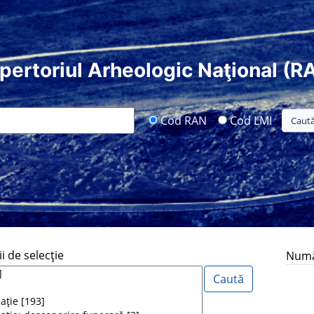
pertoriul Arheologic Naţional (R
Cod RAN
Cod LMI
i de selecţie
Număr