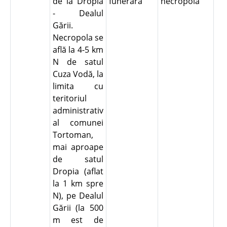
de la Dropia
funerară
necropolă
- Dealul
Gării.
Necropola se
află la 4-5 km
N de satul
Cuza Vodă, la
limita cu
teritoriul
administrativ
al comunei
Tortoman,
mai aproape
de satul
Dropia (aflat
la 1 km spre
N), pe Dealul
Gării (la 500
m est de