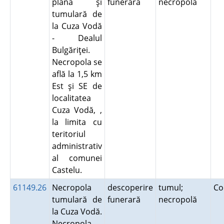
plană şi
funerară
necropolă
tumulară de
la Cuza Vodă
- Dealul
Bulgăriţei.
Necropola se
află la 1,5 km
Est şi SE de
localitatea
Cuza Vodă, ,
la limita cu
teritoriul
administrativ
al comunei
Castelu.
61149.26
Necropola
descoperire
tumul;
Co
tumulară de
funerară
necropolă
la Cuza Vodă.
Necropola