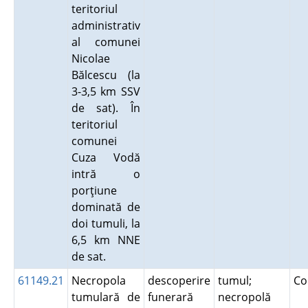
teritoriul
administrativ
al comunei
Nicolae
Bălcescu (la
3-3,5 km SSV
de sat). În
teritoriul
comunei
Cuza Vodă
intră o
porţiune
dominată de
doi tumuli, la
6,5 km NNE
de sat.
61149.21
Necropola
descoperire
tumul;
Co
tumulară de
funerară
necropolă