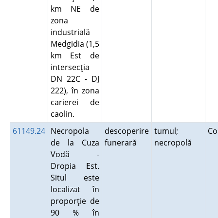
km NE de
zona
industrială
Medgidia (1,5
km Est de
intersecţia
DN 22C - DJ
222), în zona
carierei de
caolin.
61149.24
Necropola
descoperire
tumul;
Co
de la Cuza
funerară
necropolă
Vodă -
Dropia Est.
Situl este
localizat în
proporţie de
90 % în