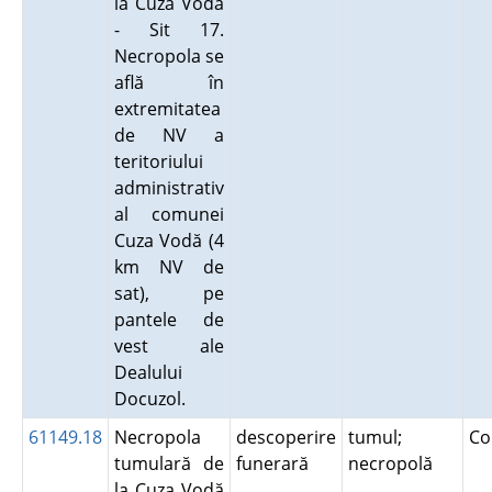
la Cuza Vodă
- Sit 17.
Necropola se
află în
extremitatea
de NV a
teritoriului
administrativ
al comunei
Cuza Vodă (4
km NV de
sat), pe
pantele de
vest ale
Dealului
Docuzol.
61149.18
Necropola
descoperire
tumul;
Co
tumulară de
funerară
necropolă
la Cuza Vodă