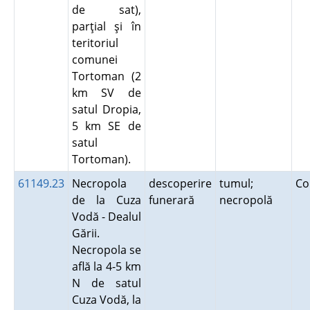
de sat),
parţial şi în
teritoriul
comunei
Tortoman (2
km SV de
satul Dropia,
5 km SE de
satul
Tortoman).
61149.23
Necropola
descoperire
tumul;
Co
de la Cuza
funerară
necropolă
Vodă - Dealul
Gării.
Necropola se
află la 4-5 km
N de satul
Cuza Vodă, la