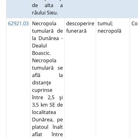
de alta a
râului Sieu.
62921.03
Necropola
descoperire
tumul;
Co
tumulară de
funerară
necropolă
la Dunărea -
Dealul
Boascic.
Necropola
tumulară se
află la
distanţe
cuprinse
între 2,5 şi
3,5 km SE de
localitatea
Dunărea, pe
platoul înalt
aflat între