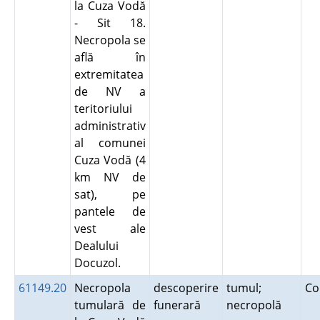
la Cuza Vodă
- Sit 18.
Necropola se
află în
extremitatea
de NV a
teritoriului
administrativ
al comunei
Cuza Vodă (4
km NV de
sat), pe
pantele de
vest ale
Dealului
Docuzol.
61149.20
Necropola
descoperire
tumul;
Co
tumulară de
funerară
necropolă