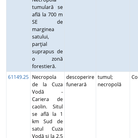
tumulară se
află la 700 m
SE de
marginea
satului,
parţial
suprapus de
o zonă
forestieră.
61149.25
Necropola
descoperire
tumul;
Co
de la Cuza
funerară
necropolă
Vodă -
Cariera de
caolin. Situl
se află la 1
km Sud de
satul Cuza
Vodă şi la 2,5