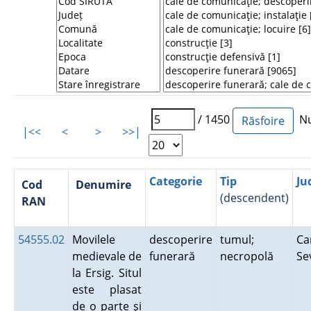
/ 1450
Num
|<<
<
>
>>|
Categorie
Tip
Ju
Cod
Denumire
(descendent)
RAN
54555.02
Movilele
descoperire
tumul;
Ca
medievale de
funerară
necropolă
Se
la Ersig. Situl
este plasat
de o parte şi