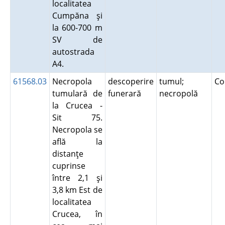
localitatea
Cumpăna şi
la 600-700 m
SV de
autostrada
A4.
61568.03
Necropola
descoperire
tumul;
Co
tumulară de
funerară
necropolă
la Crucea -
Sit 75.
Necropola se
află la
distanţe
cuprinse
între 2,1 şi
3,8 km Est de
localitatea
Crucea, în