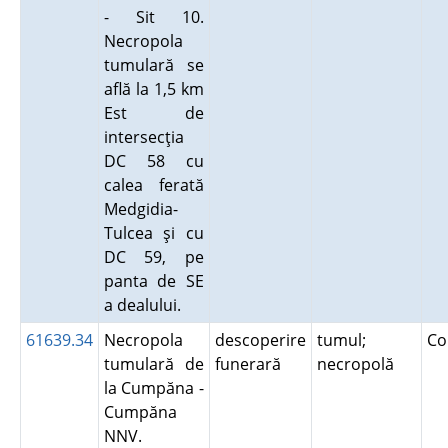
- Sit 10.
Necropola
tumulară se
află la 1,5 km
Est de
intersecţia
DC 58 cu
calea ferată
Medgidia-
Tulcea şi cu
DC 59, pe
panta de SE
a dealului.
61639.34
Necropola
descoperire
tumul;
Co
tumulară de
funerară
necropolă
la Cumpăna -
Cumpăna
NNV.