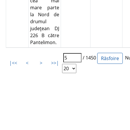
cea mai
mare parte
la Nord de
drumul
judeţean DJ
226 B către
Pantelimon.
/ 1450
Num
|<<
<
>
>>|