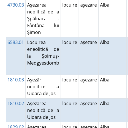
4730.03
Aşezarea
locuire
aşezare
Alba
neolitică de la
Şpălnaca -
Fântâna lui
Şimon
6583.01
Locuirea
locuire
aşezare
Alba
eneolitică de
la Şoimuş-
Medgyesdomb
1810.03
Aşezări
locuire
aşezare
Alba
neolitice la
Uioara de Jos
1810.02
Aşezarea
locuire
aşezare
Alba
neolitică de la
Uioara de Jos
1829.02
Aşezarea
locuire
aşezare
Alba