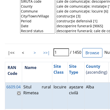
/ 1450
Num
|<<
<
>
>>|
Site
Site
County
RAN
Name
Class
Type
(ascending)
Code
6609.04
Situl rural
locuire
aşezare
Alba
Rimetea
civilă