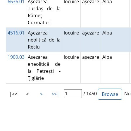
6636.01
Aşezarea
locuire
aşezare
Alba
Turdaş de la
Râmeţ-
Curmături
4516.01
Aşezarea
locuire
aşezare
Alba
neolitică de la
Reciu
1909.03
Aşezarea
locuire
aşezare
Alba
eneolitică de
la Petreşti -
Ţiglărie
/ 1450
Num
|<<
<
>
>>|