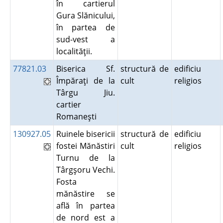
în cartierul
Gura Slănicului,
în partea de
sud-vest a
localităţii.
77821.03
Biserica Sf.
structură de
edificiu
Împăraţi de la
cult
religios
Târgu Jiu.
cartier
Romaneşti
130927.05
Ruinele bisericii
structură de
edificiu
fostei Mănăstiri
cult
religios
Turnu de la
Târgşoru Vechi.
Fosta
mănăstire se
află în partea
de nord est a