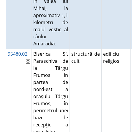
în Valea lui
Mihai, la
aproximativ 1,1
kilometri de
malul vestic al
râului
Amaradia.
95480.02
Biserica Sf.
structură de
edificiu
Paraschiva de
cult
religios
la Târgu
Frumos. în
partea de
nord-est a
oraşului Târgu
Frumos, în
perimetrul unei
baze de
recepţie a
cerealelor.