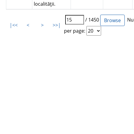
localităţii.
/ 1450
Num
|<<
<
>
>>|
per page: