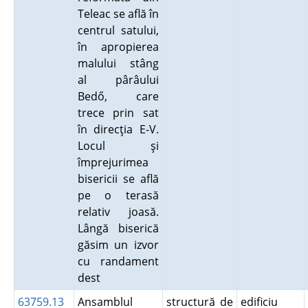
Teleac se află în
centrul satului,
în apropierea
malului stâng
al pârâului
Bedő, care
trece prin sat
în direcţia E-V.
Locul şi
împrejurimea
bisericii se află
pe o terasă
relativ joasă.
Lângă biserică
găsim un izvor
cu randament
dest
63759.13
Ansamblul
structură de
edificiu