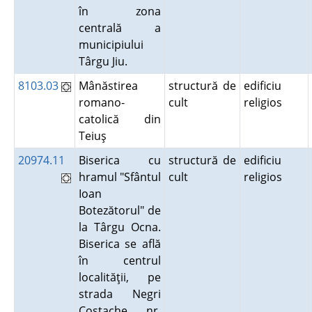
în zona
centrală a
municipiului
Târgu Jiu.
8103.03
Mânăstirea
structură de
edificiu
romano-
cult
religios
catolică din
Teiuş
20974.11
Biserica cu
structură de
edificiu
hramul "Sfântul
cult
religios
Ioan
Botezătorul" de
la Târgu Ocna.
Biserica se află
în centrul
localităţii, pe
strada Negri
Costache, nr.