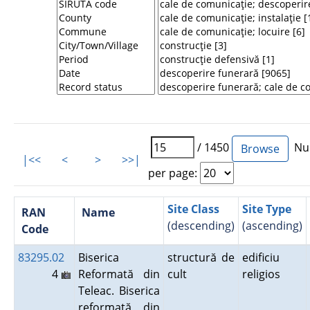
/ 1450
Num
|<<
<
>
>>|
per page:
Site Class
Site Type
RAN
Name
(descending)
(ascending)
Code
83295.02
Biserica
structură de
edificiu
4
Reformată din
cult
religios
Teleac. Biserica
reformată din