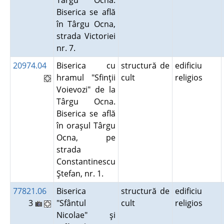
Târgu Ocna.
Biserica se află
în Târgu Ocna,
strada Victoriei
nr. 7.
20974.04
Biserica cu
structură de
edificiu
hramul "Sfinţii
cult
religios
Voievozi" de la
Târgu Ocna.
Biserica se află
în oraşul Târgu
Ocna, pe
strada
Constantinescu
Ştefan, nr. 1.
77821.06
Biserica
structură de
edificiu
3
"Sfântul
cult
religios
Nicolae" şi