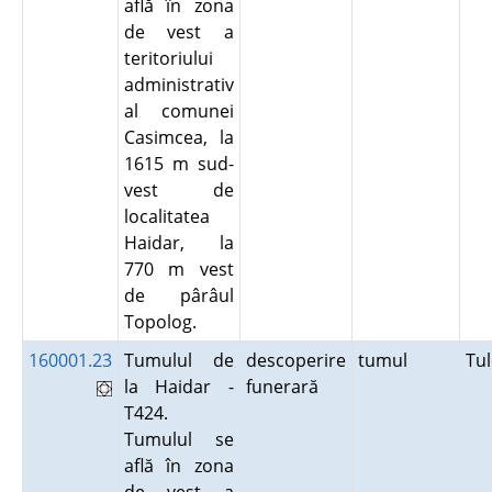
află în zona
de vest a
teritoriului
administrativ
al comunei
Casimcea, la
1615 m sud-
vest de
localitatea
Haidar, la
770 m vest
de pârâul
Topolog.
160001.23
Tumulul de
descoperire
tumul
Tu
la Haidar -
funerară
T424.
Tumulul se
află în zona