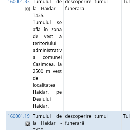
160001.33
Tumulul de
descoperire
tumul
Tu
la Haidar -
funerară
T435.
Tumulul se
află în zona
de vest a
teritoriului
administrativ
al comunei
Casimcea, la
2500 m vest
de
localitatea
Haidar, pe
Dealului
Haidar.
160001.19
Tumulul de
descoperire
tumul
Tu
la Haidar -
funerară