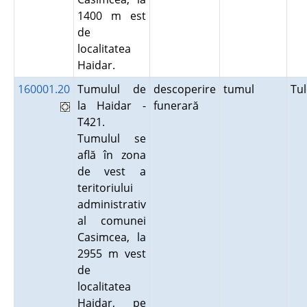
1400 m est
de
localitatea
Haidar.
160001.20
Tumulul de
descoperire
tumul
Tu
la Haidar -
funerară
T421.
Tumulul se
află în zona
de vest a
teritoriului
administrativ
al comunei
Casimcea, la
2955 m vest
de
localitatea
Haidar, pe