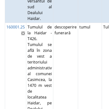
versantul de
sud al
Dealului
Haidar.
160001.25
Tumulul de
descoperire
tumul
Tu
la Haidar -
funerară
T426.
Tumulul se
află în zona
de vest a
teritoriului
administrativ
al comunei
Casimcea, la
1470 m vest
de
localitatea
Haidar, pe
Dealului