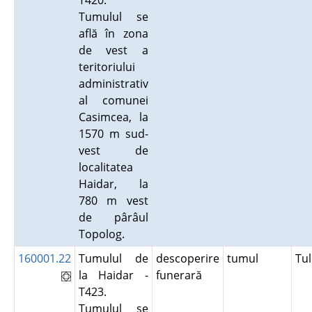
T420.
Tumulul se
află în zona
de vest a
teritoriului
administrativ
al comunei
Casimcea, la
1570 m sud-
vest de
localitatea
Haidar, la
780 m vest
de pârâul
Topolog.
160001.22
Tumulul de
descoperire
tumul
Tu
la Haidar -
funerară
T423.
Tumulul se