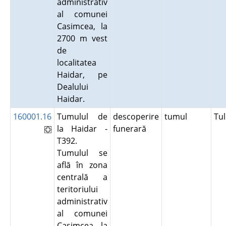
administrativ
al comunei
Casimcea, la
2700 m vest
de
localitatea
Haidar, pe
Dealului
Haidar.
160001.16
Tumulul de
descoperire
tumul
Tu
la Haidar -
funerară
T392.
Tumulul se
află în zona
centrală a
teritoriului
administrativ
al comunei
Casimcea, la