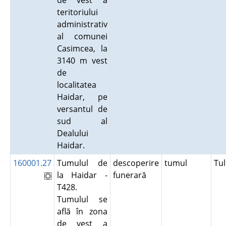
de vest a
teritoriului
administrativ
al comunei
Casimcea, la
3140 m vest
de
localitatea
Haidar, pe
versantul de
sud al
Dealului
Haidar.
160001.27
Tumulul de
descoperire
tumul
Tu
la Haidar -
funerară
T428.
Tumulul se
află în zona
de vest a