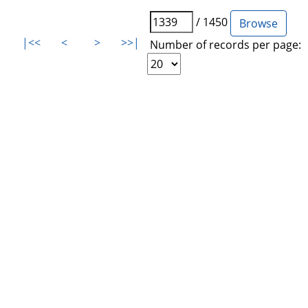
/ 1450
|<<
<
>
>>|
Number of records per page: