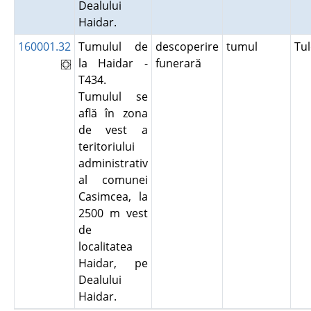
Dealului
Haidar.
160001.32
Tumulul de
descoperire
tumul
Tu
la Haidar -
funerară
T434.
Tumulul se
află în zona
de vest a
teritoriului
administrativ
al comunei
Casimcea, la
2500 m vest
de
localitatea
Haidar, pe
Dealului
Haidar.