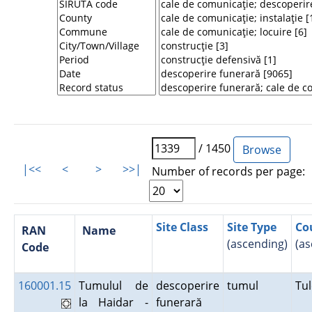
/ 1450
|<<
<
>
>>|
Number of records per page:
Site Class
Site Type
Co
RAN
Name
(ascending)
(as
Code
160001.15
Tumulul de
descoperire
tumul
Tu
la Haidar -
funerară