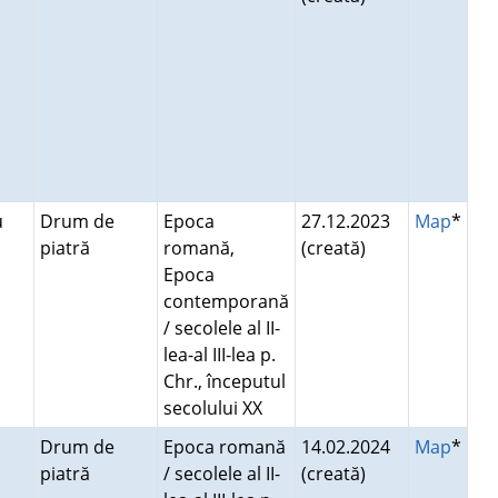
u
Drum de
Epoca
27.12.2023
Map
*
piatră
romană,
(creată)
Epoca
contemporană
/ secolele al II-
lea-al III-lea p.
Chr., începutul
secolului XX
Drum de
Epoca romană
14.02.2024
Map
*
piatră
/ secolele al II-
(creată)