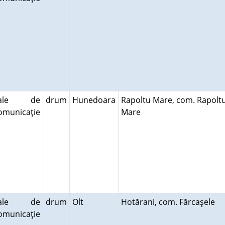
cale de
drum
Hunedoara
Rapoltu Mare, com. Rapolt
omunicaţie
Mare
cale de
drum
Olt
Hotărani, com. Fărcaşele
omunicaţie