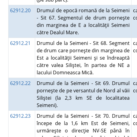
62912.20
Drumul de epocă romană de la Seimeni
- Sit 67. Segmentul de drum porneşte
c
din marginea de E a localităţii Seimeni
către Dealul Mare.
62912.21
Drumul de la Seimeni - Sit 68. Segment
de drum care porneşte din marginea de
c
Est a localităţii Seimeni şi se îndreaptă
către valea Siliştei, în partea de NE a
lacului Domneasca Mică.
62912.22
Drumul de la Seimeni - Sit 69. Drumul
porneşte de pe versantul de Nord al văii
c
Siliştei (la 2,3 km SE de localitatea
Seimeni).
62912.23
Drumul de la Seimeni - Sit 70. Drumul
începe de la 1,6 km Est de Seimeni,
c
urmăreşte o direcţie NV-SE până în