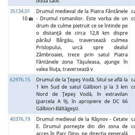
două sate.
35134.01
Drumul medieval de la Piatra Fântânele
10
- Drumul romanilor. Este vorba de un
c
drum de culme pietruit ce se întinde pe
o distanţă de circa 12,8 km dispre
pârâul Bârgău, traversează culmea
Prislopului, urcă spre dealul
Zâmbroaiei, trece prin satul Piatra
Fântănele zona Tăşuleasa, ajunge în
valea Iliuţa, traversează v
62976.15
Drumul de la Ţepeş Vodă. Situl se află la
1 km Sud de satul Gălbiori şi la 3 km
c
Nord de Ţepeş Vodă, în extravilan
(parcela A 9), în apropiere de DC 66
Gălbiori-Băltăgeşti.
40376.19
Drumul medieval de la Râşnov - Cetate
E. Drumul porneşte din din zona de
c
acces în Parc Dino, pe direcţia generală