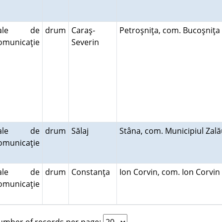
cale de
drum
Caraş-
Petroşniţa, com. Bucoşniţ
omunicaţie
Severin
cale de
drum
Sălaj
Stâna, com. Municipiul Za
omunicaţie
cale de
drum
Constanţa
Ion Corvin, com. Ion Corvi
omunicaţie