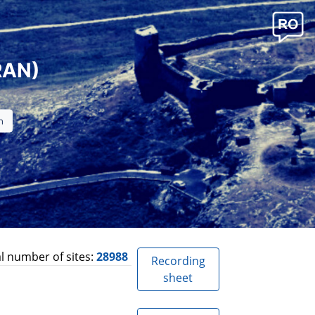
RAN)
l number of sites:
28988
Recording
sheet