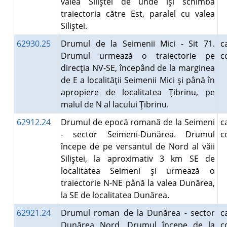
valea Siliştei de unde îşi schimbă
traiectoria către Est, paralel cu valea
Siliştei.
62930.25
Drumul de la Seimenii Mici - Sit 71.
Drumul urmează o traiectorie pe
c
direcţia NV-SE, începând de la marginea
de E a localităţii Seimenii Mici şi până în
apropiere de localitatea Ţibrinu, pe
malul de N al lacului Ţibrinu.
62912.24
Drumul de epocă romană de la Seimeni
- sector Seimeni-Dunărea. Drumul
c
începe de pe versantul de Nord al văii
Siliştei, la aproximativ 3 km SE de
localitatea Seimeni şi urmează o
traiectorie N-NE până la valea Dunărea,
la SE de localitatea Dunărea.
62921.24
Drumul roman de la Dunărea - sector
Dunărea Nord. Drumul începe de la
c