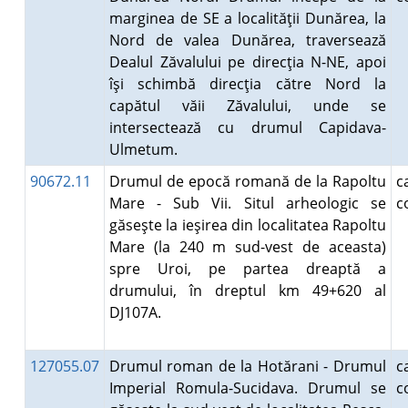
marginea de SE a localităţii Dunărea, la
Nord de valea Dunărea, traversează
Dealul Zăvalului pe direcţia N-NE, apoi
îşi schimbă direcţia către Nord la
capătul văii Zăvalului, unde se
intersectează cu drumul Capidava-
Ulmetum.
90672.11
Drumul de epocă romană de la Rapoltu
Mare - Sub Vii. Situl arheologic se
c
găseşte la ieşirea din localitatea Rapoltu
Mare (la 240 m sud-vest de aceasta)
spre Uroi, pe partea dreaptă a
drumului, în dreptul km 49+620 al
DJ107A.
127055.07
Drumul roman de la Hotărani - Drumul
Imperial Romula-Sucidava. Drumul se
c