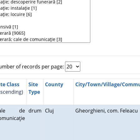
mber of records per page:
ite Class
Site
County
City/Town/Village/Comm
ascending)
Type
cale de
drum
Cluj
Gheorghieni, com. Feleac
omunicaţie