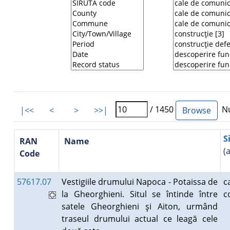
/ 1450
Nu
|<<
<
>
>>|
S
RAN
Name
(
Code
57617.07
Vestigiile drumului Napoca - Potaissa de
la Gheorghieni. Situl se întinde între
c
satele Gheorghieni şi Aiton, urmând
traseul drumului actual ce leagă cele