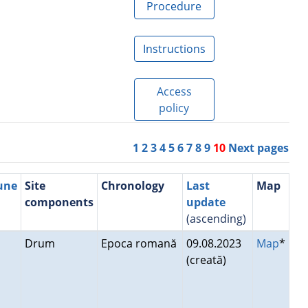
Procedure
Instructions
Access
policy
1
2
3
4
5
6
7
8
9
10
Next pages
une
Site
Chronology
Last
Map
components
update
(ascending)
u
Drum
Epoca romană
09.08.2023
Map
*
(creată)