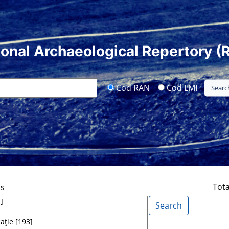
ional Archaeological Repertory (
Cod RAN
Cod LMI
Tota
ds