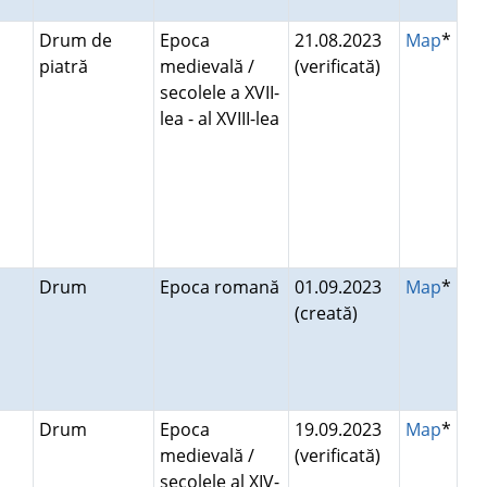
Drum de
Epoca
21.08.2023
Map
*
piatră
medievală /
(verificată)
secolele a XVII-
lea - al XVIII-lea
Drum
Epoca romană
01.09.2023
Map
*
(creată)
Drum
Epoca
19.09.2023
Map
*
medievală /
(verificată)
secolele al XIV-