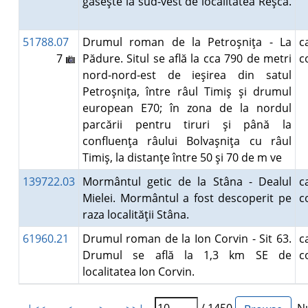
găseşte la sud-vest de localitatea Reşca.
51788.07
Drumul roman de la Petroşniţa - La
7
Pădure. Situl se află la cca 790 de metri
c
nord-nord-est de ieşirea din satul
Petroşniţa, între râul Timiş şi drumul
european E70; în zona de la nordul
parcării pentru tiruri şi până la
confluenţa râului Bolvaşniţa cu râul
Timiş, la distanţe între 50 şi 70 de m ve
139722.03
Mormântul getic de la Stâna - Dealul
Mielei. Mormântul a fost descoperit pe
c
raza localităţii Stâna.
61960.21
Drumul roman de la Ion Corvin - Sit 63.
Drumul se află la 1,3 km SE de
c
localitatea Ion Corvin.