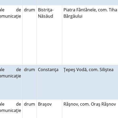
cale de
drum
Bistriţa-
Piatra Fântânele, com. Tiha
omunicaţie
Năsăud
Bârgăului
cale de
drum
Constanţa
Ţepeş Vodă, com. Siliştea
omunicaţie
cale de
drum
Braşov
Râşnov, com. Oraş Râşnov
omunicaţie