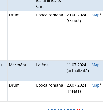
lea-al III-lea p.
Chr.
a
Drum
Epoca romană
20.06.2024
Map
*
(creată)
lău
Mormânt
Latène
11.07.2024
Map
(actualizată)
n
Drum
Epoca romană
23.07.2024
Map
*
(creată)