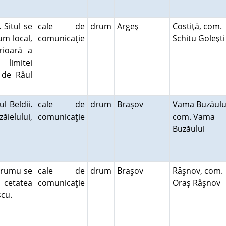
 Situl se
cale de
drum
Argeş
Costiţă, com.
um local,
comunicaţie
Schitu Goleşt
rioară a
 limitei
 de Râul
l Beldii.
cale de
drum
Braşov
Vama Buzăulu
ăielului,
comunicaţie
com. Vama
Buzăului
Drumu se
cale de
drum
Braşov
Râşnov, com.
 cetatea
comunicaţie
Oraş Râşnov
escu.