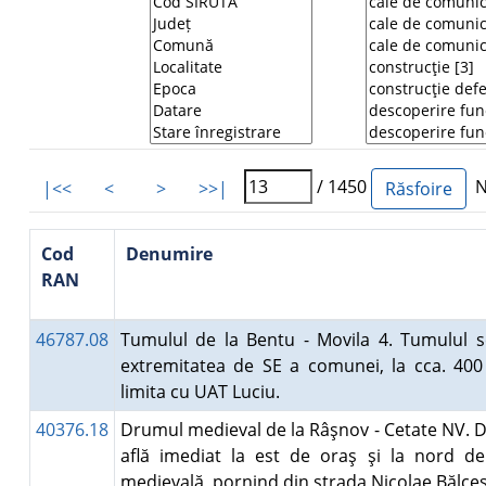
/ 1450
Nu
|<<
<
>
>>|
Cod
Denumire
RAN
46787.08
Tumulul de la Bentu - Movila 4. Tumulul se
extremitatea de SE a comunei, la cca. 40
limita cu UAT Luciu.
40376.18
Drumul medieval de la Râşnov - Cetate NV. 
află imediat la est de oraş şi la nord de
medievală, pornind din strada Nicolae Bălc