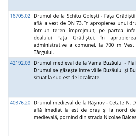
18705.02
Drumul de la Schitu Goleşti - Faţa Grădiştii.
află la vest de DN 73, în apropierea unui dr
într-un teren împrejmuit, pe partea infe
dealului Faţa Grădiştei, în apropierea
administrative a comunei, la 700 m Vest
Târgului.
42192.03
Drumul medieval de la Vama Buzăului - Plaiu
Drumul se găseşte între văile Buzăului şi Buz
situat la sud-est de localitate.
40376.20
Drumul medieval de la Răşnov - Cetate N. 
află imediat la est de oraş şi la nord de
medievală, pornind din strada Nicolae Bălc