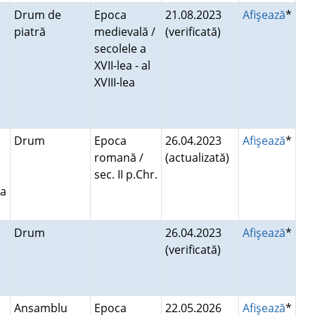
Drum de
Epoca
21.08.2023
Afişează
*
piatră
medievală /
(verificată)
secolele a
XVII-lea - al
XVIII-lea
Drum
Epoca
26.04.2023
Afişează
*
romană /
(actualizată)
sec. II p.Chr.
ra
Drum
26.04.2023
Afişează
*
(verificată)
Ansamblu
Epoca
22.05.2026
Afişează
*