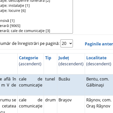
măr de înregistrări pe pagină:
Paginile ante
Categorie
Tip
Județ
Localitate
(ascendent)
(descendent)
(descendent)
 află în
cale de
tunel
Buzău
Bentu, com.
0 m V de
comunicaţie
Gălbinaşi
Drumu se
cale de
drum
Braşov
Râşnov, com.
 cetatea
comunicaţie
Oraş Râşnov
escu.