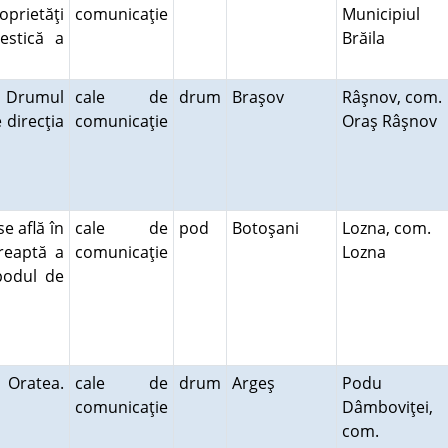
oprietăţi
comunicaţie
Municipiul
estică a
Brăila
. Drumul
cale de
drum
Braşov
Râşnov, com.
 direcţia
comunicaţie
Oraş Râşnov
se află în
cale de
pod
Botoşani
Lozna, com.
dreaptă a
comunicaţie
Lozna
podul de
 Oratea.
cale de
drum
Argeş
Podu
comunicaţie
Dâmboviţei,
com.