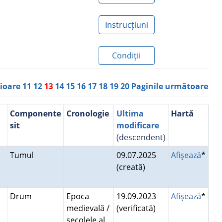
Instrucțiuni
Condiţii
rioare
11
12
13
14
15
16
17
18
19
20
Paginile următoare
Componente
Cronologie
Ultima
Hartă
sit
modificare
(descendent)
Tumul
09.07.2025
Afişează
*
(creată)
Drum
Epoca
19.09.2023
Afişează
*
medievală /
(verificată)
secolele al