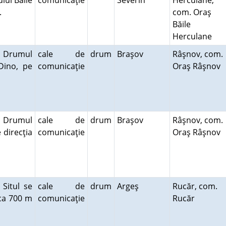
lui Băile
comunicaţie
Severin
Herculane,
e.
com. Oraş
Băile
Herculane
. Drumul
cale de
drum
Braşov
Râşnov, com.
Dino, pe
comunicaţie
Oraş Râşnov
. Drumul
cale de
drum
Braşov
Râşnov, com.
 direcţia
comunicaţie
Oraş Râşnov
Situl se
cale de
drum
Argeş
Rucăr, com.
rca 700 m
comunicaţie
Rucăr