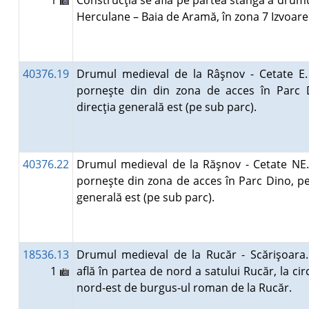
1
Construcţia se află pe partea stângă a drumu
Herculane – Baia de Aramă, în zona 7 Izvoar
40376.19
Drumul medieval de la Râşnov - Cetate E
porneşte din din zona de acces în Parc 
direcţia generală est (pe sub parc).
40376.22
Drumul medieval de la Răşnov - Cetate NE
porneşte din zona de acces în Parc Dino, pe
generală est (pe sub parc).
18536.13
Drumul medieval de la Rucăr - Scărişoara. 
1
află în partea de nord a satului Rucăr, la ci
nord-est de burgus-ul roman de la Rucăr.