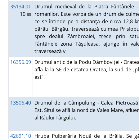
35134.01
Drumul medieval de la Piatra Fântânele 
10
romanilor. Este vorba de un drum de culme 
ce se întinde pe o distanţă de circa 12,8 
pârâul Bârgău, traversează culmea Prislopu
spre dealul Zâmbroaiei, trece prin satu
Fântănele zona Tăşuleasa, ajunge în valea
traversează v
16356.09
Drumul antic de la Podu Dâmboviţei - Oratea.
află la la SE de cetatea Oratea, la sud de „p
est”.
13506.40
Drumul de la Câmpulung - Calea Pietroasă
Est. Situl se află la nord de Valea Mare, aflue
al Râului Târgului.
42691.10
Hruba Pulberăria Nouă de la Brăila. Se gă