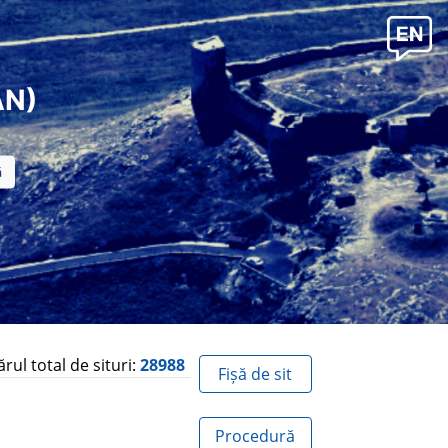
AN)
ul total de situri:
28988
Fișă de sit
Procedură