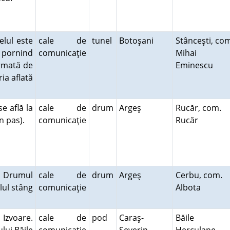
elul este
cale de
tunel
Botoşani
Stânceşti, co
, pornind
comunicaţie
Mihai
ormată de
Eminescu
ia aflată
e află la
cale de
drum
Argeş
Rucăr, com.
în pas).
comunicaţie
Rucăr
. Drumul
cale de
drum
Argeş
Cerbu, com.
lul stâng
comunicaţie
Albota
Izvoare.
cale de
pod
Caraş-
Băile