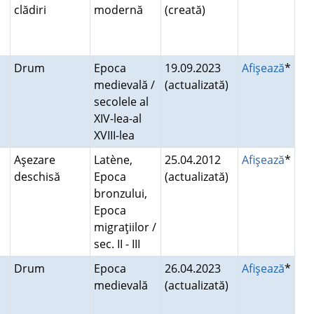
clădiri
modernă
(creată)
Drum
Epoca
19.09.2023
Afişează
*
medievală /
(actualizată)
secolele al
XIV-lea-al
XVIII-lea
Aşezare
Latène,
25.04.2012
Afişează
*
deschisă
Epoca
(actualizată)
bronzului,
Epoca
migraţiilor /
sec. II - III
Drum
Epoca
26.04.2023
Afişează
*
medievală
(actualizată)