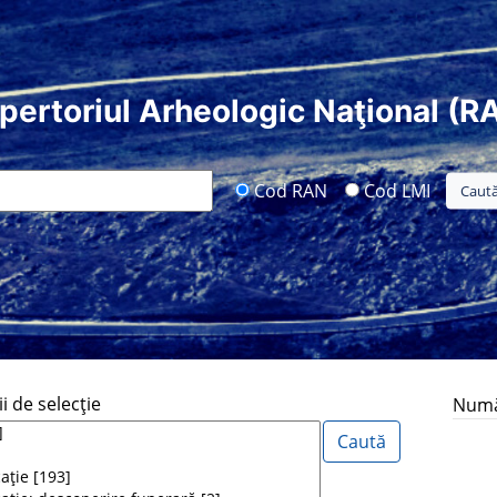
pertoriul Arheologic Naţional (R
Cod RAN
Cod LMI
i de selecţie
Număr