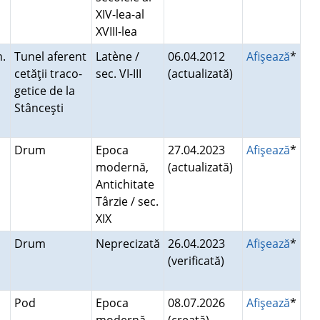
XIV-lea-al
XVIII-lea
m.
Tunel aferent
Latène /
06.04.2012
Afişează
*
cetăţii traco-
sec. VI-III
(actualizată)
getice de la
Stânceşti
Drum
Epoca
27.04.2023
Afişează
*
modernă,
(actualizată)
Antichitate
Târzie / sec.
XIX
Drum
Neprecizată
26.04.2023
Afişează
*
(verificată)
Pod
Epoca
08.07.2026
Afişează
*