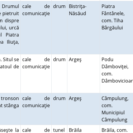
- Drumul
cale de
drum
Bistriţa-
Piatra
pietruit
comunicaţie
Năsăud
Fântânele,
km dispre
com. Tiha
lui, urcă
Bârgăului
l Piatra
 Iliuţa,
 Situl se
cale de
drum
Argeş
Podu
latoul de
comunicaţie
Dâmboviţei,
com.
Dâmbovicioa
 tronson
cale de
drum
Argeş
Câmpulung,
nt stânga
comunicaţie
com.
Municipiul
Câmpulung
seşte la
cale de
tunel
Brăila
Brăila, com.