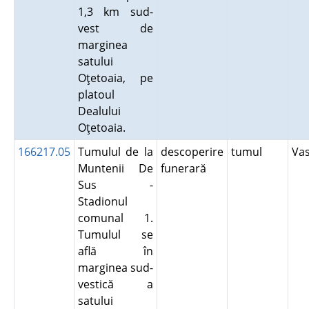
1,3 km sud-
vest de
marginea
satului
Oţetoaia, pe
platoul
Dealului
Oţetoaia.
166217.05
Tumulul de la
descoperire
tumul
Va
Muntenii De
funerară
Sus -
Stadionul
comunal 1.
Tumulul se
află în
marginea sud-
vestică a
satului