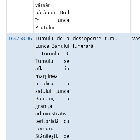
vărsării
pârâului Bud
în lunca
Prutului.
164758.06
Tumulul de la
descoperire
tumul
Va
Lunca Banului
funerară
- Tumulul 3.
Tumulul se
află în
marginea
nordică a
satului Lunca
Banului, la
graniţa
administrativ-
teritorială cu
comuna
Stănileşti, pe