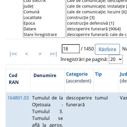
/ 1450
Nu
|<<
<
>
>>|
înregistrări pe pagină:
Categorie
Tip
Jud
Cod
Denumire
(ascendent)
(de
RAN
164801.03
Tumulul de la
descoperire
tumul
Va
Oţetoaia -
funerară
Tumulul 3.
Tumulul se
află la aprox.