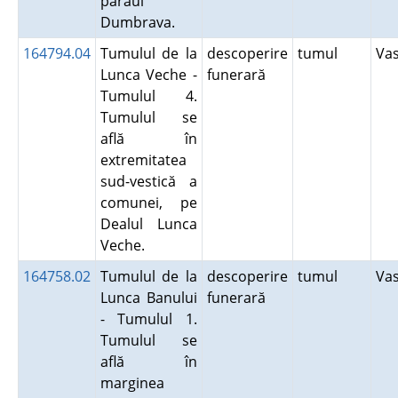
pârâul
Dumbrava.
164794.04
Tumulul de la
descoperire
tumul
Va
Lunca Veche -
funerară
Tumulul 4.
Tumulul se
află în
extremitatea
sud-vestică a
comunei, pe
Dealul Lunca
Veche.
164758.02
Tumulul de la
descoperire
tumul
Va
Lunca Banului
funerară
- Tumulul 1.
Tumulul se
află în
marginea