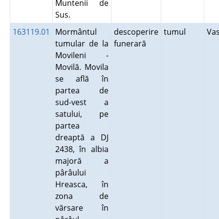
Muntenii de
Sus.
163119.01
Mormântul
descoperire
tumul
Va
tumular de la
funerară
Movileni -
Movilă. Movila
se află în
partea de
sud-vest a
satului, pe
partea
dreaptă a DJ
2438, în albia
majoră a
pârâului
Hreasca, în
zona de
vărsare în