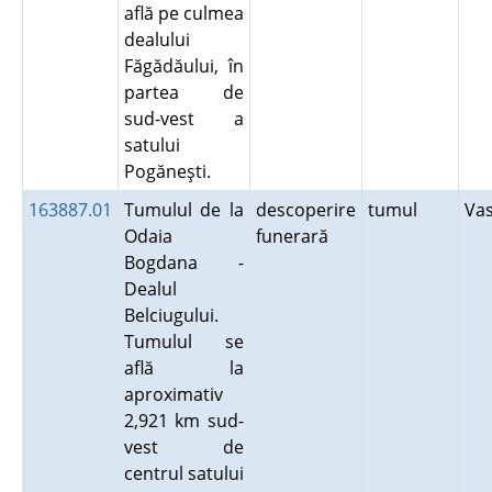
află pe culmea
dealului
Făgădăului, în
partea de
sud-vest a
satului
Pogăneşti.
163887.01
Tumulul de la
descoperire
tumul
Va
Odaia
funerară
Bogdana -
Dealul
Belciugului.
Tumulul se
află la
aproximativ
2,921 km sud-
vest de
centrul satului