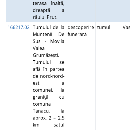
terasa înaltă,
dreaptă a
râului Prut.
166217.02
Tumulul de la
descoperire
tumul
Va
Muntenii De
funerară
Sus - Movila
Valea
Grumăzeşti.
Tumulul se
află în partea
de nord-nord-
est a
comunei, la
graniţă cu
comuna
Tanacu, la
aprox. 2 – 2,5
km satul