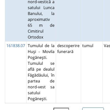
nord-vestică a
satului Lunca
Banului, la
aproximativ
65 m de
Cimitirul
Ortodox
161838.07
Tumulul de la
descoperire
tumul
Va
Huşi - Movila
funerară
Pogăneşti.
Tumulul se
află pe dealul
Făgădăului, în
partea de
nord-vest sa
satului
Pogăneşti.