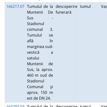
166217.07
Tumulul de la
descoperire
tumul
Va
Muntenii De
funerară
Sus -
Stadionul
comunal 3.
Tumulul se
află în
marginea sud-
vestică a
satului
Muntenii de
Sus, la aprox.
460 m sud de
Stadionul
Comunal şi
aprox. 150 m
est de DN 24.
164794.03
Tumulul de la
descoperire
tumul
Va