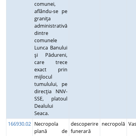
comunei,
aflându-se pe
graniţa
administrativă
dintre
comunele
Lunca Banului
şi Pădureni,
care trece
exact prin
mijlocul
tumulului, pe
direcţia NNV-
SSE, platoul
Dealului
Seaca.
166930.02
Necropola
descoperire
necropolă
Va
plană de
funerară