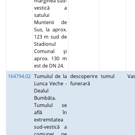
marginea sud-
vestică a
satului
Muntenii de
Sus, la aprox.
123 m sud de
Stadionul
Comunal şi
aprox. 130 m
est de DN 24.
164794.02
Tumulul de la
descoperire
tumul
Va
Lunca Veche -
funerară
Dealul
Bumbăta.
Tumulul se
află în
extremitatea
sud-vestică a
comunei, pe