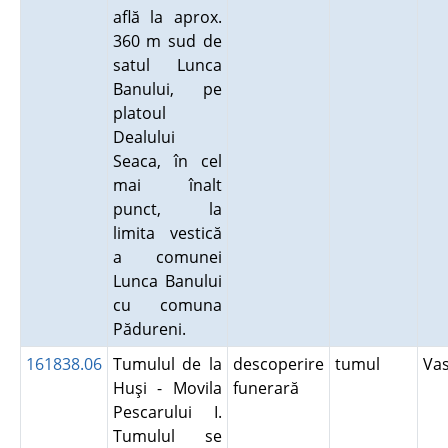
află la aprox.
360 m sud de
satul Lunca
Banului, pe
platoul
Dealului
Seaca, în cel
mai înalt
punct, la
limita vestică
a comunei
Lunca Banului
cu comuna
Pădureni.
161838.06
Tumulul de la
descoperire
tumul
Va
Huşi - Movila
funerară
Pescarului I.
Tumulul se