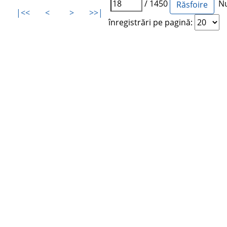
/ 1450
Nu
|<<
<
>
>>|
înregistrări pe pagină: