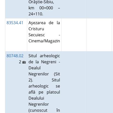
Orăştie-Sibiu,
km 00+000 –
24+110.
83534.41
Aşezarea de la
Cristuru
Secuiesc -
Cinema/Magazin
80748.02
Situl arheologic
2
de la Negreni -
Dealul
Negrenilor (Sit
2). Situl
arheologic se
află pe platoul
Dealului
Negrenilor
(cunoscut în