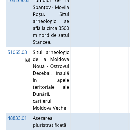
105268.05
Tumulul de la
Spanţov - Movila
Roşu. Situl
arheologic se
află la circa 3500
m nord de satul
Stancea.
51065.03
Situl arheologic
de la Moldova
Nouă - Ostrovul
Decebal. insulă
în apele
teritoriale ale
Dunării,
cartierul
Moldova Veche
48833.01
Aşezarea
pluristratificată