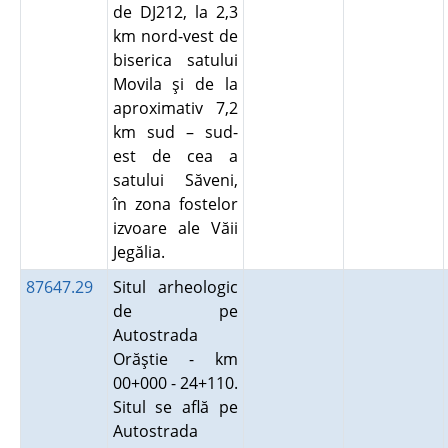
de DJ212, la 2,3
km nord-vest de
biserica satului
Movila şi de la
aproximativ 7,2
km sud – sud-
est de cea a
satului Săveni,
în zona fostelor
izvoare ale Văii
Jegălia.
87647.29
Situl arheologic
de pe
Autostrada
Orăştie - km
00+000 - 24+110.
Situl se află pe
Autostrada