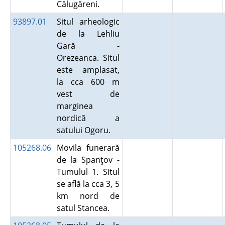
Călugăreni.
93897.01
Situl arheologic
de la Lehliu
Gară -
Orezeanca. Situl
este amplasat,
la cca 600 m
vest de
marginea
nordică a
satului Ogoru.
105268.06
Movila funerară
de la Spanţov -
Tumulul 1. Situl
se află la cca 3, 5
km nord de
satul Stancea.