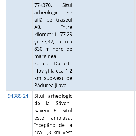
77+370. Situl
arheologic se
află pe traseul
A0, între
kilometrii 77,29
şi 77,37, la cca
830 m nord de
marginea
satului Dărăşti-
Ilfov şi la cca 1,2
km sud-vest de
Pădurea Jilava.
94385.24
Situl arheologic
de la Săveni-
Săveni 8. Situl
este amplasat
începând de la
cca 1,8 km vest