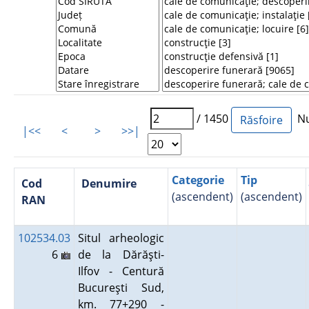
/ 1450
Num
|<<
<
>
>>|
Categorie
Tip
Cod
Denumire
(ascendent)
(ascendent)
RAN
102534.03
Situl arheologic
6
de la Dărăşti-
Ilfov - Centură
Bucureşti Sud,
km. 77+290 -