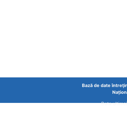
Bază de date întreţi
Națion
Data ultimei