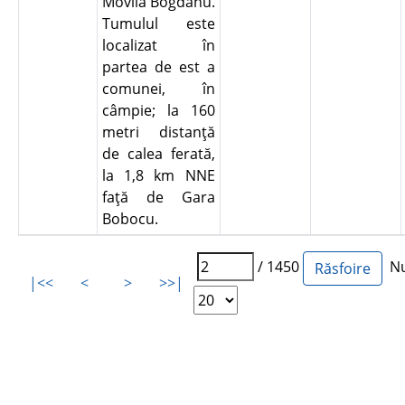
Movila Bogdanu.
Tumulul este
localizat în
partea de est a
comunei, în
câmpie; la 160
metri distanţă
de calea ferată,
la 1,8 km NNE
faţă de Gara
Bobocu.
/ 1450
Num
|<<
<
>
>>|