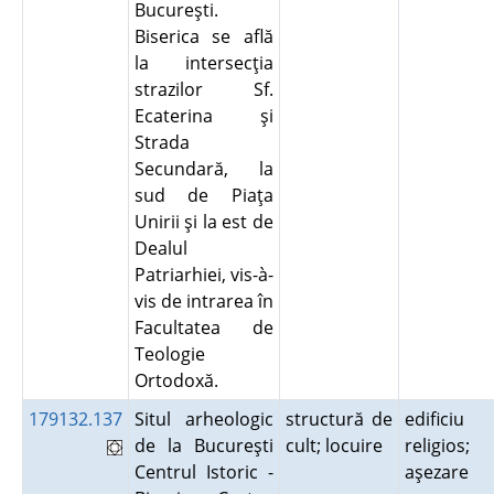
Bucureşti.
Biserica se află
la intersecţia
strazilor Sf.
Ecaterina şi
Strada
Secundară, la
sud de Piaţa
Unirii şi la est de
Dealul
Patriarhiei, vis-à-
vis de intrarea în
Facultatea de
Teologie
Ortodoxă.
179132.137
Situl arheologic
structură de
edificiu
de la Bucureşti
cult; locuire
religios;
Centrul Istoric -
aşezare