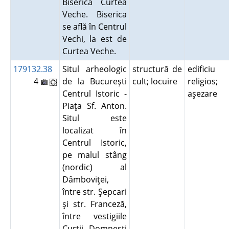
Biserica Curtea
Veche. Biserica
se află în Centrul
Vechi, la est de
Curtea Veche.
179132.38
Situl arheologic
structură de
edificiu
4
de la Bucureşti
cult; locuire
religios;
Centrul Istoric -
aşezare
Piaţa Sf. Anton.
Situl este
localizat în
Centrul Istoric,
pe malul stâng
(nordic) al
Dâmboviţei,
între str. Şepcari
şi str. Franceză,
între vestigiile
Curţii Domneşti