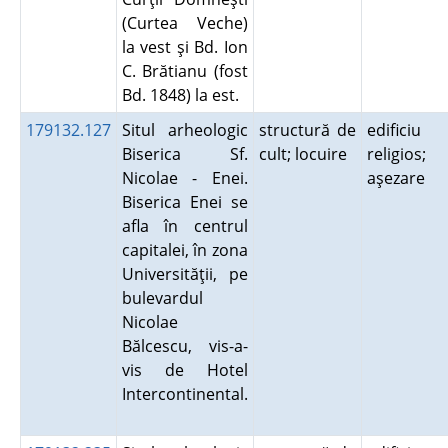
(Curtea Veche)
la vest şi Bd. Ion
C. Brătianu (fost
Bd. 1848) la est.
179132.127
Situl arheologic
structură de
edificiu
Biserica Sf.
cult; locuire
religios;
Nicolae - Enei.
aşezare
Biserica Enei se
afla în centrul
capitalei, în zona
Universităţii, pe
bulevardul
Nicolae
Bălcescu, vis-a-
vis de Hotel
Intercontinental.