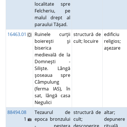
localitate spre
Felcheriu, pe
malul drept al
paraului Tăşad.
16463.01
Ruinele curţii
structură de
edificiu
boiereşti şi
cult; locuire
religios;
biserica
aşezare
medievală de la
Domneşti -
Silişte. Lângă
şoseaua spre
Câmpulung
(ferma IAS), în
sat, lângă casa
Negulici
88494.08
Tezaurul de
structură de
altar;
1
epoca bronzului
cult;
depunere
- peştera
descoperire
rituală