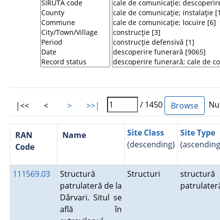
/ 1450
Num
|<<
<
>
>>|
Site Class
Site Type
RAN
Name
(descending)
(ascending
Code
111569.03
Structură
Structuri
structură
patrulateră de la
patrulater
Dârvari. Situl se
află în