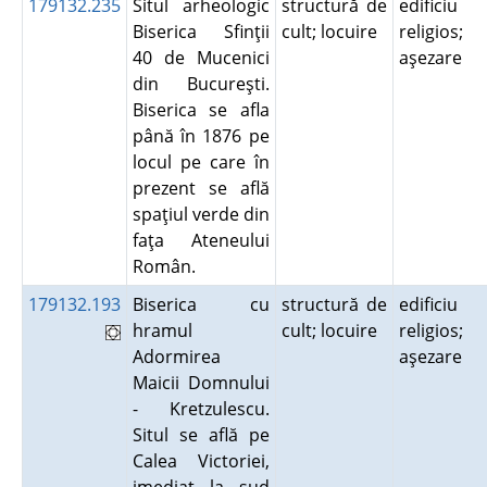
179132.235
Situl arheologic
structură de
edificiu
Biserica Sfinţii
cult; locuire
religios;
40 de Mucenici
aşezare
din Bucureşti.
Biserica se afla
până în 1876 pe
locul pe care în
prezent se află
spaţiul verde din
faţa Ateneului
Român.
179132.193
Biserica cu
structură de
edificiu
hramul
cult; locuire
religios;
Adormirea
aşezare
Maicii Domnului
- Kretzulescu.
Situl se află pe
Calea Victoriei,