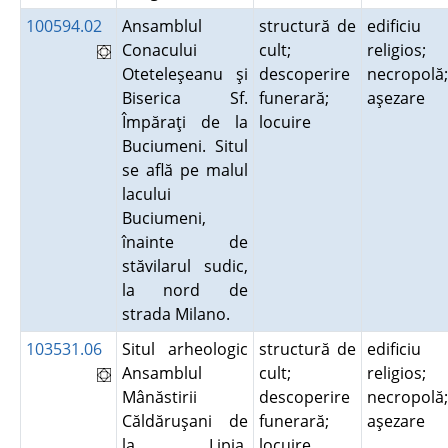
100594.02
Ansamblul
structură de
edificiu
Conacului
cult;
religios;
Oteteleşeanu şi
descoperire
necropolă;
Biserica Sf.
funerară;
aşezare
Împăraţi de la
locuire
Buciumeni. Situl
se află pe malul
lacului
Buciumeni,
înainte de
stăvilarul sudic,
la nord de
strada Milano.
103531.06
Situl arheologic
structură de
edificiu
Ansamblul
cult;
religios;
Mânăstirii
descoperire
necropolă;
Căldăruşani de
funerară;
aşezare
la Lipia.
locuire