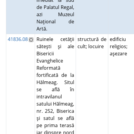
imediat la sud
de Palatul Regal,
azi Muzeul
Naţional de
Artă.
41836.08
Ruinele cetăţii
structură de
edificiu
săteşti şi ale
cult; locuire
religios;
Bisericii
aşezare
Evanghelice
Reformată
fortificată de la
Hălmeag. Situl
se află în
intravilanul
satului Hălmeag,
nr. 252, Biserica
şi satul se află
pe prima terasă
iar dinspre nord