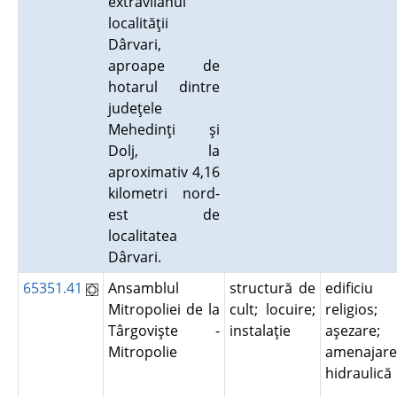
extravilanul
localităţii
Dârvari,
aproape de
hotarul dintre
judeţele
Mehedinţi şi
Dolj, la
aproximativ 4,16
kilometri nord-
est de
localitatea
Dârvari.
65351.41
Ansamblul
structură de
edificiu
Mitropoliei de la
cult; locuire;
religios;
Târgovişte -
instalaţie
aşezare;
Mitropolie
amenajare
hidraulic