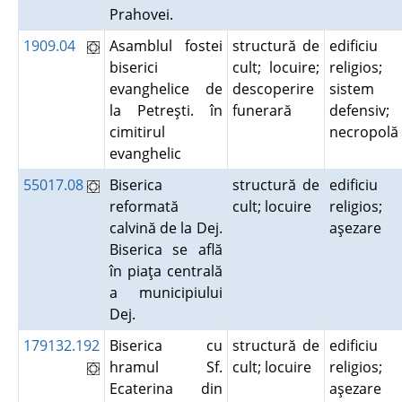
Prahovei.
1909.04
Asamblul fostei
structură de
edificiu
biserici
cult; locuire;
religios;
evanghelice de
descoperire
sistem
la Petreşti. în
funerară
defensiv;
cimitirul
necropol
evanghelic
55017.08
Biserica
structură de
edificiu
reformată
cult; locuire
religios;
calvină de la Dej.
aşezare
Biserica se află
în piaţa centrală
a municipiului
Dej.
179132.192
Biserica cu
structură de
edificiu
hramul Sf.
cult; locuire
religios;
Ecaterina din
aşezare