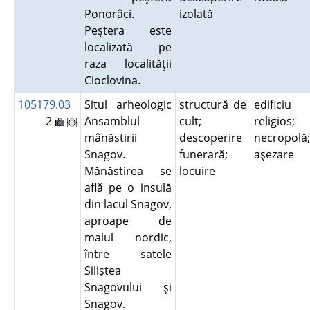
Ponorâci.
izolată
Peştera este
localizată pe
raza localităţii
Cioclovina.
105179.03
Situl arheologic
structură de
edificiu
2
Ansamblul
cult;
religios;
mânăstirii
descoperire
necropolă;
Snagov.
funerară;
aşezare
Mănăstirea se
locuire
află pe o insulă
din lacul Snagov,
aproape de
malul nordic,
între satele
Siliştea
Snagovului şi
Snagov.