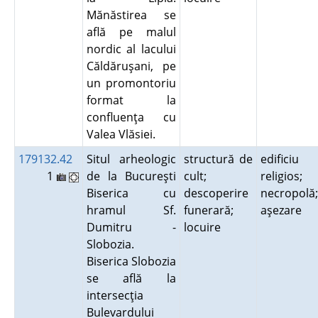
Mănăstirea se
află pe malul
nordic al lacului
Căldăruşani, pe
un promontoriu
format la
confluenţa cu
Valea Vlăsiei.
179132.42
Situl arheologic
structură de
edificiu
1
de la Bucureşti
cult;
religios;
Biserica cu
descoperire
necropolă;
hramul Sf.
funerară;
aşezare
Dumitru -
locuire
Slobozia.
Biserica Slobozia
se află la
intersecţia
Bulevardului