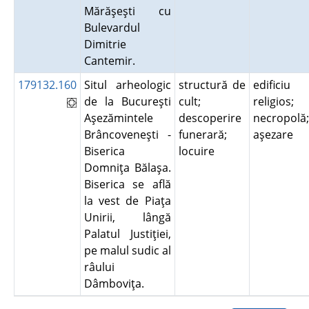
Mărăşeşti cu
Bulevardul
Dimitrie
Cantemir.
179132.160
Situl arheologic
structură de
edificiu
de la Bucureşti
cult;
religios;
Aşezămintele
descoperire
necropolă;
Brâncoveneşti -
funerară;
aşezare
Biserica
locuire
Domniţa Bălaşa.
Biserica se află
la vest de Piaţa
Unirii, lângă
Palatul Justiţiei,
pe malul sudic al
râului
Dâmboviţa.