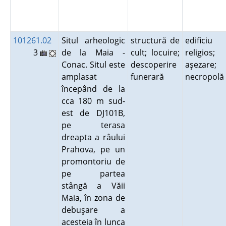
101261.02
Situl arheologic
structură de
edificiu
3
de la Maia -
cult; locuire;
religios;
Conac. Situl este
descoperire
aşezare;
amplasat
funerară
necropol
începând de la
cca 180 m sud-
est de DJ101B,
pe terasa
dreapta a râului
Prahova, pe un
promontoriu de
pe partea
stângă a Văii
Maia, în zona de
debuşare a
acesteia în lunca