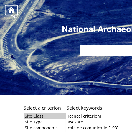
National Archaeo
Select a criterion
Select keywords