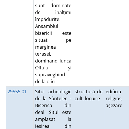
sunt dominate
de înălţimi
împădurite.
Ansamblul
bisericii este
situat pe
marginea
terasei,
dominând lunca
Oltului şi
supraveghind
de la o în
29555.01
Situl arheologic
structură de
edificiu
de la Sântelec -
cult; locuire
religios;
Biserica din
aşezare
deal. Situl este
amplasat la
ieşirea din