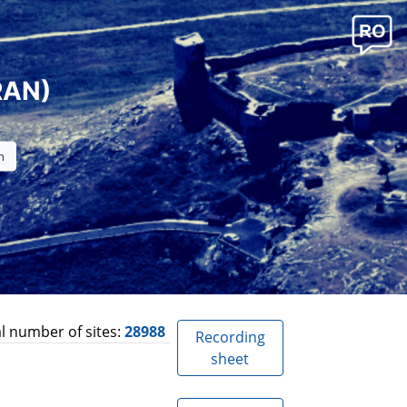
RAN)
l number of sites:
28988
Recording
sheet