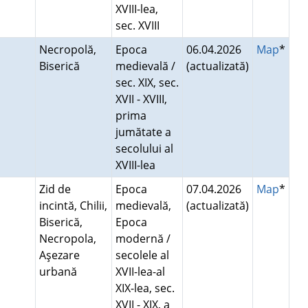
XVIII-lea,
sec. XVIII
Necropolă,
Epoca
06.04.2026
Map
*
Biserică
medievală /
(actualizată)
sec. XIX, sec.
XVII - XVIII,
prima
jumătate a
secolului al
XVIII-lea
Zid de
Epoca
07.04.2026
Map
*
incintă, Chilii,
medievală,
(actualizată)
Biserică,
Epoca
Necropola,
modernă /
Aşezare
secolele al
urbană
XVII-lea-al
XIX-lea, sec.
XVII - XIX, a