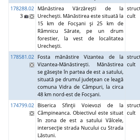
178288.02
Mânăstirea Vărzăreşti de la
struc
3
Urecheşti. Mănăstirea este situată la
cult
15 km de Focşani şi 25 km de
Râmnicu Sărate, pe un drum
forestier, la vest de localitatea
Urecheşti.
178581.02
Fosta mănăstire Vizantea de la
struc
Vizantea-Mănăstireşti. Mănăstirea
cult
se găseşte în partea de est a satului,
situată pe drumul judeţean ce leagă
comuna Vidra de Câmpuri, la circa
48 km nord-est de Focşani.
174799.02
Biserica Sfinţii Voievozi de la
struc
Câmpineanca. Obiectivul este situat
cult
în zona de est a satului Vâlcele,
intersecţie strada Nucului cu Strada
Lăstuni.