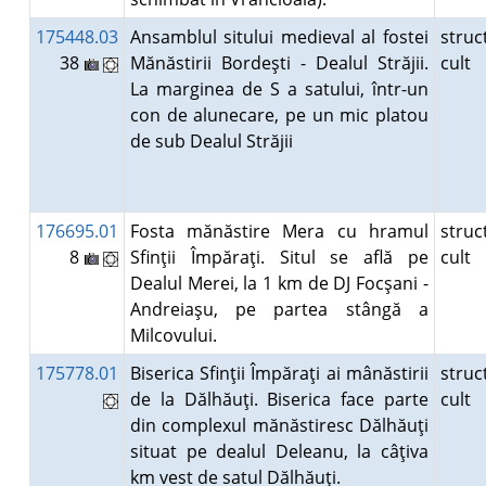
175448.03
Ansamblul sitului medieval al fostei
struc
38
Mănăstirii Bordeşti - Dealul Străjii.
cult
La marginea de S a satului, într-un
con de alunecare, pe un mic platou
de sub Dealul Străjii
176695.01
Fosta mănăstire Mera cu hramul
struc
8
Sfinţii Împăraţi. Situl se află pe
cult
Dealul Merei, la 1 km de DJ Focşani -
Andreiaşu, pe partea stângă a
Milcovului.
175778.01
Biserica Sfinţii Împăraţi ai mânăstirii
struc
de la Dălhăuţi. Biserica face parte
cult
din complexul mănăstiresc Dălhăuţi
situat pe dealul Deleanu, la câţiva
km vest de satul Dălhăuţi.