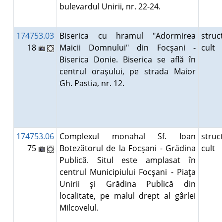
bulevardul Unirii, nr. 22-24.
174753.03
Biserica cu hramul "Adormirea
struc
18
Maicii Domnului" din Focşani -
cult
Biserica Donie. Biserica se află în
centrul oraşului, pe strada Maior
Gh. Pastia, nr. 12.
174753.06
Complexul monahal Sf. Ioan
struc
75
Botezătorul de la Focşani - Grădina
cult
Publică. Situl este amplasat în
centrul Municipiului Focşani - Piaţa
Unirii şi Grădina Publică din
localitate, pe malul drept al gârlei
Milcovelul.