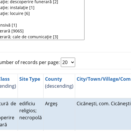
mber of records per page:
Class
Site Type
County
City/Town/Village/Co
ending)
(descending)
tură de
edificiu
Argeş
Cicăneşti, com. Cicăneşt
religios;
perire
necropolă
rară