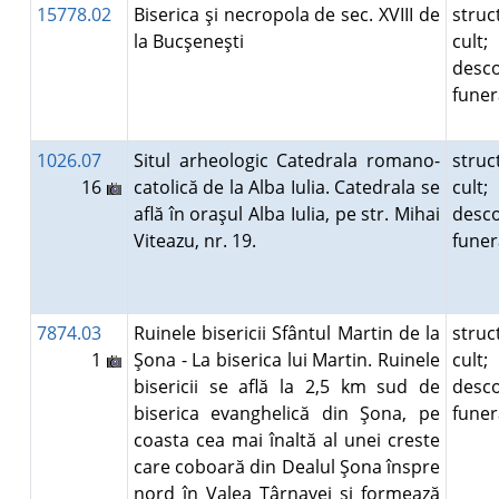
15778.02
Biserica şi necropola de sec. XVIII de
struc
la Bucşeneşti
cult;
desco
fune
1026.07
Situl arheologic Catedrala romano-
struc
16
catolică de la Alba Iulia. Catedrala se
cult;
află în oraşul Alba Iulia, pe str. Mihai
desco
Viteazu, nr. 19.
fune
7874.03
Ruinele bisericii Sfântul Martin de la
struc
1
Şona - La biserica lui Martin. Ruinele
cult;
bisericii se află la 2,5 km sud de
desco
biserica evanghelică din Şona, pe
fune
coasta cea mai înaltă al unei creste
care coboară din Dealul Şona înspre
nord în Valea Târnavei şi formează