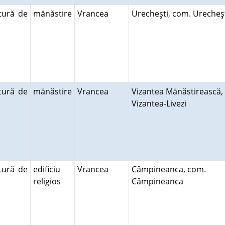
tură de
mănăstire
Vrancea
Urecheşti, com. Ureche
tură de
mănăstire
Vrancea
Vizantea Mănăstirească,
Vizantea-Livezi
tură de
edificiu
Vrancea
Câmpineanca, com.
religios
Câmpineanca