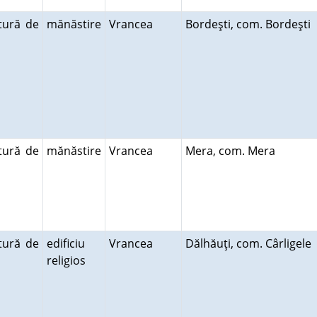
tură de
mănăstire
Vrancea
Bordeşti, com. Bordeşti
tură de
mănăstire
Vrancea
Mera, com. Mera
tură de
edificiu
Vrancea
Dălhăuţi, com. Cârligele
religios