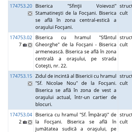
174753.20
Biserica "Sfinţii Voievozi"
struc
Stamatineşti de la Focşani. Biserica
cult
se află în zona central-estică a
oraşului Focşani.
174753.02
Biserica cu hramul "Sfântul
struc
7
Gheorghe" de la Focşani - Biserica
cult
armenească. Biserica se află în zona
centrală a oraşului, pe strada
Coteşti, nr. 22.
174753.15
Zidul de incintă al Bisericii cu hramul
struc
"Sf. Nicolae Nou" de la Focşani.
cult
Biserica se află în zona de vest a
oraşului actual, într-un cartier de
blocuri.
174753.04
Biserica cu hramul "Sf. Împăraţi" de
struc
2
la Focşani. Biserica se află în
cult
jumătatea sudică a oraşului, pe