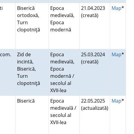
şti
Biserică
Epoca
21.04.2023
Map
*
ortodoxă,
medievală,
(creată)
Turn
Epoca
clopotniţă
modernă
 com.
Zid de
Epoca
25.03.2024
Map
*
incintă,
medievală,
(creată)
Biserică,
Epoca
Turn
modernă /
clopotniţă
secolul al
XVII-lea
Biserică
Epoca
22.05.2025
Map
*
medievală /
(actualizată)
secolul al
XVII-lea