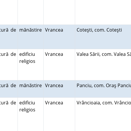
tură de
mănăstire
Vrancea
Coteşti, com. Coteşti
tură de
edificiu
Vrancea
Valea Sării, com. Valea S
religios
tură de
mănăstire
Vrancea
Panciu, com. Oraş Panc
tură de
edificiu
Vrancea
Vrâncioaia, com. Vrânci
religios