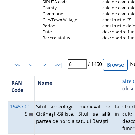
/ 1450
Nu
|<<
<
>
>>|
Site 
RAN
Name
(desc
Code
15457.01
Situl arheologic medieval de la
struc
5
Cicăneşti-Sălişte. Situl se află în
cult;
partea de nord a satului Bărăşti
desco
fune