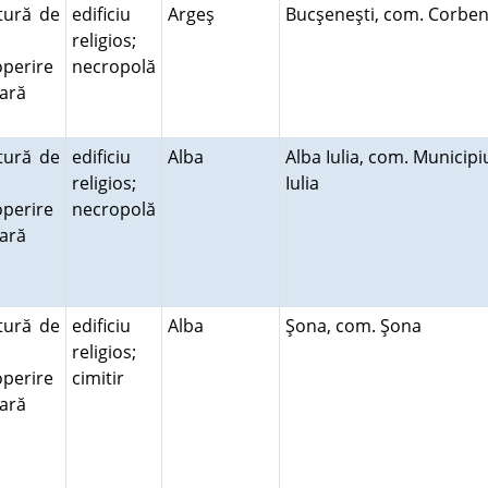
tură de
edificiu
Argeş
Bucşeneşti, com. Corbe
religios;
perire
necropolă
rară
tură de
edificiu
Alba
Alba Iulia, com. Municipi
religios;
Iulia
perire
necropolă
rară
tură de
edificiu
Alba
Şona, com. Şona
religios;
perire
cimitir
rară