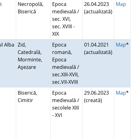
ni
Necropolă,
Epoca
26.04.2023
Map
Biserică
medievală /
(actualizată)
sec. XVI,
sec. XVIII -
XIX
ul Alba
Zid,
Epoca
01.04.2021
Map
*
Catedrală,
romană,
(actualizată)
Morminte,
Epoca
Aşezare
medievală /
sec.XIII-XVII,
sec.VII-XVIII
Biserică,
Epoca
29.06.2023
Map
*
Cimitir
medievală /
(creată)
secolele XIII
- XVI