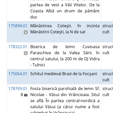
partea de vest a Văii Vitelor. De la
Coasta Albă un drum de pământ
duc
175894.01
Mânăstirea Coteşti. în incinta
struc
Mănăstirii Coteşti, la N de sat
cult
178322.01
Biserica de lemn Cuvioasa
struc
Paraschiva de la Valea Sării. în
cult
centrul satului, la 200 m de DJ Vidra
- Tulnici
175064.01
Schitul medieval Brazi de la Focşani
struc
cult
178769.01
Fosta biserică parohială de lemn Sf.
struc
8
Nicolae - Văsui din Vrâncioaia. Situl
cult
se află În partea central-nordică a
satului Văsui (a cărui nume a fost
schimbat în Vrâncioaia).