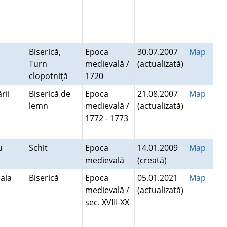
Biserică,
Epoca
30.07.2007
Map
Turn
medievală /
(actualizată)
clopotniţă
1720
ării
Biserică de
Epoca
21.08.2007
Map
lemn
medievală /
(actualizată)
1772 - 1773
iu
Schit
Epoca
14.01.2009
Map
medievală
(creată)
oaia
Biserică
Epoca
05.01.2021
Map
medievală /
(actualizată)
sec. XVIII-XX