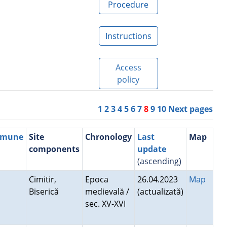
Procedure
Instructions
Access
policy
1
2
3
4
5
6
7
8
9
10
Next pages
mmune
Site
Chronology
Last
Map
components
update
(ascending)
i
Cimitir,
Epoca
26.04.2023
Map
Biserică
medievală /
(actualizată)
sec. XV-XVI