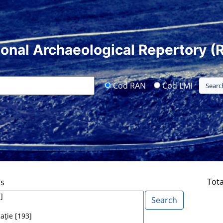
ional Archaeological Repertory (
Cod RAN
Cod LMI
Tota
ds