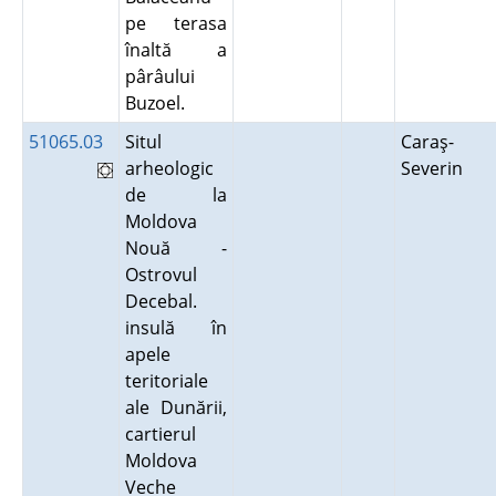
pe terasa
înaltă a
pârâului
Buzoel.
51065.03
Situl
Caraş-
arheologic
Severin
de la
Moldova
Nouă -
Ostrovul
Decebal.
insulă în
apele
teritoriale
ale Dunării,
cartierul
Moldova
Veche