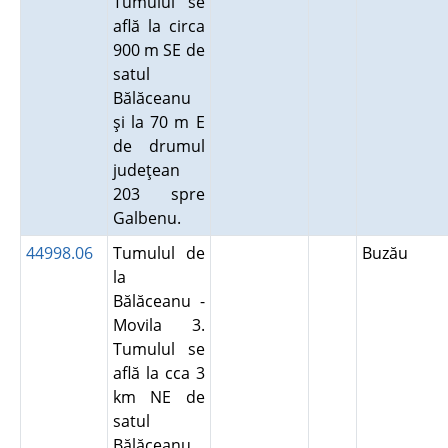
Tumulul se
află la circa
900 m SE de
satul
Bălăceanu
şi la 70 m E
de drumul
judeţean
203 spre
Galbenu.
44998.06
Tumulul de
Buzău
la
Bălăceanu -
Movila 3.
Tumulul se
află la cca 3
km NE de
satul
Bălăceanu