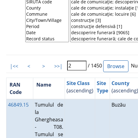
/ 1450
Num
|<<
<
>
>>|
Site Class
Site
County
RAN
Name
(ascending)
Type
(ascending
Code
46849.15
Tumulul de
Buzău
la
Ghergheasa
- T08.
Tumulul se