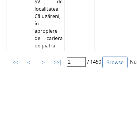
SV de
localitatea
Călugăreni,
în
apropiere
de cariera
de piatră.
/ 1450
Num
|<<
<
>
>>|