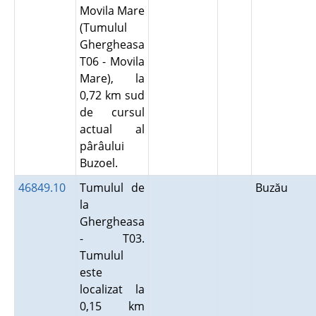
Movila Mare
(Tumulul
Ghergheasa
T06 - Movila
Mare), la
0,72 km sud
de cursul
actual al
pârâului
Buzoel.
46849.10
Tumulul de
Buzău
la
Ghergheasa
- T03.
Tumulul
este
localizat la
0,15 km