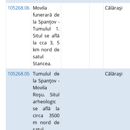
105268.06
Movila
Călăraşi
funerară de
la Spanţov -
Tumulul 1.
Situl se află
la cca 3, 5
km nord de
satul
Stancea.
105268.05
Tumulul de
Călăraşi
la Spanţov -
Movila
Roşu. Situl
arheologic
se află la
circa 3500
m nord de
satul