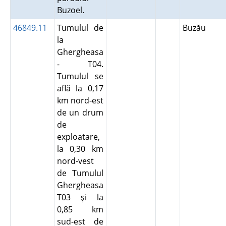
Buzoel.
46849.11
Tumulul de
Buzău
la
Ghergheasa
- T04.
Tumulul se
află la 0,17
km nord-est
de un drum
de
exploatare,
la 0,30 km
nord-vest
de Tumulul
Ghergheasa
T03 şi la
0,85 km
sud-est de