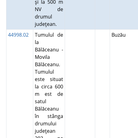
şi la 500 m
NV de
drumul
judeţean.
44998.02
Tumulul de
Buzău
la
Bălăceanu -
Movila
Bălăceanu.
Tumulul
este situat
la circa 600
m est de
satul
Bălăceanu
în stânga
drumului
judeţean