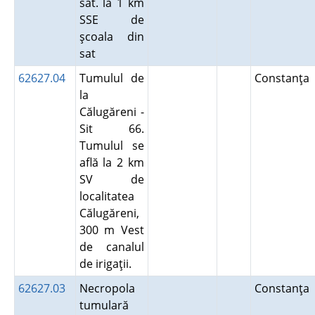
sat. la 1 km
SSE de
şcoala din
sat
62627.04
Tumulul de
Constanţa
la
Călugăreni -
Sit 66.
Tumulul se
află la 2 km
SV de
localitatea
Călugăreni,
300 m Vest
de canalul
de irigaţii.
62627.03
Necropola
Constanţa
tumulară