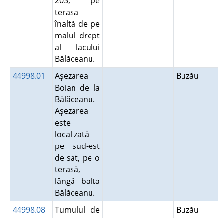
203, pe
terasa
înaltă de pe
malul drept
al lacului
Bălăceanu.
44998.01
Aşezarea
Buzău
Boian de la
Bălăceanu.
Aşezarea
este
localizată
pe sud-est
de sat, pe o
terasă,
lângă balta
Bălăceanu.
44998.08
Tumulul de
Buzău