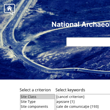
National Archaeo
Select a criterion
Select keywords