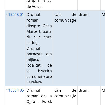
Acăţari, la NV
de Veţca
115245.01
Drumul
cale de
drum
M
roman
comunicaţie
dinspre Ocna
Mureş-Uioara
de Sus spre
Luduş.
Drumul
porneşte din
mijlocul
localităţii, de
la biserica
comunei spre
Cecălaca.
118584.05
Drumul
cale de
drum
M
roman de la
comunicaţie
Ogra - Furci.