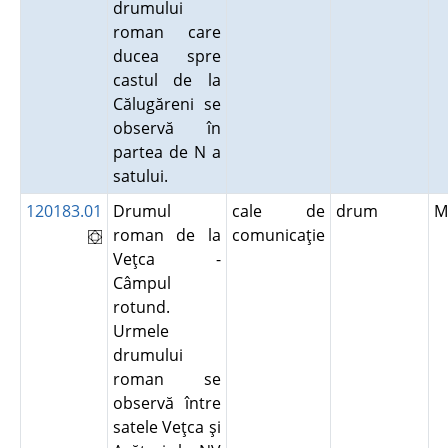
drumului
roman care
ducea spre
castul de la
Călugăreni se
observă în
partea de N a
satului.
120183.01
Drumul
cale de
drum
M
roman de la
comunicaţie
Veţca -
Câmpul
rotund.
Urmele
drumului
roman se
observă între
satele Veţca şi