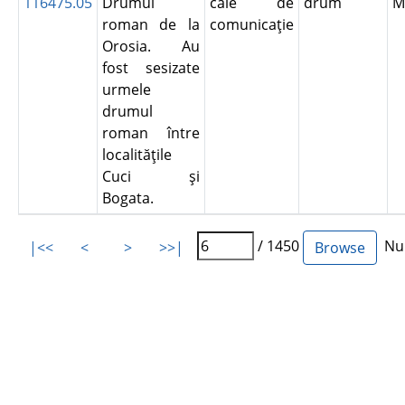
116475.05
Drumul
cale de
drum
M
roman de la
comunicaţie
Orosia. Au
fost sesizate
urmele
drumul
roman între
localităţile
Cuci şi
Bogata.
/ 1450
Num
|<<
<
>
>>|