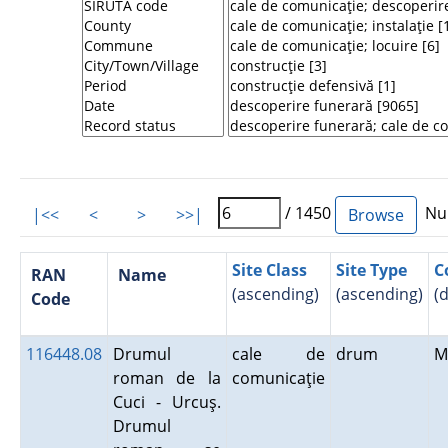
/ 1450
Num
|<<
<
>
>>|
Site Class
Site Type
C
RAN
Name
(ascending)
(ascending)
(
Code
116448.08
Drumul
cale de
drum
M
roman de la
comunicaţie
Cuci - Urcuş.
Drumul