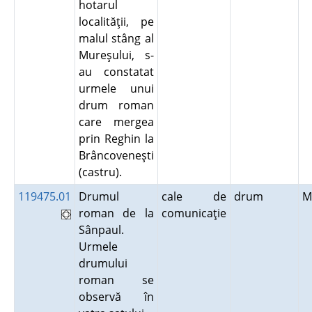
hotarul
localităţii, pe
malul stâng al
Mureşului, s-
au constatat
urmele unui
drum roman
care mergea
prin Reghin la
Brâncoveneşti
(castru).
119475.01
Drumul
cale de
drum
M
roman de la
comunicaţie
Sânpaul.
Urmele
drumului
roman se
observă în