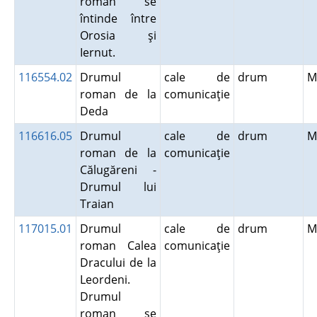
roman se
întinde între
Orosia şi
Iernut.
116554.02
Drumul
cale de
drum
M
roman de la
comunicaţie
Deda
116616.05
Drumul
cale de
drum
M
roman de la
comunicaţie
Călugăreni -
Drumul lui
Traian
117015.01
Drumul
cale de
drum
M
roman Calea
comunicaţie
Dracului de la
Leordeni.
Drumul
roman se