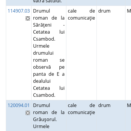
vatra satului.
114907.03
Drumul
cale de
drum
M
roman de la
comunicaţie
Sărăţeni -
Cetatea lui
Csambod.
Urmele
drumului
roman se
observă pe
panta de E a
dealului
Cetatea lui
Csambod.
120094.01
Drumul
cale de
drum
M
roman de la
comunicaţie
Grâuşorul.
Urmele