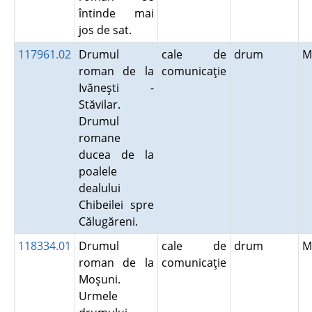
întinde mai
jos de sat.
117961.02
Drumul
cale de
drum
M
roman de la
comunicaţie
Ivăneşti -
Stăvilar.
Drumul
romane
ducea de la
poalele
dealului
Chibeilei spre
Călugăreni.
118334.01
Drumul
cale de
drum
M
roman de la
comunicaţie
Moşuni.
Urmele