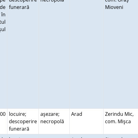
 de
funerară
Mioveni
în
tul
şul
500
locuire;
aşezare;
Arad
Zerindu Mic,
descoperire
necropolă
com. Mişca
funerară