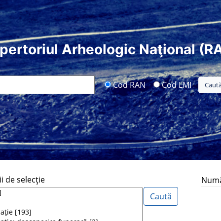
pertoriul Arheologic Naţional (R
Cod RAN
Cod LMI
i de selecţie
Număr