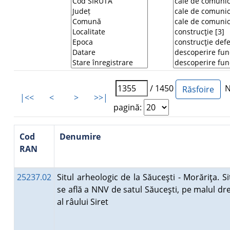
/ 1450
Nu
|<<
<
>
>>|
pagină:
Cod
Denumire
RAN
25237.02
Situl arheologic de la Săuceşti - Morăriţa. Si
se află a NNV de satul Săuceşti, pe malul dr
al râului Siret