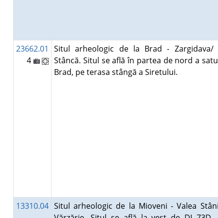
23662.01
Situl arheologic de la Brad - Zargidava/
4
Stâncă. Situl se află în partea de nord a satu
Brad, pe terasa stângă a Siretului.
13310.04
Situl arheologic de la Mioveni - Valea Stâni
Vărzărie. Situl se află la vest de DJ 73D,