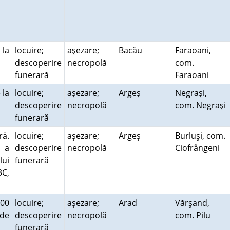
 la
locuire;
aşezare;
Bacău
Faraoani,
descoperire
necropolă
com.
funerară
Faraoani
 la
locuire;
aşezare;
Argeş
Negraşi,
descoperire
necropolă
com. Negraşi
funerară
ră.
locuire;
aşezare;
Argeş
Burluşi, com.
t a
descoperire
necropolă
Ciofrângeni
lui
funerară
3C,
300
locuire;
aşezare;
Arad
Vărşand,
 de
descoperire
necropolă
com. Pilu
funerară