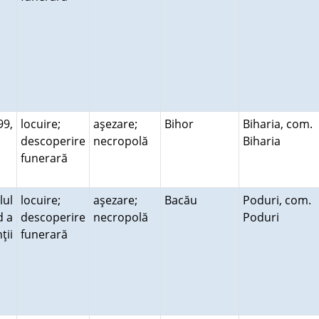
99,
locuire;
aşezare;
Bihor
Biharia, com.
descoperire
necropolă
Biharia
funerară
ul
locuire;
aşezare;
Bacău
Poduri, com.
d a
descoperire
necropolă
Poduri
ţii
funerară