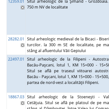
12359.01
Situl arheologic de la Şimand - Grozdoaia.
750 m NV de localitate
28282.01
Situl arheologic medieval de la Bicaci - Biser
turcilor. la 300 m SE de localitate, pe ma
stâng al afluentului Văii Gepiului
22497.01
Situl arheologic de la Filipeni - Autostr
Bacău-Paşcani, lotul 1, KM 15+000 - 15+5
Situl se află pe traseul viitoarei autostr
Bacău - Paşcani, lotul 1, KM 15+000 - 15+500,
partea de nord-vest a localităţii Filipeni.
18867.03
Situl arheologic de la Stoeneşti - Va
Cetăţuia. Situl se află pe platoul de pe ma
stâng al Dâmboviţei, între Valea lui Coman