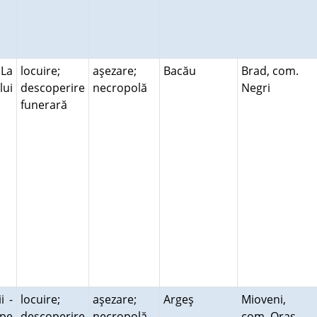
 La
locuire;
aşezare;
Bacău
Brad, com.
lui
descoperire
necropolă
Negri
funerară
i -
locuire;
aşezare;
Argeş
Mioveni,
 pe
descoperire
necropolă
com. Oraş