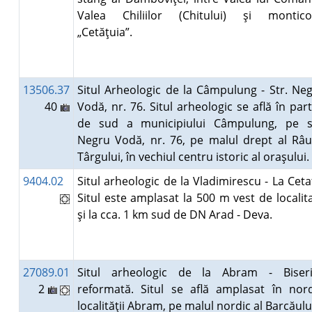
Valea Chiliilor (Chitului) şi montico
„Cetăţuia”.
13506.37
Situl Arheologic de la Câmpulung - Str. Ne
40
Vodă, nr. 76. Situl arheologic se află în par
de sud a municipiului Câmpulung, pe s
Negru Vodă, nr. 76, pe malul drept al Râu
Târgului, în vechiul centru istoric al oraşului
9404.02
Situl arheologic de la Vladimirescu - La Ceta
Situl este amplasat la 500 m vest de localit
şi la cca. 1 km sud de DN Arad - Deva.
27089.01
Situl arheologic de la Abram - Biseri
2
reformată. Situl se află amplasat în nor
localităţii Abram, pe malul nordic al Barcăul