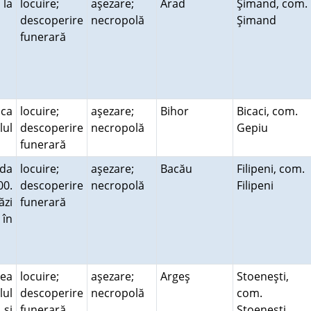
 la
locuire;
aşezare;
Arad
Şimand, com.
descoperire
necropolă
Şimand
funerară
ica
locuire;
aşezare;
Bihor
Bicaci, com.
lul
descoperire
necropolă
Gepiu
funerară
ada
locuire;
aşezare;
Bacău
Filipeni, com.
00.
descoperire
necropolă
Filipeni
ăzi
funerară
 în
lea
locuire;
aşezare;
Argeş
Stoeneşti,
lul
descoperire
necropolă
com.
 şi
funerară
Stoeneşti