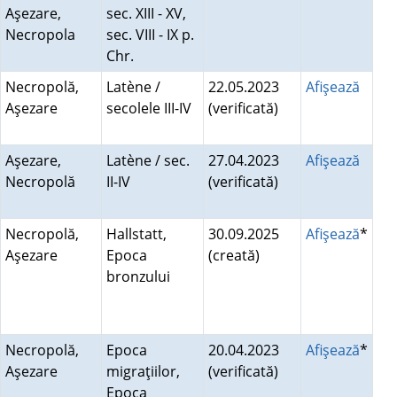
Aşezare,
sec. XIII - XV,
Necropola
sec. VIII - IX p.
Chr.
Necropolă,
Latène /
22.05.2023
Afişează
Aşezare
secolele III-IV
(verificată)
Aşezare,
Latène / sec.
27.04.2023
Afişează
Necropolă
II-IV
(verificată)
Necropolă,
Hallstatt,
30.09.2025
Afişează
*
Aşezare
Epoca
(creată)
bronzului
Necropolă,
Epoca
20.04.2023
Afişează
*
Aşezare
migraţiilor,
(verificată)
Epoca