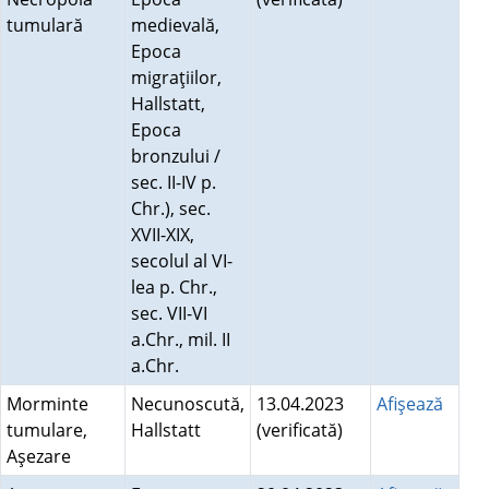
tumulară
medievală,
Epoca
migraţiilor,
Hallstatt,
Epoca
bronzului /
sec. II-IV p.
Chr.), sec.
XVII-XIX,
secolul al VI-
lea p. Chr.,
sec. VII-VI
a.Chr., mil. II
a.Chr.
Morminte
Necunoscută,
13.04.2023
Afişează
tumulare,
Hallstatt
(verificată)
Aşezare