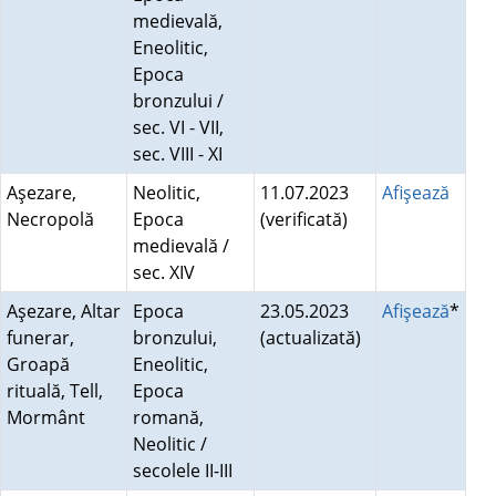
medievală,
Eneolitic,
Epoca
bronzului /
sec. VI - VII,
sec. VIII - XI
Aşezare,
Neolitic,
11.07.2023
Afişează
Necropolă
Epoca
(verificată)
medievală /
sec. XIV
Aşezare, Altar
Epoca
23.05.2023
Afişează
*
funerar,
bronzului,
(actualizată)
Groapă
Eneolitic,
rituală, Tell,
Epoca
Mormânt
romană,
Neolitic /
secolele II-III