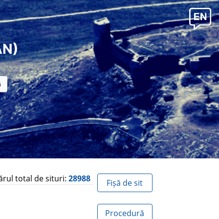
AN)
ul total de situri:
28988
Fișă de sit
Procedură