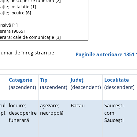
măr de înregistrări pe
Paginile anterioare
1351
Categorie
Tip
Județ
Localitate
(ascendent)
(ascendent)
(descendent)
(descendent)
tul
locuire;
aşezare;
Bacău
Săuceşti,
ept
descoperire
necropolă
com.
funerară
Săuceşti