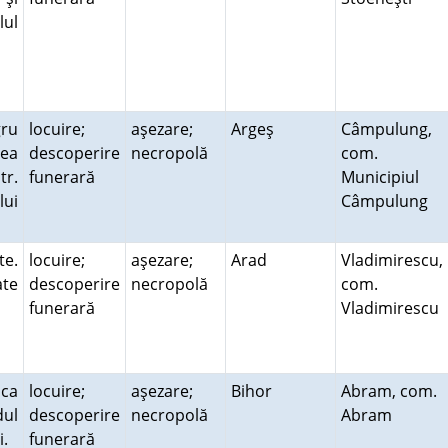
lul
gru
locuire;
aşezare;
Argeş
Câmpulung,
tea
descoperire
necropolă
com.
tr.
funerară
Municipiul
lui
Câmpulung
.
te.
locuire;
aşezare;
Arad
Vladimirescu,
ate
descoperire
necropolă
com.
funerară
Vladimirescu
ca
locuire;
aşezare;
Bihor
Abram, com.
dul
descoperire
necropolă
Abram
ui.
funerară