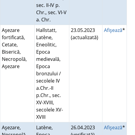
sec. II-IV p.
Chr., sec. VI-V
a. Chr.
Aşezare
Hallstatt,
23.05.2023
Afişează
*
fortificată,
Latène,
(actualizată)
Cetate,
Eneolitic,
Biserică,
Epoca
Necropolă,
medievală,
Aşezare
Epoca
bronzului /
secolele IV
a.Chr.-II
p.Chr., sec.
XV-XVIII,
secolele XV-
XVIII
Aşezare,
Latène,
26.04.2023
Afişează
*
Necropolă
Epoca
(verificată)