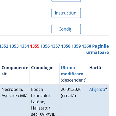
Instrucțiuni
Condiţii
1352
1353
1354
1355
1356
1357
1358
1359
1360
Paginile
următoare
Componente
Cronologie
Ultima
Hartă
sit
modificare
(descendent)
Necropolă,
Epoca
20.01.2026
Afişează
*
Aşezare civilă
bronzului,
(creată)
Latène,
Hallstatt /
sec. XVI-XVII,