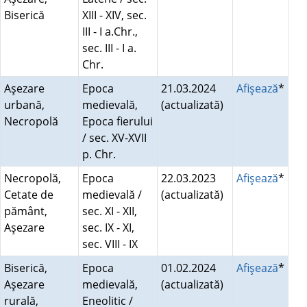
Biserică
XIII - XIV, sec.
III - I a.Chr.,
sec. III - I a.
Chr.
Aşezare
Epoca
21.03.2024
Afişează
*
urbană,
medievală,
(actualizată)
Necropolă
Epoca fierului
/ sec. XV-XVII
p. Chr.
Necropolă,
Epoca
22.03.2023
Afişează
*
Cetate de
medievală /
(actualizată)
pământ,
sec. XI - XII,
Aşezare
sec. IX - XI,
sec. VIII - IX
Biserică,
Epoca
01.02.2024
Afişează
*
Aşezare
medievală,
(actualizată)
rurală,
Eneolitic /