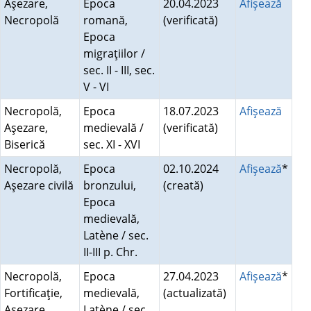
Aşezare,
Epoca
20.04.2023
Afişează
Necropolă
romană,
(verificată)
Epoca
migraţiilor /
sec. II - III, sec.
V - VI
Necropolă,
Epoca
18.07.2023
Afişează
Aşezare,
medievală /
(verificată)
Biserică
sec. XI - XVI
Necropolă,
Epoca
02.10.2024
Afişează
*
Aşezare civilă
bronzului,
(creată)
Epoca
medievală,
Latène / sec.
II-III p. Chr.
Necropolă,
Epoca
27.04.2023
Afişează
*
Fortificaţie,
medievală,
(actualizată)
Aşezare,
Latène / sec.