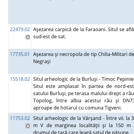
22479.02
Aşezarea carpică de la Faraoani. Situl se află
sud-est de sat.
17735.01
Aşezarea şi necropola de tip Chilia-Militari de
Negraşi
15518.02
Situl arheologic de la Burluşi - Timoc Pepinie
Situl este amplasat în partea de nord-es
satului Burluşi, pe terasa malului drept a râu
Topolog, între albia acestui râu şi DN7
aproape de hotarul cu comuna Tigveni.
11753.02
Situl arheologic de la Vărşand - Între vii. la 
m V de marginea localităţii şi la 150 m
drumul de ţară care leagă satul de păşune