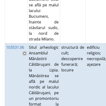
se află pe malul
lacului
Buciumeni,
înainte de
stăvilarul sudic,
la nord de
strada Milano.
103531.06
Situl arheologic
structură de
edificiu
Ansamblul
cult;
religios;
Mânăstirii
descoperire
necropolă;
Căldăruşani de
funerară;
aşezare
la Lipia.
locuire
Mănăstirea se
află pe malul
nordic al lacului
Căldăruşani, pe
un promontoriu
format la