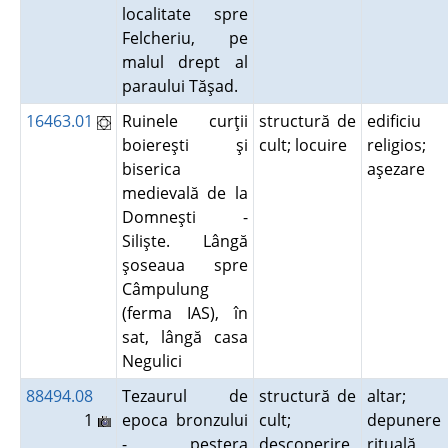
localitate spre
Felcheriu, pe
malul drept al
paraului Tăşad.
16463.01
Ruinele curţii
structură de
edificiu
boiereşti şi
cult; locuire
religios;
biserica
aşezare
medievală de la
Domneşti -
Silişte. Lângă
şoseaua spre
Câmpulung
(ferma IAS), în
sat, lângă casa
Negulici
88494.08
Tezaurul de
structură de
altar;
1
epoca bronzului
cult;
depunere
- peştera
descoperire
rituală