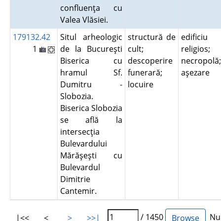
confluenţa cu
Valea Vlăsiei.
179132.42
Situl arheologic
structură de
edificiu
1
de la Bucureşti
cult;
religios;
Biserica cu
descoperire
necropolă;
hramul Sf.
funerară;
aşezare
Dumitru -
locuire
Slobozia.
Biserica Slobozia
se află la
intersecţia
Bulevardului
Mărăşeşti cu
Bulevardul
Dimitrie
Cantemir.
/ 1450
Num
|<<
<
>
>>|