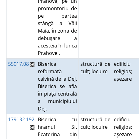
Prahova, pe un
promontoriu de
pe partea
stângă a Văii
Maia, în zona de
debuşare a
acesteia în lunca
Prahovei.
55017.08
Biserica
structură de
edificiu
reformată
cult; locuire
religios;
calvină de la Dej.
aşezare
Biserica se află
în piaţa centrală
a municipiului
Dej.
179132.192
Biserica cu
structură de
edificiu
hramul Sf.
cult; locuire
religios;
Ecaterina din
aşezare