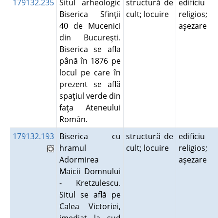
179132.235
Situl arheologic
structură de
edificiu
Biserica Sfinţii
cult; locuire
religios;
40 de Mucenici
aşezare
din Bucureşti.
Biserica se afla
până în 1876 pe
locul pe care în
prezent se află
spaţiul verde din
faţa Ateneului
Român.
179132.193
Biserica cu
structură de
edificiu
hramul
cult; locuire
religios;
Adormirea
aşezare
Maicii Domnului
- Kretzulescu.
Situl se află pe
Calea Victoriei,