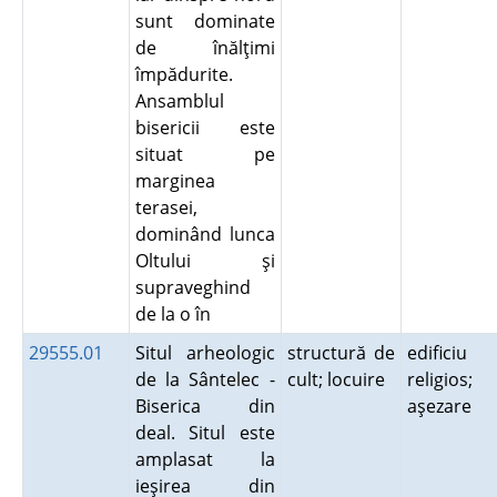
sunt dominate
de înălţimi
împădurite.
Ansamblul
bisericii este
situat pe
marginea
terasei,
dominând lunca
Oltului şi
supraveghind
de la o în
29555.01
Situl arheologic
structură de
edificiu
de la Sântelec -
cult; locuire
religios;
Biserica din
aşezare
deal. Situl este
amplasat la
ieşirea din