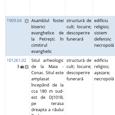
1909.04
Asamblul fostei
structură de
edificiu
biserici
cult; locuire;
religios;
evanghelice de
descoperire
sistem
la Petreşti. în
funerară
defensiv;
cimitirul
necropol
evanghelic
101261.02
Situl arheologic
structură de
edificiu
3
de la Maia -
cult; locuire;
religios;
Conac. Situl este
descoperire
aşezare;
amplasat
funerară
necropol
începând de la
cca 180 m sud-
est de DJ101B,
pe terasa
dreapta a râului