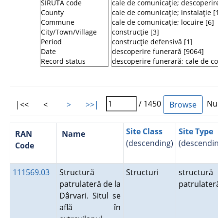
/ 1450
Num
|<<
<
>
>>|
Site Class
Site Type
RAN
Name
(descending)
(descendin
Code
111569.03
Structură
Structuri
structură
patrulateră de la
patrulate
Dârvari. Situl se
află în