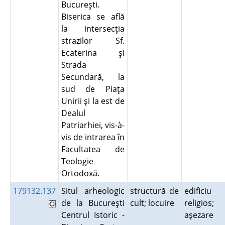
Bucureşti.
Biserica se află
la intersecţia
strazilor Sf.
Ecaterina şi
Strada
Secundară, la
sud de Piaţa
Unirii şi la est de
Dealul
Patriarhiei, vis-à-
vis de intrarea în
Facultatea de
Teologie
Ortodoxă.
179132.137
Situl arheologic
structură de
edificiu
de la Bucureşti
cult; locuire
religios;
Centrul Istoric -
aşezare