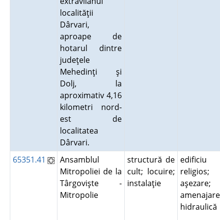
extravilanul
localităţii
Dârvari,
aproape de
hotarul dintre
judeţele
Mehedinţi şi
Dolj, la
aproximativ 4,16
kilometri nord-
est de
localitatea
Dârvari.
65351.41
Ansamblul
structură de
edificiu
Mitropoliei de la
cult; locuire;
religios;
Târgovişte -
instalaţie
aşezare;
Mitropolie
amenajare
hidraulic