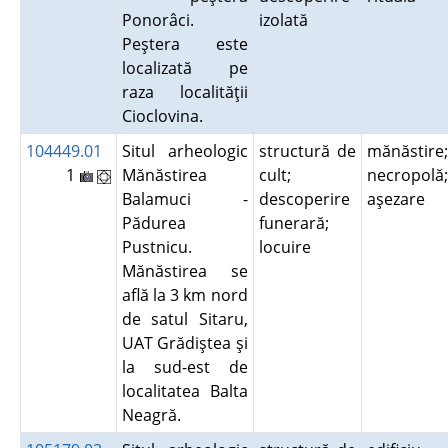
Ponorâci.
izolată
Peştera este
localizată pe
raza localităţii
Cioclovina.
104449.01
Situl arheologic
structură de
mănăstire;
1
Mănăstirea
cult;
necropolă;
Balamuci -
descoperire
aşezare
Pădurea
funerară;
Pustnicu.
locuire
Mănăstirea se
află la 3 km nord
de satul Sitaru,
UAT Grădiştea şi
la sud-est de
localitatea Balta
Neagră.