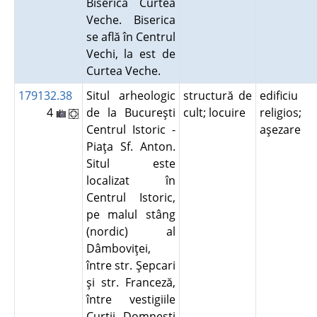
Biserica Curtea
Veche. Biserica
se află în Centrul
Vechi, la est de
Curtea Veche.
179132.38
Situl arheologic
structură de
edificiu
4
de la Bucureşti
cult; locuire
religios;
Centrul Istoric -
aşezare
Piaţa Sf. Anton.
Situl este
localizat în
Centrul Istoric,
pe malul stâng
(nordic) al
Dâmboviţei,
între str. Şepcari
şi str. Franceză,
între vestigiile
Curţii Domneşti