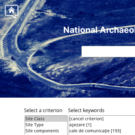
National Archaeo
Select a criterion
Select keywords