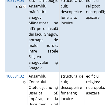
105179.03
Situl arheologic
structură de
edificiu
2
Ansamblul
cult;
religios;
mânăstirii
descoperire
necropolă;
Snagov.
funerară;
aşezare
Mănăstirea se
locuire
află pe o insulă
din lacul Snagov,
aproape de
malul nordic,
între satele
Siliştea
Snagovului şi
Snagov.
100594.02
Ansamblul
structură de
edificiu
Conacului
cult;
religios;
Oteteleşeanu şi
descoperire
necropolă;
Biserica Sf.
funerară;
aşezare
Împăraţi de la
locuire
Buciumeni. Situl