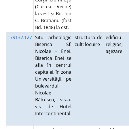
(Curtea Veche)
la vest şi Bd. Ion
C. Brătianu (fost
Bd. 1848) la est.
179132.127
Situl arheologic
structură de
edificiu
Biserica Sf.
cult; locuire
religios;
Nicolae - Enei.
aşezare
Biserica Enei se
afla în centrul
capitalei, în zona
Universităţii, pe
bulevardul
Nicolae
Bălcescu, vis-a-
vis de Hotel
Intercontinental.