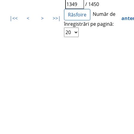
/ 1450
Număr de
|<<
<
>
>>|
ante
înregistrări pe pagină: