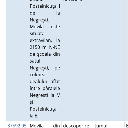
Postelnicuţa I
de la
Negreşti.
Movila este
situată
extravilan, la
2150 m N-NE
de şcoala din
satul
Negreşti, pe
culmea
dealului aflat
între pâraiele
Negreşti la V
şi
Postelnicuţa
la E.
37592.05
Movila din
descoperire
tumul