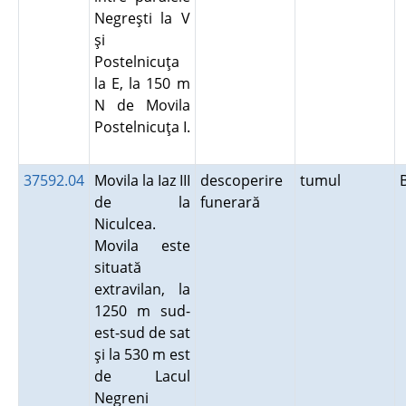
Negreşti la V
şi
Postelnicuţa
la E, la 150 m
N de Movila
Postelnicuţa I.
37592.04
Movila la Iaz III
descoperire
tumul
de la
funerară
Niculcea.
Movila este
situată
extravilan, la
1250 m sud-
est-sud de sat
şi la 530 m est
de Lacul
Negreni