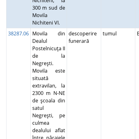
Nichiteni, la
300 m sud de
Movila
Nichiteni VI.
38287.06
Movila din
descoperire
tumul
Dealul
funerară
Postelnicuţa II
de la
Negreşti.
Movila este
situată
extravilan, la
2300 m N-NE
de şcoala din
satul
Negreşti, pe
culmea
dealului aflat
între pâraiele