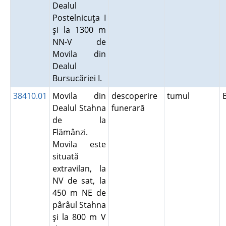
Dealul
Postelnicuţa I
şi la 1300 m
NN-V de
Movila din
Dealul
Bursucăriei I.
38410.01
Movila din
descoperire
tumul
Dealul Stahna
funerară
de la
Flămânzi.
Movila este
situată
extravilan, la
NV de sat, la
450 m NE de
pârâul Stahna
şi la 800 m V