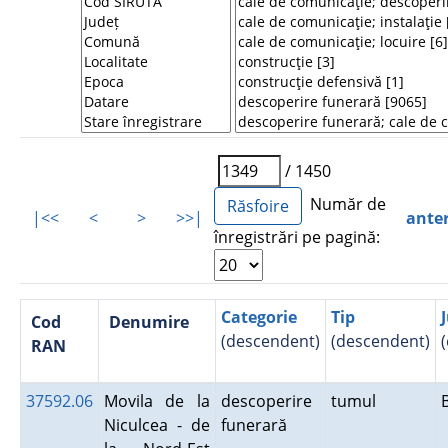
/ 1450
Număr de
|<<
<
>
>>|
ante
înregistrări pe pagină:
Categorie
Tip
Cod
Denumire
(descendent)
(descendent)
RAN
37592.06
Movila de la
descoperire
tumul
Niculcea - de
funerară