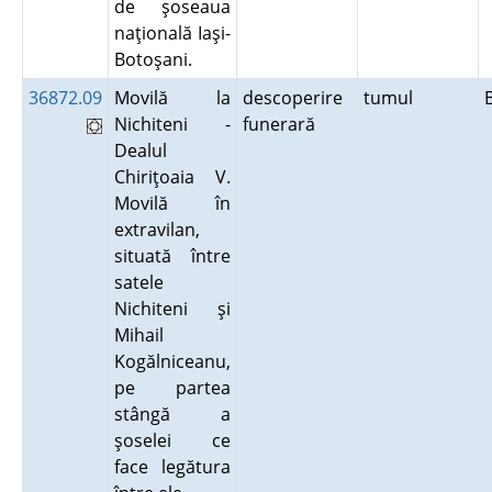
de şoseaua
naţională Iaşi-
Botoşani.
36872.09
Movilă la
descoperire
tumul
Nichiteni -
funerară
Dealul
Chiriţoaia V.
Movilă în
extravilan,
situată între
satele
Nichiteni şi
Mihail
Kogălniceanu,
pe partea
stângă a
şoselei ce
face legătura