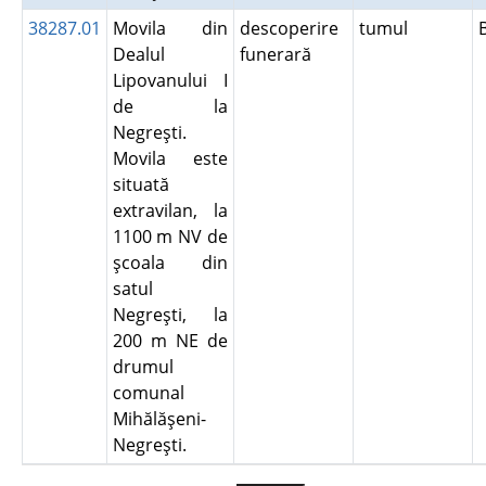
38287.01
Movila din
descoperire
tumul
Dealul
funerară
Lipovanului I
de la
Negreşti.
Movila este
situată
extravilan, la
1100 m NV de
şcoala din
satul
Negreşti, la
200 m NE de
drumul
comunal
Mihălăşeni-
Negreşti.