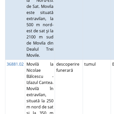
la Nord-Est
de Sat. Movila
este situată
extravilan, la
500 m nord-
est de sat şi la
2100 m sud
de Movila din
Dealul Trei
Movile.
36881.02
Movilă la
descoperire
tumul
Nicolae
funerară
Bălcescu -
Izlazul Cantea.
Movilă în
extravilan,
situată la 250
m nord de sat
şi la 350 m