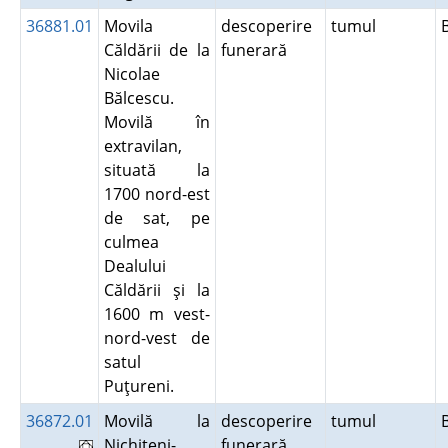
36881.01
Movila
descoperire
tumul
Căldării de la
funerară
Nicolae
Bălcescu.
Movilă în
extravilan,
situată la
1700 nord-est
de sat, pe
culmea
Dealului
Căldării şi la
1600 m vest-
nord-vest de
satul
Puţureni.
36872.01
Movilă la
descoperire
tumul
Nichiteni-
funerară