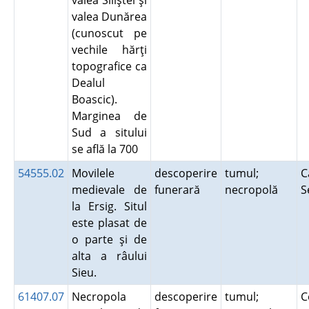
valea Siliştei şi
valea Dunărea
(cunoscut pe
vechile hărţi
topografice ca
Dealul
Boascic).
Marginea de
Sud a sitului
se află la 700
54555.02
Movilele
descoperire
tumul;
C
medievale de
funerară
necropolă
S
la Ersig. Situl
este plasat de
o parte şi de
alta a râului
Sieu.
61407.07
Necropola
descoperire
tumul;
C