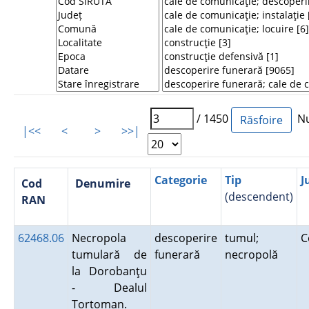
/ 1450
Num
|<<
<
>
>>|
Categorie
Tip
J
Cod
Denumire
(descendent)
RAN
62468.06
Necropola
descoperire
tumul;
C
tumulară de
funerară
necropolă
la Dorobanţu
- Dealul
Tortoman.