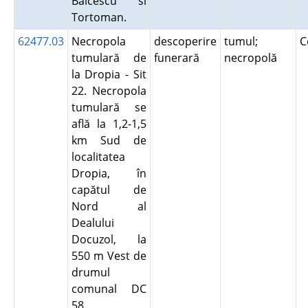
Balcescu si
Tortoman.
62477.03
Necropola
descoperire
tumul;
C
tumulară de
funerară
necropolă
la Dropia - Sit
22. Necropola
tumulară se
află la 1,2-1,5
km Sud de
localitatea
Dropia, în
capătul de
Nord al
Dealului
Docuzol, la
550 m Vest de
drumul
comunal DC
58.