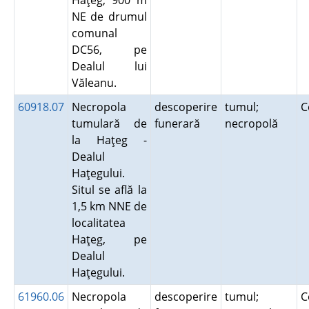
Haţeg, 900 m
NE de drumul
comunal
DC56, pe
Dealul lui
Văleanu.
60918.07
Necropola
descoperire
tumul;
C
tumulară de
funerară
necropolă
la Haţeg -
Dealul
Haţegului.
Situl se află la
1,5 km NNE de
localitatea
Haţeg, pe
Dealul
Haţegului.
61960.06
Necropola
descoperire
tumul;
C