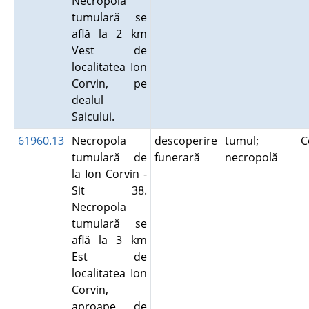
Necropola
tumulară se
află la 2 km
Vest de
localitatea Ion
Corvin, pe
dealul
Saicului.
61960.13
Necropola
descoperire
tumul;
C
tumulară de
funerară
necropolă
la Ion Corvin -
Sit 38.
Necropola
tumulară se
află la 3 km
Est de
localitatea Ion
Corvin,
aproape de