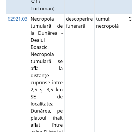
satul
Tortoman).
62921.03
Necropola
descoperire
tumul;
C
tumulară de
funerară
necropolă
la Dunărea -
Dealul
Boascic.
Necropola
tumulară se
află la
distanţe
cuprinse între
2,5 şi 3,5 km
SE de
localitatea
Dunărea, pe
platoul înalt
aflat între