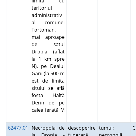
limita cu
teritoriul
administrativ
al comunei
Tortoman,
mai aproape
de satul
Dropia (aflat
la 1 km spre
N), pe Dealul
Gării (la 500 m
est de limita
sitului se află
fosta Haltă
Derin de pe
calea ferată M
62477.01
Necropola de
descoperire
tumul;
C
la Dropia -
funerară
necropolă