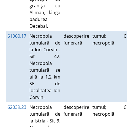
graniţa cu
Aliman, lângă
pădurea
Decebal.
61960.17
Necropola
descoperire
tumul;
C
tumulară de
funerară
necropolă
la Ion Corvin -
Sit 42.
Necropola
tumulară se
află la 1,2 km
SE de
localitatea Ion
Corvin.
62039.23
Necropola
descoperire
tumul;
C
tumulară de
funerară
necropolă
la Istria - Sit 9.