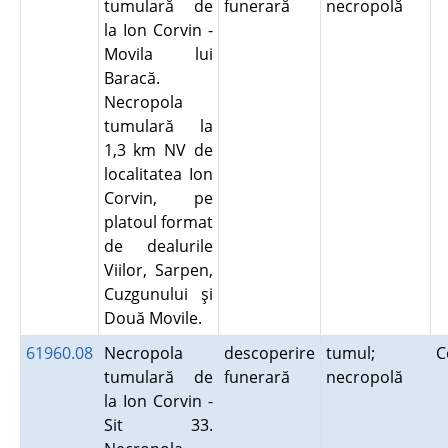
tumulară de
funerară
necropolă
la Ion Corvin -
Movila lui
Baracă.
Necropola
tumulară la
1,3 km NV de
localitatea Ion
Corvin, pe
platoul format
de dealurile
Viilor, Sarpen,
Cuzgunului şi
Două Movile.
61960.08
Necropola
descoperire
tumul;
C
tumulară de
funerară
necropolă
la Ion Corvin -
Sit 33.