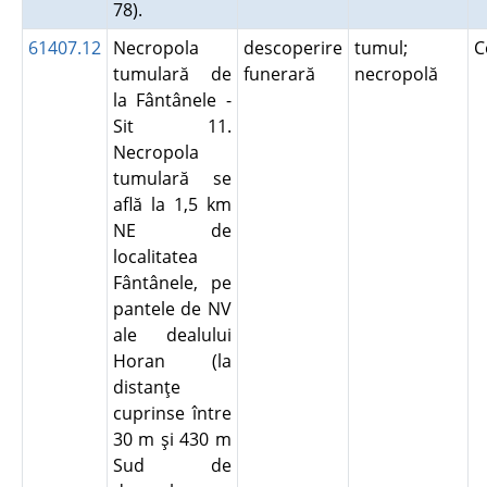
78).
61407.12
Necropola
descoperire
tumul;
C
tumulară de
funerară
necropolă
la Fântânele -
Sit 11.
Necropola
tumulară se
află la 1,5 km
NE de
localitatea
Fântânele, pe
pantele de NV
ale dealului
Horan (la
distanţe
cuprinse între
30 m şi 430 m
Sud de