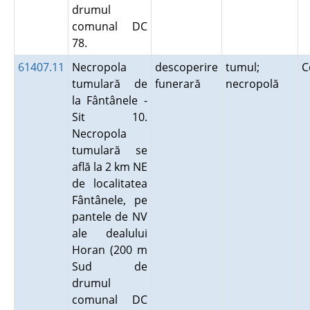
drumul
comunal DC
78.
61407.11
Necropola
descoperire
tumul;
C
tumulară de
funerară
necropolă
la Fântânele -
Sit 10.
Necropola
tumulară se
află la 2 km NE
de localitatea
Fântânele, pe
pantele de NV
ale dealului
Horan (200 m
Sud de
drumul
comunal DC