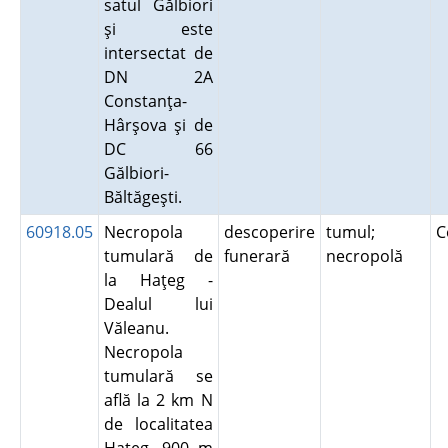
satul Gălbiori
şi este
intersectat de
DN 2A
Constanţa-
Hârşova şi de
DC 66
Gălbiori-
Băltăgeşti.
60918.05
Necropola
descoperire
tumul;
C
tumulară de
funerară
necropolă
la Haţeg -
Dealul lui
Văleanu.
Necropola
tumulară se
află la 2 km N
de localitatea