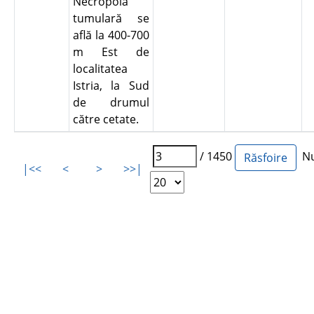
Necropola
tumulară se
află la 400-700
m Est de
localitatea
Istria, la Sud
de drumul
către cetate.
/ 1450
Num
|<<
<
>
>>|