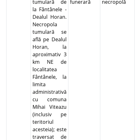
tumulară de
funerară
necropolă
la Fântânele -
Dealul Horan.
Necropola
tumulară se
află pe Dealul
Horan, la
aproximativ 3
km NE de
localitatea
Fântânele, la
limita
administrativă
cu comuna
Mihai Viteazu
(inclusiv pe
teritoriul
acesteia); este
traversat de