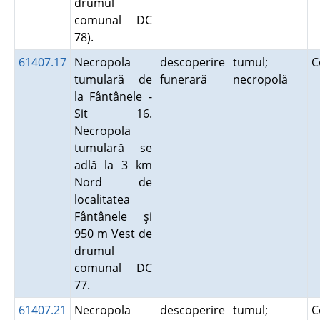
drumul
comunal DC
78).
61407.17
Necropola
descoperire
tumul;
C
tumulară de
funerară
necropolă
la Fântânele -
Sit 16.
Necropola
tumulară se
adlă la 3 km
Nord de
localitatea
Fântânele şi
950 m Vest de
drumul
comunal DC
77.
61407.21
Necropola
descoperire
tumul;
C