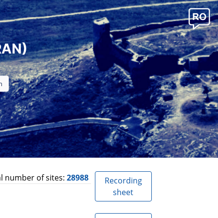
RAN)
l number of sites:
28988
Recording
sheet