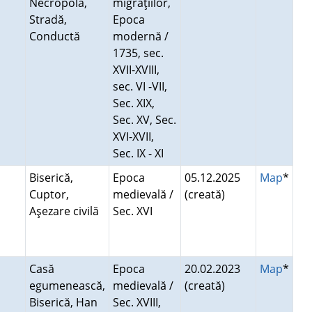
Necropolă,
migraţiilor,
Stradă,
Epoca
Conductă
modernă /
1735, sec.
XVII-XVIII,
sec. VI -VII,
Sec. XIX,
Sec. XV, Sec.
XVI-XVII,
Sec. IX - XI
Biserică,
Epoca
05.12.2025
Map
*
Cuptor,
medievală /
(creată)
Aşezare civilă
Sec. XVI
Casă
Epoca
20.02.2023
Map
*
egumenească,
medievală /
(creată)
Biserică, Han
Sec. XVIII,