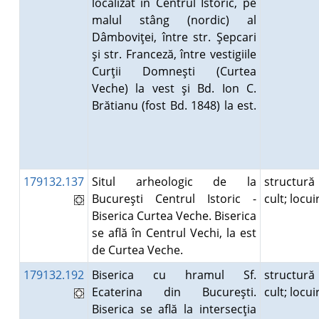
localizat în Centrul Istoric, pe
malul stâng (nordic) al
Dâmboviţei, între str. Şepcari
şi str. Franceză, între vestigiile
Curţii Domneşti (Curtea
Veche) la vest şi Bd. Ion C.
Brătianu (fost Bd. 1848) la est.
179132.137
Situl arheologic de la
structură
Bucureşti Centrul Istoric -
cult; locu
Biserica Curtea Veche. Biserica
se află în Centrul Vechi, la est
de Curtea Veche.
179132.192
Biserica cu hramul Sf.
structură
Ecaterina din Bucureşti.
cult; locu
Biserica se află la intersecţia