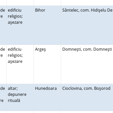
 de
edificiu
Bihor
Sântelec, com. Hidişelu De
ire
religios;
aşezare
 de
edificiu
Argeş
Domneşti, com. Domneşt
ire
religios;
aşezare
 de
altar;
Hunedoara
Cioclovina, com. Boşorod
depunere
re
rituală