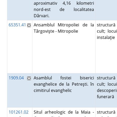
aproximativ 4,16 kilometri
nord-est de localitatea
Dârvari.
65351.41
Ansamblul Mitropoliei de la
structură
Târgovişte - Mitropolie
cult; locui
instalaţie
1909.04
Asamblul fostei biserici
structură
evanghelice de la Petreşti. în
cult; locui
cimitirul evanghelic
descoperi
funerară
101261.02
Situl arheologic de la Maia -
structură