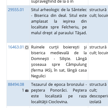
supraveghind de la o în
29555.01
Situl arheologic de la Sântelec
structură
- Biserica din deal. Situl este
cult; locu
amplasat la ieşirea din
localitate spre Felcheriu, pe
malul drept al paraului Tăşad.
16463.01
Ruinele curţii boiereşti şi
structură
biserica medievală de la
cult; locu
Domneşti - Silişte. Lângă
şoseaua spre Câmpulung
(ferma IAS), în sat, lângă casa
Negulici
88494.08
Tezaurul de epoca bronzului -
structură
1
peştera Ponorâci. Peştera
cult;
este localizată pe raza
descoperi
localităţii Cioclovina.
izolată