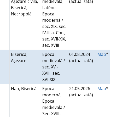
Aşezare civilă,
medievală,
(actualizată)
Biserică,
Latène,
Necropolă
Epoca
modernă /
sec. XIX, sec.
IV-III a. Chr.,
sec. XVII-XIX,
sec. XVIII
Biserică,
Epoca
01.08.2024
Map
*
Aşezare
medievală /
(actualizată)
sec. XV -
XVIII, sec.
XVI-XIX
Han, Biserică
Epoca
21.05.2026
Map
*
modernă,
(actualizată)
Epoca
medievală /
Sec. XVIII-