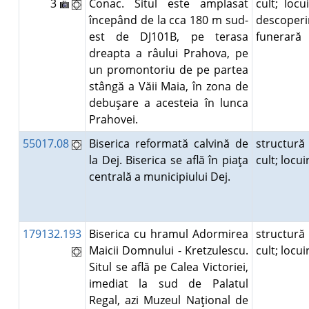
3
Conac. Situl este amplasat
cult; locui
începând de la cca 180 m sud-
descoperi
est de DJ101B, pe terasa
funerară
dreapta a râului Prahova, pe
un promontoriu de pe partea
stângă a Văii Maia, în zona de
debuşare a acesteia în lunca
Prahovei.
55017.08
Biserica reformată calvină de
structură
la Dej. Biserica se află în piaţa
cult; locu
centrală a municipiului Dej.
179132.193
Biserica cu hramul Adormirea
structură
Maicii Domnului - Kretzulescu.
cult; locu
Situl se află pe Calea Victoriei,
imediat la sud de Palatul
Regal, azi Muzeul Naţional de