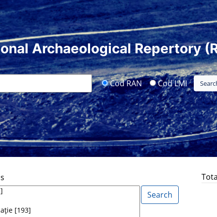
ional Archaeological Repertory (
Cod RAN
Cod LMI
Tota
ds