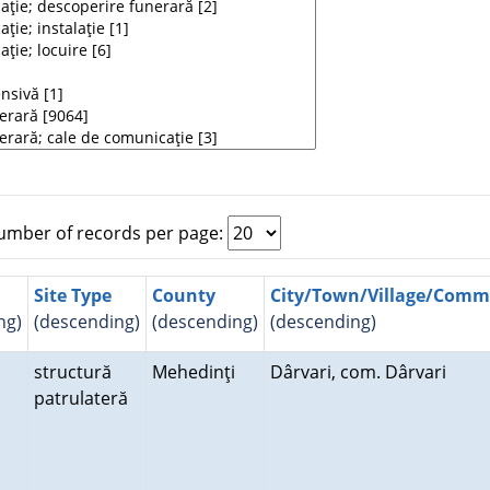
mber of records per page:
Site Type
County
City/Town/Village/Com
ng)
(descending)
(descending)
(descending)
structură
Mehedinţi
Dârvari, com. Dârvari
patrulateră