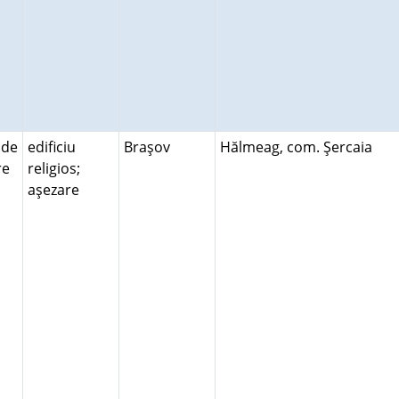
 de
edificiu
Braşov
Hălmeag, com. Şercaia
ire
religios;
aşezare