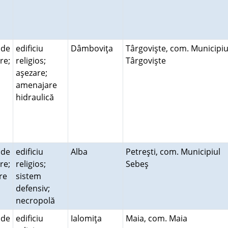
 de
edificiu
Dâmboviţa
Târgovişte, com. Municipiu
re;
religios;
Târgovişte
aşezare;
amenajare
hidraulică
 de
edificiu
Alba
Petreşti, com. Municipiul
re;
religios;
Sebeş
re
sistem
defensiv;
necropolă
 de
edificiu
Ialomiţa
Maia, com. Maia