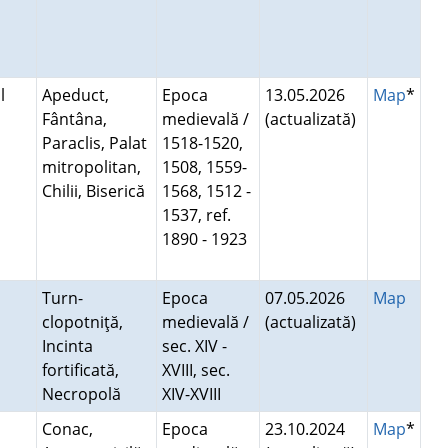
l
Apeduct,
Epoca
13.05.2026
Map
*
Fântâna,
medievală /
(actualizată)
Paraclis, Palat
1518-1520,
mitropolitan,
1508, 1559-
Chilii, Biserică
1568, 1512 -
1537, ref.
1890 - 1923
Turn-
Epoca
07.05.2026
Map
clopotniţă,
medievală /
(actualizată)
Incinta
sec. XIV -
fortificată,
XVIII, sec.
Necropolă
XIV-XVIII
Conac,
Epoca
23.10.2024
Map
*