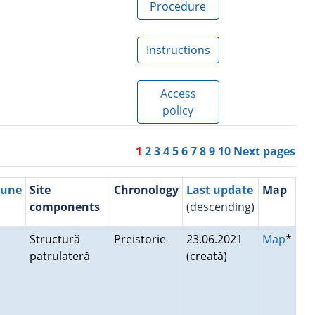
Procedure
Instructions
Access
policy
1
2
3
4
5
6
7
8
9
10
Next pages
mune
Site
Chronology
Last update
Map
components
(descending)
Structură
Preistorie
23.06.2021
Map
*
patrulateră
(creată)