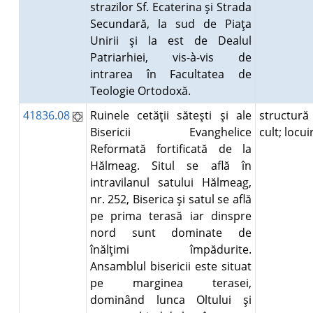
strazilor Sf. Ecaterina şi Strada
Secundară, la sud de Piaţa
Unirii şi la est de Dealul
Patriarhiei, vis-à-vis de
intrarea în Facultatea de
Teologie Ortodoxă.
41836.08
Ruinele cetăţii săteşti şi ale
structură
Bisericii Evanghelice
cult; locu
Reformată fortificată de la
Hălmeag. Situl se află în
intravilanul satului Hălmeag,
nr. 252, Biserica şi satul se află
pe prima terasă iar dinspre
nord sunt dominate de
înălţimi împădurite.
Ansamblul bisericii este situat
pe marginea terasei,
dominând lunca Oltului şi