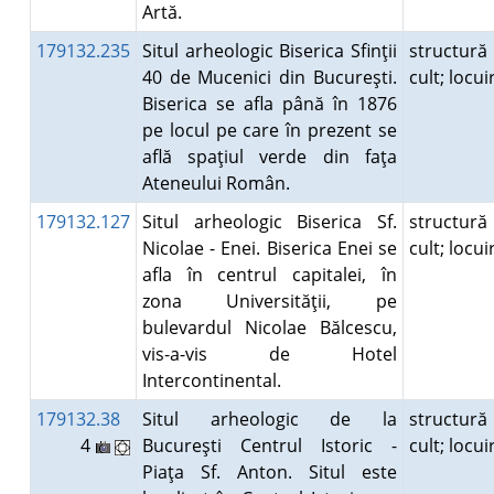
Artă.
179132.235
Situl arheologic Biserica Sfinţii
structură
40 de Mucenici din Bucureşti.
cult; locu
Biserica se afla până în 1876
pe locul pe care în prezent se
află spaţiul verde din faţa
Ateneului Român.
179132.127
Situl arheologic Biserica Sf.
structură
Nicolae - Enei. Biserica Enei se
cult; locu
afla în centrul capitalei, în
zona Universităţii, pe
bulevardul Nicolae Bălcescu,
vis-a-vis de Hotel
Intercontinental.
179132.38
Situl arheologic de la
structură
4
Bucureşti Centrul Istoric -
cult; locu
Piaţa Sf. Anton. Situl este