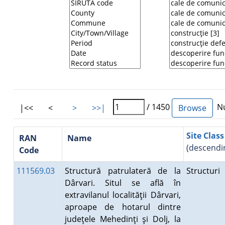
/ 1450
Nu
|<<
<
>
>>|
Site Class
RAN
Name
(descendi
Code
111569.03
Structură patrulateră de la
Structuri
Dârvari. Situl se află în
extravilanul localităţii Dârvari,
aproape de hotarul dintre
judeţele Mehedinţi şi Dolj, la