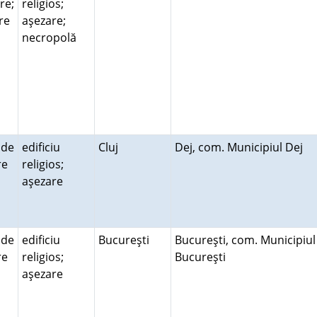
re;
religios;
re
aşezare;
necropolă
 de
edificiu
Cluj
Dej, com. Municipiul Dej
ire
religios;
aşezare
 de
edificiu
Bucureşti
Bucureşti, com. Municipiul
ire
religios;
Bucureşti
aşezare